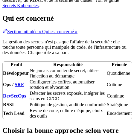
désactivé), du
RBAC
et de la sécurité du
cluster
. Voir le guide
Secrets Kubernetes
.
Qui est concerné
Section intitulée « Qui est concerné »
La gestion des secrets n'est pas que l'affaire de la sécurité : elle
touche toute personne qui manipule du code, de l'
infrastructure
ou
des données. Chaque rôle a sa part.
Profil
Responsabilité
Priorité
Ne jamais commiter de secret, utiliser
Développeur
Quotidienne
l'injection au démarrage
Configurer les coffres, automatiser
Ops /
SRE
Critique
rotation et révocation
Détecter les secrets exposés, intégrer les
DevSecOps
Continue
scans en
CI/CD
RSSI
Politique
de gestion,
audit
de
conformité
Stratégique
Revue de code
, culture d'
équipe
, choix
Tech Lead
Encadrement
des outils
Choisir la bonne approche selon votre