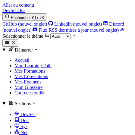
Aller au contenu
DevSecOps
Rechercher
Ctrl
K
GitHub (nouvel onglet)
LinkedIn (nouvel onglet)
Discord
(nouvel onglet)
Flux RSS des mises à jour (nouvel onglet)
Selectionner le thème
Démarrer
Accueil
Mon Learning Path
Mes Formations
Mes Conventions
Mes Examens
Mon Glossaire
Carto des outils
Sections
DevSec
Doc
Sys
Net