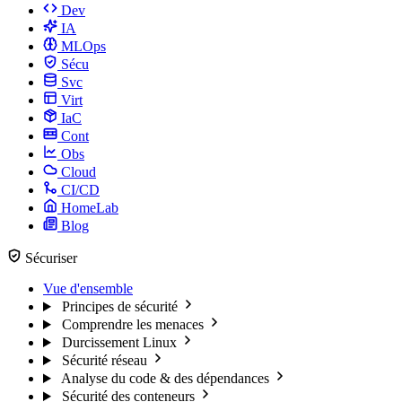
Dev
IA
MLOps
Sécu
Svc
Virt
IaC
Cont
Obs
Cloud
CI/CD
HomeLab
Blog
Sécuriser
Vue d'ensemble
Principes de sécurité
Comprendre les menaces
Durcissement Linux
Sécurité réseau
Analyse du code & des dépendances
Sécurité des conteneurs