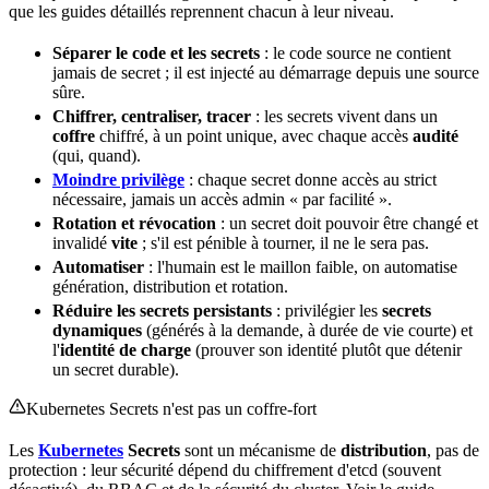
que les guides détaillés reprennent chacun à leur niveau.
Séparer le code et les secrets
: le code source ne contient
jamais de secret ; il est injecté au démarrage depuis une source
sûre.
Chiffrer, centraliser, tracer
: les secrets vivent dans un
coffre
chiffré, à un point unique, avec chaque accès
audité
(qui, quand).
Moindre privilège
: chaque secret donne accès au strict
nécessaire, jamais un accès admin « par facilité ».
Rotation et révocation
: un secret doit pouvoir être changé et
invalidé
vite
; s'il est pénible à tourner, il ne le sera pas.
Automatiser
: l'humain est le maillon faible, on automatise
génération,
distribution
et rotation.
Réduire les secrets persistants
: privilégier les
secrets
dynamiques
(générés à la demande, à
durée de vie
courte) et
l'
identité de charge
(prouver son identité plutôt que détenir
un secret durable).
Kubernetes
Secrets n'est pas un coffre-fort
Les
Kubernetes
Secrets
sont un mécanisme de
distribution
, pas de
protection : leur
sécurité
dépend du chiffrement d'etcd (souvent