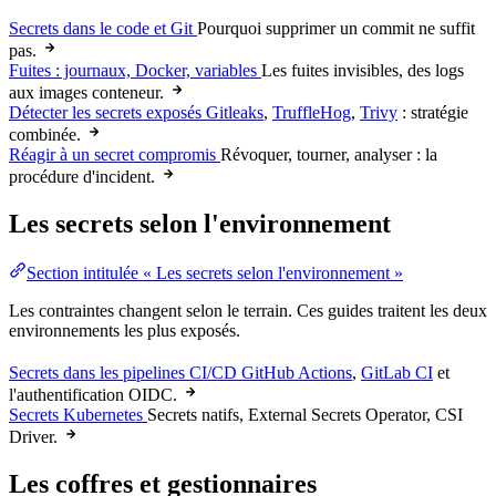
Secrets dans le code et Git
Pourquoi supprimer un commit ne suffit
pas.
Fuites : journaux, Docker, variables
Les fuites invisibles, des logs
aux images conteneur.
Détecter les secrets exposés
Gitleaks
,
TruffleHog
,
Trivy
: stratégie
combinée.
Réagir à un secret compromis
Révoquer, tourner, analyser : la
procédure d'
incident
.
Les secrets selon l'environnement
Section intitulée « Les secrets selon l'environnement »
Les contraintes changent selon le terrain. Ces guides traitent les deux
environnements les plus exposés.
Secrets dans les pipelines CI/CD
GitHub Actions
,
GitLab CI
et
l'authentification
OIDC
.
Secrets Kubernetes
Secrets natifs,
External Secrets Operator
, CSI
Driver.
Les coffres et gestionnaires