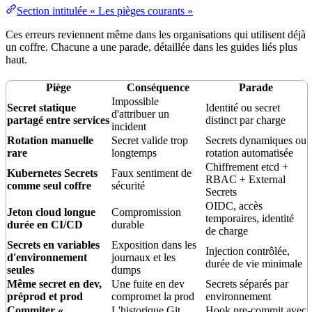
Section intitulée « Les pièges courants »
Ces erreurs reviennent même dans les organisations qui utilisent déjà
un coffre. Chacune a une parade, détaillée dans les guides liés plus
haut.
Piège
Conséquence
Parade
Impossible
Secret statique
Identité ou secret
d'attribuer un
partagé entre services
distinct par charge
incident
Rotation manuelle
Secret valide trop
Secrets dynamiques ou
rare
longtemps
rotation automatisée
Chiffrement etcd +
Kubernetes Secrets
Faux sentiment de
RBAC + External
comme seul coffre
sécurité
Secrets
OIDC, accès
Jeton
cloud longue
Compromission
temporaires, identité
durée en CI/CD
durable
de charge
Secrets en
variables
Exposition dans les
Injection contrôlée,
d'environnement
journaux et les
durée de vie minimale
seules
dumps
Même secret en dev,
Une fuite en dev
Secrets séparés par
préprod et prod
compromet la prod
environnement
Commiter «
L'historique Git
Hook
pre-commit
avec