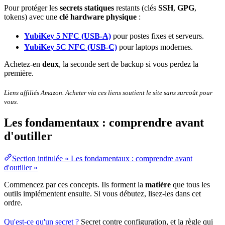
Pour protéger les
secrets
statiques
restants (clés
SSH
,
GPG
,
tokens) avec une
clé hardware physique
:
YubiKey 5 NFC (USB-A)
pour postes fixes et
serveurs
.
YubiKey 5C NFC (USB-C)
pour laptops modernes.
Achetez-en
deux
, la seconde sert de
backup
si vous perdez la
première.
Liens affiliés Amazon. Acheter via ces liens soutient le site sans
surcoût
pour
vous.
Les fondamentaux : comprendre avant
d'outiller
Section intitulée « Les fondamentaux : comprendre avant
d'outiller »
Commencez par ces concepts. Ils forment la
matière
que tous les
outils implémentent ensuite. Si vous débutez, lisez-les dans cet
ordre.
Qu'est-ce qu'un secret ?
Secret contre
configuration
, et la règle qui