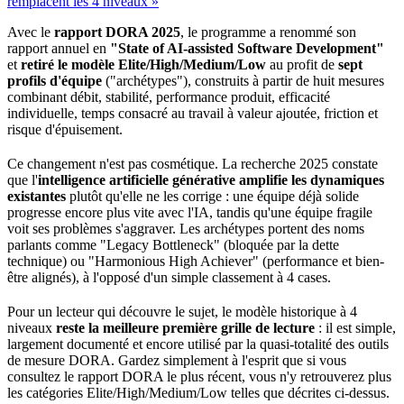
remplacent les 4 niveaux »
Avec le
rapport DORA 2025
, le programme a renommé son
rapport annuel en
"State of AI-assisted Software Development"
et
retiré le modèle Elite/High/Medium/Low
au profit de
sept
profils d'équipe
("archétypes"), construits à partir de huit mesures
combinant débit, stabilité, performance produit,
efficacité
individuelle, temps consacré au travail à valeur ajoutée, friction et
risque d'épuisement.
Ce changement n'est pas cosmétique. La recherche 2025 constate
que l'
intelligence artificielle générative amplifie les dynamiques
existantes
plutôt qu'elle ne les corrige : une équipe déjà solide
progresse encore plus vite avec l'IA, tandis qu'une équipe fragile
voit ses problèmes s'aggraver. Les archétypes portent des noms
parlants comme "
Legacy
Bottleneck
" (bloquée par la
dette
technique
) ou "Harmonious High Achiever" (performance et bien-
être alignés), à l'opposé d'un simple classement à 4 cases.
Pour un lecteur qui découvre le sujet, le modèle historique à 4
niveaux
reste la meilleure première grille de lecture
: il est simple,
largement documenté et encore utilisé par la quasi-totalité des outils
de mesure DORA. Gardez simplement à l'esprit que si vous
consultez le rapport DORA le plus récent, vous n'y retrouverez plus
les catégories Elite/High/Medium/Low telles que décrites ci-dessus.