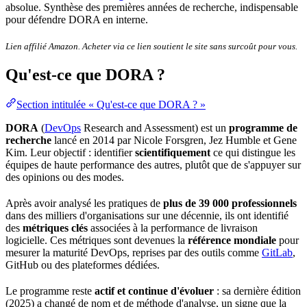
absolue. Synthèse des premières années de recherche, indispensable
pour défendre DORA en interne.
Lien affilié Amazon. Acheter via ce lien soutient le site sans
surcoût
pour vous.
Qu'est-ce que DORA ?
Section intitulée « Qu'est-ce que DORA ? »
DORA
(
DevOps
Research and Assessment) est un
programme de
recherche
lancé en 2014 par Nicole Forsgren, Jez Humble et Gene
Kim. Leur objectif : identifier
scientifiquement
ce qui distingue les
équipes de haute performance des autres, plutôt que de s'appuyer sur
des opinions ou des modes.
Après avoir analysé les pratiques de
plus de 39 000 professionnels
dans des milliers d'organisations sur une décennie, ils ont identifié
des
métriques clés
associées à la performance de livraison
logicielle. Ces métriques sont devenues la
référence mondiale
pour
mesurer la maturité
DevOps
, reprises par des outils comme
GitLab
,
GitHub
ou des plateformes dédiées.
Le programme reste
actif et continue d'évoluer
: sa dernière édition
(2025) a changé de nom et de méthode d'analyse, un signe que la