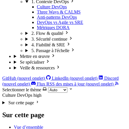
1. Contexte DevOps
Culture DevOps
Three Ways & CALMS
Anti-patterns DevOps
DevOps vs Agile vs SRE
Métriques DORA
2. Flow & qualité
3. Sécurité continue
4. Fiabilité & SRE
5. Passage à l'échelle
Mettre en œuvre
Se spécialiser
Veille & ressources
GitHub (nouvel onglet)
LinkedIn (nouvel onglet)
Discord
(nouvel onglet)
Flux RSS des mises à jour (nouvel onglet)
Selectionner le thème
Culture DevOps
high
Sur cette page
Sur cette page
Vue d’ensemble