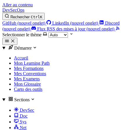
Aller au contenu
DevSecOps
Rechercher
Ctrl
K
GitHub (nouvel onglet)
LinkedIn (nouvel onglet)
Discord
(nouvel onglet)
Flux RSS des mises à jour (nouvel onglet)
Selectionner le thème
Démarrer
Accueil
Mon Learning Path
Mes Formations
Mes Conventions
Mes Examens
Mon Glossaire
Carto des outils
Sections
DevSec
Doc
Sys
Net