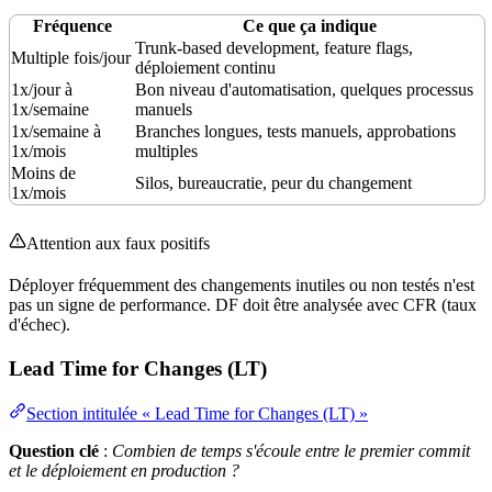
Fréquence
Ce que ça indique
Trunk-based development
,
feature flags
,
Multiple fois/jour
déploiement continu
1x/jour à
Bon niveau d'
automatisation
, quelques processus
1x/semaine
manuels
1x/semaine à
Branches longues,
tests
manuels, approbations
1x/mois
multiples
Moins de
Silos, bureaucratie, peur du changement
1x/mois
Attention aux faux positifs
Déployer fréquemment des changements inutiles ou non testés n'est
pas un signe de performance. DF doit être analysée avec CFR (taux
d'échec).
Lead Time for Changes (LT)
Section intitulée « Lead Time for Changes (LT) »
Question clé
:
Combien de temps s'écoule entre le premier
commit
et le déploiement en production ?