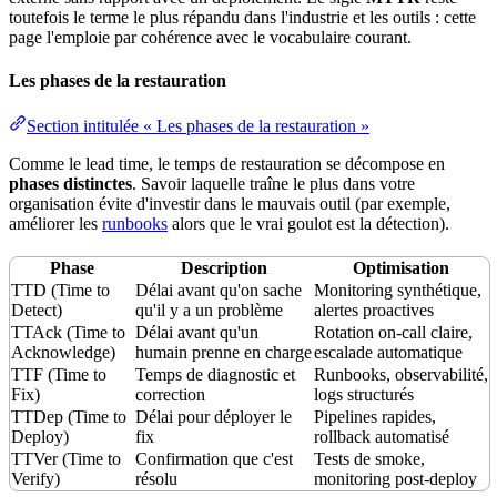
toutefois le terme le plus répandu dans l'industrie et les outils : cette
page l'emploie par
cohérence
avec le vocabulaire courant.
Les phases de la restauration
Section intitulée « Les phases de la restauration »
Comme le lead time, le temps de
restauration
se décompose en
phases distinctes
. Savoir laquelle traîne le plus dans votre
organisation évite d'investir dans le mauvais outil (par exemple,
améliorer les
runbooks
alors que le vrai goulot est la détection).
Phase
Description
Optimisation
TTD (Time to
Délai avant qu'on sache
Monitoring synthétique,
Detect)
qu'il y a un problème
alertes proactives
TTAck (Time to
Délai avant qu'un
Rotation
on-call
claire,
Acknowledge)
humain prenne en charge
escalade
automatique
TTF (Time to
Temps de diagnostic et
Runbooks, observabilité,
Fix)
correction
logs structurés
TTDep (Time to
Délai pour déployer le
Pipelines rapides,
Deploy)
fix
rollback automatisé
TTVer (Time to
Confirmation que c'est
Tests de smoke,
Verify)
résolu
monitoring post-deploy