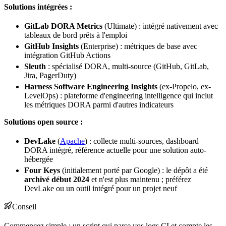
Solutions intégrées :
GitLab
DORA Metrics
(Ultimate) : intégré nativement avec
tableaux de bord prêts à l'emploi
GitHub Insights
(Enterprise) : métriques de base avec
intégration GitHub Actions
Sleuth
: spécialisé DORA, multi-source (GitHub, GitLab,
Jira, PagerDuty)
Harness Software Engineering Insights
(ex-Propelo, ex-
LevelOps) : plateforme d'engineering intelligence qui inclut
les métriques DORA parmi d'autres indicateurs
Solutions open source :
DevLake
(
Apache
) : collecte multi-sources,
dashboard
DORA intégré, référence actuelle pour une solution auto-
hébergée
Four Keys
(initialement porté par Google) : le
dépôt
a été
archivé début 2024
et n'est plus maintenu ; préférez
DevLake ou un outil intégré pour un projet neuf
Conseil
Commencez simple : un script qui parse vos logs CI et compte les