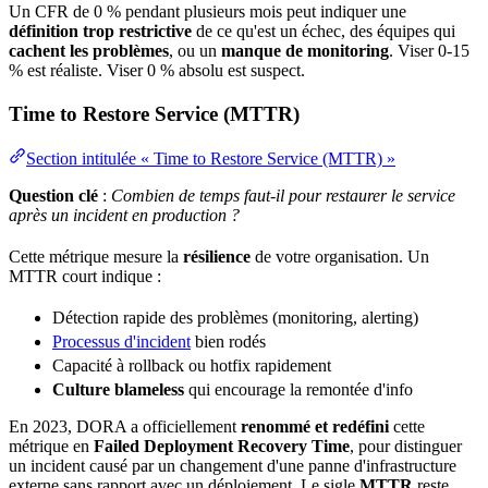
Un CFR de 0 % pendant plusieurs mois peut indiquer une
définition trop restrictive
de ce qu'est un échec, des équipes qui
cachent les problèmes
, ou un
manque de monitoring
. Viser 0-15
% est réaliste. Viser 0 % absolu est suspect.
Time to Restore Service (MTTR)
Section intitulée « Time to Restore Service (MTTR) »
Question clé
:
Combien de temps faut-il pour restaurer le
service
après un incident en production ?
Cette métrique mesure la
résilience
de votre organisation. Un
MTTR
court indique :
Détection rapide des problèmes (monitoring,
alerting
)
Processus d'incident
bien rodés
Capacité
à rollback ou hotfix rapidement
Culture blameless
qui encourage la remontée d'info
En 2023, DORA a officiellement
renommé et redéfini
cette
métrique en
Failed
Deployment
Recovery
Time
, pour distinguer
un incident causé par un changement d'une
panne
d'infrastructure
externe sans rapport avec un déploiement. Le sigle
MTTR
reste