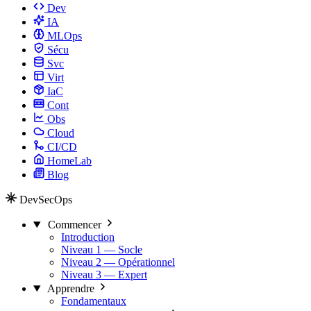
Dev
IA
MLOps
Sécu
Svc
Virt
IaC
Cont
Obs
Cloud
CI/CD
HomeLab
Blog
DevSecOps
Commencer
Introduction
Niveau 1 — Socle
Niveau 2 — Opérationnel
Niveau 3 — Expert
Apprendre
Fondamentaux