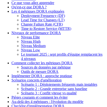
Ce que vous allez apprendre
Qu'est-ce que DORA ?
Les 4 métriques DORA expliquées
Deployment Frequency (DF)
Lead Time for Changes (LT)
Change Failure Rate (CFR)
Time to Restore Service (MTTR)
Niveaux de performance DORA
Niveau Elite
Niveau High
Niveau Medium
Niveau Low
Le tournant 2025 : sept profils d'équipe remplacent les
4 niveaux
Comment collecter les métriques DORA
Sources de données par métrique
Outils de mesure DORA
Implémenter DORA : approche pratique
Scénarios concrets d'amélioration
Scénario 1 : Déploiements fréquents mais instables
Scénario 2 : Grande entreprise sans baseline
Scénario 3 : Conflit vitesse vs qualité
Pièges courants et comment les éviter
Au-delà des 4 métriques : l'évolution du modèle
Checklist d'implémentation DORA