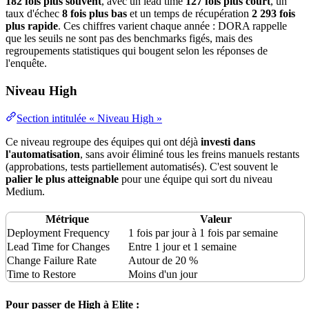
182 fois plus souvent
, avec un lead time
127 fois plus court
, un
taux d'échec
8 fois plus bas
et un temps de
récupération
2 293 fois
plus rapide
. Ces chiffres varient chaque année : DORA rappelle
que les seuils ne sont pas des benchmarks figés, mais des
regroupements
statistiques
qui bougent selon les réponses de
l'enquête.
Niveau High
Section intitulée « Niveau High »
Ce niveau regroupe des équipes qui ont déjà
investi dans
l'automatisation
, sans avoir éliminé tous les freins manuels restants
(approbations, tests partiellement automatisés). C'est souvent le
palier le plus atteignable
pour une équipe qui sort du niveau
Medium.
Métrique
Valeur
Deployment Frequency
1 fois par jour à 1 fois par semaine
Lead Time for Changes
Entre 1 jour et 1 semaine
Change Failure Rate
Autour de 20 %
Time to Restore
Moins d'un jour
Pour passer de High à Elite :