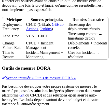
Repérer ces
sources
avant de choisir un outil de mesure évite de
découvrir, une fois le projet lancé, qu'une donnée essentielle n'est
tout simplement pas
exportable
.
Métrique
Sources principales
Données à extraire
Deployment
CI/CD (GitLab,
GitHub
Timestamp
des
Frequency
Actions
,
Jenkins
)
déploiements réussis
Timestamp commit →
Lead Time
VCS + CI/CD
timestamp deploy
Change
CI/CD +
Incident
Déploiements + incidents
Failure Rate
Management
corrélés
Time to
Incident Management +
Création incident →
Restore
Monitoring
résolution
Outils de mesure DORA
Section intitulée « Outils de mesure DORA »
Pas besoin de développer votre propre système de mesure : le
marché propose des
solutions intégrées
(directement dans votre
plateforme
Git
ou CI/CD) et des
solutions
open source
auto-
hébergées. Le choix dépend surtout de votre budget et de votre
tolérance à l'auto-hébergement.