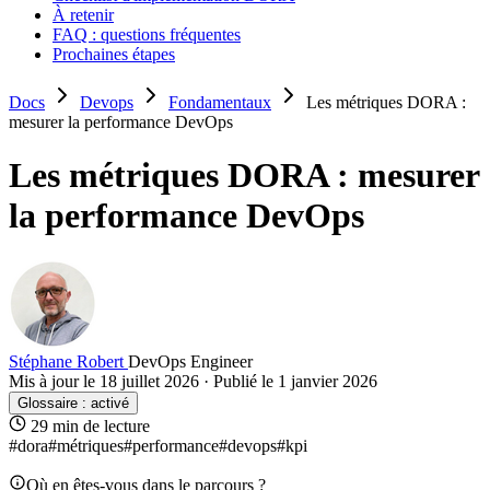
À retenir
FAQ : questions fréquentes
Prochaines étapes
Docs
Devops
Fondamentaux
Les métriques DORA :
mesurer la performance DevOps
Les métriques DORA : mesurer
la performance DevOps
Stéphane Robert
DevOps Engineer
Mis à jour le 18 juillet 2026
·
Publié le 1 janvier 2026
Glossaire :
activé
29 min de lecture
#dora
#métriques
#performance
#devops
#kpi
Où en êtes-vous dans le parcours ?