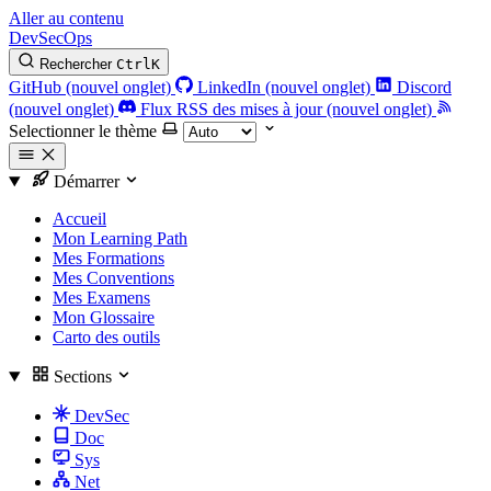
Aller au contenu
DevSecOps
Rechercher
Ctrl
K
GitHub (nouvel onglet)
LinkedIn (nouvel onglet)
Discord
(nouvel onglet)
Flux RSS des mises à jour (nouvel onglet)
Selectionner le thème
Démarrer
Accueil
Mon Learning Path
Mes Formations
Mes Conventions
Mes Examens
Mon Glossaire
Carto des outils
Sections
DevSec
Doc
Sys
Net