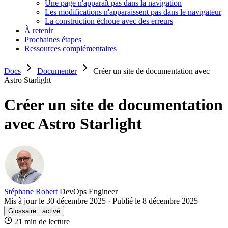
Une page n'apparaît pas dans la navigation
Les modifications n'apparaissent pas dans le navigateur
La construction échoue avec des erreurs
À retenir
Prochaines étapes
Ressources complémentaires
Docs
Documenter
Créer un site de documentation avec
Astro Starlight
Créer un site de documentation
avec Astro Starlight
Stéphane Robert
DevOps Engineer
Mis à jour le 30 décembre 2025
·
Publié le 8 décembre 2025
Glossaire :
activé
21 min de lecture