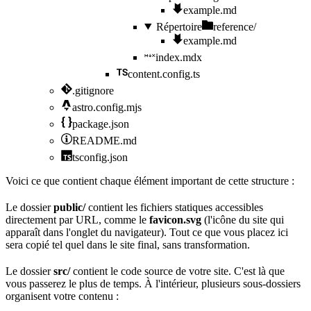
example.md
Répertoire
reference/
example.md
index.mdx
content.config.ts
.gitignore
astro.config.mjs
package.
json
README
.md
tsconfig.json
Voici ce que contient chaque élément important de cette structure :
Le dossier
public/
contient les fichiers statiques accessibles
directement par
URL
, comme le
favicon.svg
(l'icône du site qui
apparaît dans l'onglet du navigateur). Tout ce que vous placez ici
sera copié tel quel dans le site final, sans transformation.
Le dossier
src/
contient le code source de votre site. C'est là que
vous passerez le plus de temps. À l'intérieur, plusieurs sous-dossiers
organisent votre contenu :