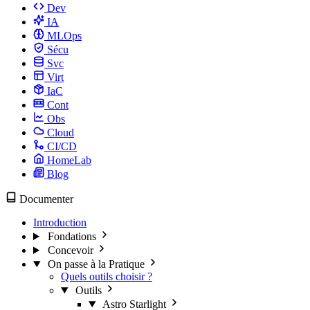
Dev
IA
MLOps
Sécu
Svc
Virt
IaC
Cont
Obs
Cloud
CI/CD
HomeLab
Blog
Documenter
Introduction
Fondations
Concevoir
On passe à la Pratique
Quels outils choisir ?
Outils
Astro Starlight