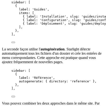
sidebar: [
{
label: 
'
Guides
'
,
items: [
{ label: 
'
Installation
'
, slug: 
'
guides/insta
{ label: 
'
Configuration
'
, slug: 
'
guides/conf
{ label: 
'
Déploiement
'
, slug: 
'
guides/deploy
],
},
],
La seconde façon utilise l'
autogénération
. Starlight détecte
automatiquement tous les fichiers d'un dossier et crée les entrées de
menu correspondantes. Cette approche est pratique quand vous
ajoutez fréquemment de nouvelles pages.
sidebar: [
{
label: 
'
Référence
'
,
autogenerate: { directory: 
'
reference
'
 },
},
],
Vous pouvez combiner les deux approches dans le même site. Par