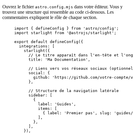
Ouvrez le fichier
dans votre éditeur. Vous y
astro.config.mjs
trouvez une structure qui ressemble au code ci-dessous. Les
commentaires expliquent le rôle de chaque section.
import
 { defineConfig } 
from
'
astro/config
'
;
import
 starlight 
from
'
@astrojs/starlight
'
;
export
default
defineConfig
({
integrations: [
starlight
({
// Le titre apparaît dans l'en-tête et l'ong
title: 
'
Ma Documentation
'
,
// Liens vers vos réseaux sociaux (optionnel
social: {
github: 
'
https://github.com/votre-compte/v
},
// Structure de la navigation latérale
sidebar: [
{
label: 
'
Guides
'
,
items: [
{ label: 
'
Premier pas
'
, slug: 
'
guides/
],
},
],
}),