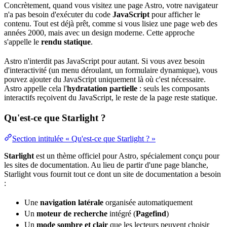
Concrètement, quand vous visitez une page Astro, votre navigateur
n'a pas besoin d'exécuter du
code
JavaScript
pour afficher le
contenu. Tout est déjà prêt, comme si vous lisiez une page web des
années 2000, mais avec un design moderne. Cette approche
s'appelle le
rendu statique
.
Astro n'interdit pas JavaScript pour autant. Si vous avez besoin
d'interactivité (un menu déroulant, un formulaire dynamique), vous
pouvez ajouter du JavaScript uniquement là où c'est nécessaire.
Astro appelle cela l'
hydratation partielle
: seuls les composants
interactifs reçoivent du JavaScript, le reste de la page reste statique.
Qu'est-ce que Starlight ?
Section intitulée « Qu'est-ce que Starlight ? »
Starlight
est un thème officiel pour Astro, spécialement conçu pour
les sites de documentation. Au lieu de partir d'une page blanche,
Starlight vous fournit tout ce dont un site de documentation a besoin
:
Une
navigation latérale
organisée automatiquement
Un
moteur de recherche
intégré (
Pagefind
)
Un
mode sombre et clair
que les lecteurs peuvent choisir