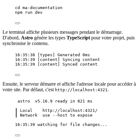
cd
ma-documentation
npm
run
dev
Le terminal affiche plusieurs messages pendant le démarrage.
D'abord,
Astro
génère les types
TypeScript
pour votre projet, puis
synchronise le contenu.
16:35:38 [types] Generated 0ms
16:35:39 [content] Syncing content
16:35:39 [content] Synced content
Ensuite, le serveur démarre et affiche l'adresse locale pour accéder à
votre site. Par défaut, c'est
.
http://localhost:4321
astro  v5.16.9 ready in 821 ms
┃ Local    http://localhost:4321/
┃ Network  use --host to expose
16:35:39 watching for file changes...