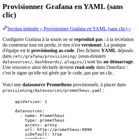
Provisionner Grafana en YAML (sans
clic)
Section intitulée « Provisionner Grafana en YAML (sans clic) »
Configurer Grafana à la souris ne se
reproduit pas
: à la recréation
du
conteneur
tout est perdu, et rien n'est
versionné
. La pratique
d'
équipe
est le
provisioning
as-code
. Des fichiers
YAML
déposés
dans
(sous-dossiers
/etc/grafana/provisioning/
,
,
) sont lus
au démarrage
.
datasources/
dashboards/
plugins/
Une ressource ainsi déclarée devient
read-only
dans l'interface :
c'est le signe qu'elle est gérée par le code, pas par un clic.
Voici une
datasource Prometheus
provisionnée, à placer dans
:
provisioning/datasources/prometheus.yaml
apiVersion
: 
1
datasources
:
- 
name
: 
Prometheus
type
: 
prometheus
access
: 
proxy
url
: 
http://prometheus:9090
isDefault
: 
true
jsonData
: