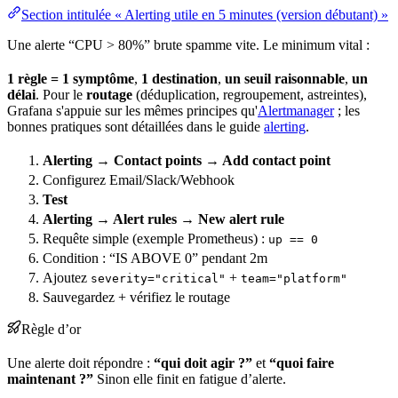
Section intitulée « Alerting utile en 5 minutes (version débutant) »
Une alerte “
CPU
> 80%” brute spamme vite. Le minimum vital :
1 règle = 1 symptôme
,
1 destination
,
un
seuil
raisonnable
,
un
délai
. Pour le
routage
(déduplication, regroupement, astreintes),
Grafana s'appuie sur les mêmes principes qu'
Alertmanager
; les
bonnes pratiques
sont détaillées dans le guide
alerting
.
Alerting → Contact points → Add contact point
Configurez Email/Slack/
Webhook
Test
Alerting → Alert rules → New alert rule
Requête simple (exemple Prometheus) :
up == 0
Condition : “IS ABOVE 0” pendant 2m
Ajoutez
+
severity="critical"
team="platform"
Sauvegardez + vérifiez le routage
Règle d’or
Une alerte doit répondre :
“qui doit agir ?”
et
“quoi faire
maintenant ?”
Sinon elle finit en fatigue d’alerte.