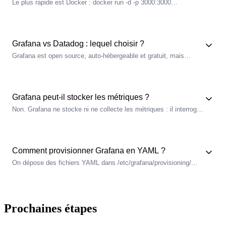
Le plus rapide est Docker : docker run -d -p 3000:3000
grafana/grafana-enterprise. Grafana s'ouvre sur
http
://localhost:3000 (login admin/admin à changer). Il s'installe
aussi par paquet APT ou par chart Helm sur Kubernetes.
Grafana vs Datadog : lequel choisir ?
Grafana est open source, auto-hébergeable et gratuit, mais
demande d'assembler la stack (Prometheus, Loki). Datadog est
un SaaS clé en main facturé à l'usage, plus rapide à démarrer
mais propriétaire et coûteux à l'échelle.
Grafana peut-il stocker les métriques ?
Non. Grafana ne stocke ni ne collecte les métriques : il interroge
des backends comme Prometheus, Loki ou Tempo qui font ce
travail. Grafana se limite à l'affichage, à l'exploration ad hoc et à
l'alerting sur ces données.
Comment provisionner Grafana en YAML ?
On dépose des fichiers YAML dans /etc/grafana/provisioning/
(sous-dossiers datasources, dashboards). Grafana les lit au
démarrage et rend les
ressources
en lecture seule. C'est la
méthode as-code, reproductible et versionnée, sans clic.
Prochaines étapes