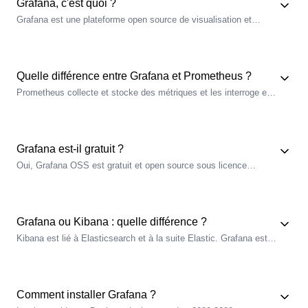
Grafana, c'est quoi ?
Grafana est une plateforme open source de visualisation et
d'alerting. Elle interroge des sources de données comme
Prometheus, Loki ou Tempo pour afficher des dashboards et
déclencher des alertes, mais ne stocke ni ne collecte les
données elle-même.
Quelle différence entre Grafana et Prometheus ?
Prometheus collecte et stocke des métriques et les interroge en
PromQL. Grafana ne stocke rien : il lit Prometheus (et d'autres
sources) pour afficher des dashboards et alerter. Les deux sont
complémentaires, pas concurrents.
Grafana est-il gratuit ?
Oui, Grafana OSS est gratuit et open source sous licence
AGPLv3. L'
image
grafana/grafana-enterprise est aussi gratuite et
inclut toutes les fonctions OSS ; seules les fonctions Enterprise
nécessitent une licence payante.
Grafana ou Kibana : quelle différence ?
Kibana est lié à Elasticsearch et à la suite Elastic. Grafana est
multi-sources : il branche Prometheus, Loki, Tempo, des bases
SQL ou des clouds sur un même dashboard. Grafana pour
l'observabilité multi-backends, Kibana pour l'écosystème Elastic.
Comment installer Grafana ?