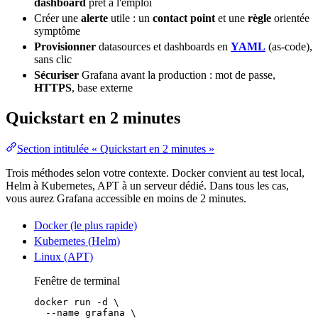
dashboard
prêt à l'emploi
Créer une
alerte
utile : un
contact point
et une
règle
orientée
symptôme
Provisionner
datasources et dashboards en
YAML
(as-
code
),
sans clic
Sécuriser
Grafana avant la
production
: mot de passe,
HTTPS
, base externe
Quickstart en 2 minutes
Section intitulée « Quickstart en 2 minutes »
Trois méthodes selon votre contexte. Docker convient au test local,
Helm à
Kubernetes
, APT à un serveur dédié. Dans tous les cas,
vous aurez Grafana accessible en moins de 2 minutes.
Docker (le plus rapide)
Kubernetes (Helm)
Linux (APT)
Fenêtre de terminal
docker
run
-d
\
--name
grafana
\