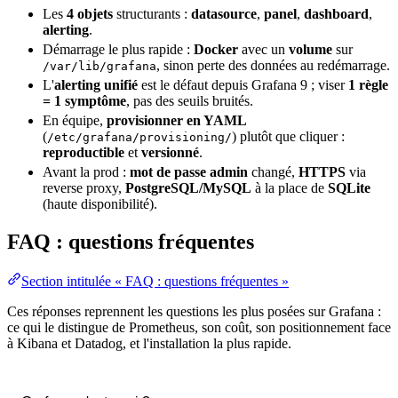
Les
4 objets
structurants :
datasource
,
panel
,
dashboard
,
alerting
.
Démarrage le plus rapide :
Docker
avec un
volume
sur
, sinon perte des données au redémarrage.
/var/lib/grafana
L'
alerting unifié
est le défaut depuis Grafana 9 ; viser
1 règle
= 1 symptôme
, pas des seuils bruités.
En équipe,
provisionner en YAML
(
) plutôt que cliquer :
/etc/grafana/provisioning/
reproductible
et
versionné
.
Avant la prod :
mot de passe admin
changé,
HTTPS
via
reverse proxy,
PostgreSQL/MySQL
à la place de
SQLite
(
haute disponibilité
).
FAQ : questions fréquentes
Section intitulée « FAQ : questions fréquentes »
Ces réponses reprennent les questions les plus posées sur Grafana :
ce qui le distingue de Prometheus, son coût, son positionnement face
à Kibana et Datadog, et l'installation la plus rapide.