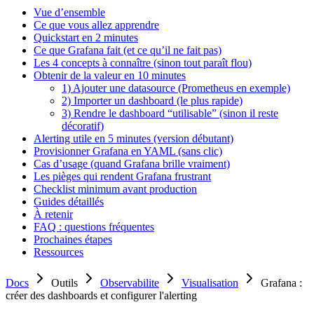
Vue d’ensemble
Ce que vous allez apprendre
Quickstart en 2 minutes
Ce que Grafana fait (et ce qu’il ne fait pas)
Les 4 concepts à connaître (sinon tout paraît flou)
Obtenir de la valeur en 10 minutes
1) Ajouter une datasource (Prometheus en exemple)
2) Importer un dashboard (le plus rapide)
3) Rendre le dashboard “utilisable” (sinon il reste
décoratif)
Alerting utile en 5 minutes (version débutant)
Provisionner Grafana en YAML (sans clic)
Cas d’usage (quand Grafana brille vraiment)
Les pièges qui rendent Grafana frustrant
Checklist minimum avant production
Guides détaillés
À retenir
FAQ : questions fréquentes
Prochaines étapes
Ressources
Docs
Outils
Observabilite
Visualisation
Grafana :
créer des dashboards et configurer l'alerting