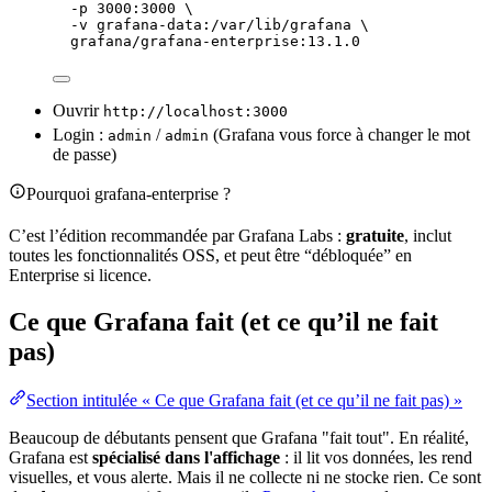
-p
3000:3000
\
-v
grafana-data:/var/lib/grafana
\
grafana/grafana-enterprise:13.1.0
Ouvrir
http://localhost:3000
Login :
/
(Grafana vous force à changer le mot
admin
admin
de passe)
Pourquoi grafana-enterprise ?
C’est l’édition recommandée par Grafana Labs :
gratuite
, inclut
toutes les fonctionnalités OSS, et peut être “débloquée” en
Enterprise si licence.
Ce que Grafana fait (et ce qu’il ne fait
pas)
Section intitulée « Ce que Grafana fait (et ce qu’il ne fait pas) »
Beaucoup de débutants pensent que Grafana "fait tout". En réalité,
Grafana est
spécialisé dans l'affichage
: il lit vos données, les rend
visuelles, et vous alerte. Mais il ne collecte ni ne stocke rien. Ce sont