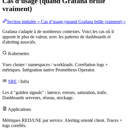
Cas d’usage (quand Grafana brille
vraiment)
Section intitulée « Cas d’usage (quand Grafana brille vraiment) »
Grafana s'adapte à de nombreux contextes. Voici les cas où il
apporte le plus de
valeur
, avec les patterns de dashboards et
d'alerting associés.
Kubernetes
Vues cluster / namespaces / workloads. Corrélation logs +
métriques. Intégration native Prometheus
Operator
.
SRE
/ Infra
Les 4 "golden signals" : latence, erreurs, saturation,
trafic
.
Dashboards
serveurs
,
réseau
, stockage.
Applications
Métriques RED/USE par
service
. Alerting orienté client. Traces +
logs corrélés.