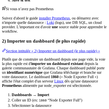
Save & test
Si vous n’avez pas Prometheus
Suivez d'abord le guide
installer Prometheus
, ou démarrez avec
n'importe quelle datasource :
Loki
(logs), une DB SQL, un
cloud
provider. L'important est d'avoir
une
source stable pour apprendre le
workflow
.
2) Importer un dashboard (le plus rapide)
Section intitulée « 2) Importer un dashboard (le plus rapide) »
Plutôt que de construire un dashboard depuis une page vide, la voie
la plus rapide est d'
importer un dashboard existant
depuis la
galerie communautaire de Grafana. Chaque dashboard publié porte
un
identifiant
numérique
que Grafana télécharge et branche sur
votre datasource. Le dashboard
1860
(«
Node
Exporter Full »)
affiche l'
état
complet d'un serveur
Linux
dès qu'une datasource
Prometheus
alimentée par node_exporter est sélectionnée.
Dashboards → Import
Coller un ID (ex:
“Node Exporter Full”)
1860
Sélectionner la datasource