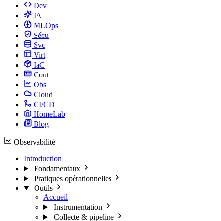
Dev
IA
MLOps
Sécu
Svc
Virt
IaC
Cont
Obs
Cloud
CI/CD
HomeLab
Blog
Observabilité
Introduction
Fondamentaux
Pratiques opérationnelles
Outils
Accueil
Instrumentation
Collecte & pipeline