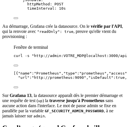
httpMethod
: 
POST
timeInterval
: 
10s
Au démarrage, Grafana crée la datasource. On le
vérifie par l'
API
,
qui la renvoie avec
, preuve qu'elle vient du
"readOnly": true
provisioning :
Fenêtre de terminal
curl
-s
"
http://admin:VOTRE_MDP@localhost:3000/api
[{
"name"
:
"
Prometheus
"
,
"type"
:
"
prometheus
"
,
"access"
"url"
:
"
http://prometheus:9090
"
,
"isDefault"
:
true
,
Sur
Grafana 13
, la datasource apparaît dès le premier démarrage et
une requête de test (
) la
traverse jusqu'à Prometheus
sans
up
aucune action dans l'interface. Le mot de passe admin se fixe en
parallèle par la variable
, à ne
GF_SECURITY_ADMIN_PASSWORD
jamais laisser sur
.
admin