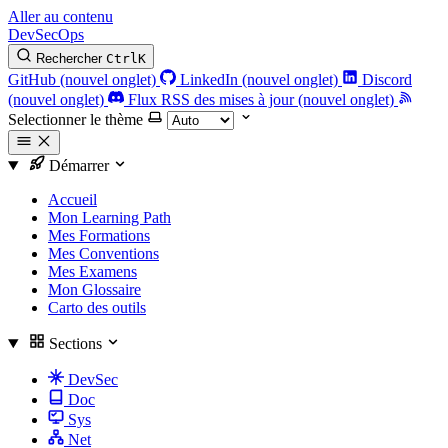
Aller au contenu
DevSecOps
Rechercher
Ctrl
K
GitHub (nouvel onglet)
LinkedIn (nouvel onglet)
Discord
(nouvel onglet)
Flux RSS des mises à jour (nouvel onglet)
Selectionner le thème
Démarrer
Accueil
Mon Learning Path
Mes Formations
Mes Conventions
Mes Examens
Mon Glossaire
Carto des outils
Sections
DevSec
Doc
Sys
Net