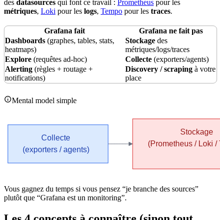
des
datasources
qui font ce travail :
Prometheus
pour les
métriques
,
Loki
pour les
logs
,
Tempo
pour les
traces
.
Grafana fait
Grafana ne fait pas
Dashboards
(graphes, tables, stats,
Stockage
des
heatmaps)
métriques/logs/traces
Explore
(requêtes ad-hoc)
Collecte
(exporters/agents)
Alerting
(règles +
routage
+
Discovery / scraping
à votre
notifications)
place
Mental model simple
Vous gagnez du
temps
si vous pensez “je
branche
des sources”
plutôt que “Grafana est un
monitoring
”.
Les 4 concepts à connaître (sinon tout