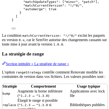
"matchUpdateTypes"
: [
"
minor
"
, 
"
patch
"
],
"matchCurrentVersion"
: 
"
!/^0/
"
,
"automerge"
: 
true
}
]
}
La condition
exclut les paquets
matchCurrentVersion: "!/^0/"
en version
, car le SemVer autorise des changements cassants sur
0.x
toute mise à jour avant la version
.
1.0.0
La stratégie de range
Section intitulée « La stratégie de range »
L'option
contrôle comment Renovate modifie les
rangeStrategy
contraintes de version dans vos fichiers. Les valeurs possibles sont :
Stratégie
Comportement
Usage typique
Augmente la borne inférieure
Applications avec lock
bump
(
→
)
file
^1.2.3
^1.3.0
Élargit le range si possible
(
→
si
Bibliothèques publiées
replace
^1.2.3
^1.3.0