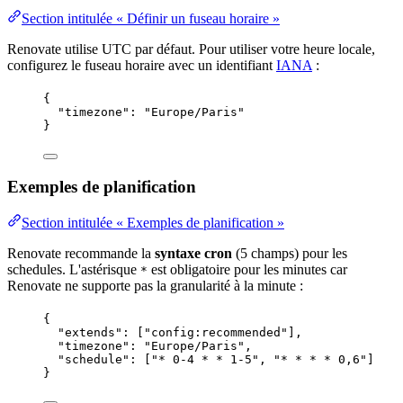
Section intitulée « Définir un fuseau horaire »
Renovate utilise
UTC
par défaut. Pour utiliser votre heure locale,
configurez le fuseau horaire avec un
identifiant
IANA
:
{
"timezone"
: 
"
Europe/Paris
"
}
Exemples de planification
Section intitulée « Exemples de planification »
Renovate recommande la
syntaxe cron
(5 champs) pour les
schedules. L'astérisque
est obligatoire pour les minutes car
*
Renovate ne supporte pas la granularité à la minute :
{
"extends"
: [
"
config:recommended
"
],
"timezone"
: 
"
Europe/Paris
"
,
"schedule"
: [
"
* 0-4 * * 1-5
"
, 
"
* * * * 0,6
"
]
}