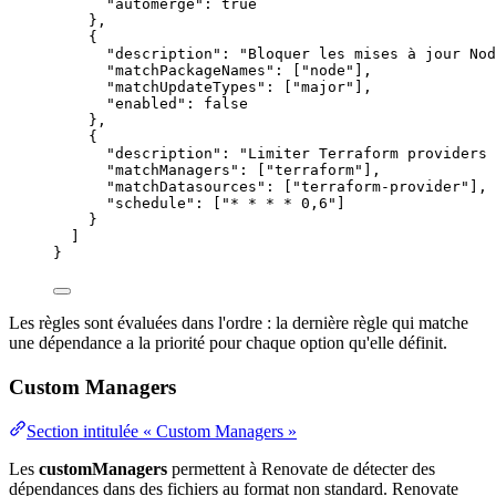
"automerge"
: 
true
},
{
"description"
: 
"
Bloquer les mises à jour Nod
"matchPackageNames"
: [
"
node
"
],
"matchUpdateTypes"
: [
"
major
"
],
"enabled"
: 
false
},
{
"description"
: 
"
Limiter Terraform providers 
"matchManagers"
: [
"
terraform
"
],
"matchDatasources"
: [
"
terraform-provider
"
],
"schedule"
: [
"
* * * * 0,6
"
]
}
]
}
Les règles sont évaluées dans l'ordre : la dernière règle qui matche
une dépendance a la priorité pour chaque option qu'elle définit.
Custom Managers
Section intitulée « Custom Managers »
Les
customManagers
permettent à Renovate de détecter des
dépendances dans des fichiers au format non standard. Renovate