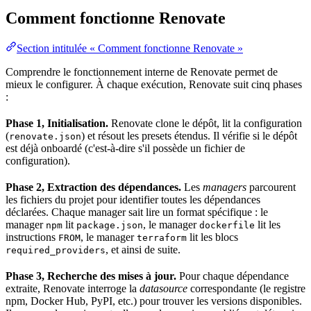
Comment fonctionne Renovate
Section intitulée « Comment fonctionne Renovate »
Comprendre le fonctionnement interne de Renovate permet de
mieux le configurer. À chaque
exécution
, Renovate suit cinq phases
:
Phase 1, Initialisation.
Renovate
clone
le dépôt, lit la configuration
(
) et résout les presets étendus. Il vérifie si le dépôt
renovate.json
est déjà onboardé (c'est-à-dire s'il possède un fichier de
configuration).
Phase 2, Extraction des dépendances.
Les
managers
parcourent
les fichiers du projet pour identifier toutes les dépendances
déclarées. Chaque manager sait lire un format spécifique : le
manager
lit
, le manager
lit les
npm
package.json
dockerfile
instructions
, le manager
lit les blocs
FROM
terraform
, et ainsi de suite.
required_providers
Phase 3, Recherche des mises à jour.
Pour chaque dépendance
extraite, Renovate interroge la
datasource
correspondante (le
registre
npm, Docker Hub, PyPI, etc.) pour trouver les versions disponibles.