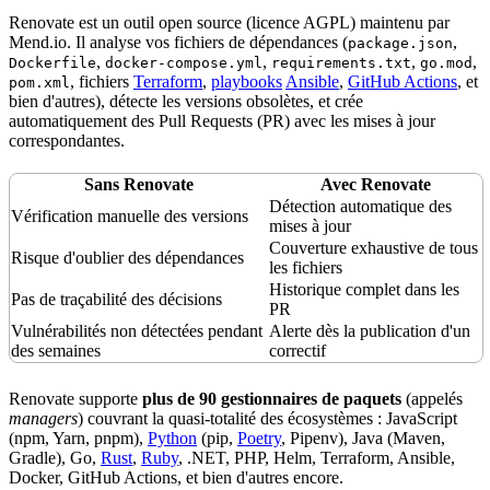
Renovate est un outil
open source
(
licence
AGPL) maintenu par
Mend.io. Il analyse vos fichiers de dépendances (
,
package.json
,
,
,
,
Dockerfile
docker-compose.yml
requirements.txt
go.mod
, fichiers
Terraform
,
playbooks
Ansible
,
GitHub Actions
, et
pom.xml
bien d'autres), détecte les versions obsolètes, et crée
automatiquement des Pull Requests (PR) avec les mises à jour
correspondantes.
Sans Renovate
Avec Renovate
Détection automatique des
Vérification manuelle des versions
mises à jour
Couverture exhaustive de tous
Risque d'oublier des dépendances
les fichiers
Historique complet dans les
Pas de
traçabilité
des décisions
PR
Vulnérabilités non détectées pendant
Alerte dès la publication d'un
des semaines
correctif
Renovate supporte
plus de 90 gestionnaires de paquets
(appelés
managers
) couvrant la quasi-totalité des écosystèmes : JavaScript
(npm, Yarn, pnpm),
Python
(pip,
Poetry
, Pipenv),
Java
(Maven,
Gradle), Go,
Rust
,
Ruby
, .NET, PHP, Helm, Terraform,
Ansible
,
Docker
, GitHub Actions, et bien d'autres encore.