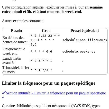
Cette configuration signifie : exécuter les mises à jour
en semaine
entre minuit et 5h
, et
à tout moment le week-end
.
Autres exemples courants :
Besoin
Cron
Preset équivalent
* 0-4,22-23 * *
En dehors des
+
1-5
* * * *
schedule:nonOfficeHours
heures de bureau
0,6
Uniquement le
* * * * 0,6
schedule:weekends
week-end
Lundi matin
,
* 0-5 * * 1
avant 6h
Trimestriel, le 1er
,
* * 1 */3 *
du mois
Limiter la fréquence pour un paquet spécifique
Section intitulée « Limiter la fréquence pour un paquet spécifique
»
Certaines bibliothèques publient très souvent (AWS SDK, types