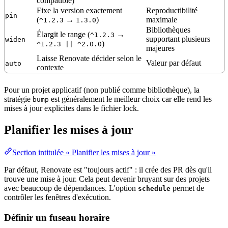
compatible)
Fixe la version exactement
Reproductibilité
pin
(
→
)
maximale
^1.2.3
1.3.0
Bibliothèques
Élargit le range (
→
^1.2.3
supportant plusieurs
widen
)
^1.2.3 || ^2.0.0
majeures
Laisse Renovate décider selon le
Valeur
par défaut
auto
contexte
Pour un projet applicatif (non publié comme
bibliothèque
), la
stratégie
est généralement le meilleur choix car elle rend les
bump
mises à jour explicites dans le fichier lock.
Planifier les mises à jour
Section intitulée « Planifier les mises à jour »
Par défaut, Renovate est "toujours actif" : il crée des PR dès qu'il
trouve une mise à jour. Cela peut devenir bruyant sur des projets
avec beaucoup de dépendances. L'option
permet de
schedule
contrôler les fenêtres d'exécution.
Définir un fuseau horaire