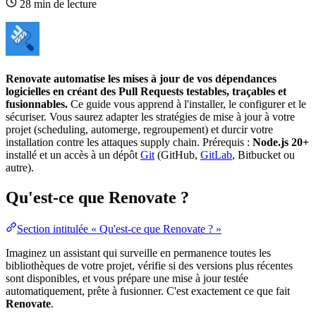
28 min de lecture
Renovate automatise les
mises à jour
de vos
dépendances
logicielles en créant des Pull Requests testables, traçables et
fusionnables.
Ce guide vous apprend à l'installer, le configurer et le
sécuriser. Vous saurez adapter les stratégies de
mise à jour
à votre
projet (
scheduling
, automerge, regroupement) et durcir votre
installation contre les attaques
supply chain
. Prérequis :
Node
.js 20+
installé et un accès à un
dépôt
Git
(
GitHub
,
GitLab
, Bitbucket ou
autre).
Qu'est-ce que Renovate ?
Section intitulée « Qu'est-ce que Renovate ? »
Imaginez un assistant qui surveille en permanence toutes les
bibliothèques de votre projet, vérifie si des versions plus récentes
sont disponibles, et vous prépare une mise à jour testée
automatiquement, prête à fusionner. C'est exactement ce que fait
Renovate
.