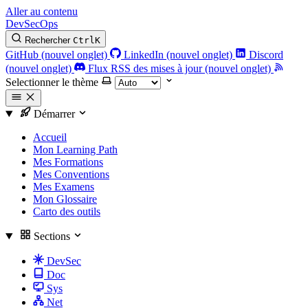
Aller au contenu
DevSecOps
Rechercher
Ctrl
K
GitHub (nouvel onglet)
LinkedIn (nouvel onglet)
Discord
(nouvel onglet)
Flux RSS des mises à jour (nouvel onglet)
Selectionner le thème
Démarrer
Accueil
Mon Learning Path
Mes Formations
Mes Conventions
Mes Examens
Mon Glossaire
Carto des outils
Sections
DevSec
Doc
Sys
Net