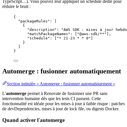
TypeScript
…). Vous pouvez leur appliquer un schedule dédié pour
réduire le
bruit
:
{
"packageRules"
: [
{
"description"
: 
"
AWS SDK : mises à jour hebdo
"matchPackageNames"
: [
"
@aws-sdk/**
"
],
"schedule"
: [
"
* 21-23 * * 0
"
]
}
]
}
Automerge : fusionner automatiquement
Section intitulée « Automerge : fusionner automatiquement »
L'
automerge
permet à Renovate de fusionner une PR sans
intervention humaine dès que les tests CI passent. Cette
fonctionnalité est idéale pour les mises à jour à faible risque : patches
de devDependencies, mises à jour de lock file, ou digests Docker.
Quand activer l'automerge