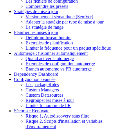
Les fichiers de configuration
Comprendre les presets
Stratégies de mise à jour
Versionnement sémantique (SemVer)
Adapter la stratégie par type de mise à jour
La stratégie de range
Planifier les mises à jour
Définir un fuseau horaire
Exemples de planification
Limiter la fréquence pour un paquet spécifique
Automerge : fusionner automatiquement
Quand activer l'automerge
Exemples de configuration automerge
Branch automerge vs PR automerge
Dependency Dashboard
Configuration avancée
Les packageRules
Custom Managers
Custom Datasources
Regrouper les mises à jour
Limiter le nombre de PR
Sécuriser Renovate
Risque 1, Autodiscovery sans filtre
Risque 2, Scripts d'installation et variables
d'environnement