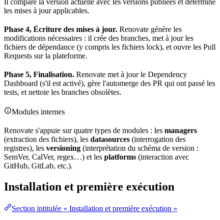
Il compare la
version
actuelle avec les versions publiées et détermine
les mises à jour applicables.
Phase 4, Écriture des mises à jour.
Renovate génère les
modifications nécessaires : il crée des branches, met à jour les
fichiers de dépendance (y compris les fichiers
lock
), et ouvre les Pull
Requests sur la plateforme.
Phase 5, Finalisation.
Renovate met à jour le Dependency
Dashboard
(s'il est activé), gère l'automerge des PR qui ont passé les
tests
, et nettoie les branches obsolètes.
Modules internes
Renovate s'appuie sur quatre types de modules : les
managers
(extraction des fichiers), les
datasources
(interrogation des
registres), les
versioning
(interprétation du
schéma
de version :
SemVer, CalVer,
regex
…) et les
platforms
(interaction avec
GitHub, GitLab, etc.).
Installation et première exécution
Section intitulée « Installation et première exécution »