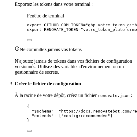
Exportez les tokens dans votre terminal :
Fenêtre de terminal
export
GITHUB_COM_TOKEN
=
"
ghp_votre_token_gith
export
RENOVATE_TOKEN
=
"
votre_token_plateforme
Ne committez jamais vos tokens
N'ajoutez jamais de tokens dans vos fichiers de configuration
versionnés. Utilisez des
variables d'environnement
ou un
gestionnaire de
secrets
.
Créer le fichier de configuration
À la racine de votre dépôt, créez un fichier
:
renovate.json
{
"$schema"
: 
"
https://docs.renovatebot.com/re
"extends"
: [
"
config:recommended
"
]
}