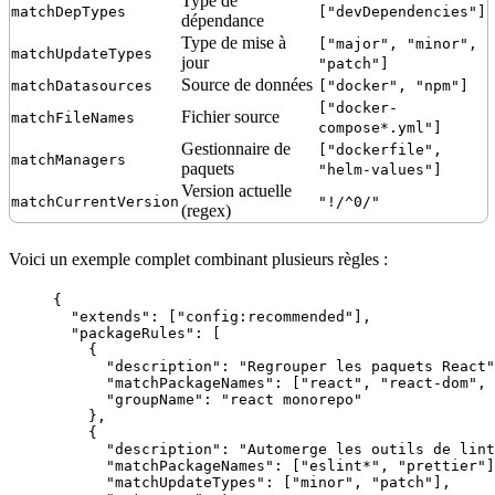
Type de
matchDepTypes
["devDependencies"]
dépendance
Type de mise à
["major", "minor",
matchUpdateTypes
jour
"patch"]
Source de données
matchDatasources
["docker", "npm"]
["docker-
Fichier source
matchFileNames
compose*.yml"]
Gestionnaire de
["dockerfile",
matchManagers
paquets
"helm-values"]
Version actuelle
matchCurrentVersion
"!/^0/"
(regex)
Voici un exemple complet combinant plusieurs règles :
{
"extends"
: [
"
config:recommended
"
],
"packageRules"
: [
{
"description"
: 
"
Regrouper les paquets React
"
"matchPackageNames"
: [
"
react
"
, 
"
react-dom
"
, 
"groupName"
: 
"
react monorepo
"
},
{
"description"
: 
"
Automerge les outils de lint
"matchPackageNames"
: [
"
eslint*
"
, 
"
prettier
"
]
"matchUpdateTypes"
: [
"
minor
"
, 
"
patch
"
],