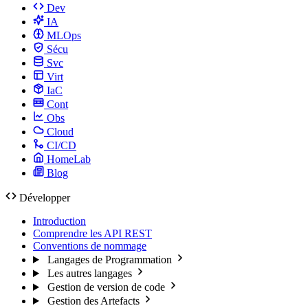
Dev
IA
MLOps
Sécu
Svc
Virt
IaC
Cont
Obs
Cloud
CI/CD
HomeLab
Blog
Développer
Introduction
Comprendre les API REST
Conventions de nommage
Langages de Programmation
Les autres langages
Gestion de version de code
Gestion des Artefacts