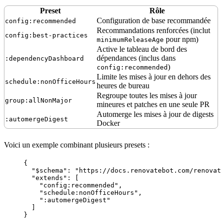
Preset
Rôle
Configuration de base recommandée
config:recommended
Recommandations renforcées (inclut
config:best-practices
pour npm)
minimumReleaseAge
Active le
tableau de bord
des
dépendances (inclus dans
:dependencyDashboard
)
config:recommended
Limite les mises à jour en dehors des
schedule:nonOfficeHours
heures de bureau
Regroupe toutes les mises à jour
group:allNonMajor
mineures et patches en une seule PR
Automerge les mises à jour de digests
:automergeDigest
Docker
Voici un exemple combinant plusieurs presets :
{
"$schema"
: 
"
https://docs.renovatebot.com/renovat
"extends"
: [
"
config:recommended
"
,
"
schedule:nonOfficeHours
"
,
"
:automergeDigest
"
]
}