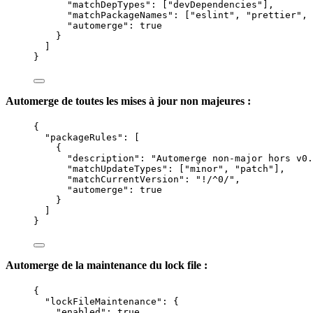
"matchDepTypes"
: [
"
devDependencies
"
],
"matchPackageNames"
: [
"
eslint
"
, 
"
prettier
"
, 
"automerge"
: 
true
}
]
}
Automerge de toutes les mises à jour non majeures :
{
"packageRules"
: [
{
"description"
: 
"
Automerge non-major hors v0.
"matchUpdateTypes"
: [
"
minor
"
, 
"
patch
"
],
"matchCurrentVersion"
: 
"
!/^0/
"
,
"automerge"
: 
true
}
]
}
Automerge de la maintenance du lock file :
{
"lockFileMaintenance"
: {
"enabled"
: 
true
,