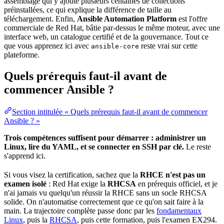
assemblage qui y ajoute plusieurs centaines de collections
préinstallées, ce qui explique la différence de taille au
téléchargement. Enfin,
Ansible Automation Platform
est l'offre
commerciale de Red Hat, bâtie par-dessus le même moteur, avec une
interface web, un catalogue certifié et de la gouvernance. Tout ce
que vous apprenez ici avec
reste vrai sur cette
ansible-core
plateforme.
Quels prérequis faut-il avant de
commencer Ansible ?
Section intitulée « Quels prérequis faut-il avant de commencer
Ansible ? »
Trois compétences suffisent pour démarrer : administrer un
Linux, lire du YAML, et se connecter en SSH par clé.
Le reste
s'apprend ici.
Si vous visez la certification, sachez que la
RHCE n'est pas un
examen isolé
: Red Hat exige la
RHCSA
en prérequis officiel, et je
n'ai jamais vu quelqu'un réussir la RHCE sans un socle RHCSA
solide. On n'automatise correctement que ce qu'on sait faire à la
main. La trajectoire complète passe donc par les
fondamentaux
Linux
, puis la
RHCSA
, puis cette formation, puis l'examen EX294.