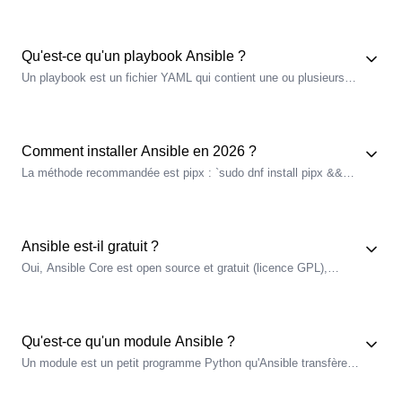
des hôtes et groupes), les rôles (unités réutilisables) et les
collections (paquets distribués via Galaxy ou Automation Hub).
Qu'est-ce qu'un playbook Ansible ?
Un playbook est un fichier YAML qui contient une ou plusieurs
plays. Chaque
play
cible un groupe d'hôtes et exécute une liste
de tâches dans l'ordre. Les tâches utilisent des modules pour
modifier l'état des cibles. Un playbook bien écrit est idempotent :
le relancer affiche changed=0.
Comment installer Ansible en 2026 ?
La méthode recommandée est pipx : `sudo dnf install pipx &&
pipx ensurepath && pipx install --include-deps ansible`. Évitez
`sudo pip install` (pollution Python système) et `apt install
ansible` (souvent dépassé). pipx isole, les
mises à jour
sont
atomiques.
Ansible est-il gratuit ?
Oui, Ansible Core est open source et gratuit (
licence
GPL
),
installable via pip ou les depots de la distribution. L'offre payante
de Red Hat, Ansible Automation Platform (AAP), ajoute une
interface web, du
support
et la certification, mais n'est pas
necessaire pour automatiser.
Qu'est-ce qu'un
module Ansible
?
Un module est un petit programme Python qu'Ansible transfère
sur la cible, exécute, puis supprime. Il est idempotent : il vérifie
l'état actuel et n'agit que si nécessaire. Plus de 3000 modules