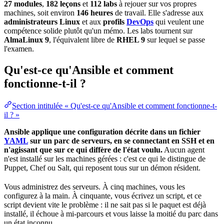
27 modules
,
182 leçons
et
112 labs
à rejouer sur vos propres
machines, soit environ
146 heures
de travail. Elle s'adresse aux
administrateurs
Linux
et aux
profils
DevOps
qui veulent une
compétence solide plutôt qu'un mémo. Les labs tournent sur
AlmaLinux 9
, l'équivalent libre de
RHEL 9
sur lequel se passe
l'examen.
Qu'est-ce qu'Ansible et comment
fonctionne-t-il ?
Section intitulée « Qu'est-ce qu'Ansible et comment fonctionne-t-
il ? »
Ansible applique une
configuration
décrite dans un fichier
YAML
sur un parc de serveurs, en se connectant en SSH et en
n'agissant que sur ce qui diffère de l'état voulu.
Aucun
agent
n'est installé sur les machines gérées : c'est ce qui le distingue de
Puppet, Chef ou Salt, qui reposent tous sur un démon résident.
Vous administrez des serveurs. À cinq machines, vous les
configurez à la main. À cinquante, vous écrivez un script, et ce
script devient vite le problème : il ne sait pas si le paquet est déjà
installé, il échoue à mi-parcours et vous laisse la moitié du parc dans
un état inconnu.