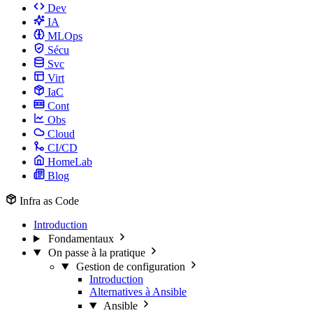
Dev
IA
MLOps
Sécu
Svc
Virt
IaC
Cont
Obs
Cloud
CI/CD
HomeLab
Blog
Infra as Code
Introduction
Fondamentaux
On passe à la pratique
Gestion de configuration
Introduction
Alternatives à Ansible
Ansible