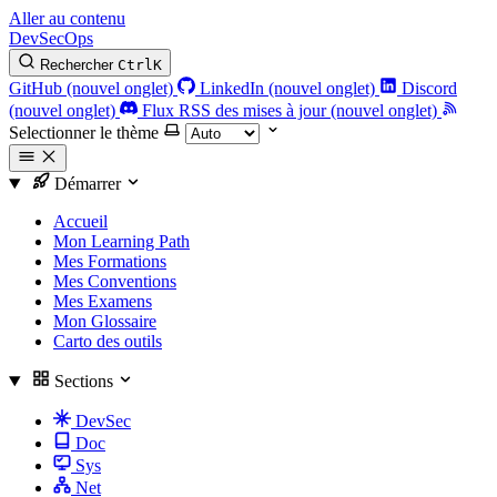
Aller au contenu
DevSecOps
Rechercher
Ctrl
K
GitHub (nouvel onglet)
LinkedIn (nouvel onglet)
Discord
(nouvel onglet)
Flux RSS des mises à jour (nouvel onglet)
Selectionner le thème
Démarrer
Accueil
Mon Learning Path
Mes Formations
Mes Conventions
Mes Examens
Mon Glossaire
Carto des outils
Sections
DevSec
Doc
Sys
Net