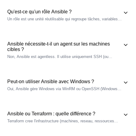
existent, organisés en collections (ansible.builtin, ansible.posix,
community
.general). Le
FQCN
ansible.builtin.copy est obligatoire
Qu'est-ce qu'un rôle Ansible ?
en 2026.
Un rôle est une unité réutilisable qui regroupe tâches, variables,
templates, handlers et tests autour d'un objectif unique (déployer
nginx
, configurer firewalld). Sa structure standard contient
defaults/, vars/, tasks/, handlers/, templates/, files/, meta/. Il est
distribuable via une collection sur Galaxy ou Automation Hub.
Ansible nécessite-t-il un agent sur les machines
cibles ?
Non, Ansible est agentless. Il utilise uniquement SSH (ou
WinRM/OpenSSH pour Windows) pour se connecter et exécuter
les modules. Les seuls prérequis sur la cible sont Python 3 et un
compte avec sudo NOPASSWD. Pour les hôtes sans Python, le
module raw permet le bootstrap.
Peut-on utiliser Ansible avec Windows ?
Oui, Ansible gère Windows via WinRM ou OpenSSH (Windows
Server 2019+). Le control node doit rester sur Linux/macOS. Les
modules Windows sont dans la collection ansible.windows et
community.windows : win_
user
, win_service, win_feature,
win_chocolatey.
Ansible ou Terraform : quelle différence ?
Terraform cree l'infrastructure (machines, reseau,
ressources
cloud) a partir de rien ; Ansible configure les machines une fois
qu'elles existent (paquets, services, fichiers). On les combine