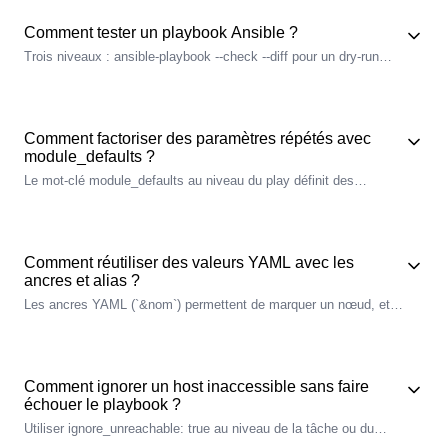
souvent : Terraform provisionne, Ansible configure. Ansible
commence la ou Terraform s'arrete.
Comment tester un playbook Ansible ?
Trois niveaux : ansible-playbook --check --diff pour un
dry
-run
sans appliquer, ansible-
lint
--profile production pour valider les
bonnes pratiques
, et Molecule pour tester un rôle complet sur
plusieurs distributions. En CI, chaîner ansible-test sanity --
docker
pour les collections.
Comment factoriser des paramètres répétés avec
module_defaults ?
Le mot-clé module_defaults au niveau du play définit des
arguments par défaut pour un module. Toutes les tâches qui
utilisent ce module héritent automatiquement de ces valeurs,
sauf si elles les surchargent. Exemple : module_defaults:
ansible.builtin.file: { owner: root, group: root, mode: '0755' }. Idéal
Comment réutiliser des valeurs YAML avec les
pour éviter la duplication sur des tâches similaires.
ancres et alias ?
Les ancres YAML (`&nom`) permettent de marquer un
nœud
, et
les alias (`*nom`) de le réutiliser ailleurs. L'
opérateur
merge
`<<`
fusionne les valeurs en autorisant l'override. Utile pour partager
des options
JVM
, ports ou configurations entre plusieurs apps.
Attention : tous les parsers YAML ne supportent pas les ancres
Comment ignorer un host inaccessible sans faire
complexes — vérifier la compatibilité Ansible.
échouer le playbook ?
Utiliser ignore_unreachable: true au niveau de la tâche ou du
play. Ansible considère alors les hosts unreachable comme non