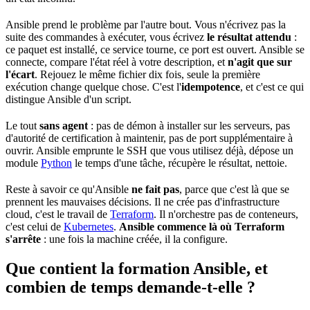
Ansible prend le problème par l'autre bout. Vous n'écrivez pas la
suite des commandes à exécuter, vous écrivez
le résultat attendu
:
ce paquet est installé, ce
service
tourne, ce
port
est ouvert. Ansible se
connecte, compare l'état réel à votre description, et
n'agit que sur
l'écart
. Rejouez le même fichier dix fois, seule la première
exécution
change quelque chose. C'est l'
idempotence
, et c'est ce qui
distingue Ansible d'un script.
Le tout
sans agent
: pas de démon à installer sur les serveurs, pas
d'autorité de certification à maintenir, pas de port supplémentaire à
ouvrir. Ansible emprunte le SSH que vous utilisez déjà, dépose un
module
Python
le
temps
d'une
tâche
, récupère le résultat, nettoie.
Reste à savoir ce qu'Ansible
ne fait pas
, parce que c'est là que se
prennent les mauvaises décisions. Il ne crée pas d'
infrastructure
cloud
, c'est le travail de
Terraform
. Il n'orchestre pas de conteneurs,
c'est celui de
Kubernetes
.
Ansible commence là où Terraform
s'arrête
: une fois la machine créée, il la configure.
Que contient la formation Ansible, et
combien de temps demande-t-elle ?