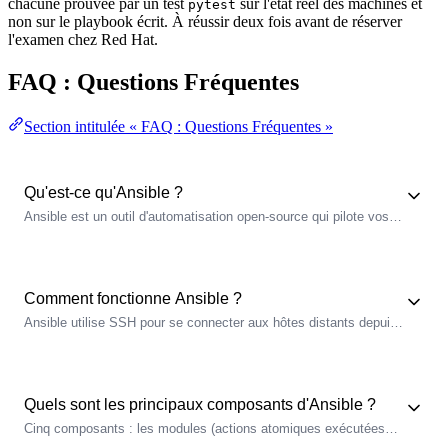
chacune prouvée par un test
sur l'état réel des machines et
pytest
non sur le playbook écrit. À réussir deux fois avant de réserver
l'examen chez Red Hat.
FAQ : Questions Fréquentes
Section intitulée « FAQ : Questions Fréquentes »
Qu'est-ce qu'Ansible ?
Ansible est un outil d'automatisation open-source qui pilote vos
serveurs Linux en SSH, sans agent à installer sur les cibles.
Vous décrivez l'
état désiré
dans des fichiers YAML (playbooks) et
Ansible converge vos serveurs vers cet état de manière
idempotente.
Comment fonctionne Ansible ?
Ansible utilise SSH pour se connecter aux hôtes distants depuis
un
control node
. Il transfère un module Python sur chaque cible,
l'exécute avec les
paramètres
voulus, récupère le résultat
structuré, puis nettoie. Aucun agent permanent n'est installé. Sur
Windows, c'est WinRM ou OpenSSH.
Quels sont les principaux composants d'Ansible ?
Cinq composants : les modules (actions atomiques exécutées
sur les cibles), les playbooks (scénarios YAML), l'
inventaire
(liste