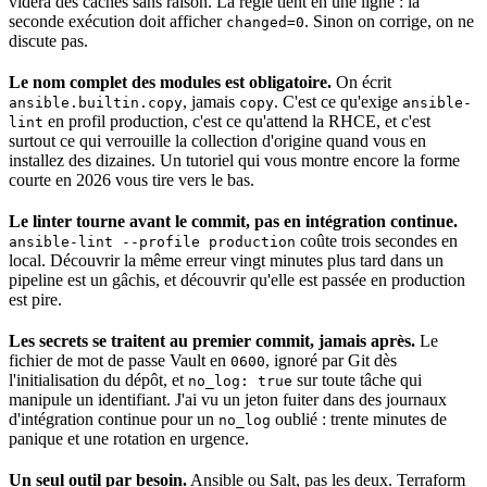
videra des caches sans raison. La règle tient en une ligne : la
seconde exécution doit afficher
. Sinon on corrige, on ne
changed=0
discute pas.
Le nom complet des modules est obligatoire.
On écrit
, jamais
. C'est ce qu'exige
ansible.builtin.copy
copy
ansible-
en profil production, c'est ce qu'attend la RHCE, et c'est
lint
surtout ce qui verrouille la
collection
d'
origine
quand vous en
installez des dizaines. Un tutoriel qui vous montre encore la forme
courte en 2026 vous tire vers le bas.
Le
linter
tourne avant le
commit
, pas en
intégration continue
.
coûte trois secondes en
ansible-lint --profile production
local. Découvrir la même erreur vingt minutes plus tard dans un
pipeline
est un gâchis, et découvrir qu'elle est passée en production
est pire.
Les
secrets
se traitent au premier commit, jamais après.
Le
fichier de mot de passe
Vault
en
, ignoré par
Git
dès
0600
l'initialisation du
dépôt
, et
sur toute tâche qui
no_log: true
manipule un
identifiant
. J'ai vu un
jeton
fuiter dans des journaux
d'intégration continue pour un
oublié : trente minutes de
no_log
panique et une rotation en urgence.
Un seul outil par besoin.
Ansible ou Salt, pas les deux. Terraform