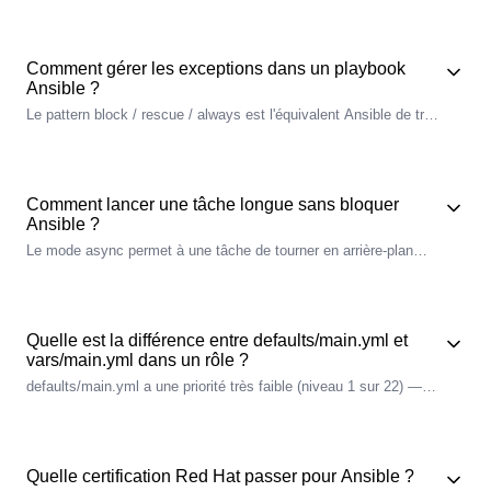
bloquants et continue sur les autres. À combiner avec serial: ou
max_fail_percentage: pour des rolling
updates
qui tolèrent un
certain taux d'échec. Préférer cette option à ignore_errors: true
Comment gérer les exceptions dans un playbook
qui masque toutes les erreurs (pas seulement la
connectivité
).
Ansible ?
Le
pattern
block / rescue / always est l'équivalent Ansible de try /
catch / finally. Le block contient les tâches normales, rescue
s'exécute uniquement si une tâche du block échoue, always
s'exécute toujours (succès ou échec). Idéal pour des migrations
BDD avec
rollback
automatique, ou des nettoyages de fichiers
Comment lancer une tâche longue sans bloquer
temporaires garantis.
Ansible ?
Le mode async permet à une tâche de tourner en arrière-plan
côté
managed node
. Trois patterns : async + poll > 0
(surveillance
synchrone
, idéal pour
build
> 30 min), async + poll:
0 (fire-and-forget, ex: reboot différé), et async_status pour suivre
une tâche async lancée plus tôt. Toujours définir async:
Quelle est la différence entre defaults/main.yml et
<secondes> comme
timeout
maximum.
vars/main.yml dans un rôle ?
defaults/main.yml a une priorité très faible (niveau 1 sur 22) —
l'
utilisateur
du rôle peut surcharger ces variables via group_vars/,
host_vars/ ou --extra-vars. vars/main.yml a une priorité élevée
(niveau 19) et n'est pas surchargeable facilement. Règle :
variables customisables dans defaults/, constantes internes
Quelle certification Red Hat passer pour Ansible ?
(chemins distrib, mappings OS) dans vars/.