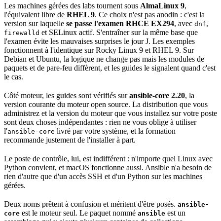
Les machines gérées des labs tournent sous
AlmaLinux 9
,
l'équivalent libre de
RHEL 9
. Ce choix n'est pas anodin : c'est la
version sur laquelle
se passe l'examen RHCE EX294
, avec
,
dnf
et SELinux actif. S'entraîner sur la même base que
firewalld
l'examen évite les mauvaises surprises le jour J. Les exemples
fonctionnent à l'identique sur Rocky Linux 9 et RHEL 9. Sur
Debian et Ubuntu, la logique ne change pas mais les modules de
paquets et de
pare-feu
diffèrent, et les guides le signalent quand c'est
le cas.
Côté moteur, les guides sont vérifiés sur
ansible-core 2.20
, la
version courante du moteur
open source
. La distribution que vous
administrez et la version du moteur que vous installez sur votre poste
sont deux choses indépendantes : rien ne vous oblige à utiliser
l'
livré par votre système, et la formation
ansible-core
recommande justement de l'installer à part.
Le poste de contrôle, lui, est indifférent : n'importe quel Linux avec
Python convient, et macOS fonctionne aussi. Ansible n'a besoin de
rien d'autre que d'un accès SSH et d'un Python sur les machines
gérées.
Deux noms prêtent à confusion et méritent d'être posés.
ansible-
est le moteur seul. Le paquet nommé
est un
core
ansible