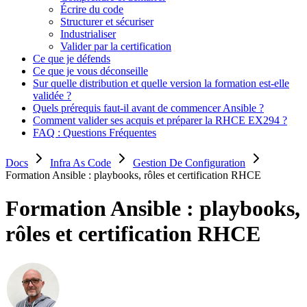
Écrire du code
Structurer et sécuriser
Industrialiser
Valider par la certification
Ce que je défends
Ce que je vous déconseille
Sur quelle distribution et quelle version la formation est-elle
validée ?
Quels prérequis faut-il avant de commencer Ansible ?
Comment valider ses acquis et préparer la RHCE EX294 ?
FAQ : Questions Fréquentes
Docs
Infra As Code
Gestion De Configuration
Formation Ansible : playbooks, rôles et certification RHCE
Formation Ansible : playbooks,
rôles et certification RHCE