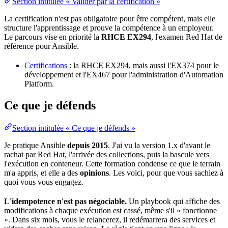
Section intitulée « Valider par la certification »
La certification n'est pas obligatoire pour être compétent, mais elle
structure l'apprentissage et prouve la compétence à un employeur.
Le parcours vise en
priorité
la
RHCE EX294
, l'examen Red Hat de
référence
pour Ansible.
Certifications
: la RHCE EX294, mais aussi l'EX374 pour le
développement et l'EX467 pour l'administration d'Automation
Platform.
Ce que je défends
Section intitulée « Ce que je défends »
Je pratique Ansible
depuis 2015
. J'ai vu la
version
1.x d'avant le
rachat par Red Hat, l'arrivée des collections, puis la bascule vers
l'exécution en
conteneur
. Cette formation condense ce que le terrain
m'a appris, et elle a des
opinions
. Les voici, pour que vous sachiez à
quoi vous vous engagez.
L'idempotence n'est pas négociable.
Un playbook qui affiche des
modifications à chaque exécution est cassé, même s'il « fonctionne
». Dans six mois, vous le relancerez, il redémarrera des services et