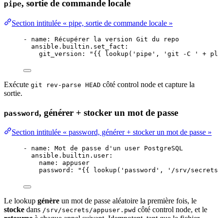
, sortie de commande locale
pipe
Section intitulée « pipe, sortie de commande locale »
- 
name
: 
Récupérer la version Git du repo
ansible.builtin.set_fact
:
git_version
: 
"
{{ lookup('pipe', 'git -C ' + pl
Exécute
côté control node et capture la
git rev-parse HEAD
sortie
.
, générer + stocker un mot de passe
password
Section intitulée « password, générer + stocker un mot de passe »
- 
name
: 
Mot de passe d'un user PostgreSQL
ansible.builtin.user
:
name
: 
appuser
password
: 
"
{{ lookup('password', '/srv/secrets
Le lookup
génère
un mot de passe aléatoire la première fois, le
stocke
dans
côté control node, et le
/srv/secrets/appuser.pwd