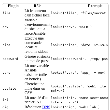
Plugin
Rôle
Exemple
Lit le contenu
file
lookup('file', 'files/secret.t
d'un fichier local
Variable
d'environnement
env
lookup('env', 'USER')
du
shell
qui a
lancé
Ansible
Exécute une
commande
pipe
lookup('pipe', 'date +%Y-%m-%d
locale et
retourne stdout
Génère et stocke
password
lookup('password', '/tmp/.pass
un mot de passe
Lit une variable
Ansible
vars
lookup('vars', 'app_' + env)
existante (utile
en boucle)
Cherche une
lookup('csvfile', 'web1 file=h
ligne dans un
csvfile
col=2')
CSV
Lit une clé d'un
lookup('ini', 'name section=Ow
ini
fichier INI
file=app.ini')
Résolution
DNS
dig
lookup('dig', 'web1.lab')