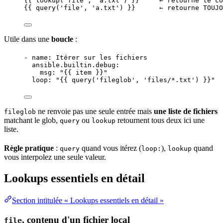
{{ lookup(
'
file
'
, 
'
a.txt
'
) }}
     ← retourne le co
{{ query(
'
file
'
, 
'
a.txt
'
) }}
      ← retourne TOUJO
Utile dans une
boucle
:
- 
name
: 
Itérer sur les fichiers
ansible.builtin.debug
:
msg
: 
"
{{ item }}
"
loop
: 
"
{{ query('fileglob', 'files/*.txt') }}
"
ne renvoie pas une seule
entrée
mais
une liste de fichiers
fileglob
matchant le glob,
ou
retournent tous deux ici une
query
lookup
liste.
Règle pratique
:
quand vous itérez (
),
quand
query
loop:
lookup
vous interpolez une seule
valeur
.
Lookups essentiels en détail
Section intitulée « Lookups essentiels en détail »
, contenu d'un fichier local
file