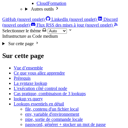
CloudFormation
Autres outils
GitHub (nouvel onglet)
LinkedIn (nouvel onglet)
Discord
(nouvel onglet)
Flux RSS des mises à jour (nouvel onglet)
Selectionner le thème
Infrastructure as Code
medium
Sur cette page
Sur cette page
Vue d’ensemble
Ce que vous allez apprendre
Prérequis
La syntaxe lookup
L'exécution côté control node
Cas pratique, combinaison de 3 lookups
lookup vs query
Lookups essentiels en détail
file, contenu d'un fichier local
env, variable d'environnement
pipe, sortie de commande locale
password, générer + stocker un mot de passe