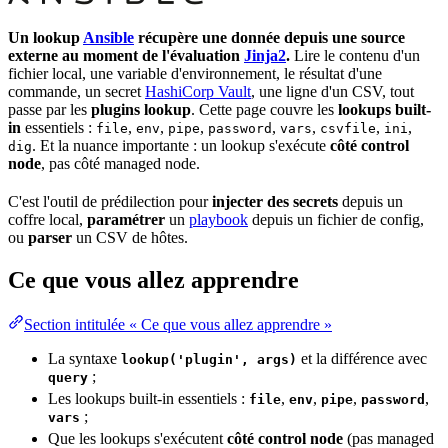
Un lookup
Ansible
récupère une donnée depuis une source
externe au moment de l'évaluation
Jinja2
.
Lire le contenu d'un
fichier local, une
variable
d'
environnement
, le résultat d'une
commande, un
secret
HashiCorp Vault
, une ligne d'un CSV, tout
passe par les
plugins lookup
. Cette page couvre les
lookups built-
in
essentiels :
,
,
,
,
,
,
,
file
env
pipe
password
vars
csvfile
ini
. Et la nuance importante : un lookup s'exécute
côté
control
dig
node
, pas côté
managed node
.
C'est l'outil de prédilection pour
injecter des
secrets
depuis un
coffre local,
paramétrer
un
playbook
depuis un fichier de config,
ou
parser
un CSV de hôtes.
Ce que vous allez apprendre
Section intitulée « Ce que vous allez apprendre »
La syntaxe
et la différence avec
lookup('plugin', args)
;
query
Les lookups built-in essentiels :
,
,
,
,
file
env
pipe
password
;
vars
Que les lookups s'exécutent
côté control node
(pas managed