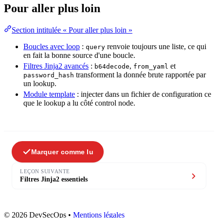
Pour aller plus loin
Section intitulée « Pour aller plus loin »
Boucles avec loop
:
renvoie toujours une liste, ce qui
query
en fait la bonne source d'une boucle.
Filtres Jinja2 avancés
:
,
et
b64decode
from_yaml
transforment la donnée brute rapportée par
password_hash
un lookup.
Module template
: injecter dans un fichier de
configuration
ce
que le lookup a lu côté control node.
Marquer comme lu
LEÇON SUIVANTE
Filtres Jinja2 essentiels
© 2026 DevSecOps
•
Mentions légales