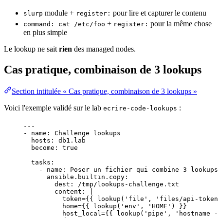
module +
pour lire et capturer le contenu
slurp
register:
+
pour la même chose
command: cat /etc/foo
register:
en plus simple
Le lookup ne sait
rien
des managed nodes.
Cas pratique, combinaison de 3 lookups
Section intitulée « Cas pratique, combinaison de 3 lookups »
Voici l'exemple validé sur le lab
:
ecrire-code-lookups
---
- 
name
: 
Challenge lookups
hosts
: 
db1.lab
become
: 
true
tasks
:
- 
name
: 
Poser un fichier qui combine 3 lookups
ansible.builtin.copy
:
dest
: 
/tmp/lookups-challenge.txt
content
: 
|
token={{ lookup('file', 'files/api-token
home={{ lookup('env', 'HOME') }}
host_local={{ lookup('pipe', 'hostname -