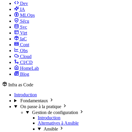
Dev
IA
MLOps
Sécu
Svc
Virt
IaC
Cont
Obs
Cloud
CI/CD
HomeLab
Blog
Infra as Code
Introduction
Fondamentaux
On passe à la pratique
Gestion de configuration
Introduction
Alternatives à Ansible
Ansible