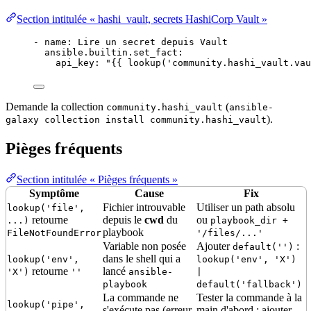
Section intitulée « hashi_vault, secrets HashiCorp Vault »
- 
name
: 
Lire un secret depuis Vault
ansible.builtin.set_fact
:
api_key
: 
"
{{ lookup('community.hashi_vault.vau
Demande la
collection
(
community.hashi_vault
ansible-
).
galaxy collection install community.hashi_vault
Pièges fréquents
Section intitulée « Pièges fréquents »
Symptôme
Cause
Fix
Fichier introuvable
Utiliser un path absolu
lookup('file',
retourne
depuis le
cwd
du
ou
...)
playbook_dir +
playbook
FileNotFoundError
'/files/...'
Variable non posée
Ajouter
:
default('')
dans le shell qui a
lookup('env',
lookup('env', 'X')
retourne
lancé
'X')
''
ansible-
|
playbook
default('fallback')
La commande ne
Tester la commande à la
lookup('pipe',
s'exécute pas (erreur
main d'abord ; ajouter