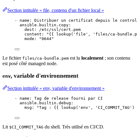
Section intitulée « file, contenu d'un fichier local »
- 
name
: 
Distribuer un certificat depuis le control
ansible.builtin.copy
:
dest
: 
/etc/ssl/cert.pem
content
: 
"
{{ lookup('file', 'files/ca-bundle.p
mode
: 
"
0644
"
Le fichier
est lu
localement
; son contenu
files/ca-bundle.pem
est posé côté managed node.
, variable d'environnement
env
Section intitulée « env, variable d'environnement »
- 
name
: 
Tag de release fourni par CI
ansible.builtin.debug
:
msg
: 
"
Tag : {{ lookup('env', 'CI_COMMIT_TAG') 
Lit
du shell. Très utilisé en CI/CD.
$CI_COMMIT_TAG