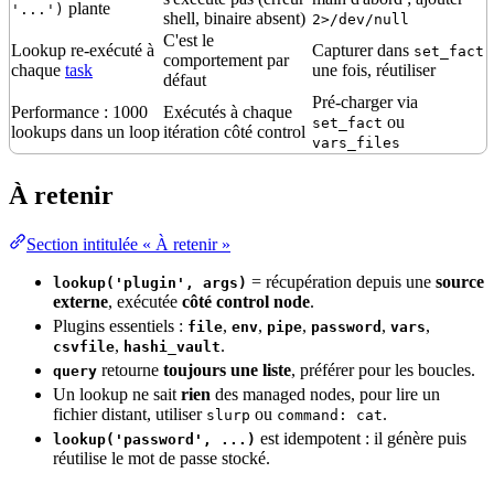
plante
'...')
shell,
binaire
absent)
2>/dev/null
C'est le
Lookup re-exécuté à
Capturer dans
set_fact
comportement par
chaque
task
une fois, réutiliser
défaut
Pré-charger via
Performance
: 1000
Exécutés à chaque
ou
set_fact
lookups dans un loop
itération côté control
vars_files
À retenir
Section intitulée « À retenir »
=
récupération
depuis une
source
lookup('plugin', args)
externe
, exécutée
côté control node
.
Plugins essentiels :
,
,
,
,
,
file
env
pipe
password
vars
,
.
csvfile
hashi_vault
retourne
toujours une liste
, préférer pour les boucles.
query
Un lookup ne sait
rien
des managed nodes, pour lire un
fichier distant, utiliser
ou
.
slurp
command: cat
est idempotent : il génère puis
lookup('password', ...)
réutilise le mot de passe stocké.