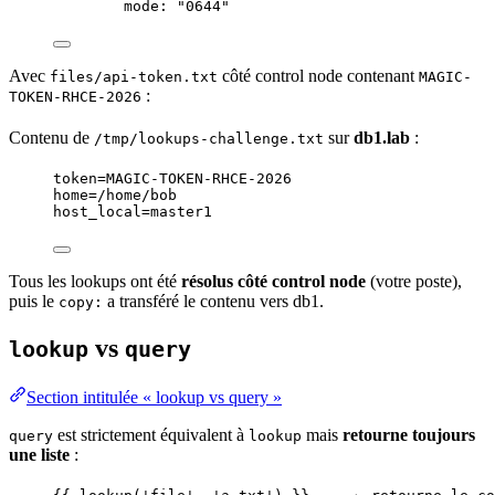
mode
: 
"
0644
"
Avec
côté control node contenant
files/api-token.txt
MAGIC-
:
TOKEN-RHCE-2026
Contenu de
sur
db1.lab
:
/tmp/lookups-challenge.txt
token=MAGIC-TOKEN-RHCE-2026
home=/home/bob
host_local=master1
Tous les lookups ont été
résolus côté control node
(votre poste),
puis le
a transféré le contenu vers db1.
copy:
vs
lookup
query
Section intitulée « lookup vs query »
est strictement équivalent à
mais
retourne toujours
query
lookup
une liste
: