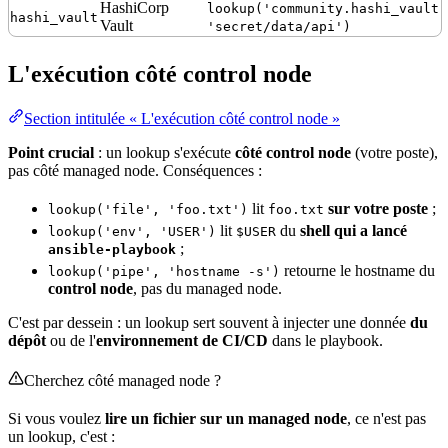
HashiCorp
lookup('community.hashi_vault.
hashi_vault
Vault
'secret/data/api')
L'exécution côté control node
Section intitulée « L'exécution côté control node »
Point crucial
: un lookup s'exécute
côté control node
(votre poste),
pas côté managed node. Conséquences :
lit
sur votre poste
;
lookup('file', 'foo.txt')
foo.txt
lit
du
shell qui a lancé
lookup('env', 'USER')
$USER
;
ansible-playbook
retourne le
hostname
du
lookup('pipe', 'hostname -s')
control node
, pas du managed node.
C'est par dessein : un lookup sert souvent à injecter une donnée
du
dépôt
ou de l'
environnement de CI/CD
dans le
playbook
.
Cherchez côté managed node ?
Si vous voulez
lire un fichier sur un managed node
, ce n'est pas
un lookup, c'est :