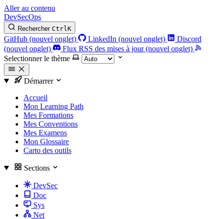
Aller au contenu
DevSecOps
Rechercher
Ctrl
K
GitHub (nouvel onglet)
LinkedIn (nouvel onglet)
Discord
(nouvel onglet)
Flux RSS des mises à jour (nouvel onglet)
Selectionner le thème
Démarrer
Accueil
Mon Learning Path
Mes Formations
Mes Conventions
Mes Examens
Mon Glossaire
Carto des outils
Sections
DevSec
Doc
Sys
Net