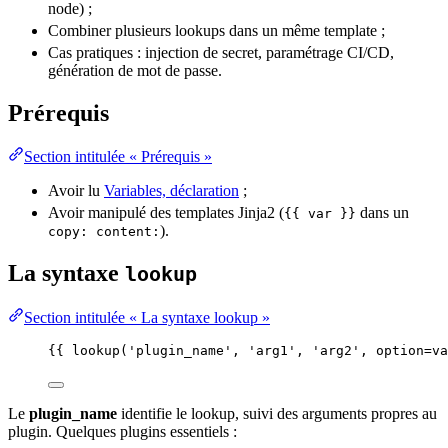
node) ;
Combiner plusieurs lookups dans un même template ;
Cas pratiques : injection de secret, paramétrage
CI/CD
,
génération de mot de passe.
Prérequis
Section intitulée « Prérequis »
Avoir lu
Variables, déclaration
;
Avoir manipulé des templates Jinja2 (
dans un
{{ var }}
).
copy: content:
La syntaxe
lookup
Section intitulée « La syntaxe lookup »
{{ lookup(
'
plugin_name
'
, 
'
arg1
'
, 
'
arg2
'
, option
=
va
Le
plugin_name
identifie le lookup,
suivi
des arguments propres au
plugin. Quelques plugins essentiels :