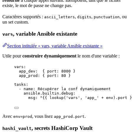
retourne
à chaque appel suivant. Idempotent, tant que le fichier
existe, le mot de passe ne change pas.
Caractères supportés :
,
,
, ou
ascii_letters
digits
punctuation
un set custom.
, variable Ansible existante
vars
Section intitulée « vars, variable Ansible existante »
Utile pour
construire dynamiquement
le nom d'une variable :
vars
:
app_dev
:  { 
port
: 
8000
 }
app_prod
: { 
port
: 
80
 }
tasks
:
- 
name
: 
Récupérer la conf dynamiquement
ansible.builtin.debug
:
msg
: 
"
{{ lookup('vars', 'app_' + env).port }
Avec
, vous lisez
.
env=prod
app_prod.port
, secrets HashiCorp Vault
hashi_vault