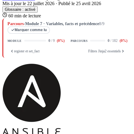
Mis à jour le 22 juillet 2026
·
Publié le 25 avril 2026
Glossaire :
activé
60 min de lecture
Parcours
›
Module 7 · Variables, facts et précédence
8/9
Marquer comme lu
0
/ 9
(
0
%)
0
/ 182
(
0
%)
MODULE
PARCOURS
register et set_fact
Filtres Jinja2 essentiels