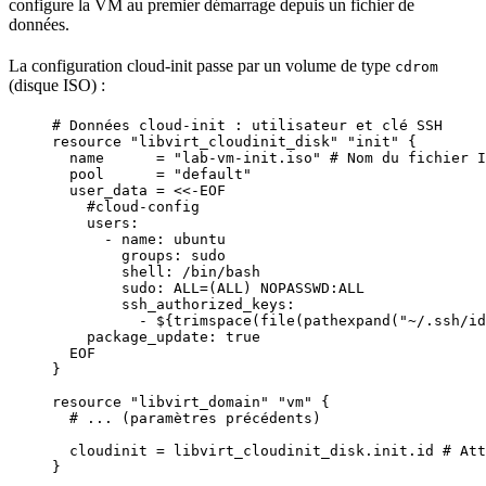
configure la VM au premier démarrage depuis un fichier de
données.
La
configuration
cloud-init passe par un volume de type
cdrom
(disque ISO) :
# Données cloud-init : utilisateur et clé SSH
resource 
"libvirt_cloudinit_disk"
"init"
 {
name      
=
"
lab-vm-init.iso
"
# Nom du fichier I
pool      
=
"
default
"
user_data 
=
<<-
EOF
#cloud-config
users:
- name: ubuntu
groups: sudo
shell: /bin/bash
sudo: ALL=(ALL) NOPASSWD:ALL
ssh_authorized_keys:
- 
${
trimspace
(
file
(
pathexpand
(
"
~/.ssh/id
package_update: true
EOF
}
resource 
"libvirt_domain"
"vm"
 {
# ... (paramètres précédents)
cloudinit 
=
libvirt_cloudinit_disk
.
init
.
id
# Att
}