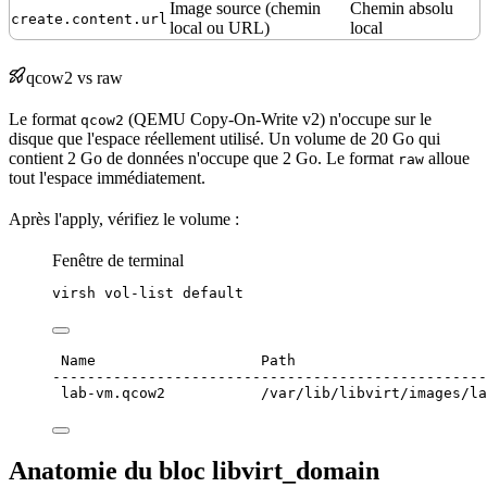
Image source (chemin
Chemin absolu
create.content.url
local ou
URL
)
local
qcow2 vs raw
Le format
(QEMU Copy-On-Write v2) n'occupe sur le
qcow2
disque que l'espace réellement utilisé. Un volume de 20 Go qui
contient 2 Go de données n'occupe que 2 Go. Le format
alloue
raw
tout l'espace immédiatement.
Après l'apply, vérifiez le volume :
Fenêtre de terminal
virsh
vol-list
default
Name                   Path
--------------------------------------------------
lab-vm.qcow2           /var/lib/libvirt/images/la
Anatomie du bloc libvirt_domain