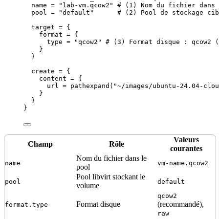
name 
=
"
lab-vm.qcow2
"
# (1) Nom du fichier dans 
pool 
=
"
default
"
# (2) Pool de stockage cib
target 
=
{
format
=
 {
type
=
"
qcow2
"
# (3) Format disque : qcow2 
}
}
create 
=
{
content
=
 {
url
=
pathexpand
(
"
~/images/ubuntu-24.04-clou
}
}
}
Valeurs
Champ
Rôle
courantes
Nom du fichier dans le
name
vm-name.qcow2
pool
Pool libvirt stockant le
pool
default
volume
qcow2
Format disque
(recommandé),
format.type
raw