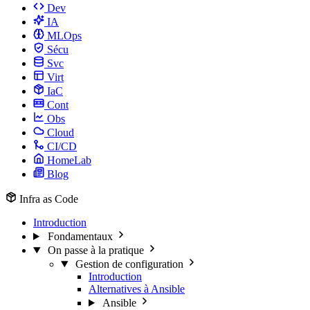
Dev
IA
MLOps
Sécu
Svc
Virt
IaC
Cont
Obs
Cloud
CI/CD
HomeLab
Blog
Infra as Code
Introduction
Fondamentaux
On passe à la pratique
Gestion de configuration
Introduction
Alternatives à Ansible
Ansible