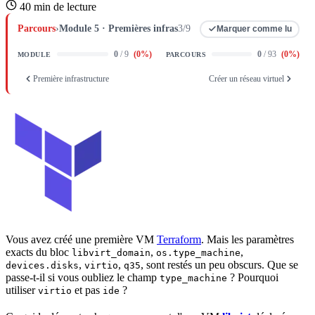
40 min de lecture
Parcours
›
Module 5 · Premières infras
3/9
Marquer comme lu
0
/ 9
(
0
%)
0
/ 93
(
0
%)
MODULE
PARCOURS
Première infrastructure
Créer un réseau virtuel
Vous avez créé une première
VM
Terraform
. Mais les
paramètres
exacts du bloc
,
,
libvirt_domain
os.type_machine
,
,
, sont restés un peu obscurs. Que se
devices.disks
virtio
q35
passe-t-il si vous oubliez le champ
? Pourquoi
type_machine
utiliser
et pas
?
virtio
ide