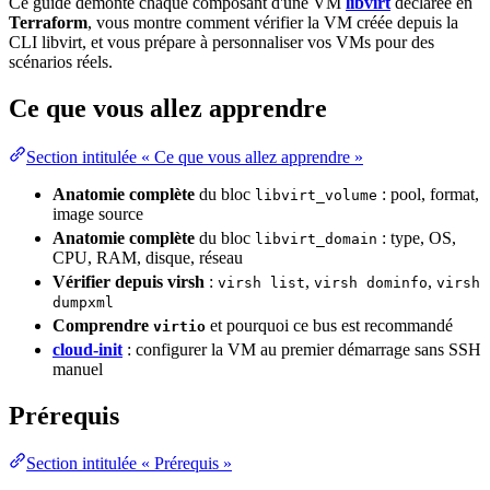
Ce guide démonte chaque composant d'une VM
libvirt
déclarée en
Terraform
, vous montre comment vérifier la VM créée depuis la
CLI libvirt, et vous prépare à personnaliser vos VMs pour des
scénarios réels.
Ce que vous allez apprendre
Section intitulée « Ce que vous allez apprendre »
Anatomie complète
du bloc
: pool, format,
libvirt_volume
image
source
Anatomie complète
du bloc
: type, OS,
libvirt_domain
CPU
, RAM, disque,
réseau
Vérifier depuis virsh
:
,
,
virsh list
virsh dominfo
virsh
dumpxml
Comprendre
et pourquoi ce bus est recommandé
virtio
cloud-init
: configurer la VM au premier démarrage sans
SSH
manuel
Prérequis
Section intitulée « Prérequis »