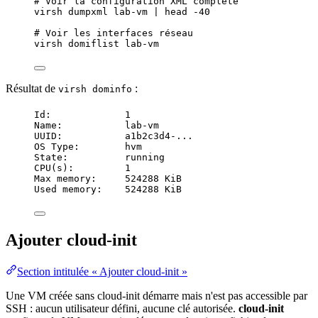
# Voir la configuration XML complète
virsh
dumpxml
lab-vm
|
head
-40
# Voir les interfaces réseau
virsh
domiflist
lab-vm
Résultat de
:
virsh dominfo
Id:             1
Name:           lab-vm
UUID:           a1b2c3d4-...
OS Type:        hvm
State:          running
CPU(s):         1
Max memory:     524288 KiB
Used memory:    524288 KiB
Ajouter cloud-init
Section intitulée « Ajouter cloud-init »
Une VM créée sans
cloud
-init démarre mais n'est pas accessible par
SSH : aucun
utilisateur
défini, aucune clé autorisée.
cloud-init