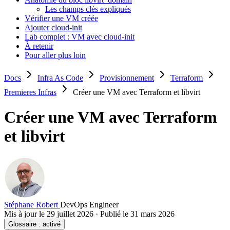
Les champs clés expliqués
Vérifier une VM créée
Ajouter cloud-init
Lab complet : VM avec cloud-init
À retenir
Pour aller plus loin
Docs
Infra As Code
Provisionnement
Terraform
Premieres Infras
Créer une VM avec Terraform et libvirt
Créer une VM avec Terraform
et libvirt
Stéphane Robert
DevOps Engineer
Mis à jour le 29 juillet 2026
·
Publié le 31 mars 2026
Glossaire :
activé