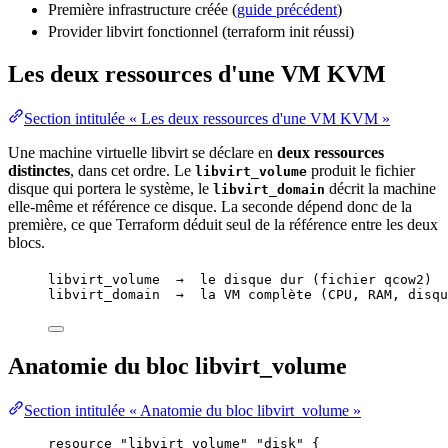
Première
infrastructure
créée (
guide précédent
)
Provider libvirt fonctionnel (terraform init réussi)
Les deux ressources d'une VM KVM
Section intitulée « Les deux ressources d'une VM KVM »
Une
machine virtuelle
libvirt se déclare en
deux
ressources
distinctes
, dans cet ordre. Le
produit le fichier
libvirt_volume
disque qui portera le système, le
décrit la machine
libvirt_domain
elle-même et
référence
ce disque. La seconde dépend donc de la
première, ce que Terraform déduit seul de la référence entre les deux
blocs.
libvirt_volume  →  le disque dur (fichier qcow2)
libvirt_domain  →  la VM complète (CPU, RAM, disqu
Anatomie du bloc libvirt_volume
Section intitulée « Anatomie du bloc libvirt_volume »
resource 
"libvirt_volume"
"disk"
 {