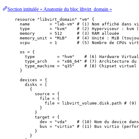
Section intitulée « Anatomie du bloc libvirt_domain »
resource 
"libvirt_domain"
"vm"
 {
name        
=
"
lab-vm
"
# (1) Nom affiché dans vi
type        
=
"
kvm
"
# (2) Hyperviseur : kvm (
memory      
=
512
# (3) RAM allouée
memory_unit 
=
"
MiB
"
# (4) Unité : MiB (toujou
vcpu        
=
1
# (5) Nombre de CPUs virt
os 
=
{
type
=
"
hvm
"
# (6) Hardware Virtual
type_arch
=
"
x86_64
"
# (7) Architecture du 
type_machine
=
"
q35
"
# (8) Chipset virtuel 
}
devices 
=
{
disks
=
 [
{
source
=
 {
file
=
 {
file
=
 libvirt_volume.disk.path 
# (9) 
}
}
target
=
 {
dev
=
"
vda
"
# (10) Nom du device dans
bus
=
"
virtio
"
# (11) Bus virtio (perfor
}
}