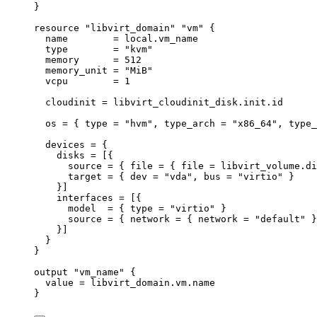
}
resource 
"libvirt_domain"
"vm"
 {
name        
=
local
.
vm_name
type        
=
"
kvm
"
memory      
=
512
memory_unit 
=
"
MiB
"
vcpu        
=
1
cloudinit 
=
libvirt_cloudinit_disk
.
init
.
id
os 
=
{ 
type
=
"
hvm
"
, 
type_arch
=
"
x86_64
"
, 
type_
devices 
=
{
disks
=
 [{
source
=
 { 
file
=
 { 
file
=
 libvirt_volume.di
target
=
 { 
dev
=
"
vda
"
, 
bus
=
"
virtio
"
 }
}]
interfaces
=
 [{
model
=
 { 
type
=
"
virtio
"
 }
source
=
 { 
network
=
 { 
network
=
"
default
"
 }
}]
}
}
output 
"vm_name"
 {
value 
=
libvirt_domain
.
vm
.
name
}