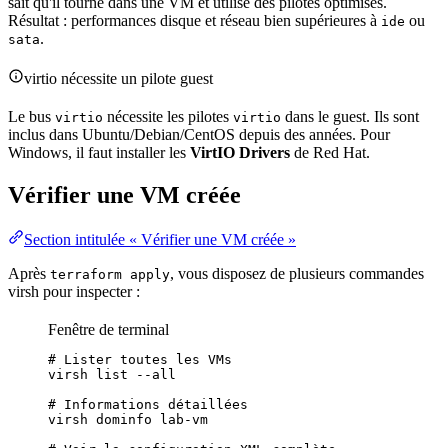
sait qu'il tourne dans une VM et utilise des pilotes optimisés.
Résultat : performances disque et réseau bien supérieures à
ou
ide
.
sata
virtio nécessite un pilote guest
Le bus
nécessite les pilotes
dans le guest. Ils sont
virtio
virtio
inclus dans Ubuntu/Debian/CentOS depuis des années. Pour
Windows, il faut installer les
VirtIO Drivers
de Red Hat.
Vérifier une VM créée
Section intitulée « Vérifier une VM créée »
Après
, vous disposez de plusieurs commandes
terraform apply
virsh pour inspecter :
Fenêtre de terminal
# Lister toutes les VMs
virsh
list
--all
# Informations détaillées
virsh
dominfo
lab-vm