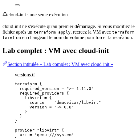
cloud-init : une seule
exécution
cloud-init ne s'exécute qu'au premier démarrage. Si vous modifiez le
fichier après un
, recreez la VM avec
terraform apply
terraform
ou en changeant le nom du volume pour forcer la recréation.
taint
Lab complet : VM avec cloud-init
Section intitulée « Lab complet : VM avec cloud-init »
versions.tf
terraform {
required_version 
=
"
>= 1.11.0
"
required_providers {
libvirt 
=
{
source
=
"
dmacvicar/libvirt
"
version
=
"
~> 0.8
"
}
}
}
provider 
"libvirt"
 {
uri 
=
"
qemu:///system
"