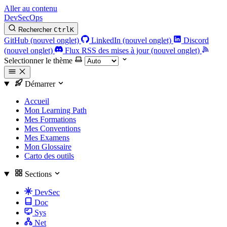
Aller au contenu
DevSecOps
Rechercher
Ctrl
K
GitHub (nouvel onglet)
LinkedIn (nouvel onglet)
Discord
(nouvel onglet)
Flux RSS des mises à jour (nouvel onglet)
Selectionner le thème
Démarrer
Accueil
Mon Learning Path
Mes Formations
Mes Conventions
Mes Examens
Mon Glossaire
Carto des outils
Sections
DevSec
Doc
Sys
Net