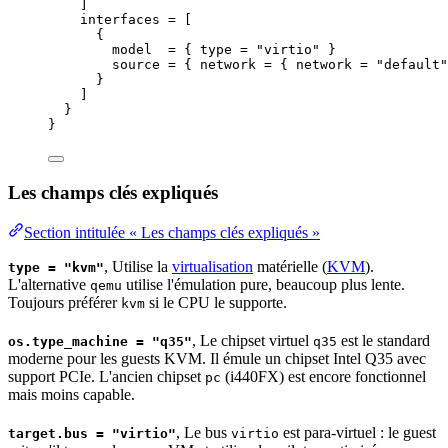
]
interfaces
=
 [
{
model
=
 { 
type
=
"
virtio
"
 }              
source
=
 { 
network
=
 { 
network
=
"
default
"
}
]
}
}
Les champs clés expliqués
Section intitulée « Les champs clés expliqués »
, Utilise la
virtualisation
matérielle (
KVM
).
type = "kvm"
L'alternative
utilise l'émulation pure, beaucoup plus lente.
qemu
Toujours préférer
si le CPU le supporte.
kvm
, Le chipset virtuel
est le standard
os.type_machine = "q35"
q35
moderne pour les guests KVM. Il émule un chipset Intel Q35 avec
support
PCIe. L'ancien chipset
(i440FX) est encore fonctionnel
pc
mais moins capable.
, Le bus
est para-virtuel : le guest
target.bus = "virtio"
virtio