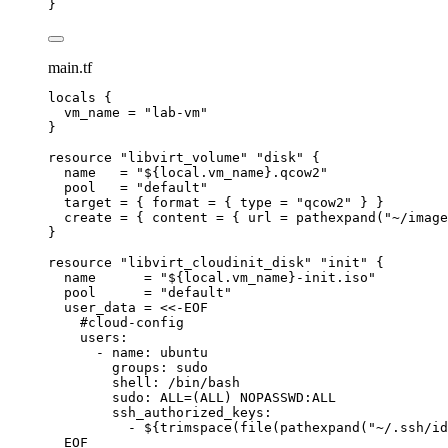
}
main.tf
locals {
vm_name 
=
"
lab-vm
"
}
resource 
"libvirt_volume"
"disk"
 {
name   
=
"
${
local
.
vm_name
}
.qcow2
"
pool   
=
"
default
"
target 
=
{ 
format
=
 { 
type
=
"
qcow2
"
 } }
create 
=
{ 
content
=
 { 
url
=
pathexpand
(
"
~/image
}
resource 
"libvirt_cloudinit_disk"
"init"
 {
name      
=
"
${
local
.
vm_name
}
-init.iso
"
pool      
=
"
default
"
user_data 
=
<<-
EOF
#cloud-config
users:
- name: ubuntu
groups: sudo
shell: /bin/bash
sudo: ALL=(ALL) NOPASSWD:ALL
ssh_authorized_keys:
- 
${
trimspace
(
file
(
pathexpand
(
"
~/.ssh/id
EOF