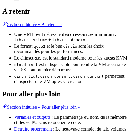
À retenir
Section intitulée « À retenir »
Une VM libvirt nécessite
deux ressources minimum
:
+
.
libvirt_volume
libvirt_domain
Le format
et le bus
sont les choix
qcow2
virtio
recommandés pour les performances.
Le chipset
est le standard moderne pour les guests KVM.
q35
est indispensable pour rendre la VM accessible
cloud-init
via SSH au premier démarrage.
,
,
permettent
virsh list
virsh dominfo
virsh dumpxml
d'inspecter une VM après sa création.
Pour aller plus loin
Section intitulée « Pour aller plus loin »
Variables et outputs
: Le paramétrage du nom, de la
mémoire
et des vCPU sans retoucher le
code
.
Détruire proprement
: Le nettoyage complet du lab, volumes