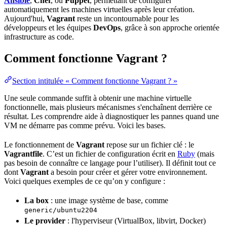
Ansible
,
Chef
, ou
Puppet
, permettant de configurer
automatiquement les machines virtuelles après leur création.
Aujourd'hui,
Vagrant
reste un incontournable pour les
développeurs et les équipes
DevOps
, grâce à son approche orientée
infrastructure as code
.
Comment fonctionne Vagrant ?
Section intitulée « Comment fonctionne Vagrant ? »
Une seule commande suffit à obtenir une machine virtuelle
fonctionnelle, mais plusieurs mécanismes s'enchaînent derrière ce
résultat. Les comprendre aide à diagnostiquer les pannes quand une
VM ne démarre pas comme prévu. Voici les bases.
Le fonctionnement de
Vagrant
repose sur un fichier clé : le
Vagrantfile
. C’est un fichier de configuration écrit en
Ruby
(mais
pas besoin de connaître ce langage pour l’utiliser). Il définit tout ce
dont
Vagrant
a besoin pour créer et gérer votre environnement.
Voici quelques exemples de ce qu’on y configure :
La box
: une
image
système de base, comme
generic/ubuntu2204
Le provider
: l'hyperviseur (VirtualBox, libvirt, Docker)