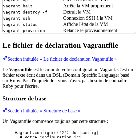
Arrête la VM proprement
vagrant halt
Détruit la VM
vagrant destroy -f
Connexion SSH à la VM
vagrant ssh
Affiche l'
état
de la VM
vagrant status
Relance le provisionnement
vagrant provision
Le fichier de déclaration Vagrantfile
Section intitulée « Le fichier de déclaration Vagrantfile »
Le
Vagrantfile
est le cœur de votre configuration Vagrant. C'est un
fichier texte écrit dans un DSL (
Domain
Specific Language) basé
sur Ruby. Pas d'inquiétude : vous n'avez pas besoin de connaître
Ruby pour l'écrire.
Structure de base
Section intitulée « Structure de base »
Un Vagrantfile commence toujours par cette structure :
Vagrant
.
configure
(
"
2
"
) 
do
 |
config
|
# Votre configuration ici