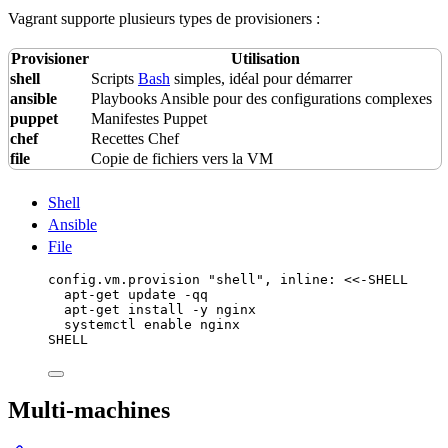
Vagrant supporte plusieurs types de provisioners :
Provisioner
Utilisation
shell
Scripts
Bash
simples, idéal pour démarrer
ansible
Playbooks Ansible pour des configurations complexes
puppet
Manifestes Puppet
chef
Recettes Chef
file
Copie de fichiers vers la VM
Shell
Ansible
File
config.
vm
.
provision
"
shell
"
, 
inline
:
<<-SHELL
apt-get
update
-qq
apt-get
install
-y
nginx
systemctl
enable
nginx
SHELL
Multi-machines