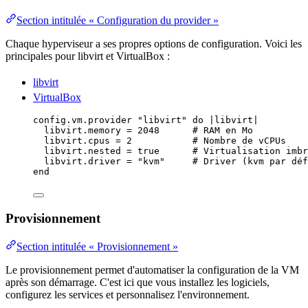
Section intitulée « Configuration du provider »
Chaque hyperviseur a ses propres options de configuration. Voici les
principales pour libvirt et VirtualBox :
libvirt
VirtualBox
config.
vm
.
provider
"
libvirt
"
do
 |
libvirt
|
libvirt.
memory
=
2048
# RAM en Mo
libvirt.
cpus
=
2
# Nombre de vCPUs
libvirt.
nested
=
true
# Virtualisation imbr
libvirt.
driver
=
"
kvm
"
# Driver (kvm par déf
end
Provisionnement
Section intitulée « Provisionnement »
Le provisionnement permet d'automatiser la configuration de la VM
après son démarrage. C'est ici que vous installez les logiciels,
configurez les services et personnalisez l'environnement.