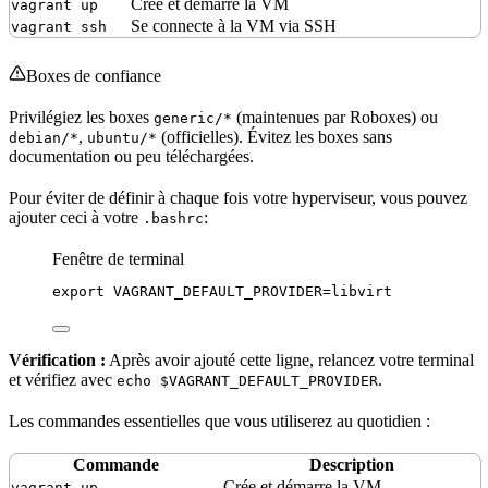
Crée et démarre la VM
vagrant up
Se connecte à la VM via SSH
vagrant ssh
Boxes de confiance
Privilégiez les boxes
(maintenues par Roboxes) ou
generic/*
,
(officielles). Évitez les boxes sans
debian/*
ubuntu/*
documentation ou peu téléchargées.
Pour éviter de définir à chaque fois votre hyperviseur, vous pouvez
ajouter ceci à votre
:
.bashrc
Fenêtre de terminal
export
VAGRANT_DEFAULT_PROVIDER
=
libvirt
Vérification :
Après avoir ajouté cette ligne, relancez votre terminal
et vérifiez avec
.
echo $VAGRANT_DEFAULT_PROVIDER
Les commandes essentielles que vous utiliserez au quotidien :
Commande
Description
Crée et démarre la VM
vagrant up