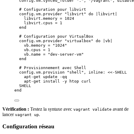
config.
vm
.
synced_folder
"
.
"
, 
"
/vagrant
"
, 
disable
# Configuration pour libvirt
config.
vm
.
provider
"
libvirt
"
do
 |
libvirt
|
libvirt.
memory
=
1024
libvirt.
cpus
=
1
end
# Configuration pour VirtualBox
config.
vm
.
provider
"
virtualbox
"
do
 |
vb
|
vb.
memory
=
"
1024
"
vb.
cpus
=
1
vb.
name
=
"
dev-server-vm
"
end
# Provisionnement avec Shell
config.
vm
.
provision
"
shell
"
, 
inline
:
<<-SHELL
apt-get
update
-qq
apt-get
install
-y
htop
curl
SHELL
end
Vérification :
Testez la syntaxe avec
avant de
vagrant validate
lancer
.
vagrant up
Configuration réseau