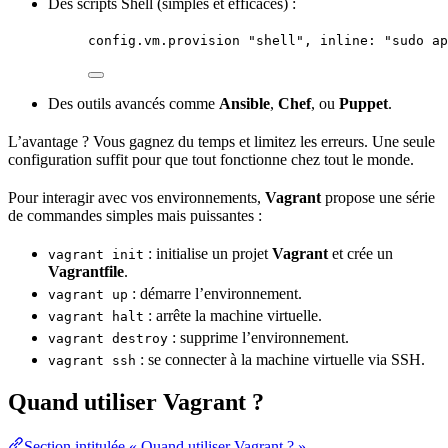
Des scripts Shell (simples et efficaces) :
config.
vm
.
provision
"
shell
"
, 
inline
:
"
sudo ap
Des outils avancés comme
Ansible
,
Chef
, ou
Puppet
.
L’avantage ? Vous gagnez du temps et limitez les erreurs. Une seule
configuration suffit pour que tout fonctionne chez tout le monde.
Pour interagir avec vos environnements,
Vagrant
propose une série
de commandes simples mais puissantes :
: initialise un projet
Vagrant
et crée un
vagrant init
Vagrantfile
.
: démarre l’environnement.
vagrant up
: arrête la machine virtuelle.
vagrant halt
: supprime l’environnement.
vagrant destroy
: se connecter à la machine virtuelle via
SSH
.
vagrant ssh
Quand utiliser Vagrant ?
Section intitulée « Quand utiliser Vagrant ? »