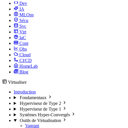
Dev
IA
MLOps
Sécu
Svc
Virt
IaC
Cont
Obs
Cloud
CI/CD
HomeLab
Blog
Virtualiser
Introduction
Fondamentaux
Hyperviseur de Type 2
Hyperviseur de Type 1
Systèmes Hyper-Convergés
Outils de Virtualisation
Vagrant