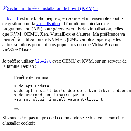
Section intitulée « Installation de libvirt (KVM) »
est une
bibliothèque
open-source et un ensemble d'outils
Libvirt
de gestion pour la
virtualisation
. Il fournit une interface de
programmation
(
API
) pour gérer des outils de
virtualisation
, telles
que KVM, QEMU, Xen, VirtualBox et d'autres. Ma préférence va
bien sûr à l'utilisation de KVM et QEMU car plus rapide que les
autres solutions pourtant plus populaires comme VirtualBox ou
vmWare Player.
Je préfère utiliser
avec QEMU et KVM, sur un serveur de
libvirt
la famille Debian :
Fenêtre de terminal
sudo
apt
update
sudo
apt
install
build-dep
qemu-kvm
libvirt-daemon
sudo
usermod
-aG
libvirt
$USER
vagrant
plugin
install
vagrant-libvirt
Si vous n'êtes pas un pro de la commande
je vous conseille
virsh
d'installer cockpit.