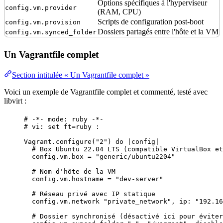
Options spécifiques à l'hyperviseur
config.vm.provider
(RAM,
CPU
)
Scripts de configuration post-boot
config.vm.provision
Dossiers partagés entre l'hôte et la VM
config.vm.synced_folder
Un Vagrantfile complet
Section intitulée « Un Vagrantfile complet »
Voici un exemple de Vagrantfile complet et commenté, testé avec
libvirt :
# -*- mode: ruby -*-
# vi: set ft=ruby :
Vagrant
.
configure
(
"
2
"
) 
do
 |
config
|
# Box Ubuntu 22.04 LTS (compatible VirtualBox et
config.
vm
.
box
=
"
generic/ubuntu2204
"
# Nom d'hôte de la VM
config.
vm
.
hostname
=
"
dev-server
"
# Réseau privé avec IP statique
config.
vm
.
network
"
private_network
"
, 
ip
:
"
192.16
# Dossier synchronisé (désactivé ici pour éviter