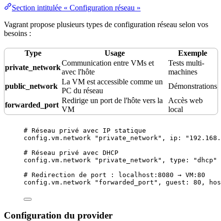
Section intitulée « Configuration réseau »
Vagrant propose plusieurs types de configuration réseau selon vos
besoins :
Type
Usage
Exemple
Communication
entre VMs et
Tests multi-
private_
network
avec l'hôte
machines
La VM est accessible comme un
public_network
Démonstrations
PC du réseau
Redirige un port de l'hôte vers la
Accès
web
forwarded_
port
VM
local
# Réseau privé avec IP statique
config.
vm
.
network
"
private_network
"
, 
ip
:
"
192.168.
# Réseau privé avec DHCP
config.
vm
.
network
"
private_network
"
, 
type
:
"
dhcp
"
# Redirection de port : localhost:8080 → VM:80
config.
vm
.
network
"
forwarded_port
"
, 
guest
:
80
, 
hos
Configuration du provider