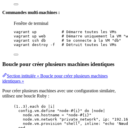
Commandes multi-machines :
Fenêtre de terminal
vagrant
up
# Démarre toutes les VMs
vagrant
up
web
# Démarre uniquement la VM "w
vagrant
ssh
db
# Se connecte à la VM "db"
vagrant
destroy
-f
# Détruit toutes les VMs
Boucle pour créer plusieurs machines identiques
Section intitulée « Boucle pour créer plusieurs machines
identiques »
Pour créer plusieurs machines avec une configuration similaire,
utilisez une boucle Ruby :
(
1
..
3
).
each
do
 |
i
|
config.
vm
.
define
"
node-
#{
i
}
"
do
 |
node
|
node.
vm
.
hostname
=
"
node-
#{
i
}
"
node.
vm
.
network
"
private_network
"
, 
ip
:
"
192.16
node.
vm
.
provision
"
shell
"
, 
inline
:
"
echo 'Nœud
end