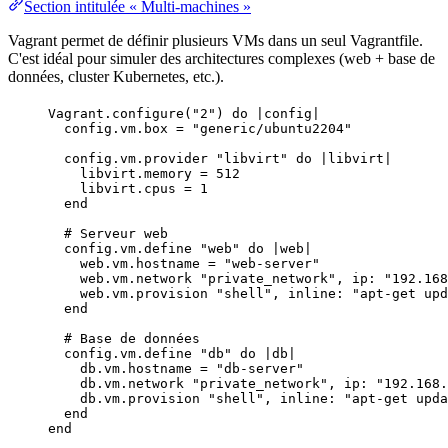
Section intitulée « Multi-machines »
Vagrant permet de définir plusieurs VMs dans un seul Vagrantfile.
C'est idéal pour simuler des architectures complexes (web +
base de
données
,
cluster
Kubernetes
, etc.).
Vagrant
.
configure
(
"
2
"
) 
do
 |
config
|
config.
vm
.
box
=
"
generic/ubuntu2204
"
config.
vm
.
provider
"
libvirt
"
do
 |
libvirt
|
libvirt.
memory
=
512
libvirt.
cpus
=
1
end
# Serveur web
config.
vm
.
define
"
web
"
do
 |
web
|
web.
vm
.
hostname
=
"
web-server
"
web.
vm
.
network
"
private_network
"
, 
ip
:
"
192.168
web.
vm
.
provision
"
shell
"
, 
inline
:
"
apt-get upd
end
# Base de données
config.
vm
.
define
"
db
"
do
 |
db
|
db.
vm
.
hostname
=
"
db-server
"
db.
vm
.
network
"
private_network
"
, 
ip
:
"
192.168.
db.
vm
.
provision
"
shell
"
, 
inline
:
"
apt-get upd
end
end