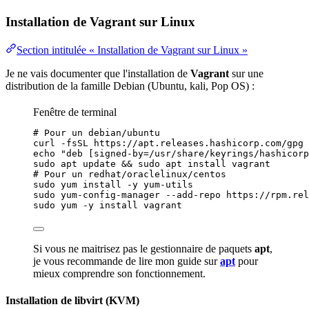
Installation de Vagrant sur Linux
Section intitulée « Installation de Vagrant sur Linux »
Je ne vais documenter que l'installation de
Vagrant
sur une
distribution
de la famille Debian (Ubuntu, kali, Pop OS) :
Fenêtre de terminal
# Pour un debian/ubuntu
curl
-fsSL
https://apt.releases.hashicorp.com/gpg
echo
"
deb [signed-by=/usr/share/keyrings/hashicorp
sudo
apt
update
 && 
sudo
apt
install
vagrant
# Pour un redhat/oraclelinux/centos
sudo
yum
install
-y
yum-utils
sudo
yum-config-manager
--add-repo
https://rpm.rel
sudo
yum
-y
install
vagrant
Si vous ne maitrisez pas le
gestionnaire de paquets
apt
,
je vous recommande de lire mon guide sur
apt
pour
mieux comprendre son fonctionnement.
Installation de libvirt (KVM)