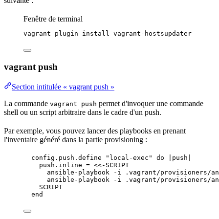
suivante :
Fenêtre de terminal
vagrant
plugin
install
vagrant-hostsupdater
vagrant push
Section intitulée « vagrant push »
La commande
permet d'invoquer une commande
vagrant push
shell ou un script arbitraire dans le cadre d'un push.
Par exemple, vous pouvez lancer des playbooks en prenant
l'
inventaire
généré dans la partie
provisioning
:
config.
push
.
define
"
local-exec
"
do
 |
push
|
push.
inline
=
<<-SCRIPT
ansible-playbook -i .vagrant/provisioners/an
ansible-playbook -i .vagrant/provisioners/an
SCRIPT
end