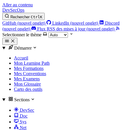
Aller au contenu
DevSecOps
Rechercher
Ctrl
K
GitHub (nouvel onglet)
LinkedIn (nouvel onglet)
Discord
(nouvel onglet)
Flux RSS des mises à jour (nouvel onglet)
Selectionner le thème
Démarrer
Accueil
Mon Learning Path
Mes Formations
Mes Conventions
Mes Examens
Mon Glossaire
Carto des outils
Sections
DevSec
Doc
Sys
Net