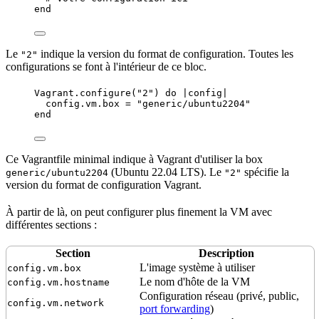
end
Le
indique la version du format de configuration. Toutes les
"2"
configurations se font à l'intérieur de ce bloc.
Vagrant
.
configure
(
"
2
"
) 
do
 |
config
|
config.
vm
.
box
=
"
generic/ubuntu2204
"
end
Ce Vagrantfile minimal indique à Vagrant d'utiliser la box
(Ubuntu 22.04
LTS
). Le
spécifie la
generic/ubuntu2204
"2"
version du format de configuration Vagrant.
À partir de là, on peut configurer plus finement la VM avec
différentes sections :
Section
Description
L'image système à utiliser
config.vm.box
Le
nom d'hôte
de la VM
config.vm.hostname
Configuration réseau (privé, public,
config.vm.network
port forwarding
)