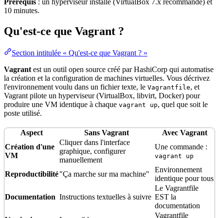
Prérequis
: un
hyperviseur
installé (VirtualBox 7.x recommandé) et
10 minutes.
Qu'est-ce que Vagrant ?
Section intitulée « Qu'est-ce que Vagrant ? »
Vagrant
est un outil
open source
créé par HashiCorp qui automatise
la création et la
configuration
de machines virtuelles. Vous décrivez
l'
environnement
voulu dans un fichier texte, le
, et
Vagrantfile
Vagrant pilote un hyperviseur (VirtualBox, libvirt,
Docker
) pour
produire une VM identique à chaque
, quel que soit le
vagrant up
poste utilisé.
Aspect
Sans Vagrant
Avec Vagrant
Cliquer dans l'interface
Création d'une
Une commande :
graphique, configurer
VM
vagrant up
manuellement
Environnement
Reproductibilité
"Ça marche sur ma machine"
identique pour tous
Le Vagrantfile
Documentation
Instructions textuelles à suivre
EST la
documentation
Vagrantfile