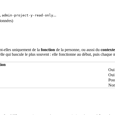
,
...
admin-project-y-read-only
 données)
ent-elles uniquement de la
fonction
de la personne, ou aussi du
contexte
elle qui bascule le plus souvent : elle fonctionne au début, puis chaque 
tion
Oui
Oui
Poss
No