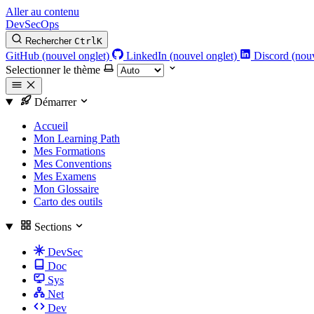
Aller au contenu
DevSecOps
Rechercher
Ctrl
K
GitHub (nouvel onglet)
LinkedIn (nouvel onglet)
Discord (nouv
Selectionner le thème
Démarrer
Accueil
Mon Learning Path
Mes Formations
Mes Conventions
Mes Examens
Mon Glossaire
Carto des outils
Sections
DevSec
Doc
Sys
Net
Dev