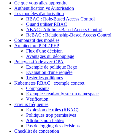
Ce que vous allez apprendre
Authentification vs Autorisation
Les modèles d'autorisation
RBAC : Role-Based Access Control
Quand utiliser RBAC
ABAC : Attribute-Based Access Control
ReBAC : Relationship-Based Access Control
Comparatif des modèles
Architecture PDP / PEP
Flux d'une décision
Avantages du découplage
Policy-as-Code avec OPA
Exemple de politique Rego
Évaluation d'une requête
Tester les politiques
Kubernetes RBAC : exemple concret
Composants
Exemple : read-only sur un namespace
Vérification
Erreurs fréquentes
Explosion de rôles (RBAC)
Politiques trop permissives
Attributs non fiables
Pas de logging des décisions
Checklist de conception