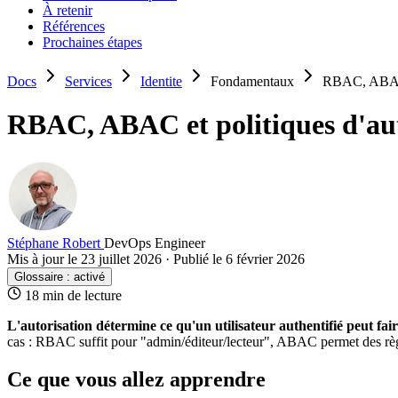
À retenir
Références
Prochaines étapes
Docs
Services
Identite
Fondamentaux
RBAC, ABAC e
RBAC, ABAC et politiques d'aut
Stéphane Robert
DevOps Engineer
Mis à jour le 23 juillet 2026
·
Publié le 6 février 2026
Glossaire :
activé
18 min de lecture
L'
autorisation
détermine ce qu'un
utilisateur
authentifié peut fair
cas : RBAC suffit pour "admin/éditeur/lecteur", ABAC permet des rè
Ce que vous allez apprendre