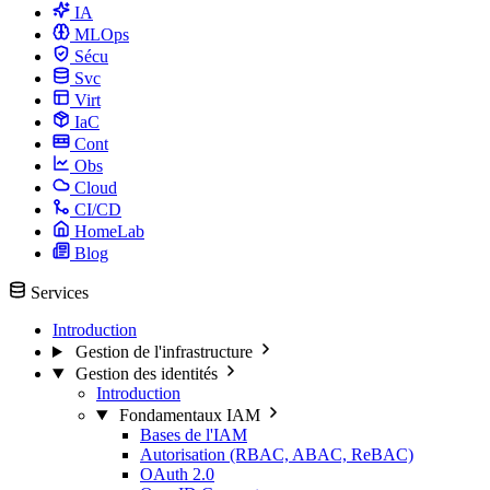
IA
MLOps
Sécu
Svc
Virt
IaC
Cont
Obs
Cloud
CI/CD
HomeLab
Blog
Services
Introduction
Gestion de l'infrastructure
Gestion des identités
Introduction
Fondamentaux IAM
Bases de l'IAM
Autorisation (RBAC, ABAC, ReBAC)
OAuth 2.0