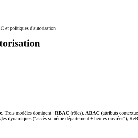
t politiques d'autorisation
orisation
e.
Trois modèles dominent :
RBAC
(rôles),
ABAC
(
attributs
contextue
gles dynamiques ("accès si même département + heures ouvrées"), ReB