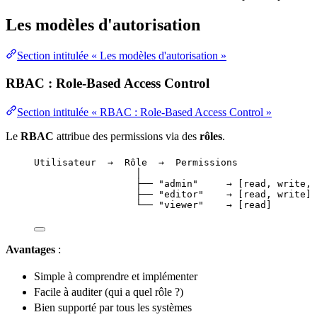
Les modèles d'autorisation
Section intitulée « Les modèles d'autorisation »
RBAC : Role-Based Access Control
Section intitulée « RBAC : Role-Based Access Control »
Le
RBAC
attribue des permissions via des
rôles
.
Utilisateur  →  Rôle  →  Permissions
│
├── "admin"     → [read, write, 
├── "editor"    → [read, write]
└── "viewer"    → [read]
Avantages
:
Simple à comprendre et implémenter
Facile à auditer (qui a quel rôle ?)
Bien supporté par tous les systèmes