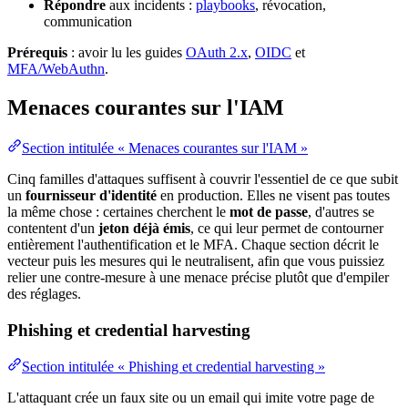
Répondre
aux incidents :
playbooks
, révocation,
communication
Prérequis
: avoir lu les guides
OAuth 2.x
,
OIDC
et
MFA/WebAuthn
.
Menaces courantes sur l'IAM
Section intitulée « Menaces courantes sur l'IAM »
Cinq familles d'attaques suffisent à couvrir l'essentiel de ce que subit
un
fournisseur d'identité
en production. Elles ne visent pas toutes
la même chose : certaines cherchent le
mot de passe
, d'autres se
contentent d'un
jeton
déjà émis
, ce qui leur permet de contourner
entièrement l'
authentification
et le
MFA
. Chaque section décrit le
vecteur puis les mesures qui le neutralisent, afin que vous puissiez
relier une contre-mesure à une menace précise plutôt que d'empiler
des réglages.
Phishing et credential harvesting
Section intitulée « Phishing et credential harvesting »
L'attaquant crée un faux site ou un email qui imite votre page de