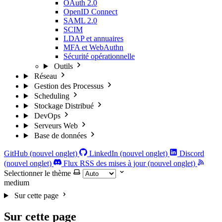
OAuth 2.0
OpenID Connect
SAML 2.0
SCIM
LDAP et annuaires
MFA et WebAuthn
Sécurité opérationnelle
Outils
Réseau
Gestion des Processus
Scheduling
Stockage Distribué
DevOps
Serveurs Web
Base de données
GitHub (nouvel onglet)
LinkedIn (nouvel onglet)
Discord
(nouvel onglet)
Flux RSS des mises à jour (nouvel onglet)
Selectionner le thème
medium
Sur cette page
Sur cette page