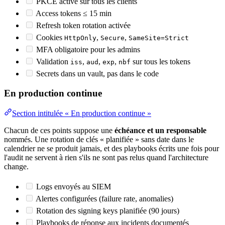
PKCE activé sur tous les clients
Access tokens ≤ 15 min
Refresh token rotation activée
Cookies
,
,
HttpOnly
Secure
SameSite=Strict
MFA obligatoire pour les admins
Validation
,
,
,
sur tous les tokens
iss
aud
exp
nbf
Secrets dans un
vault
, pas dans le code
En production continue
Section intitulée « En production continue »
Chacun de ces points suppose une
échéance et un responsable
nommés. Une rotation de clés « planifiée » sans date dans le
calendrier ne se produit jamais, et des playbooks écrits une fois pour
l'audit ne servent à rien s'ils ne sont pas relus quand l'architecture
change.
Logs envoyés au SIEM
Alertes configurées (failure rate, anomalies)
Rotation des signing keys planifiée (90 jours)
Playbooks de réponse aux incidents documentés