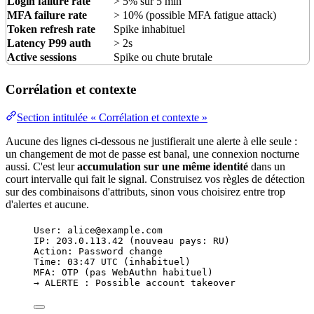
Login failure rate
> 5% sur 5 min
MFA failure rate
> 10% (possible MFA fatigue attack)
Token refresh rate
Spike inhabituel
Latency
P99 auth
> 2s
Active sessions
Spike ou chute brutale
Corrélation et contexte
Section intitulée « Corrélation et contexte »
Aucune des lignes ci-dessous ne justifierait une alerte à elle seule :
un changement de mot de passe est banal, une connexion nocturne
aussi. C'est leur
accumulation sur une même identité
dans un
court intervalle qui fait le signal. Construisez vos règles de détection
sur des combinaisons d'
attributs
, sinon vous choisirez entre trop
d'alertes et aucune.
User: alice@example.com
IP: 203.0.113.42 (nouveau pays: RU)
Action: Password change
Time: 03:47 UTC (inhabituel)
MFA: OTP (pas WebAuthn habituel)
→ ALERTE : Possible account takeover