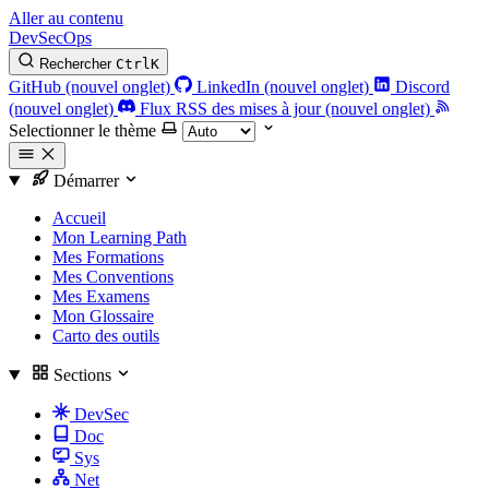
Aller au contenu
DevSecOps
Rechercher
Ctrl
K
GitHub (nouvel onglet)
LinkedIn (nouvel onglet)
Discord
(nouvel onglet)
Flux RSS des mises à jour (nouvel onglet)
Selectionner le thème
Démarrer
Accueil
Mon Learning Path
Mes Formations
Mes Conventions
Mes Examens
Mon Glossaire
Carto des outils
Sections
DevSec
Doc
Sys
Net