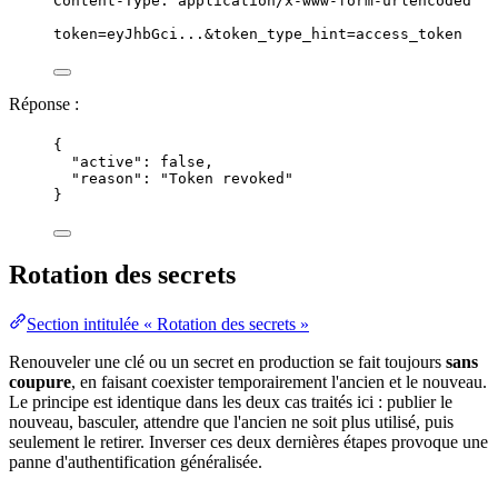
Content-Type:
application/x-www-form-urlencoded
token
=
eyJhbGci...
&
token_type_hint
=
access_token
Réponse
:
{
"active"
: 
false
,
"reason"
: 
"
Token revoked
"
}
Rotation des secrets
Section intitulée « Rotation des secrets »
Renouveler une clé ou un secret en production se fait toujours
sans
coupure
, en faisant coexister temporairement l'ancien et le nouveau.
Le principe est identique dans les deux cas traités ici : publier le
nouveau, basculer, attendre que l'ancien ne soit plus utilisé, puis
seulement le retirer. Inverser ces deux dernières étapes provoque une
panne d'authentification généralisée.