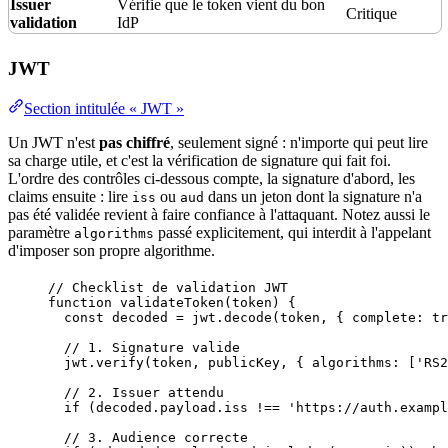
Issuer
Vérifie que le token vient du bon
Critique
validation
IdP
JWT
Section intitulée « JWT »
Un JWT n'est
pas chiffré
, seulement signé : n'importe qui peut lire
sa charge utile, et c'est la vérification de signature qui fait foi.
L'ordre des contrôles ci-dessous compte, la signature d'abord, les
claims ensuite : lire
ou
dans un jeton dont la signature n'a
iss
aud
pas été validée revient à faire confiance à l'attaquant. Notez aussi le
paramètre
passé explicitement, qui interdit à l'appelant
algorithms
d'imposer son propre algorithme.
// Checklist de validation JWT
function
validateToken
(
token
)
 {
const 
decoded
 = 
jwt
.
decode
(
token
,
 { complete: 
tr
// 1. Signature valide
jwt
.
verify
(
token
,
publicKey
,
 { algorithms: [
'
RS2
// 2. Issuer attendu
if
 (
decoded
.
payload
.
iss
!==
'
https://auth.exampl
// 3. Audience correcte