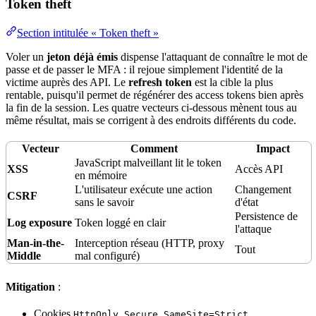
Token theft
Section intitulée « Token theft »
Voler un
jeton déjà émis
dispense l'attaquant de connaître le mot de
passe et de passer le MFA : il rejoue simplement l'
identité
de la
victime auprès des
API
. Le
refresh token
est la cible la plus
rentable, puisqu'il permet de régénérer des access tokens bien après
la fin de la session. Les quatre vecteurs ci-dessous mènent tous au
même résultat, mais se corrigent à des endroits différents du code.
Vecteur
Comment
Impact
JavaScript malveillant lit le token
XSS
Accès API
en
mémoire
L'utilisateur exécute une action
Changement
CSRF
sans le savoir
d'
état
Persistence
de
Log exposure
Token loggé en clair
l'attaque
Man-in-the-
Interception
réseau
(
HTTP
,
proxy
Tout
Middle
mal configuré)
Mitigation
:
Cookies
,
,
HttpOnly
Secure
SameSite=Strict