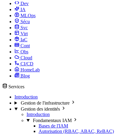
Dev
IA
MLOps
Sécu
Svc
Virt
IaC
Cont
Obs
Cloud
CI/CD
HomeLab
Blog
Services
Introduction
Gestion de l'infrastructure
Gestion des identités
Introduction
Fondamentaux IAM
Bases de l'IAM
Autorisation (RBAC, ABAC, ReBAC)