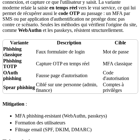
connexion, et capture ce que l'
utilisateur
y saisit. La variante
moderne relaie la saisie
en
temps
réel
vers le vrai
service
, ce qui lui
permet de récupérer aussi le
code
OTP
au passage : un MFA par
SMS ou par application d'authentification ne protège donc pas
contre ce scénario. Seules les méthodes qui vérifient l'
origine
du site,
comme
WebAuthn
et les passkeys, résistent structurellement.
Variante
Description
Cible
Phishing
Faux formulaire de login
Mot de passe
classique
Phishing
Capture OTP en temps réel
MFA classique
TOTP
OAuth
Code
Fausse page d'
autorisation
phishing
d'autorisation
Ciblé sur une personne (admin,
Comptes à
Spear phishing
finance)
privilèges
Mitigation
:
MFA phishing-resistant (WebAuthn, passkeys)
Formation des utilisateurs
Filtrage
email (SPF, DKIM, DMARC)