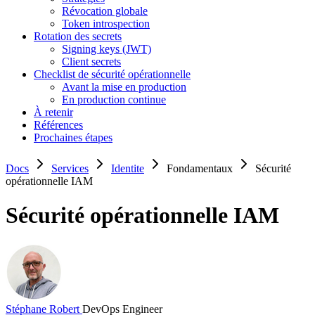
Révocation globale
Token introspection
Rotation des secrets
Signing keys (JWT)
Client secrets
Checklist de sécurité opérationnelle
Avant la mise en production
En production continue
À retenir
Références
Prochaines étapes
Docs
Services
Identite
Fondamentaux
Sécurité
opérationnelle IAM
Sécurité opérationnelle IAM
Stéphane Robert
DevOps Engineer