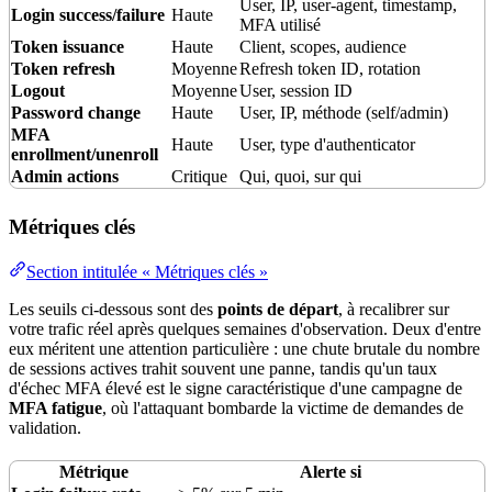
User, IP, user-agent,
timestamp
,
Login success/failure
Haute
MFA utilisé
Token issuance
Haute
Client, scopes, audience
Token refresh
Moyenne
Refresh token ID, rotation
Logout
Moyenne
User, session ID
Password change
Haute
User, IP, méthode (self/admin)
MFA
Haute
User, type d'authenticator
enrollment/unenroll
Admin actions
Critique
Qui, quoi, sur qui
Métriques clés
Section intitulée « Métriques clés »
Les seuils ci-dessous sont des
points de départ
, à recalibrer sur
votre trafic réel après quelques semaines d'observation. Deux d'entre
eux méritent une attention particulière : une chute brutale du nombre
de sessions actives trahit souvent une panne, tandis qu'un taux
d'échec MFA élevé est le signe caractéristique d'une campagne de
MFA fatigue
, où l'attaquant bombarde la victime de demandes de
validation.
Métrique
Alerte si