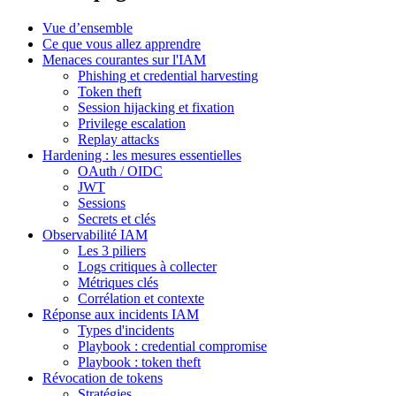
Vue d’ensemble
Ce que vous allez apprendre
Menaces courantes sur l'IAM
Phishing et credential harvesting
Token theft
Session hijacking et fixation
Privilege escalation
Replay attacks
Hardening : les mesures essentielles
OAuth / OIDC
JWT
Sessions
Secrets et clés
Observabilité IAM
Les 3 piliers
Logs critiques à collecter
Métriques clés
Corrélation et contexte
Réponse aux incidents IAM
Types d'incidents
Playbook : credential compromise
Playbook : token theft
Révocation de tokens
Stratégies