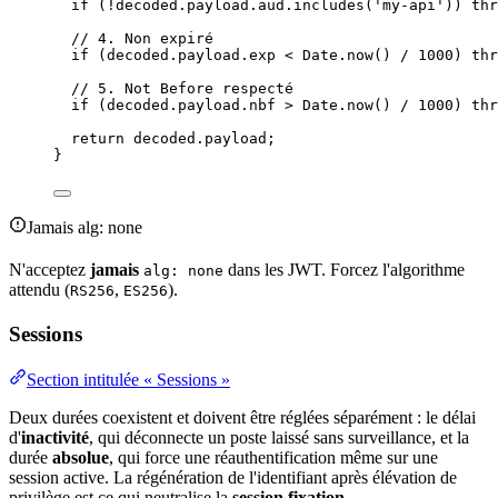
if
 (
!
decoded
.
payload
.
aud
.
includes
(
'
my-api
'
)) 
thr
// 4. Non expiré
if
 (
decoded
.
payload
.
exp
<
Date
.
now
() 
/
1000
) 
thr
// 5. Not Before respecté
if
 (
decoded
.
payload
.
nbf
>
Date
.
now
() 
/
1000
) 
thr
return
decoded
.
payload
;
}
Jamais alg: none
N'acceptez
jamais
dans les JWT. Forcez l'algorithme
alg: none
attendu (
,
).
RS256
ES256
Sessions
Section intitulée « Sessions »
Deux durées coexistent et doivent être réglées séparément : le délai
d'
inactivité
, qui déconnecte un poste laissé sans surveillance, et la
durée
absolue
, qui force une réauthentification même sur une
session active. La régénération de l'identifiant après élévation de
privilège est ce qui neutralise la
session fixation
.