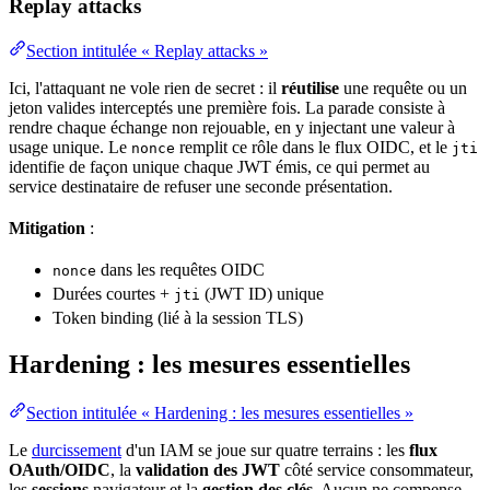
Replay attacks
Section intitulée « Replay attacks »
Ici, l'attaquant ne vole rien de
secret
: il
réutilise
une requête ou un
jeton valides interceptés une première fois. La parade consiste à
rendre chaque échange non rejouable, en y injectant une
valeur
à
usage unique. Le
remplit ce rôle dans le
flux
OIDC
, et le
nonce
jti
identifie de façon unique chaque
JWT
émis, ce qui permet au
service destinataire de refuser une seconde présentation.
Mitigation
:
dans les requêtes OIDC
nonce
Durées courtes +
(JWT ID) unique
jti
Token binding (lié à la session
TLS
)
Hardening : les mesures essentielles
Section intitulée « Hardening : les mesures essentielles »
Le
durcissement
d'un IAM se joue sur quatre terrains : les
flux
OAuth/OIDC
, la
validation des JWT
côté service consommateur,
les
sessions
navigateur
et la
gestion des clés
. Aucun ne compense