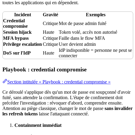
toutes les applications qui en dépendent.
Incident
Gravité
Exemples
Credential
Critique
Mot de passe admin fuité
compromise
Session hijack
Haute
Token volé,
accès non autorisé
MFA
bypass
Critique
Faille dans le
flow
MFA
Privilege
escalation
Critique
User devient admin
IdP indisponible = personne ne peut se
DoS sur l'IdP
Haute
connecter
Playbook : credential compromise
Section intitulée « Playbook : credential compromise »
Ce déroulé s'applique dès qu'un mot de passe est soupçonné d'avoir
fuité, sans attendre la confirmation. L'étape de confinement doit
précéder l'investigation : révoquer d'abord, comprendre ensuite.
Attention au piège classique, changer le mot de passe
sans invalider
les refresh tokens
laisse l'attaquant connecté.
Containment immédiat