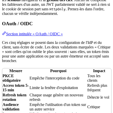
les faiblesses d'un autre, un JWT parfaitement validé ne sert à rien si
le
cookie
de session part sans
. Prenez-les dans l'ordre,
HttpOnly
chacun se vérifie indépendamment.
OAuth / OIDC
Section intitulée « OAuth / OIDC »
Ces cinq réglages se posent dans la
configuration
de l'IdP et du
client, sans écrire de code. Les deux validations marquées « Critique
» sont celles qu'on oublie le plus souvent : sans elles, un token émis
pour une autre application ou par un autre émetteur est accepté sans
broncher.
Mesure
Pourquoi
Impact
PKCE
Tous les
Empêche l'interception du code
obligatoire
clients
Access token 5-
Refresh plus
Limite la fenêtre d'exploitation
15 min
fréquent
Refresh token
Chaque usage génère un nouveau
Détecte le vol
rotation
refresh
Audience
Empêche l'utilisation d'un token sur
Critique
validation
un autre service