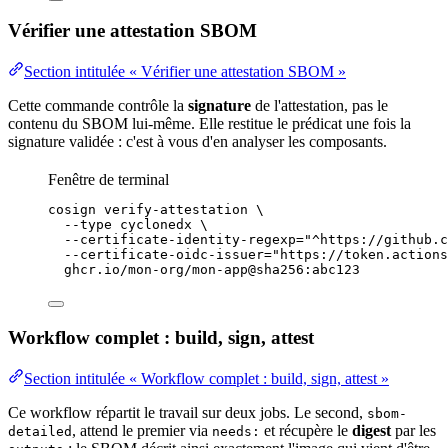
Vérifier une attestation SBOM
Section intitulée « Vérifier une attestation SBOM »
Cette commande contrôle la
signature
de l'attestation, pas le
contenu du SBOM lui-même. Elle restitue le prédicat une fois la
signature validée : c'est à vous d'en analyser les composants.
Fenêtre de terminal
cosign
verify-attestation
\
--type
cyclonedx
\
--certificate-identity-regexp=
"
^https://github.c
--certificate-oidc-issuer=
"
https://token.actions
ghcr.io/mon-org/mon-app@sha256:abc123
Workflow complet : build, sign, attest
Section intitulée « Workflow complet : build, sign, attest »
Ce workflow répartit le travail sur deux jobs. Le second,
sbom-
, attend le premier via
et récupère le
digest
par les
detailed
needs: