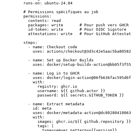
runs-on
: 
ubuntu-24.04
# Permissions spécifiques au job
permissions
:
contents
: 
read
packages
: 
write
# Pour push vers GHCR
id-token
: 
write
# Pour OIDC Sigstore
attestations
: 
write
# Pour GitHub Attestat
steps
:
- 
name
: 
Checkout code
uses
: 
actions/checkout@3d3c42e5aac5ba80582
- 
name
: 
Set up Docker Buildx
uses
: 
docker/setup-buildx-action@bb05f3f55
- 
name
: 
Log in to GHCR
uses
: 
docker/login-action@06fb636fac595d6f
with
:
registry
: 
ghcr.io
username
: 
${{ github.actor }}
password
: 
${{ secrets.GITHUB_TOKEN }}
- 
name
: 
Extract metadata
id
: 
meta
uses
: 
docker/metadata-action@dc80280410063
with
:
images
: 
ghcr.io/${{ github.repository }}
tags
: 
|
type=semver,pattern=v{{version}}