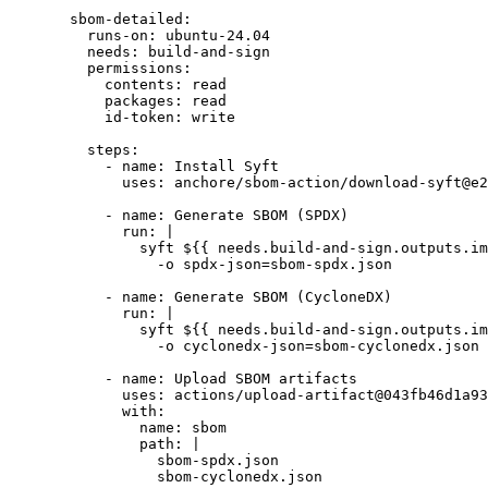
sbom-detailed
:
runs-on
: 
ubuntu-24.04
needs
: 
build-and-sign
permissions
:
contents
: 
read
packages
: 
read
id-token
: 
write
steps
:
- 
name
: 
Install Syft
uses
: 
anchore/sbom-action/download-syft@e2
- 
name
: 
Generate SBOM (SPDX)
run
: 
|
syft ${{ needs.build-and-sign.outputs.im
-o spdx-json=sbom-spdx.json
- 
name
: 
Generate SBOM (CycloneDX)
run
: 
|
syft ${{ needs.build-and-sign.outputs.im
-o cyclonedx-json=sbom-cyclonedx.json
- 
name
: 
Upload SBOM artifacts
uses
: 
actions/upload-artifact@043fb46d1a93
with
:
name
: 
sbom
path
: 
|
sbom-spdx.json
sbom-cyclonedx.json