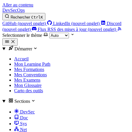
Aller au contenu
DevSecOps
Rechercher
Ctrl
K
GitHub (nouvel onglet)
LinkedIn (nouvel onglet)
Discord
(nouvel onglet)
Flux RSS des mises à jour (nouvel onglet)
Selectionner le thème
Démarrer
Accueil
Mon Learning Path
Mes Formations
Mes Conventions
Mes Examens
Mon Glossaire
Carto des outils
Sections
DevSec
Doc
Sys
Net