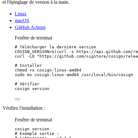
et l'épinglage de version à la main.
Linux
macOS
GitHub Actions
Fenêtre de terminal
# Télécharger la dernière version
COSIGN_VERSION
=
$(
curl
-s
https://api.github.com/re
curl
-LO
"
https://github.com/sigstore/cosign/relea
# Installer
chmod
+x
cosign-linux-amd64
sudo
mv
cosign-linux-amd64
/usr/local/bin/cosign
# Vérifier
cosign
version
Vérifiez l'installation :
Fenêtre de terminal
cosign
version
# Exemple sortie :