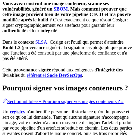
Vous avez construit une
image
conteneur
, scanné ses
vulnérabilités, généré un
SBOM
. Mais comment prouver que
cette image provient bien de votre
pipeline
CI/CD
et n'a pas été
modifiée après le
build
?
C'est exactement ce que résout Cosign :
signer cryptographiquement vos artefacts pour garantir leur
authenticité
et leur
intégrité
.
Dans le contexte
SLSA
, Cosign est l'outil qui permet d'atteindre
Build L2
(
provenance
signée) : la signature cryptographique prouve
que l'
artefact
a été construit par une plateforme de confiance et n'a
pas été altéré.
Cette
provenance signée
répond aux
exigences
d'
intégrité des
livrables
du
référentiel
Socle DevSecOps
.
Pourquoi signer vos images conteneurs ?
Section intitulée « Pourquoi signer vos images conteneurs ? »
Un
registry
n'authentifie personne : il stocke ce qu'on lui pousse et
sert ce qu'on lui demande. Tant qu'aucune signature n'accompagne
l'image, votre
cluster
n'a aucun moyen de distinguer l'artefact produit
par votre pipeline d'un artefact substitué en chemin. Les deux parties
suivantes posent d'abord le risque concret, puis les trois propriétés