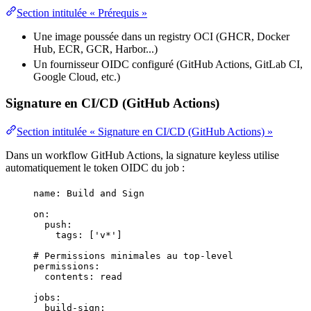
Section intitulée « Prérequis »
Une image poussée dans un registry OCI (
GHCR
,
Docker
Hub, ECR, GCR, Harbor...)
Un fournisseur OIDC configuré (
GitHub
Actions, GitLab CI,
Google Cloud, etc.)
Signature en CI/CD (GitHub Actions)
Section intitulée « Signature en CI/CD (GitHub Actions) »
Dans un
workflow
GitHub Actions, la signature keyless utilise
automatiquement le
token
OIDC du job :
name
: 
Build and Sign
on
:
push
:
tags
: [
'
v*
'
]
# Permissions minimales au top-level
permissions
:
contents
: 
read
jobs
:
build-sign
: