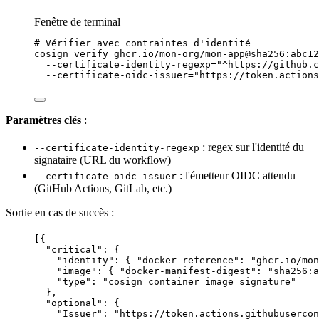
Fenêtre de terminal
# Vérifier avec contraintes d'identité
cosign
verify
ghcr.io/mon-org/mon-app@sha256:abc12
--certificate-identity-regexp=
"
^https://github.c
--certificate-oidc-issuer=
"
https://token.actions
Paramètres
clés
:
:
regex
sur l'identité du
--certificate-identity-regexp
signataire (
URL
du workflow)
: l'émetteur OIDC attendu
--certificate-oidc-issuer
(GitHub Actions, GitLab, etc.)
Sortie
en cas de succès :
[{
"critical"
: {
"identity"
: { 
"docker-reference"
: 
"
ghcr.io/mon
"image"
: { 
"docker-manifest-digest"
: 
"
sha256:a
"type"
: 
"
cosign container image signature
"
},
"optional"
: {
"Issuer"
: 
"
https://token.actions.githubusercon