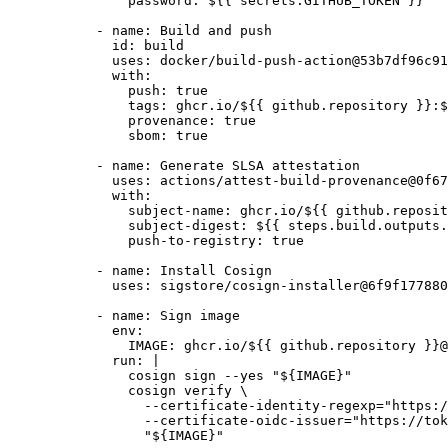
password
: 
${{ secrets.GITHUB_TOKEN }}
- 
name
: 
Build and push
id
: 
build
uses
: 
docker/build-push-action@53b7df96c91
with
:
push
: 
true
tags
: 
ghcr.io/${{ github.repository }}:$
provenance
: 
true
sbom
: 
true
- 
name
: 
Generate SLSA attestation
uses
: 
actions/attest-build-provenance@0f67
with
:
subject-name
: 
ghcr.io/${{ github.reposit
subject-digest
: 
${{ steps.build.outputs.
push-to-registry
: 
true
- 
name
: 
Install Cosign
uses
: 
sigstore/cosign-installer@6f9f177880
- 
name
: 
Sign image
env
:
IMAGE
: 
ghcr.io/${{ github.repository }}@
run
: 
|
cosign sign --yes "${IMAGE}"
cosign verify \
--certificate-identity-regexp="https:/
--certificate-oidc-issuer="https://tok
"${IMAGE}"