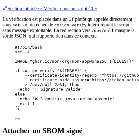
Section intitulée « Vérifier dans un script CI »
La vérification est placée dans un
plutôt qu'appelée directement :
if
sous
, un échec de
interromprait le script
set -e
cosign verify
sans message exploitable. La redirection vers
masque la
/dev/null
sortie JSON, qui n'apporte rien dans ce contexte.
#!/bin/bash
set
-e
IMAGE
=
"
ghcr.io/mon-org/mon-app@sha256:${
DIGEST
}
"
if
cosign
verify
"
${
IMAGE
}
"
\
--certificate-identity-regexp=
"
^https://github
--certificate-oidc-issuer=
"
https://token.actio
>
/dev/null
2>&1
; 
then
echo
"
✅ Signature valide
"
else
echo
"
❌ Signature invalide ou absente
"
exit
1
fi
Attacher un SBOM signé