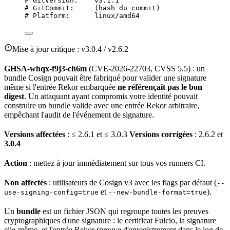
# GitVersion:    v3.1.1
# GitCommit:     (hash du commit)
# Platform:      linux/amd64
Mise à jour
critique : v3.0.4 / v2.6.2
GHSA-whqx-f9j3-ch6m
(
CVE
-2026-22703,
CVSS
5.5) : un
bundle Cosign pouvait être fabriqué pour valider une signature
même si l'
entrée
Rekor embarquée
ne référençait pas le bon
digest
. Un attaquant ayant
compromis
votre identité pouvait
construire un bundle valide avec une entrée Rekor arbitraire,
empêchant l'
audit
de l'événement de signature.
Versions affectées
: ≤ 2.6.1 et ≤ 3.0.3
Versions corrigées
: 2.6.2 et
3.0.4
Action
: mettez à jour immédiatement sur tous vos runners CI.
Non affectés
: utilisateurs de Cosign v3 avec les flags par défaut (
--
et
).
use-signing-config=true
--new-bundle-format=true
Un
bundle
est un fichier
JSON
qui regroupe toutes les preuves
cryptographiques d'une signature : le certificat Fulcio, la signature
elle-même, et l'entrée Rekor (preuve d'enregistrement dans le log de