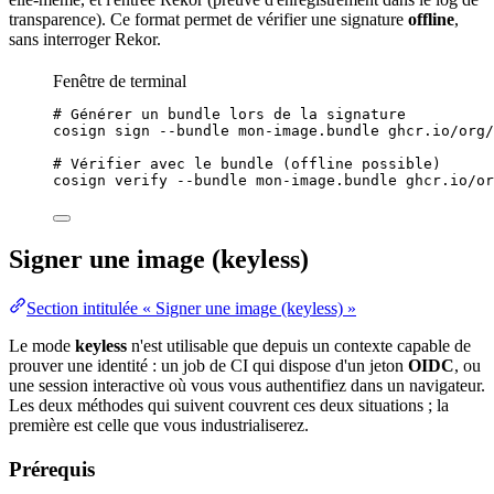
transparence). Ce format permet de vérifier une signature
offline
,
sans interroger Rekor.
Fenêtre de terminal
# Générer un bundle lors de la signature
cosign
sign
--bundle
mon-image.bundle
ghcr.io/org/
# Vérifier avec le bundle (offline possible)
cosign
verify
--bundle
mon-image.bundle
ghcr.io/or
Signer une image (keyless)
Section intitulée « Signer une image (keyless) »
Le mode
keyless
n'est utilisable que depuis un contexte capable de
prouver une identité : un
job
de CI qui dispose d'un
jeton
OIDC
, ou
une
session
interactive où vous vous authentifiez dans un
navigateur
.
Les deux méthodes qui suivent couvrent ces deux situations ; la
première est celle que vous industrialiserez.
Prérequis