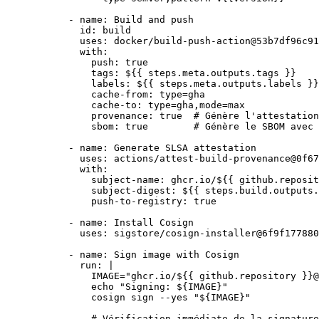
- 
name
: 
Build and push
id
: 
build
uses
: 
docker/build-push-action@53b7df96c91
with
:
push
: 
true
tags
: 
${{ steps.meta.outputs.tags }}
labels
: 
${{ steps.meta.outputs.labels }}
cache-from
: 
type=gha
cache-to
: 
type=gha,mode=max
provenance
: 
true
# Génère l'attestation
sbom
: 
true
# Génère le SBOM avec 
- 
name
: 
Generate SLSA attestation
uses
: 
actions/attest-build-provenance@0f67
with
:
subject-name
: 
ghcr.io/${{ github.reposit
subject-digest
: 
${{ steps.build.outputs.
push-to-registry
: 
true
- 
name
: 
Install Cosign
uses
: 
sigstore/cosign-installer@6f9f177880
- 
name
: 
Sign image with Cosign
run
: 
|
IMAGE="ghcr.io/${{ github.repository }}@
echo "Signing: ${IMAGE}"
cosign sign --yes "${IMAGE}"
# Vérification immédiate de la signature