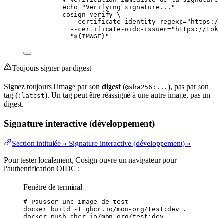
echo "Verifying signature..."
cosign verify \
--certificate-identity-regexp="https:/
--certificate-oidc-issuer="https://tok
"${IMAGE}"
Toujours signer par digest
Signez toujours l'image par son
digest
(
), pas par son
@sha256:...
tag (
). Un tag peut être réassigné à une autre image, pas un
:latest
digest.
Signature interactive (développement)
Section intitulée « Signature interactive (développement) »
Pour tester localement, Cosign ouvre un navigateur pour
l'authentification OIDC :
Fenêtre de terminal
# Pousser une image de test
docker
build
-t
ghcr.io/mon-org/test:dev
.
docker
push
ghcr.io/mon-org/test:dev