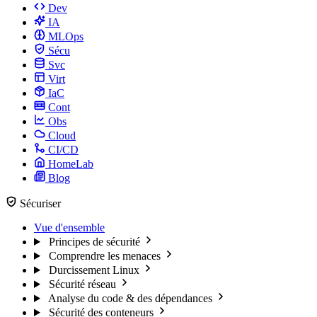
Dev
IA
MLOps
Sécu
Svc
Virt
IaC
Cont
Obs
Cloud
CI/CD
HomeLab
Blog
Sécuriser
Vue d'ensemble
Principes de sécurité
Comprendre les menaces
Durcissement Linux
Sécurité réseau
Analyse du code & des dépendances
Sécurité des conteneurs