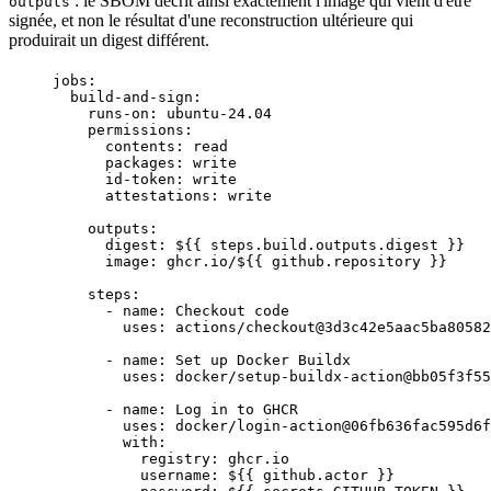
: le SBOM décrit ainsi exactement l'image qui vient d'être
outputs
signée, et non le résultat d'une reconstruction ultérieure qui
produirait un digest différent.
jobs
:
build-and-sign
:
runs-on
: 
ubuntu-24.04
permissions
:
contents
: 
read
packages
: 
write
id-token
: 
write
attestations
: 
write
outputs
:
digest
: 
${{ steps.build.outputs.digest }}
image
: 
ghcr.io/${{ github.repository }}
steps
:
- 
name
: 
Checkout code
uses
: 
actions/checkout@3d3c42e5aac5ba80582
- 
name
: 
Set up Docker Buildx
uses
: 
docker/setup-buildx-action@bb05f3f55
- 
name
: 
Log in to GHCR
uses
: 
docker/login-action@06fb636fac595d6f
with
:
registry
: 
ghcr.io
username
: 
${{ github.actor }}