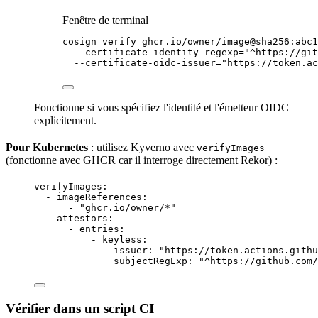
Fenêtre de terminal
cosign
verify
ghcr.io/owner/image@sha256:abc1
--certificate-identity-regexp=
"
^https://git
--certificate-oidc-issuer=
"
https://token.ac
Fonctionne si vous spécifiez l'identité et l'émetteur OIDC
explicitement.
Pour Kubernetes
: utilisez Kyverno avec
verifyImages
(fonctionne avec GHCR car il interroge directement Rekor) :
verifyImages
:
- 
imageReferences
:
- 
"
ghcr.io/owner/*
"
attestors
:
- 
entries
:
- 
keyless
:
issuer
: 
"
https://token.actions.githu
subjectRegExp
: 
"
^https://github.com/
Vérifier dans un script CI