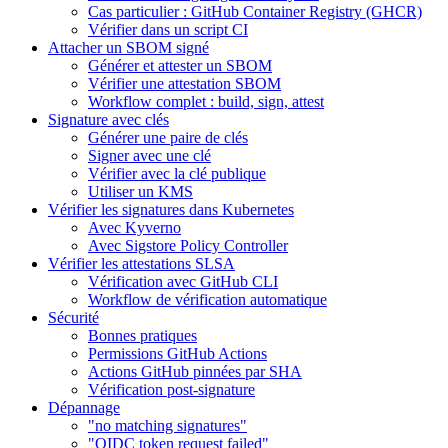
Cas particulier : GitHub Container Registry (GHCR)
Vérifier dans un script CI
Attacher un SBOM signé
Générer et attester un SBOM
Vérifier une attestation SBOM
Workflow complet : build, sign, attest
Signature avec clés
Générer une paire de clés
Signer avec une clé
Vérifier avec la clé publique
Utiliser un KMS
Vérifier les signatures dans Kubernetes
Avec Kyverno
Avec Sigstore Policy Controller
Vérifier les attestations SLSA
Vérification avec GitHub CLI
Workflow de vérification automatique
Sécurité
Bonnes pratiques
Permissions GitHub Actions
Actions GitHub pinnées par SHA
Vérification post-signature
Dépannage
"no matching signatures"
"OIDC token request failed"