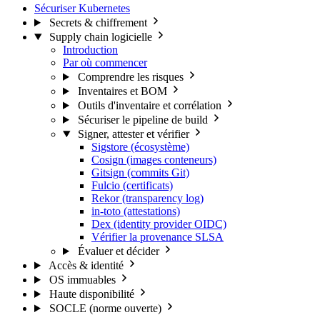
Sécuriser Kubernetes
Secrets & chiffrement
Supply chain logicielle
Introduction
Par où commencer
Comprendre les risques
Inventaires et BOM
Outils d'inventaire et corrélation
Sécuriser le pipeline de build
Signer, attester et vérifier
Sigstore (écosystème)
Cosign (images conteneurs)
Gitsign (commits Git)
Fulcio (certificats)
Rekor (transparency log)
in-toto (attestations)
Dex (identity provider OIDC)
Vérifier la provenance SLSA
Évaluer et décider
Accès & identité
OS immuables
Haute disponibilité
SOCLE (norme ouverte)