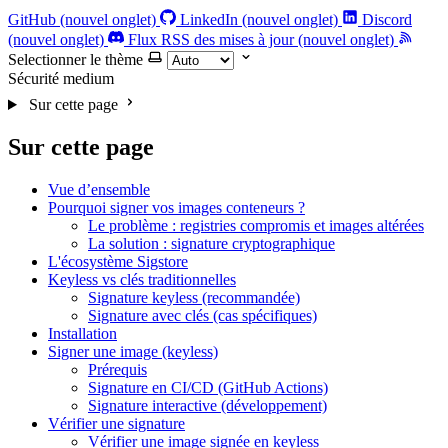
GitHub (nouvel onglet)
LinkedIn (nouvel onglet)
Discord
(nouvel onglet)
Flux RSS des mises à jour (nouvel onglet)
Selectionner le thème
Sécurité
medium
Sur cette page
Sur cette page
Vue d’ensemble
Pourquoi signer vos images conteneurs ?
Le problème : registries compromis et images altérées
La solution : signature cryptographique
L'écosystème Sigstore
Keyless vs clés traditionnelles
Signature keyless (recommandée)
Signature avec clés (cas spécifiques)
Installation
Signer une image (keyless)
Prérequis
Signature en CI/CD (GitHub Actions)
Signature interactive (développement)
Vérifier une signature
Vérifier une image signée en keyless