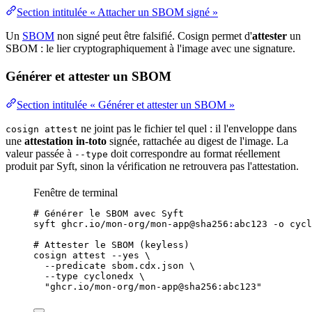
Section intitulée « Attacher un SBOM signé »
Un
SBOM
non signé peut être falsifié. Cosign permet d'
attester
un
SBOM : le lier cryptographiquement à l'image avec une signature.
Générer et attester un SBOM
Section intitulée « Générer et attester un SBOM »
ne joint pas le fichier tel quel : il l'enveloppe dans
cosign attest
une
attestation
in-toto
signée, rattachée au digest de l'image. La
valeur
passée à
doit correspondre au format réellement
--type
produit par Syft, sinon la vérification ne retrouvera pas l'attestation.
Fenêtre de terminal
# Générer le SBOM avec Syft
syft
ghcr.io/mon-org/mon-app@sha256:abc123
-o
cycl
# Attester le SBOM (keyless)
cosign
attest
--yes
\
--predicate
sbom.cdx.json
\
--type
cyclonedx
\
"
ghcr.io/mon-org/mon-app@sha256:abc123
"