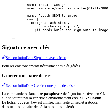
- 
name
: 
Install Cosign
uses
: 
sigstore/cosign-installer@6f9f177880
- 
name
: 
Attach SBOM to image
run
: 
|
cosign attach sbom \
--sbom sbom-spdx.json \
${{ needs.build-and-sign.outputs.image
Signature avec clés
Section intitulée « Signature avec clés »
Pour les environnements nécessitant des clés gérées.
Générer une paire de clés
Section intitulée « Générer une paire de clés »
La commande réclame une
passphrase
de façon interactive ; en CI,
elle se fournit par la
variable
d'environnement
.
COSIGN_PASSWORD
Le fichier
est chiffré, mais reste un
secret
à stocker
cosign.key
dans un gestionnaire dédié, jamais dans le
dépôt
.