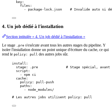
key
:
files
:
- 
package-lock.json
# Invalide auto si dé
4. Un job dédié à l'installation
Section intitulée « 4. Un job dédié à l'installation »
Le stage
s'exécute avant tous les autres stages du pipeline. Y
.pre
isoler l'installation donne un point unique d'écriture du cache, ce qui
rend le
des autres jobs sûr.
policy: pull
install
:
stage
: 
.pre
# Stage spécial, avant 
script
:
- 
npm ci
cache
:
policy
: 
pull-push
paths
:
- 
node_modules/
# Les autres jobs utilisent policy: pull