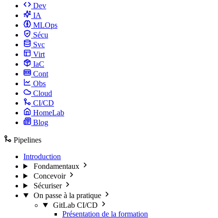
Dev
IA
MLOps
Sécu
Svc
Virt
IaC
Cont
Obs
Cloud
CI/CD
HomeLab
Blog
Pipelines
Introduction
Fondamentaux
Concevoir
Sécuriser
On passe à la pratique
GitLab CI/CD
Présentation de la formation