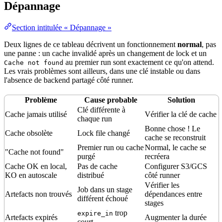
Dépannage
Section intitulée « Dépannage »
Deux lignes de ce tableau décrivent un fonctionnement
normal
, pas
une
panne
: un cache invalidé après un changement de lock et un
au premier run sont exactement ce qu'on attend.
Cache not found
Les vrais problèmes sont ailleurs, dans une clé instable ou dans
l'absence de backend partagé côté runner.
Problème
Cause probable
Solution
Clé différente à
Cache jamais utilisé
Vérifier la clé de cache
chaque run
Bonne chose ! Le
Cache
obsolète
Lock file changé
cache se reconstruit
Premier run ou cache
Normal, le cache se
"Cache not found"
purgé
recréera
Cache OK en local,
Pas de cache
Configurer S3/GCS
KO en autoscale
distribué
côté runner
Vérifier les
Job dans un stage
Artefacts non trouvés
dépendances entre
différent échoué
stages
trop
expire_in
Artefacts expirés
Augmenter la durée
court