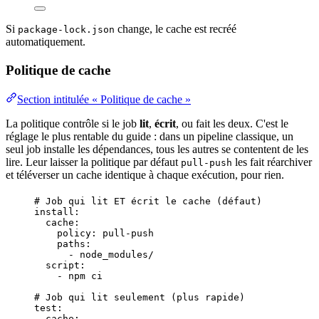
Si
change, le cache est recréé
package-lock.json
automatiquement.
Politique de cache
Section intitulée « Politique de cache »
La politique contrôle si le job
lit
,
écrit
, ou fait les deux. C'est le
réglage le plus rentable du guide : dans un pipeline classique, un
seul job installe les dépendances, tous les autres se contentent de les
lire. Leur laisser la politique par défaut
les fait réarchiver
pull-push
et téléverser un cache identique à chaque
exécution
, pour rien.
# Job qui lit ET écrit le cache (défaut)
install
:
cache
:
policy
: 
pull-push
paths
:
- 
node_modules/
script
:
- 
npm ci
# Job qui lit seulement (plus rapide)
test
:
cache
: