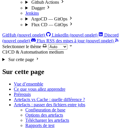
Github Actions
Dagger
Jenkins
ArgoCD — GitOps
Flux CD — GitOps
GitHub (nouvel onglet)
LinkedIn (nouvel onglet)
Discord
(nouvel onglet)
Flux RSS des mises à jour (nouvel onglet)
Selectionner le thème
CI/CD & Automatisation
medium
Sur cette page
Sur cette page
Vue d’ensemble
Ce que vous allez apprendre
Prérequis
Artefacts vs Cache : quelle différence ?
Artefacts : passer des fichiers entre jobs
Configuration de base
Options des artefacts
Télécharger les artefacts
Rapports de test