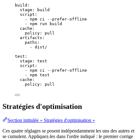
build
:
stage
: 
build
script
:
- 
npm ci --prefer-offline
- 
npm run build
cache
:
policy
: 
pull
artifacts
:
paths
:
- 
dist/
test
:
stage
: 
test
script
:
- 
npm ci --prefer-offline
- 
npm test
cache
:
policy
: 
pull
Stratégies d'optimisation
Section intitulée « Stratégies d'optimisation »
Ces quatre réglages se posent indépendamment les uns des autres et
se cumulent. Appliquez-les dans l'ordre indiqué : le premier corrige