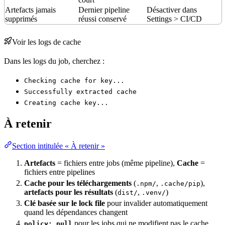
Artefacts jamais
Dernier pipeline
Désactiver dans
supprimés
réussi conservé
Settings > CI/CD
Voir les logs de cache
Dans les logs du job, cherchez :
Checking cache for key...
Successfully extracted cache
Creating cache key...
À retenir
Section intitulée « À retenir »
Artefacts
= fichiers entre jobs (même pipeline),
Cache
=
fichiers entre pipelines
Cache pour les téléchargements
(
,
),
.npm/
.cache/pip
artefacts pour les résultats
(
,
)
dist/
.venv/
Clé basée sur le lock file
pour invalider automatiquement
quand les dépendances changent
pour les jobs qui ne modifient pas le cache
policy: pull