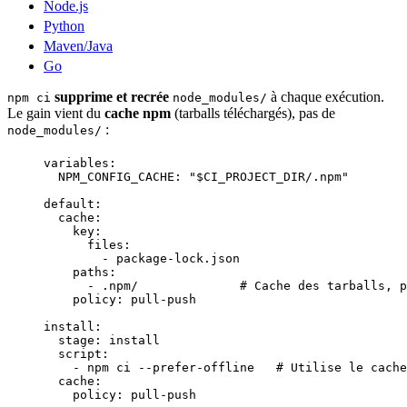
Node.js
Python
Maven/Java
Go
supprime et recrée
à chaque exécution.
npm ci
node_modules/
Le gain vient du
cache npm
(tarballs téléchargés), pas de
:
node_modules/
variables
:
NPM_CONFIG_CACHE
: 
"
$CI_PROJECT_DIR/.npm
"
default
:
cache
:
key
:
files
:
- 
package-lock.json
paths
:
- 
.npm/
# Cache des tarballs, p
policy
: 
pull-push
install
:
stage
: 
install
script
:
- 
npm ci --prefer-offline
# Utilise le cache
cache
:
policy
: 
pull-push