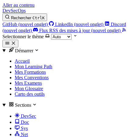
Aller au contenu
DevSecOps
Rechercher
Ctrl
K
GitHub (nouvel onglet)
LinkedIn (nouvel onglet)
Discord
(nouvel onglet)
Flux RSS des mises à jour (nouvel onglet)
Selectionner le thème
Démarrer
Accueil
Mon Learning Path
Mes Formations
Mes Conventions
Mes Examens
Mon Glossaire
Carto des outils
Sections
DevSec
Doc
Sys
Net