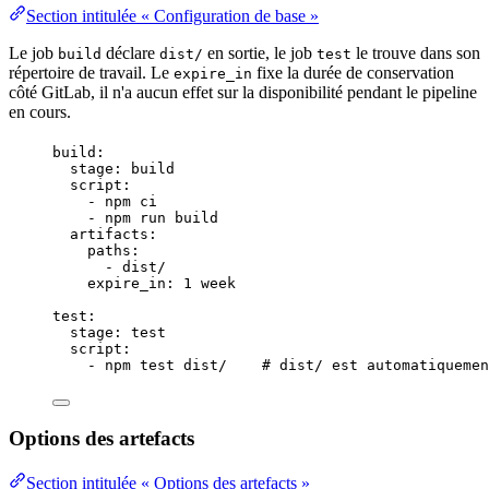
Section intitulée « Configuration de base »
Le job
déclare
en
sortie
, le job
le trouve dans son
build
dist/
test
répertoire
de travail. Le
fixe la durée de conservation
expire_in
côté GitLab, il n'a aucun effet sur la
disponibilité
pendant le pipeline
en cours.
build
:
stage
: 
build
script
:
- 
npm ci
- 
npm run build
artifacts
:
paths
:
- 
dist/
expire_in
: 
1 week
test
:
stage
: 
test
script
:
- 
npm test dist/
# dist/ est automatiquemen
Options des artefacts
Section intitulée « Options des artefacts »