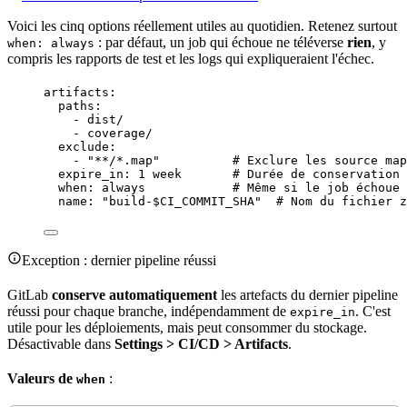
Voici les cinq options réellement utiles au quotidien. Retenez surtout
: par défaut, un job qui échoue ne téléverse
rien
, y
when: always
compris les rapports de test et les logs qui expliqueraient l'échec.
artifacts
:
paths
:
- 
dist/
- 
coverage/
exclude
:
- 
"
**/*.map
"
# Exclure les source map
expire_in
: 
1 week
# Durée de conservation
when
: 
always
# Même si le job échoue
name
: 
"
build-$CI_COMMIT_SHA
"
# Nom du fichier z
Exception
: dernier pipeline réussi
GitLab
conserve automatiquement
les artefacts du dernier pipeline
réussi pour chaque
branche
, indépendamment de
. C'est
expire_in
utile pour les déploiements, mais peut consommer du
stockage
.
Désactivable dans
Settings >
CI/CD
> Artifacts
.
Valeurs de
:
when