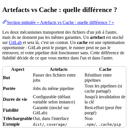
Artefacts vs Cache : quelle différence ?
Section intitulée « Artefacts vs Cache : quelle différence ? »
Les deux mécanismes transportent des fichiers d'un job à l'autre,
mais ils ne donnent pas les mêmes garanties. Un
artefact
est stocké
sur
GitLab
et sera là, c'est un contrat. Un
cache
est une
optimisation
opportuniste : GitLab peut le purger, le
runner
peut ne pas le
retrouver, et votre pipeline doit fonctionner sans. Cette différence de
fiabilité
décide de ce que vous mettez dans l'un et dans l'autre.
Aspect
Artefacts
Cache
Passer des fichiers entre
Réutiliser entre
But
jobs
pipelines
Tous les pipelines (si
Portée
Jobs du même pipeline
cache partagé)
Configurable (défaut
Jusqu'à invalidation de
Durée de vie
variable
selon instance)
la clé
Garantie (stocké sur
Best-effort (peut être
Fiabilité
GitLab)
purgé)
Téléchargeable
Oui, dans l'interface
Non
Exemple
,
,
dist/
coverage/
.npm/
.cache/pip