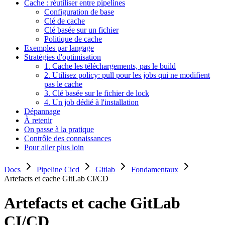
Cache : réutiliser entre pipelines
Configuration de base
Clé de cache
Clé basée sur un fichier
Politique de cache
Exemples par langage
Stratégies d'optimisation
1. Cache les téléchargements, pas le build
2. Utilisez policy: pull pour les jobs qui ne modifient
pas le cache
3. Clé basée sur le fichier de lock
4. Un job dédié à l'installation
Dépannage
À retenir
On passe à la pratique
Contrôle des connaissances
Pour aller plus loin
Docs
Pipeline Cicd
Gitlab
Fondamentaux
Artefacts et cache GitLab CI/CD
Artefacts et cache GitLab
CI/CD