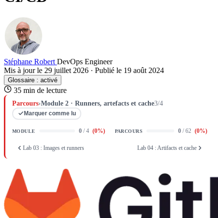
Stéphane Robert
DevOps Engineer
Mis à jour le 29 juillet 2026
·
Publié le 19 août 2024
Glossaire :
activé
35 min de lecture
Parcours
›
Module 2 · Runners, artefacts et cache
3/4
Marquer comme lu
0
/ 4
(
0
%)
0
/ 62
(
0
%)
MODULE
PARCOURS
Lab 03 : Images et runners
Lab 04 : Artifacts et cache