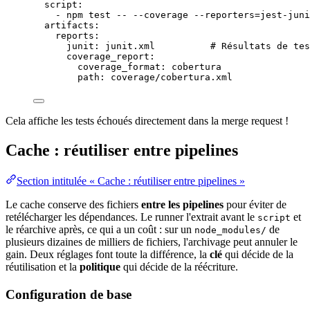
script
:
- 
npm test -- --coverage --reporters=jest-juni
artifacts
:
reports
:
junit
: 
junit.xml
# Résultats de tes
coverage_report
:
coverage_format
: 
cobertura
path
: 
coverage/cobertura.xml
Cela affiche les
tests
échoués directement dans la
merge
request
!
Cache : réutiliser entre pipelines
Section intitulée « Cache : réutiliser entre pipelines »
Le cache conserve des fichiers
entre les pipelines
pour éviter de
retélécharger les dépendances. Le runner l'extrait avant le
et
script
le réarchive après, ce qui a un coût : sur un
de
node_modules/
plusieurs dizaines de milliers de fichiers, l'archivage peut annuler le
gain. Deux réglages font toute la différence, la
clé
qui décide de la
réutilisation et la
politique
qui décide de la réécriture.
Configuration de base