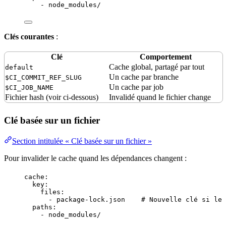
- 
node_modules/
Clés courantes
:
Clé
Comportement
Cache global, partagé par tout
default
Un cache par branche
$CI_COMMIT_REF_SLUG
Un cache par job
$CI_JOB_NAME
Fichier
hash
(voir ci-dessous)
Invalidé quand le fichier change
Clé basée sur un fichier
Section intitulée « Clé basée sur un fichier »
Pour invalider le cache quand les dépendances changent :
cache
:
key
:
files
:
- 
package-lock.json
# Nouvelle clé si le 
paths
:
- 
node_modules/