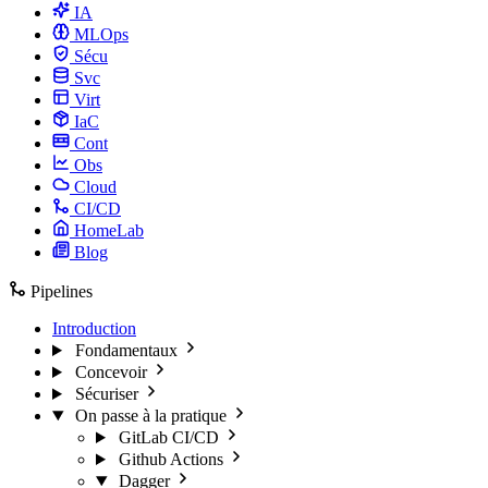
IA
MLOps
Sécu
Svc
Virt
IaC
Cont
Obs
Cloud
CI/CD
HomeLab
Blog
Pipelines
Introduction
Fondamentaux
Concevoir
Sécuriser
On passe à la pratique
GitLab CI/CD
Github Actions
Dagger