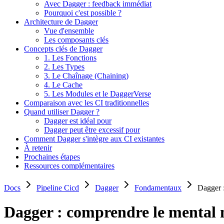
Avec Dagger : feedback immédiat
Pourquoi c'est possible ?
Architecture de Dagger
Vue d'ensemble
Les composants clés
Concepts clés de Dagger
1. Les Fonctions
2. Les Types
3. Le Chaînage (Chaining)
4. Le Cache
5. Les Modules et le DaggerVerse
Comparaison avec les CI traditionnelles
Quand utiliser Dagger ?
Dagger est idéal pour
Dagger peut être excessif pour
Comment Dagger s'intègre aux CI existantes
À retenir
Prochaines étapes
Ressources complémentaires
Docs
Pipeline Cicd
Dagger
Fondamentaux
Dagger :
Dagger : comprendre le mental m