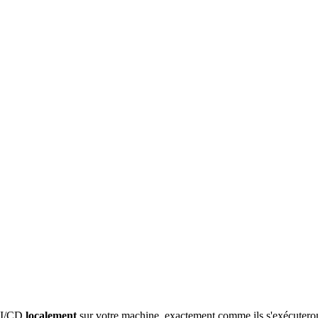
I/CD
localement
sur votre machine, exactement comme ils s'exécuteron