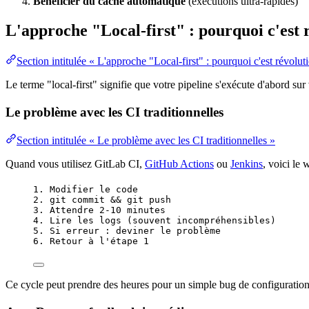
Bénéficier du
cache
automatique
(exécutions ultra-rapides)
L'approche "Local-first" : pourquoi c'est 
Section intitulée « L'approche "Local-first" : pourquoi c'est révolut
Le terme "local-first" signifie que votre
pipeline
s'exécute d'abord sur 
Le problème avec les CI traditionnelles
Section intitulée « Le problème avec les CI traditionnelles »
Quand vous utilisez GitLab CI,
GitHub Actions
ou
Jenkins
, voici le
w
1. Modifier le code
2. git commit && git push
3. Attendre 2-10 minutes
4. Lire les logs (souvent incompréhensibles)
5. Si erreur : deviner le problème
6. Retour à l'étape 1
Ce cycle peut prendre des heures pour un simple
bug
de
configuratio