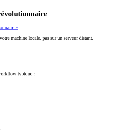
révolutionnaire
ionnaire »
votre machine locale, pas sur un serveur distant.
orkflow
typique :
n
.