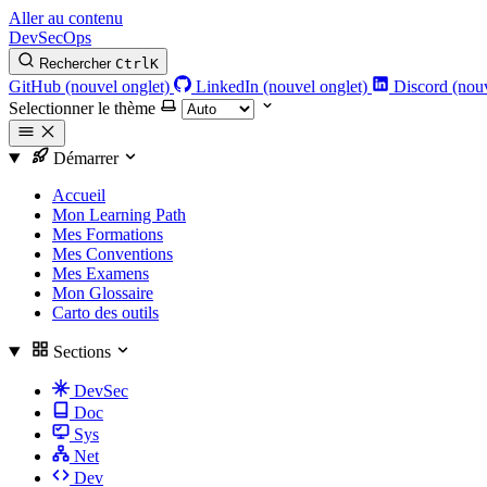
Aller au contenu
DevSecOps
Rechercher
Ctrl
K
GitHub (nouvel onglet)
LinkedIn (nouvel onglet)
Discord (nouv
Selectionner le thème
Démarrer
Accueil
Mon Learning Path
Mes Formations
Mes Conventions
Mes Examens
Mon Glossaire
Carto des outils
Sections
DevSec
Doc
Sys
Net
Dev