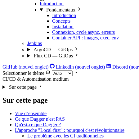
Introduction
Fondamentaux
Introduction
Concepts
Installation
Connexion, cycle async, erreurs
Container API : images, exec, env
Jenkins
ArgoCD — GitOps
Flux CD — GitOps
GitHub (nouvel onglet)
LinkedIn (nouvel onglet)
Discord (nouv
Selectionner le thème
CI/CD & Automatisation
medium
Sur cette page
Sur cette page
Vue d’ensemble
Ce que Dagger n'est PAS
Qu'est-ce que Dagger ?
L'approche "Local-first" : pourquoi c'est révolutionnaire
Le problème avec les CI traditionnelles