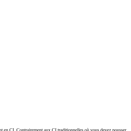
t en CI. Contrairement aux CI traditionnelles où vous devez pousser