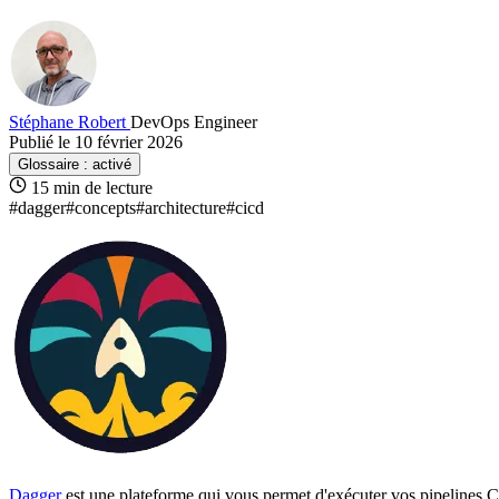
Stéphane Robert
DevOps Engineer
Publié le 10 février 2026
Glossaire :
activé
15 min de lecture
#dagger
#concepts
#architecture
#cicd
Dagger
est une plateforme qui vous permet d'exécuter vos pipelines
C