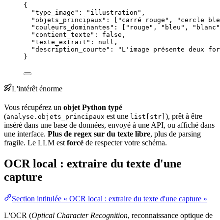
{
"type_image"
: 
"
illustration
"
,
"objets_principaux"
: [
"
carré rouge
"
, 
"
cercle ble
"couleurs_dominantes"
: [
"
rouge
"
, 
"
bleu
"
, 
"
blanc
"
"contient_texte"
: 
false
,
"texte_extrait"
: 
null
,
"description_courte"
: 
"
L'image présente deux for
}
L'intérêt énorme
Vous récupérez un
objet Python typé
(
est une
), prêt à être
analyse.objets_principaux
list[str]
inséré dans une
base de données
, envoyé à une
API
, ou affiché dans
une interface.
Plus de
regex
sur du texte libre
, plus de parsing
fragile. Le LLM est
forcé
de respecter votre
schéma
.
OCR local : extraire du texte d'une
capture
Section intitulée « OCR local : extraire du texte d'une capture »
L'OCR (
Optical Character Recognition
, reconnaissance optique de