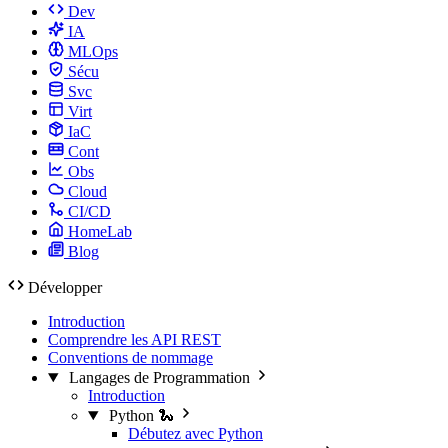
Dev
IA
MLOps
Sécu
Svc
Virt
IaC
Cont
Obs
Cloud
CI/CD
HomeLab
Blog
Développer
Introduction
Comprendre les API REST
Conventions de nommage
Langages de Programmation
Introduction
Python 🐍
Débutez avec Python