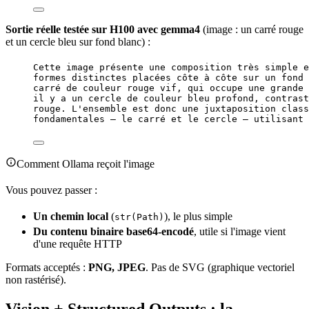
Sortie
réelle testée sur H100 avec gemma4
(image : un carré rouge
et un cercle bleu sur fond blanc) :
Cette image présente une composition très simple e
formes distinctes placées côte à côte sur un fond 
carré de couleur rouge vif, qui occupe une grande 
il y a un cercle de couleur bleu profond, contrast
rouge. L'ensemble est donc une juxtaposition class
fondamentales – le carré et le cercle – utilisant 
Comment Ollama reçoit l'image
Vous pouvez passer :
Un chemin local
(
), le plus simple
str(Path)
Du contenu
binaire
base64-encodé
, utile si l'image vient
d'une requête
HTTP
Formats acceptés :
PNG, JPEG
. Pas de SVG (graphique vectoriel
non rastérisé).