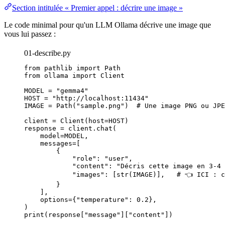
Section intitulée « Premier appel : décrire une image »
Le
code
minimal pour qu'un
LLM
Ollama décrive une image que
vous lui passez :
01-describe.py
from
 pathlib 
import
 Path
from
 ollama 
import
 Client
MODEL
=
"
gemma4
"
HOST
=
"
http://localhost:11434
"
IMAGE
=
Path
(
"
sample.png
"
)  
# Une image PNG ou JPE
client 
=
Client
(
host
=
HOST
)
response 
=
 client.
chat
(
model
=
MODEL
,
messages
=
[
{
"
role
"
: 
"
user
"
,
"
content
"
: 
"
Décris cette image en 3-4 
"
images
"
: 
[
str
(
IMAGE
)
]
,   
# 👈 ICI : c
}
],
options
=
{
"
temperature
"
: 
0.2
}
,
)
print
(
response
[
"
message
"
]
[
"
content
"
]
)