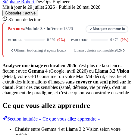
Stéphane Robert
DevOps Engineer
Mis à jour le 29 juillet 2026
·
Publié le 26 mai 2026
Glossaire :
activé
35 min de lecture
Parcours
›
Module 3 · Inférence
15/20
Marquer comme lu
0
/ 20
(
0
%)
0
/ 72
(
0
%)
MODULE
PARCOURS
Ollama : tool calling et agents locaux
Ollama : choisir son modèle 2026
Analyser une
image
en local en 2026
n'est plus de la science-
fiction : avec
Gemma 4
(Google, avril 2026) ou
Llama 3.2 Vision
(Meta), votre GPU consumer ou votre Mac M4 décrit, classifie et
extrait des informations d'images
sans envoyer un seul pixel sur le
cloud
. Pour des cas sensibles (santé, défense,
vie privée
), c'est un
changement de paradigme, et c'est ce qu'on va construire ensemble.
Ce que vous allez apprendre
Section intitulée « Ce que vous allez apprendre »
Choisir
entre Gemma 4 et Llama 3.2 Vision selon votre
matériel