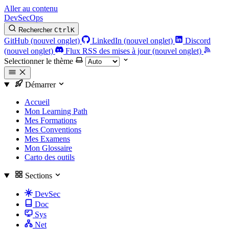
Aller au contenu
DevSecOps
Rechercher
Ctrl
K
GitHub (nouvel onglet)
LinkedIn (nouvel onglet)
Discord
(nouvel onglet)
Flux RSS des mises à jour (nouvel onglet)
Selectionner le thème
Démarrer
Accueil
Mon Learning Path
Mes Formations
Mes Conventions
Mes Examens
Mon Glossaire
Carto des outils
Sections
DevSec
Doc
Sys
Net