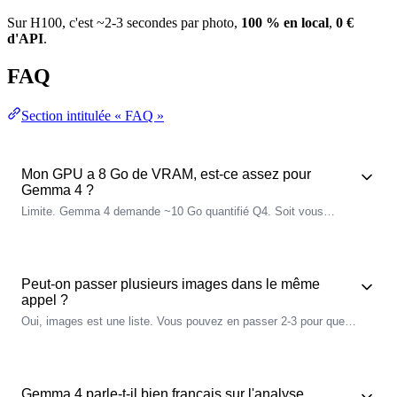
Sur H100, c'est ~2-3 secondes par photo,
100 % en local
,
0 €
d'API
.
FAQ
Section intitulée « FAQ »
Mon GPU a 8 Go de VRAM, est-ce assez pour
Gemma 4 ?
Limite. Gemma 4 demande ~10 Go quantifié Q4. Soit vous
prenez Llama 3.2 Vision 11B (~8 Go) qui rentre, soit vous passez
à un GPU 12 Go+ pour Gemma 4. Sur Apple Silicon M3/M4 avec
16 Go unified, Gemma 4 marche très bien.
Peut-on passer plusieurs images dans le même
appel ?
Oui, images est une liste. Vous pouvez en passer 2-3 pour que le
modèle compare ou raisonne dessus. Au-delà de 4-5, la
qualité
se dégrade.
Gemma 4 parle-t-il bien français sur l'analyse