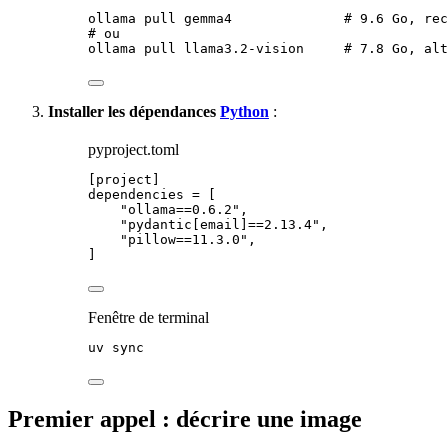
ollama
pull
gemma4
# 9.6 Go, rec
# ou
ollama
pull
llama3.2-vision
# 7.8 Go, alt
Installer les
dépendances
Python
:
pyproject.toml
[project]
dependencies
 = [
"
ollama==0.6.2
"
,
"
pydantic[email]==2.13.4
"
,
"
pillow==11.3.0
"
,
]
Fenêtre de terminal
uv
sync
Premier appel : décrire une image