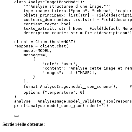
class
AnalyseImage
(
BaseModel
):
"""
Analyse structurée d'une image.
"""
type_image: Literal[
"
photo
"
, 
"
schema
"
, 
"
captur
objets_principaux: list[
str
] 
=
Field
(
descripti
couleurs_dominantes: list[
str
] 
=
Field
(
descrip
contient_texte: 
bool
texte_extrait: 
str
|
None
=
Field
(
default
=
None
description_courte: 
str
=
Field
(
description
=
"
1
client 
=
Client
(
host
=
HOST
)
response 
=
 client.
chat
(
model
=
MODEL
,
messages
=
[
{
"
role
"
: 
"
user
"
,
"
content
"
: 
"
Analyse cette image et rem
"
images
"
: 
[
str
(
IMAGE
)
]
,
}
],
format
=
AnalyseImage.
model_json_schema
()
,
#
options
=
{
"
temperature
"
: 
0
}
,
)
analyse 
=
 AnalyseImage.
model_validate_json
(
respons
print
(
analyse.
model_dump_json
(
indent
=
2
))
Sortie réelle obtenue
: