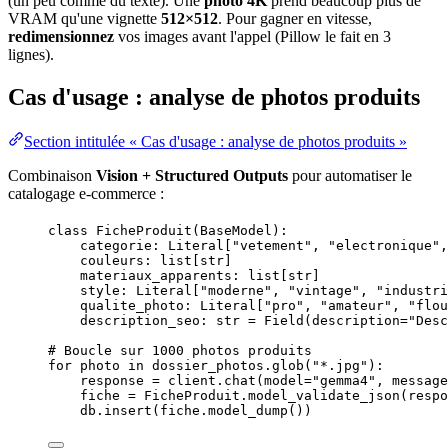
(un peu comme du texte). Une
photo 4K
prend beaucoup plus de
VRAM qu'une vignette
512×512
. Pour gagner en vitesse,
redimensionnez
vos images avant l'appel (Pillow le fait en 3
lignes).
Cas d'usage : analyse de photos produits
Section intitulée « Cas d'usage : analyse de photos produits »
Combinaison
Vision + Structured Outputs
pour automatiser le
catalogage e-commerce :
class
FicheProduit
(
BaseModel
):
categorie: Literal[
"
vetement
"
, 
"
electronique
"
,
couleurs: list[
str
]
materiaux_apparents: list[
str
]
style: Literal[
"
moderne
"
, 
"
vintage
"
, 
"
industri
qualite_photo: Literal[
"
pro
"
, 
"
amateur
"
, 
"
flou
description_seo: 
str
=
Field
(
description
=
"
Desc
# Boucle sur 1000 photos produits
for
 photo 
in
 dossier_photos.
glob
(
"
*.jpg
"
):
response 
=
 client.
chat
(
model
=
"
gemma4
"
,
message
fiche 
=
 FicheProduit.
model_validate_json
(
respo
db.
insert
(
fiche.
model_dump
())