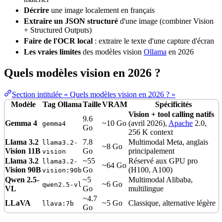
Décrire
une image localement en français
Extraire un
JSON
structuré
d'une image (combiner Vision
+ Structured Outputs)
Faire de l'OCR local
: extraire le texte d'une capture d'écran
Les vraies limites
des modèles vision
Ollama
en 2026
Quels modèles vision en 2026 ?
Section intitulée « Quels modèles vision en 2026 ? »
Modèle
Tag
Ollama
Taille
VRAM
Spécificités
Vision + tool calling natifs
9.6
Gemma 4
~10 Go
(avril 2026),
Apache
2.0,
gemma4
Go
256 K context
Llama 3.2
7.8
Multimodal Meta, anglais
llama3.2-
~8 Go
Vision 11B
Go
principalement
vision
Llama 3.2
~55
Réservé aux GPU pro
llama3.2-
~64 Go
Vision 90B
Go
(H100, A100)
vision:90b
Qwen 2.5-
~5
Multimodal Alibaba,
~6 Go
qwen2.5-vl
VL
Go
multilingue
~4.7
LLaVA
~5 Go
Classique, alternative légère
llava:7b
Go