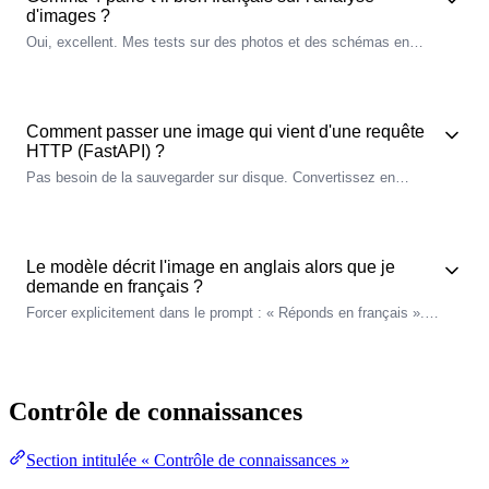
d'images ?
Oui, excellent. Mes
tests
sur des photos et des schémas en
français donnent des descriptions riches et idiomatiques. Llama
3.2 Vision est moins bon en français, préférez Gemma 4 pour un
usage francophone.
Comment passer une image qui vient d'une requête
HTTP (FastAPI) ?
Pas besoin de la sauvegarder sur disque. Convertissez en
base64 : ``python import base64 img_b64 =
base64.b64encode(file_bytes).decode()
client.chat(model="gemma4", messages=[{"
role
": "
user
",
"content": "...", "images": [img_b64]}]) ``
Le modèle décrit l'image en anglais alors que je
demande en français ?
Forcer explicitement dans le prompt : « Réponds en français ».
Avec un temperature: 0, le modèle suit cette instruction de
manière fiable.
Contrôle de connaissances
Section intitulée « Contrôle de connaissances »