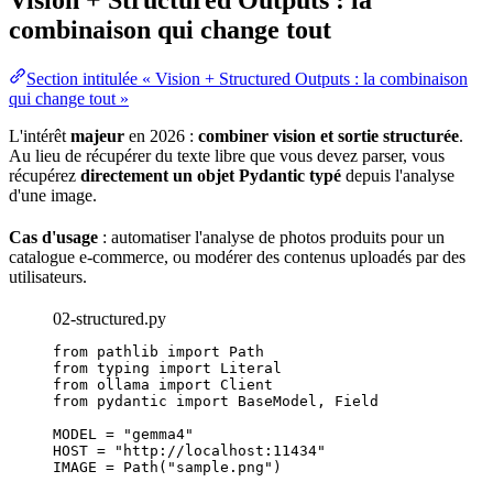
Vision + Structured Outputs : la
combinaison qui change tout
Section intitulée « Vision + Structured Outputs : la combinaison
qui change tout »
L'intérêt
majeur
en 2026 :
combiner vision et sortie structurée
.
Au lieu de récupérer du texte libre que vous devez parser, vous
récupérez
directement un objet Pydantic typé
depuis l'analyse
d'une image.
Cas d'usage
: automatiser l'analyse de photos produits pour un
catalogue e-commerce, ou modérer des contenus uploadés par des
utilisateurs.
02-structured.py
from
 pathlib 
import
 Path
from
 typing 
import
 Literal
from
 ollama 
import
 Client
from
 pydantic 
import
 BaseModel, Field
MODEL
=
"
gemma4
"
HOST
=
"
http://localhost:11434
"
IMAGE
=
Path
(
"
sample.png
"
)