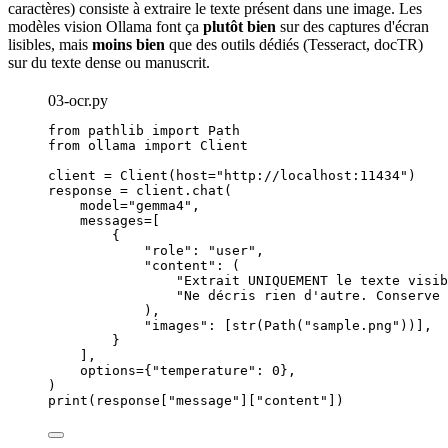
caractères) consiste à extraire le texte présent dans une image. Les
modèles vision Ollama font ça
plutôt bien
sur des captures d'écran
lisibles, mais
moins bien
que des outils dédiés (Tesseract, docTR)
sur du texte dense ou manuscrit.
03-ocr.py
from
 pathlib 
import
 Path
from
 ollama 
import
 Client
client 
=
Client
(
host
=
"
http://localhost:11434
"
)
response 
=
 client.
chat
(
model
=
"
gemma4
"
,
messages
=
[
{
"
role
"
: 
"
user
"
,
"
content
"
: (
"
Extrait UNIQUEMENT le texte visib
"
Ne décris rien d'autre. Conserve 
),
"
images
"
: 
[
str
(
Path
(
"
sample.png
"
))
]
,
}
],
options
=
{
"
temperature
"
: 
0
}
,
)
print
(
response
[
"
message
"
]
[
"
content
"
]
)