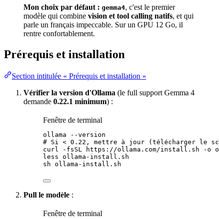
Mon choix par défaut :
, c'est le premier
gemma4
modèle qui combine
vision et tool calling natifs
, et qui
parle un français impeccable. Sur un GPU 12 Go, il
rentre confortablement.
Prérequis et installation
Section intitulée « Prérequis et installation »
Vérifier la
version
d'Ollama
(le full
support
Gemma 4
demande
0.22.1 minimum
) :
Fenêtre de terminal
ollama
--version
# Si < 0.22, mettre à jour (télécharger le sc
curl
-fsSL
https://ollama.com/install.sh
-o
o
less
ollama-install.sh
sh
ollama-install.sh
Pull le modèle
:
Fenêtre de terminal