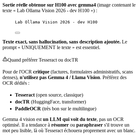
Sortie réelle obtenue sur H100 avec gemma4
(image contenant le
texte « Lab Ollama Vision 2026 - dev H100 ») :
Lab Ollama Vision 2026 - dev H100
Texte exact, sans hallucination, sans description ajoutée.
Le
prompt « UNIQUEMENT le texte » est essentiel.
Quand préférer Tesseract ou docTR
Pour de l'OCR
critique
(factures, formulaires administratifs, scans
denses),
n'utilisez pas Gemma 4 / Llama Vision
. Préférez des
OCR dédiés :
Tesseract
(
open source
, classique)
docTR
(HuggingFace, transformer)
PaddleOCR
(très bon sur le multilingue)
Gemma 4 vision est
un LLM qui voit du texte
, pas un OCR
optimisé. Il a tendance à
résumer
ou
paraphraser
s'il trouve un
mot peu lisible, là où Tesseract échouera proprement avec un blanc.