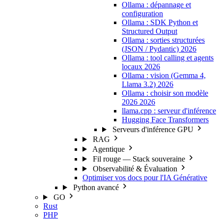
Ollama : dépannage et
configuration
Ollama : SDK Python et
Structured Output
Ollama : sorties structurées
(JSON / Pydantic)
2026
Ollama : tool calling et agents
locaux
2026
Ollama : vision (Gemma 4,
Llama 3.2)
2026
Ollama : choisir son modèle
2026
2026
llama.cpp : serveur d'inférence
Hugging Face Transformers
Serveurs d'inférence GPU
RAG
Agentique
Fil rouge — Stack souveraine
Observabilité & Évaluation
Optimiser vos docs pour l'IA Générative
Python avancé
GO
Rust
PHP