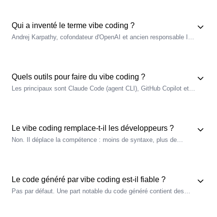
guide, vérifie et reformule plutôt qu'il n'écrit chaque ligne. Le
terme vient d'Andrej Karpathy (2025).
Qui a inventé le terme vibe coding ?
Andrej Karpathy, cofondateur d'OpenAI et ancien responsable IA
de Tesla, a popularisé l'expression début 2025 avec la formule «
*fully give in to the vibes, forget that the code even exists* ».
Quels outils pour faire du vibe coding ?
Les principaux sont Claude Code (
agent
CLI), GitHub Copilot et
Cursor (intégrés à l'éditeur), ainsi que Gemini CLI. Ils s'appuient
tous sur des grands modèles de langage.
Le vibe coding remplace-t-il les développeurs ?
Non. Il déplace la compétence : moins de syntaxe, plus de
formulation d'intention, de lecture critique et de
supervision
.
L'humain reste garant du sens, du contexte et de la sécurité du
code généré.
Le code généré par vibe coding est-il fiable ?
Pas par défaut. Une part notable du code généré contient des
failles ou de la dette technique. D'où l'importance de la relecture
humaine, des tests automatiques et du versionnement des