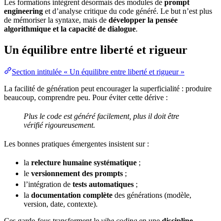
Les formations intègrent désormais des modules de
prompt
engineering
et d’analyse critique du code généré. Le but n’est plus
de mémoriser la syntaxe, mais de
développer la pensée
algorithmique et la capacité de dialogue
.
Un équilibre entre liberté et rigueur
Section intitulée « Un équilibre entre liberté et rigueur »
La facilité de génération peut encourager la superficialité : produire
beaucoup, comprendre peu. Pour éviter cette
dérive
:
Plus le code est généré facilement, plus il doit être
vérifié rigoureusement.
Les
bonnes pratiques
émergentes insistent sur :
la
relecture humaine systématique
;
le
versionnement des prompts
;
l’intégration de
tests automatiques
;
la
documentation complète
des générations (modèle,
version
, date, contexte).
Ces garde-fous transforment le
vibe coding
en une
discipline