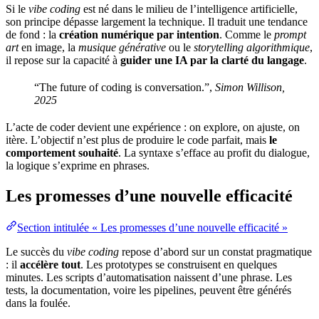
Si le
vibe coding
est né dans le milieu de l’intelligence artificielle,
son principe dépasse largement la technique. Il traduit une tendance
de fond : la
création numérique par intention
. Comme le
prompt
art
en
image
, la
musique générative
ou le
storytelling algorithmique
,
il repose sur la
capacité
à
guider une IA par la clarté du langage
.
“The future of coding is conversation.”,
Simon Willison,
2025
L’acte de coder devient une expérience : on explore, on ajuste, on
itère. L’objectif n’est plus de produire le code parfait, mais
le
comportement souhaité
. La syntaxe s’efface au profit du dialogue,
la logique s’exprime en phrases.
Les promesses d’une nouvelle efficacité
Section intitulée « Les promesses d’une nouvelle efficacité »
Le succès du
vibe coding
repose d’abord sur un constat pragmatique
: il
accélère tout
. Les prototypes se construisent en quelques
minutes. Les scripts d’
automatisation
naissent d’une phrase. Les
tests
, la
documentation
, voire les pipelines, peuvent être générés
dans la foulée.