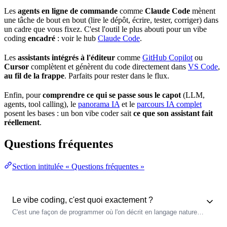
Les
agents en ligne de commande
comme
Claude Code
mènent
une
tâche
de bout en bout (lire le
dépôt
, écrire, tester, corriger) dans
un cadre que vous fixez. C'est l'outil le plus abouti pour un vibe
coding
encadré
: voir le hub
Claude Code
.
Les
assistants intégrés à l'éditeur
comme
GitHub Copilot
ou
Cursor
complètent et génèrent du code directement dans
VS Code
,
au fil de la frappe
. Parfaits pour rester dans le
flux
.
Enfin, pour
comprendre ce qui se passe sous le capot
(LLM,
agents, tool calling), le
panorama IA
et le
parcours IA complet
posent les bases : un bon vibe coder sait
ce que son assistant fait
réellement
.
Questions fréquentes
Section intitulée « Questions fréquentes »
Le vibe coding, c'est quoi exactement ?
C'est une façon de programmer où l'on décrit en langage naturel
le résultat voulu et où une IA génère le code. Le développeur