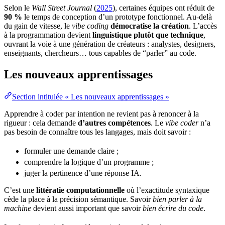
Selon le
Wall Street Journal
(
2025
), certaines équipes ont réduit de
90 %
le
temps
de conception d’un prototype fonctionnel. Au-delà
du gain de vitesse, le
vibe coding
démocratise la création
. L’accès
à la programmation devient
linguistique plutôt que technique
,
ouvrant la voie à une génération de créateurs : analystes, designers,
enseignants, chercheurs… tous capables de “parler” au code.
Les nouveaux apprentissages
Section intitulée « Les nouveaux apprentissages »
Apprendre à coder par intention ne revient pas à renoncer à la
rigueur : cela demande
d’autres compétences
. Le
vibe coder
n’a
pas besoin de connaître tous les langages, mais doit savoir :
formuler une demande claire ;
comprendre la logique d’un programme ;
juger la pertinence d’une
réponse
IA.
C’est une
littératie computationnelle
où l’exactitude syntaxique
cède la place à la précision sémantique. Savoir
bien parler à la
machine
devient aussi important que savoir
bien écrire du code
.