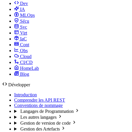
Dev
IA
MLOps
Sécu
Svc
Virt
IaC
Cont
Obs
Cloud
CI/CD
HomeLab
Blog
Développer
Introduction
Comprendre les API REST
Conventions de nommage
Langages de Programmation
Les autres langages
Gestion de version de code
Gestion des Artefacts