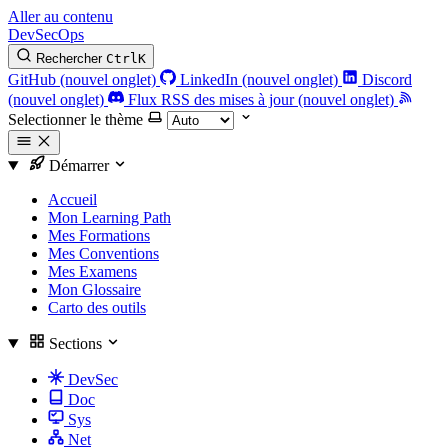
Aller au contenu
DevSecOps
Rechercher
Ctrl
K
GitHub (nouvel onglet)
LinkedIn (nouvel onglet)
Discord
(nouvel onglet)
Flux RSS des mises à jour (nouvel onglet)
Selectionner le thème
Démarrer
Accueil
Mon Learning Path
Mes Formations
Mes Conventions
Mes Examens
Mon Glossaire
Carto des outils
Sections
DevSec
Doc
Sys
Net