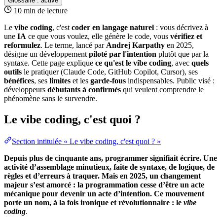
Glossaire :
activé
10 min de lecture
Le
vibe coding
, c'est
coder en langage naturel
: vous décrivez à
une
IA
ce que vous voulez, elle génère le
code
, vous
vérifiez et
reformulez
. Le terme, lancé par
Andrej Karpathy
en 2025,
désigne un développement
piloté par l'intention
plutôt que par la
syntaxe. Cette page explique
ce qu'est le vibe coding
, avec
quels
outils
le pratiquer (Claude Code,
GitHub
Copilot, Cursor), ses
bénéfices
, ses
limites
et les
garde-fous
indispensables. Public visé :
développeurs
débutants à confirmés
qui veulent comprendre le
phénomène sans le survendre.
Le vibe coding, c'est quoi ?
Section intitulée « Le vibe coding, c'est quoi ? »
Depuis plus de cinquante ans, programmer signifiait écrire. Une
activité d’assemblage minutieux, faite de syntaxe, de logique, de
règles et d’erreurs à traquer. Mais en 2025, un changement
majeur s’est amorcé : la
programmation
cesse d’être un acte
mécanique pour devenir un acte d’intention. Ce mouvement
porte un nom, à la fois ironique et révolutionnaire : le
vibe
coding
.