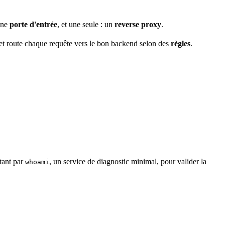
 une
porte d'
entrée
, et une seule : un
reverse proxy
.
 et route chaque requête vers le bon backend selon des
règles
.
stant par
, un service de diagnostic minimal, pour valider la
whoami