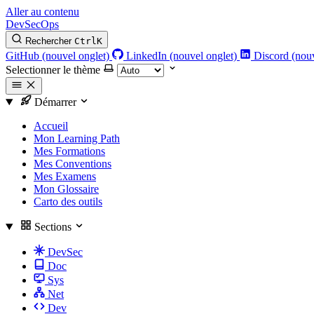
Aller au contenu
DevSecOps
Rechercher
Ctrl
K
GitHub (nouvel onglet)
LinkedIn (nouvel onglet)
Discord (nouv
Selectionner le thème
Démarrer
Accueil
Mon Learning Path
Mes Formations
Mes Conventions
Mes Examens
Mon Glossaire
Carto des outils
Sections
DevSec
Doc
Sys
Net
Dev