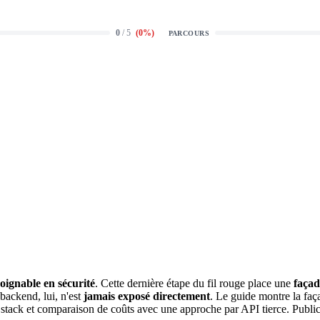
0
/ 5
(
0
%)
PARCOURS
joignable en
sécurité
. Cette dernière étape du fil rouge place une
façad
backend
, lui, n'est
jamais exposé directement
. Le guide montre la faça
a stack et comparaison de coûts avec une approche par
API
tierce. Public