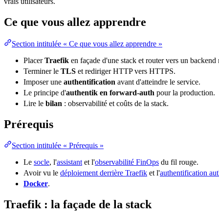
vrais utilisateurs.
Ce que vous allez apprendre
Section intitulée « Ce que vous allez apprendre »
Placer
Traefik
en façade d'une stack et router vers un backend
Terminer le
TLS
et rediriger
HTTP
vers
HTTPS
.
Imposer une
authentification
avant d'atteindre le service.
Le principe d'
authentik en forward-auth
pour la production.
Lire le
bilan
: observabilité et coûts de la stack.
Prérequis
Section intitulée « Prérequis »
Le
socle
, l'
assistant
et l'
observabilité FinOps
du fil rouge.
Avoir vu le
déploiement derrière Traefik
et l'
authentification au
Docker
.
Traefik : la façade de la stack