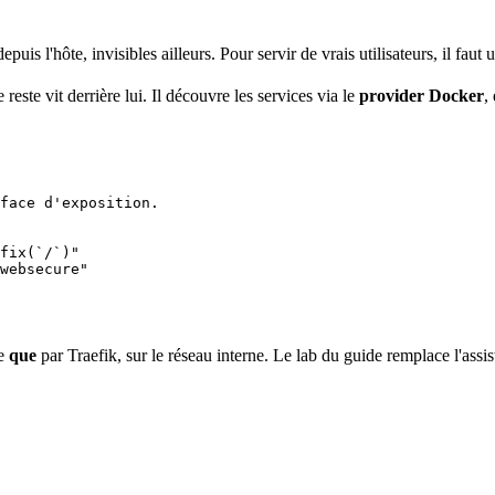
depuis l'hôte, invisibles ailleurs. Pour servir de vrais utilisateurs, il faut
e reste vit derrière lui. Il découvre les services via le
provider
Docker
,
face d'exposition.
fix(`/`)
"
websecure
"
le
que
par Traefik, sur le réseau interne. Le lab du guide remplace l'assi