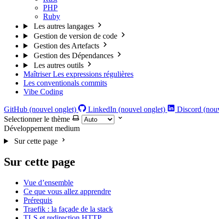
PHP
Ruby
Les autres langages
Gestion de version de code
Gestion des Artefacts
Gestion des Dépendances
Les autres outils
Maîtriser Les expressions régulières
Les conventionals commits
Vibe Coding
GitHub (nouvel onglet)
LinkedIn (nouvel onglet)
Discord (nouv
Selectionner le thème
Développement
medium
Sur cette page
Sur cette page
Vue d’ensemble
Ce que vous allez apprendre
Prérequis
Traefik : la façade de la stack
TLS et redirection HTTP