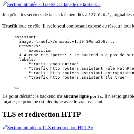
Section intitulée « Traefik : la façade de la stack »
Jusqu'ici, les services de la stack étaient liés à
, joignables 
127.0.0.1
Traefik
joue ce rôle. Il est le
seul
composant exposé au
réseau
; tout l
assistant
:
image
: 
traefik/whoami:v1.10.3@sha256:...
networks
:
- 
exposition
# Aucune clé "ports" : le backend n'a pas de sur
labels
:
- 
"
traefik.enable=true
"
- 
"
traefik.http.routers.assistant.rule=PathPre
- 
"
traefik.http.routers.assistant.entrypoints=
- 
"
traefik.http.routers.assistant.tls=true
"
Le point décisif : le backend n'a
aucune ligne
. Il n'est joignab
ports
façade ; le principe est identique avec le vrai assistant.
TLS et redirection HTTP
Section intitulée « TLS et redirection HTTP »