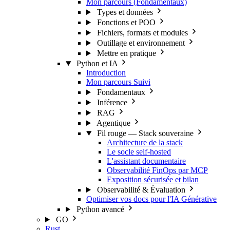
Mon parcours (Fondamentaux)
Types et données
Fonctions et POO
Fichiers, formats et modules
Outillage et environnement
Mettre en pratique
Python et IA
Introduction
Mon parcours
Suivi
Fondamentaux
Inférence
RAG
Agentique
Fil rouge — Stack souveraine
Architecture de la stack
Le socle self-hosted
L'assistant documentaire
Observabilité FinOps par MCP
Exposition sécurisée et bilan
Observabilité & Évaluation
Optimiser vos docs pour l'IA Générative
Python avancé
GO
Rust