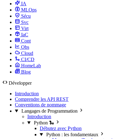
IA
MLOps
Sécu
Svc
Virt
IaC
Cont
Obs
Cloud
CI/CD
HomeLab
Blog
Développer
Introduction
Comprendre les API REST
Conventions de nommage
Langages de Programmation
Introduction
Python 🐍
Débutez avec Python
Python : les fondamentaux