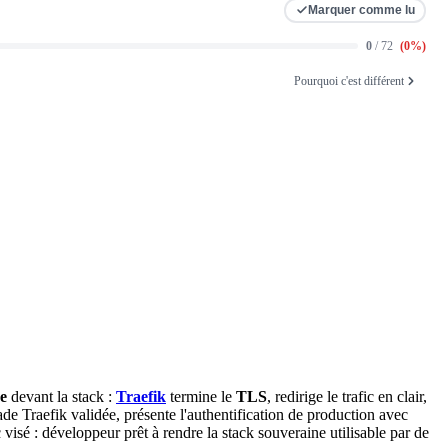
Marquer comme lu
0
/ 72
(
0
%)
Pourquoi c'est différent
e
devant la
stack
:
Traefik
termine le
TLS
, redirige le
trafic
en clair,
de Traefik validée, présente l'authentification de
production
avec
 visé : développeur prêt à rendre la stack souveraine utilisable par de