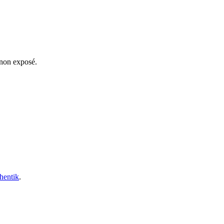
 non exposé.
thentik
.