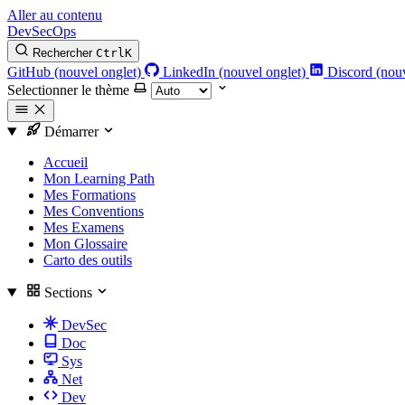
Aller au contenu
DevSecOps
Rechercher
Ctrl
K
GitHub (nouvel onglet)
LinkedIn (nouvel onglet)
Discord (nouv
Selectionner le thème
Démarrer
Accueil
Mon Learning Path
Mes Formations
Mes Conventions
Mes Examens
Mon Glossaire
Carto des outils
Sections
DevSec
Doc
Sys
Net
Dev