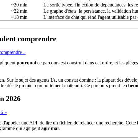
~20 min
La
sortie
typée, l'
injection de dépendances
, les r
~22 min
Le graphe d'états, la
persistance
, la validation h
~18 min
L'interface de chat qui rend l'agent utilisable par 
eulent comprendre
 comprendre »
xpliquent
pourquoi
ce parcours est construit dans cet ordre, et les piège
en. Sur le sujet des agents IA, un constat domine : la plupart des déve
ondre dès le premier comportement inattendu. Ce parcours prend le
chemi
en 2026
26 »
de d'appeler une
API
, de lire un fichier, de relancer une recherche. Cette
rogramme qui agit peut
agir mal
.