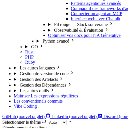
Patterns agentiques avancés
Comparatif des frameworks d'a
Connecter un agent au MCP
Interface web avec Chainlit
Fil rouge — Stack souveraine
Observabilité & Évaluation
Optimiser vos docs pour l'IA Générative
Python avancé
GO
Rust
PHP
Ruby
Les autres langages
Gestion de version de code
Gestion des Artefacts
Gestion des Dépendances
Les autres outils
Maîtriser Les expressions régulières
Les conventionals commits
Vibe Coding
GitHub (nouvel onglet)
LinkedIn (nouvel onglet)
Discord (nouv
Selectionner le thème
Développement
medium