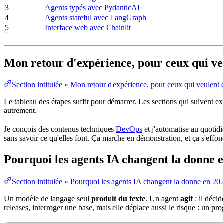
3
Agents typés avec PydanticAI
4
Agents stateful avec LangGraph
5
Interface web avec Chainlit
Mon retour d'expérience, pour ceux qui v
Section intitulée « Mon retour d'expérience, pour ceux qui veulent
Le tableau des étapes suffit pour démarrer. Les sections qui suivent e
autrement.
Je conçois des contenus techniques
DevOps
et j'automatise au quotidi
sans savoir ce qu'elles font. Ça marche en démonstration, et ça s'eff
Pourquoi les agents IA changent la donne 
Section intitulée « Pourquoi les agents IA changent la donne en 20
Un modèle de langage seul
produit du texte
. Un agent
agit
: il déci
releases, interroger une base, mais elle déplace aussi le risque : un p