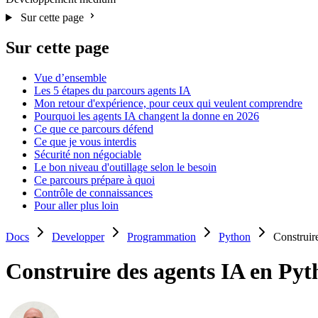
Sur cette page
Sur cette page
Vue d’ensemble
Les 5 étapes du parcours agents IA
Mon retour d'expérience, pour ceux qui veulent comprendre
Pourquoi les agents IA changent la donne en 2026
Ce que ce parcours défend
Ce que je vous interdis
Sécurité non négociable
Le bon niveau d'outillage selon le besoin
Ce parcours prépare à quoi
Contrôle de connaissances
Pour aller plus loin
Docs
Developper
Programmation
Python
Construir
Construire des agents IA en Pyt