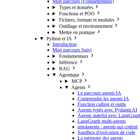
Mon parcours (Fondamentaux)
Types et données
Fonctions et POO
Fichiers, formats et modules
Outillage et environnement
Mettre en pratique
Python et IA
Introduction
Mon parcours
Suivi
Fondamentaux
Inférence
RAG
Agentique
MCP
Agents
Le parcours agents IA
Comprendre les agents IA
Function calling et outils
Agents typés avec PydanticAI
Agents stateful avec LangGrap
LangGraph multi-agents
smolagents : agents qui codent
Sandbox d'exécution de code
La mémoire des agents