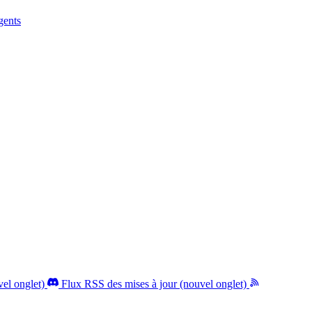
gents
el onglet)
Flux RSS des mises à jour (nouvel onglet)