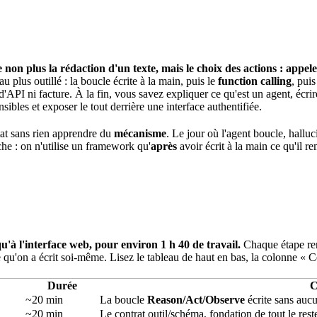
n plus la rédaction d'un texte, mais le choix des actions : appeler 
u plus outillé : la boucle écrite à la main, puis le
function
calling
, pui
 d'API
ni facture. À la fin, vous savez expliquer ce qu'est un agent, écri
nsibles et exposer le tout derrière une interface authentifiée.
tat sans rien apprendre du
mécanisme
. Le jour où l'agent boucle, hallu
he : on n'utilise un
framework
qu'
après
avoir écrit à la main ce qu'il r
qu'à l'interface web, pour environ 1 h 40 de travail.
Chaque étape rend
u'on a écrit soi-même. Lisez le tableau de haut en bas, la colonne « Ce
Durée
C
~20 min
La boucle
Reason/Act/Observe
écrite sans au
~20 min
Le contrat outil/schéma, fondation de tout le rest