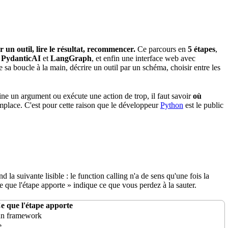
un outil, lire le résultat, recommencer.
Ce parcours en
5 étapes
,
s
PydanticAI
et
LangGraph
, et enfin une interface
web
avec
re sa boucle à la main, décrire un outil par un
schéma
, choisir entre les
cine un argument ou exécute une action de trop, il faut savoir
où
emplace. C'est pour cette raison que le développeur
Python
est le public
 la suivante lisible : le function calling n'a de sens qu'une fois la
 que l'étape apporte » indique ce que vous perdez à la sauter.
e que l'étape apporte
cun framework
e