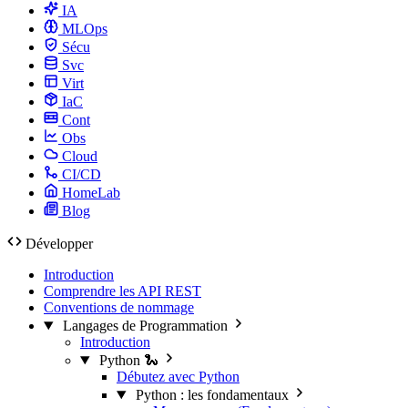
IA
MLOps
Sécu
Svc
Virt
IaC
Cont
Obs
Cloud
CI/CD
HomeLab
Blog
Développer
Introduction
Comprendre les API REST
Conventions de nommage
Langages de Programmation
Introduction
Python 🐍
Débutez avec Python
Python : les fondamentaux