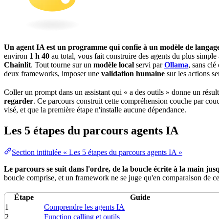
Un
agent
IA est un programme qui confie à un modèle de langage no
environ
1 h 40
au total, vous fait construire des agents du plus simple a
Chainlit
. Tout tourne sur un
modèle local
servi par
Ollama
, sans
clé
deux frameworks, imposer une
validation
humaine
sur les actions se
Coller un prompt dans un assistant qui « a des outils » donne un résul
regarder
. Ce parcours construit cette compréhension couche par couc
visé, et que la première étape n'installe aucune dépendance.
Les 5 étapes du parcours agents IA
Section intitulée « Les 5 étapes du parcours agents IA »
Le parcours se suit dans l'ordre, de la boucle écrite à la main jus
boucle comprise, et un framework ne se juge qu'en comparaison de ce q
Étape
Guide
1
Comprendre les agents IA
2
Function calling et outils