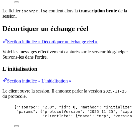
Le fichier
contient alors la
transcription brute
de la
jsonrpc.log
session.
Décortiquer un échange réel
Section intitulée « Décortiquer un échange réel »
Voici les messages effectivement capturés sur le serveur blog-helper.
Suivons-les dans l'ordre.
L'initialisation
Section intitulée « L'initialisation »
Le client ouvre la session. Il annonce parler la version
2025-11-25
du protocole.
{
"jsonrpc"
: 
"
2.0
"
, 
"id"
: 
0
, 
"method"
: 
"
initialize
"
"params"
: {
"protocolVersion"
: 
"
2025-11-25
"
, 
"capa
"clientInfo"
: {
"name"
: 
"
mcp
"
, 
"version