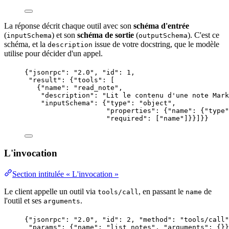
La réponse décrit chaque outil avec son
schéma d'
entrée
(
) et son
schéma de
sortie
(
). C'est ce
inputSchema
outputSchema
schéma, et la
issue de votre docstring, que le modèle
description
utilise pour décider d'un appel.
{
"jsonrpc"
: 
"
2.0
"
, 
"id"
: 
1
,
"result"
: {
"tools"
: [
{
"name"
: 
"
read_note
"
,
"description"
: 
"
Lit le contenu d'une note Mark
"inputSchema"
: {
"type"
: 
"
object
"
,
"properties"
: {
"name"
: {
"type"
"required"
: [
"
name
"
]}}]}}
L'invocation
Section intitulée « L'invocation »
Le client appelle un outil via
, en passant le
de
tools/call
name
l'outil et ses
.
arguments
{
"jsonrpc"
: 
"
2.0
"
, 
"id"
: 
2
, 
"method"
: 
"
tools/call
"
"params"
: {
"name"
: 
"
list_notes
"
, 
"arguments"
: {}}