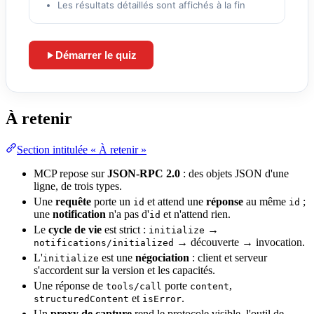
Les résultats détaillés sont affichés à la fin
Démarrer le quiz
Lance le quiz et démarre le chronomètre
À retenir
Section intitulée « À retenir »
MCP repose sur
JSON-RPC 2.0
: des objets JSON d'une
ligne, de trois types.
Une
requête
porte un
et attend une
réponse
au même
;
id
id
une
notification
n'a pas d'
et n'attend rien.
id
Le
cycle de vie
est strict :
→
initialize
→ découverte → invocation.
notifications/initialized
L'
est une
négociation
: client et serveur
initialize
s'accordent sur la version et les capacités.
Une réponse de
porte
,
tools/call
content
et
.
structuredContent
isError
Un
proxy de capture
rend le protocole visible, l'outil de