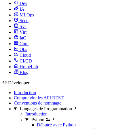
Dev
IA
MLOps
Sécu
Svc
Virt
IaC
Cont
Obs
Cloud
CI/CD
HomeLab
Blog
Développer
Introduction
Comprendre les API REST
Conventions de nommage
Langages de Programmation
Introduction
Python 🐍
Débutez avec Python