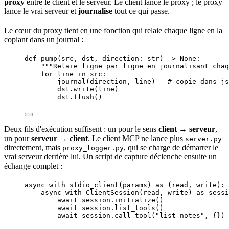
proxy
entre le client et le serveur. Le client lance le proxy ; le proxy
lance le vrai serveur et
journalise
tout ce qui passe.
Le cœur du proxy tient en une
fonction
qui relaie chaque ligne en la
copiant dans un journal :
def
pump
(
src
, 
dst
, 
direction
: 
str
)
 -> 
None
:
"""
Relaie ligne par ligne en journalisant chaq
for
 line 
in
 src:
journal
(
direction
,
 line
)   
# copie dans js
dst.
write
(
line
)
dst.
flush
()
Deux fils d'
exécution
suffisent : un pour le sens
client → serveur
,
un pour
serveur → client
. Le client MCP ne lance plus
server.py
directement, mais
, qui se charge de démarrer le
proxy_logger.py
vrai serveur derrière lui. Un script de capture déclenche ensuite un
échange complet :
async
with
stdio_client
(
params
) 
as
 (read, write):
async
with
ClientSession
(
read
,
 write
) 
as
 sessi
await
 session.
initialize
()
await
 session.
list_tools
()
await
 session.
call_tool
(
"
list_notes
"
,
 {}
)