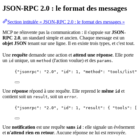
JSON-RPC 2.0 : le format des messages
Section intitulée « JSON-RPC 2.0 : le format des messages »
MCP ne réinvente pas la
communication
: il s'appuie sur
JSON-
RPC 2.0
, un standard simple et ancien. Chaque message est un
objet JSON
tenant sur une ligne. Il en existe trois types, et c'est tout.
Une
requête
demande une action et
attend une réponse
. Elle porte
un
unique, un
(l'action voulue) et des
.
id
method
params
{
"jsonrpc"
: 
"
2.0
"
, 
"id"
: 
1
, 
"method"
: 
"
tools/list
"
Une
réponse
répond à une requête. Elle reprend le
même
et
id
contient soit un
, soit un
.
result
error
{
"jsonrpc"
: 
"
2.0
"
, 
"id"
: 
1
, 
"result"
: { 
"tools"
: [
Une
notification
est une requête
sans
: elle signale un événement
id
et
n'attend rien en retour
. Aucune réponse ne lui est renvoyée.