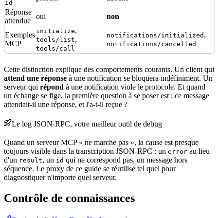
id
Réponse
oui
non
attendue
,
initialize
Exemples
,
notifications/initialized
,
tools/list
MCP
notifications/cancelled
tools/call
Cette distinction explique des comportements courants. Un client qui
attend une réponse
à une notification se bloquera indéfiniment. Un
serveur qui
répond
à une notification viole le protocole. Et quand
un échange se fige, la première question à se poser est : ce message
attendait-il une réponse, et l'a-t-il reçue ?
Le log JSON-RPC, votre meilleur outil de debug
Quand un serveur MCP « ne marche pas », la cause est presque
toujours visible dans la transcription JSON-RPC : un
au lieu
error
d'un
, un
qui ne correspond pas, un message hors
result
id
séquence. Le proxy de ce guide se réutilise tel quel pour
diagnostiquer n'importe quel serveur.
Contrôle de connaissances