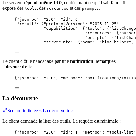
Le serveur répond,
même
0
, en déclarant ce qu'il sait faire : il
id
expose des
, des
et des
.
tools
resources
prompts
{
"jsonrpc"
: 
"
2.0
"
, 
"id"
: 
0
,
"result"
: {
"protocolVersion"
: 
"
2025-11-25
"
,
"capabilities"
: {
"tools"
: {
"listChange
"resources"
: {
"subscr
"prompts"
: {
"listChan
"serverInfo"
: {
"name"
: 
"
blog-helper
"
, 
Le client clôt le handshake par une
notification
, remarquez
l'
absence de
:
id
{
"jsonrpc"
: 
"
2.0
"
, 
"method"
: 
"
notifications/initia
La découverte
Section intitulée « La découverte »
Le client demande la liste des outils. La requête est minimale :
{
"jsonrpc"
: 
"
2.0
"
, 
"id"
: 
1
, 
"method"
: 
"
tools/list
"