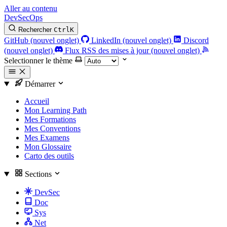
Aller au contenu
DevSecOps
Rechercher
Ctrl
K
GitHub (nouvel onglet)
LinkedIn (nouvel onglet)
Discord
(nouvel onglet)
Flux RSS des mises à jour (nouvel onglet)
Selectionner le thème
Démarrer
Accueil
Mon Learning Path
Mes Formations
Mes Conventions
Mes Examens
Mon Glossaire
Carto des outils
Sections
DevSec
Doc
Sys
Net