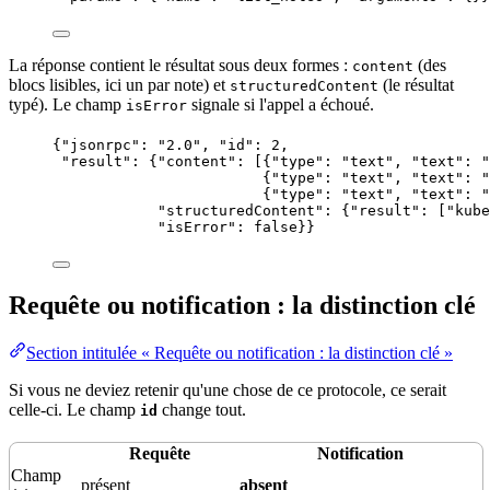
La réponse contient le résultat sous deux formes :
(des
content
blocs lisibles, ici un par note) et
(le résultat
structuredContent
typé). Le champ
signale si l'appel a échoué.
isError
{
"jsonrpc"
: 
"
2.0
"
, 
"id"
: 
2
,
"result"
: {
"content"
: [{
"type"
: 
"
text
"
, 
"text"
: 
"
{
"type"
: 
"
text
"
, 
"text"
: 
"
{
"type"
: 
"
text
"
, 
"text"
: 
"
"structuredContent"
: {
"result"
: [
"
kube
"isError"
: 
false
}}
Requête ou notification : la distinction clé
Section intitulée « Requête ou notification : la distinction clé »
Si vous ne deviez retenir qu'une chose de ce protocole, ce serait
celle-ci. Le champ
change tout.
id
Requête
Notification
Champ
présent
absent