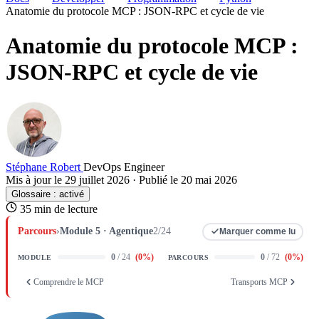
Anatomie du protocole MCP : JSON-RPC et cycle de vie
Anatomie du protocole MCP :
JSON-RPC et cycle de vie
Stéphane Robert
DevOps Engineer
Mis à jour le 29 juillet 2026
·
Publié le 20 mai 2026
Glossaire :
activé
35 min de lecture
Parcours
›
Module 5 · Agentique
2/24
Marquer comme lu
0
/ 24
(
0
%)
0
/ 72
(
0
%)
MODULE
PARCOURS
Comprendre le MCP
Transports MCP