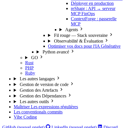
Déployer en production
reShapr : API → serveur
MCP FinOps
ContextForge : passerelle
MCP
Agents
Fil rouge — Stack souveraine
Observabilité & Évaluation
Optimiser vos docs pour l'IA Générative
Python avancé
GO
Rust
PHP
Ruby
Les autres langages
Gestion de version de code
Gestion des Artefacts
Gestion des Dépendances
Les autres outils
Maîtriser Les expressions régulières
Les conventionals commits
Vibe Coding
GitHub (nouvel onglet)
LinkedIn (nouvel onglet)
Discord