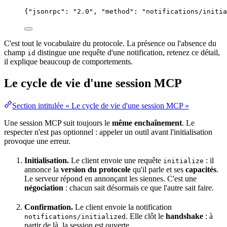
{
"jsonrpc"
: 
"
2.0
"
, 
"method"
: 
"
notifications/initia
C'est tout le vocabulaire du protocole. La présence ou l'absence du
champ
distingue une requête d'une notification, retenez ce détail,
id
il explique beaucoup de comportements.
Le cycle de vie d'une session MCP
Section intitulée « Le cycle de vie d'une session MCP »
Une session MCP suit toujours le
même enchaînement
. Le
respecter n'est pas optionnel : appeler un outil avant l'initialisation
provoque une erreur.
Initialisation.
Le client envoie une requête
: il
initialize
annonce la
version
du protocole
qu'il parle et ses
capacités
.
Le serveur répond en annonçant les siennes. C'est une
négociation
: chacun sait désormais ce que l'autre sait faire.
Confirmation.
Le client envoie la notification
. Elle clôt le
handshake
: à
notifications/initialized
partir de là, la session est ouverte.