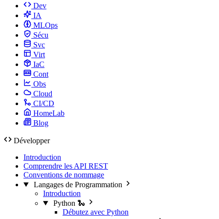
Dev
IA
MLOps
Sécu
Svc
Virt
IaC
Cont
Obs
Cloud
CI/CD
HomeLab
Blog
Développer
Introduction
Comprendre les API REST
Conventions de nommage
Langages de Programmation
Introduction
Python 🐍
Débutez avec Python