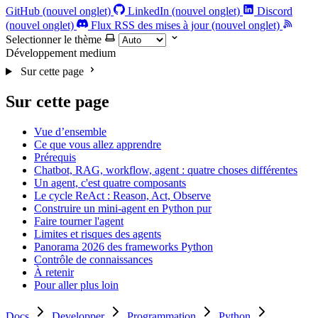
GitHub (nouvel onglet)
LinkedIn (nouvel onglet)
Discord
(nouvel onglet)
Flux RSS des mises à jour (nouvel onglet)
Selectionner le thème
Développement
medium
Sur cette page
Sur cette page
Vue d’ensemble
Ce que vous allez apprendre
Prérequis
Chatbot, RAG, workflow, agent : quatre choses différentes
Un agent, c'est quatre composants
Le cycle ReAct : Reason, Act, Observe
Construire un mini-agent en Python pur
Faire tourner l'agent
Limites et risques des agents
Panorama 2026 des frameworks Python
Contrôle de connaissances
À retenir
Pour aller plus loin
Docs
Developper
Programmation
Python