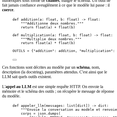
numériques sous forme de
chaînes
, malgré le schéma. Un outil ne
fait jamais confiance aveuglément à ce que le modèle lui passe : il
coerce
.
def
addition
(
a
: 
float
, 
b
: 
float
)
 -> 
float
:
"""
Additionne deux nombres.
"""
return
float
(
a
) 
+
float
(
b
)
def
multiplication
(
a
: 
float
, 
b
: 
float
)
 -> 
float
:
"""
Multiplie deux nombres.
"""
return
float
(
a
) 
*
float
(
b
)
OUTILS
=
 {
"
addition
"
: addition, 
"
multiplication
"
: 
Ces fonctions sont décrites au modèle par un
schéma
, nom,
description (la docstring), paramètres attendus. C'est ainsi que le
LLM sait quels outils existent.
L'
appel au LLM
est une simple requête
HTTP
. On envoie la
mémoire et le schéma des outils ; on récupère le message de réponse
du modèle.
def
appeler_llm
(
messages
: list[
dict
]
)
 -> 
dict
:
"""
Envoie la conversation au modèle et renvoie
corps 
=
 json.
dumps
(