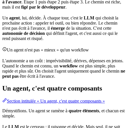
à l'avance
. Étape 1 puis étape 2 puis étape 3. Le chemin est riche,
mais il est
figé par le développeur
.
Un
agent
, lui, décide. À chaque tour, c'est le
LLM
qui choisit la
prochaine action : appeler tel outil, ou bien répondre. Le chemin
n'est pas écrit à l'avance, il
émerge
de la situation. C'est cette
autonomie de décision
qui définit l'agent, et c'est aussi ce qui le
rend puissant et risqué.
Un agent n'est pas « mieux » qu'un workflow
L'autonomie a un coût : imprévisibilité, dérives, dépenses en jetons.
Quand le chemin est connu, un
workflow
est plus simple, plus
rapide et plus sûr. On choisit l'agent uniquement quand le chemin
ne
peut pas
être écrit à l'avance.
Un agent, c'est quatre composants
Section intitulée « Un agent, c'est quatre composants »
Démystifions. Un agent se ramène à
quatre éléments
, et chacun est
simple.
Le
LLM
est le cerveau : il raisonne et décide. Mais seul, il ne sait