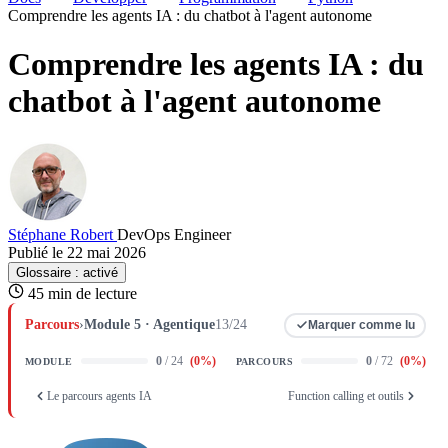
Comprendre les agents IA : du chatbot à l'agent autonome
Comprendre les agents IA : du
chatbot à l'agent autonome
Stéphane Robert
DevOps Engineer
Publié le 22 mai 2026
Glossaire :
activé
45 min de lecture
Parcours
›
Module 5 · Agentique
13/24
Marquer comme lu
0
/ 24
(
0
%)
0
/ 72
(
0
%)
MODULE
PARCOURS
Le parcours agents IA
Function calling et outils