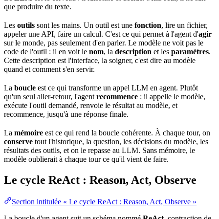
que produire du texte.
Les
outils
sont les mains. Un outil est une
fonction
, lire un fichier,
appeler une API, faire un calcul. C'est ce qui permet à l'agent d'
agir
sur le monde, pas seulement d'en parler. Le modèle ne voit pas le
code de l'outil : il en voit le
nom
, la
description
et les
paramètres
.
Cette description est l'interface, la soigner, c'est dire au modèle
quand et comment s'en servir.
La
boucle
est ce qui transforme un appel LLM en agent. Plutôt
qu'un seul aller-retour, l'agent
recommence
: il appelle le modèle,
exécute l'outil demandé, renvoie le résultat au modèle, et
recommence, jusqu'à une réponse finale.
La
mémoire
est ce qui rend la boucle cohérente. À chaque tour, on
conserve
tout l'historique, la question, les décisions du modèle, les
résultats des outils, et on le repasse au LLM. Sans mémoire, le
modèle oublierait à chaque tour ce qu'il vient de faire.
Le cycle ReAct : Reason, Act, Observe
Section intitulée « Le cycle ReAct : Reason, Act, Observe »
La boucle d'un agent suit un
schéma
nommé
ReAct
, contraction de