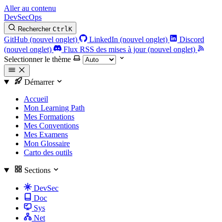
Aller au contenu
DevSecOps
Rechercher
Ctrl
K
GitHub (nouvel onglet)
LinkedIn (nouvel onglet)
Discord
(nouvel onglet)
Flux RSS des mises à jour (nouvel onglet)
Selectionner le thème
Démarrer
Accueil
Mon Learning Path
Mes Formations
Mes Conventions
Mes Examens
Mon Glossaire
Carto des outils
Sections
DevSec
Doc
Sys
Net