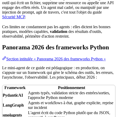
outil qui écrit un fichier, supprime une ressource ou appelle une API
engage des effets réels. Un agent mal cadré, ou manipulé par une
injection de prompt, agit de travers, c'est tout l'objet du guide
Sécurité MCP
.
Ces limites ne condamnent pas les agents : elles dictent les
bonnes
pratiques
, modèles capables,
validation
des résultats d'outils,
observabilité, périmètre d'action restreint.
Panorama 2026 des frameworks Python
Section intitulée « Panorama 2026 des frameworks Python »
Le mini-agent de ce guide est pédagogique : en
production
, on
s'appuie sur un framework qui gère le schéma des outils, les erreurs,
l'
asynchrone
, l'observabilité. Les principaux, début 2026 :
Framework
Positionnement
Agents typés, validation stricte des entrées/sorties,
PydanticAI
l'approche Python moderne
Agents et workflows à
état
, graphe explicite, reprise
LangGraph
sur
incident
L'agent écrit du code Python plutôt que du
JSON
,
smolagents