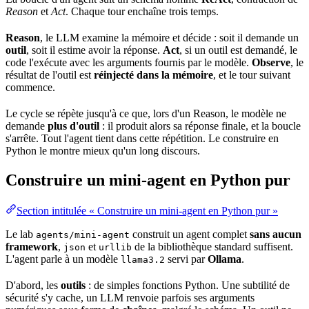
Reason
et
Act
. Chaque tour enchaîne trois
temps
.
Reason
, le LLM examine la mémoire et décide : soit il demande un
outil
, soit il estime avoir la réponse.
Act
, si un outil est demandé, le
code l'exécute avec les arguments fournis par le modèle.
Observe
, le
résultat de l'outil est
réinjecté dans la mémoire
, et le tour suivant
commence.
Le cycle se répète jusqu'à ce que, lors d'un Reason, le modèle ne
demande
plus d'outil
: il produit alors sa réponse finale, et la boucle
s'arrête. Tout l'agent tient dans cette répétition. Le construire en
Python le montre mieux qu'un long discours.
Construire un mini-agent en Python pur
Section intitulée « Construire un mini-agent en Python pur »
Le lab
construit un agent complet
sans aucun
agents/mini-agent
framework
,
et
de la
bibliothèque
standard suffisent.
json
urllib
L'agent parle à un modèle
servi par
Ollama
.
llama3.2
D'abord, les
outils
: de simples fonctions Python. Une subtilité de
sécurité
s'y
cache
, un LLM renvoie parfois ses arguments