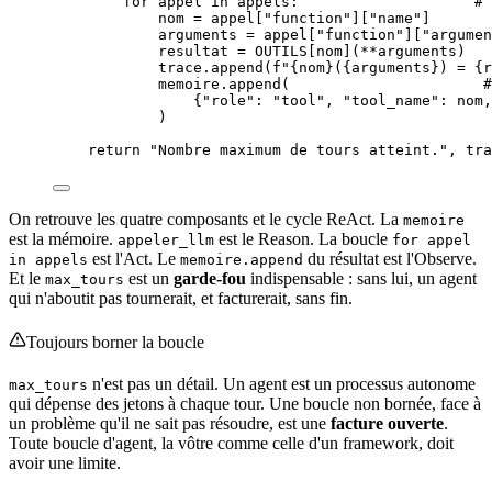
for
 appel 
in
 appels:                    
# 
nom 
=
 appel[
"
function
"
]
[
"
name
"
]
arguments 
=
 appel[
"
function
"
]
[
"
argumen
resultat 
=
OUTILS
[nom](
**
arguments
)
trace.
append
(
f
"
{nom}
(
{arguments}
) = 
{r
memoire.
append
(
#
{
"
role
"
: 
"
tool
"
, 
"
tool_name
"
: nom,
)
return
"
Nombre maximum de tours atteint.
"
, tra
On retrouve les quatre composants et le cycle ReAct. La
memoire
est la mémoire.
est le Reason. La boucle
appeler_llm
for appel
est l'Act. Le
du résultat est l'Observe.
in appels
memoire.append
Et le
est un
garde-fou
indispensable : sans lui, un agent
max_tours
qui n'aboutit pas tournerait, et facturerait, sans fin.
Toujours borner la boucle
n'est pas un détail. Un agent est un
processus
autonome
max_tours
qui dépense des jetons à chaque tour. Une boucle non bornée, face à
un problème qu'il ne sait pas résoudre, est une
facture ouverte
.
Toute boucle d'agent, la vôtre comme celle d'un framework, doit
avoir une limite.