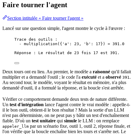
Faire tourner l'agent
Section intitulée « Faire tourner l'agent »
Lancé sur une question simple, l'agent montre le cycle à l'œuvre :
Trace des outils :
- multiplication({'a': 23, 'b': 17}) = 391.0
Réponse : Le résultat de 23 fois 17 est 391.
Deux tours ont eu lieu. Au premier, le modèle a
raisonné
qu'il fallait
multiplier et a demandé l'outil ; le code l'a
exécuté
et a
observé
.
391
Au second tour, le modèle, voyant le résultat en mémoire, n'a plus
demandé d'outil, il a formulé la réponse, et la boucle s'est arrêtée.
Vérifier ce comportement demande deux
tests
de nature différente.
Un
test d'intégration
lance l'agent contre le vrai modèle : appelle-t-
il le bon outil, obtient-il le bon résultat ? Mais la
sortie
d'un LLM
n'est pas déterministe, on ne peut pas y bâtir un test d'enchaînement
fiable. D'où un
test unitaire
qui
simule
le LLM : on remplace
par un scénario fixe, outil 1, outil 2, réponse finale, et
appeler_llm
l'on vérifie que la boucle enchaîne bien les tours et s'arrête net. Le