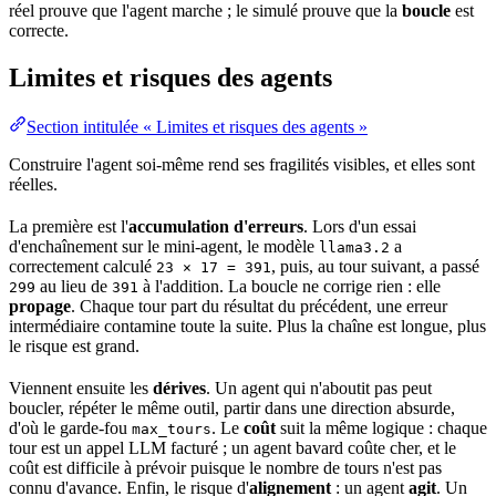
réel prouve que l'agent marche ; le simulé prouve que la
boucle
est
correcte.
Limites et risques des agents
Section intitulée « Limites et risques des agents »
Construire l'agent soi-même rend ses fragilités visibles, et elles sont
réelles.
La première est l'
accumulation d'erreurs
. Lors d'un essai
d'enchaînement sur le mini-agent, le modèle
a
llama3.2
correctement calculé
, puis, au tour suivant, a passé
23 × 17 = 391
au lieu de
à l'addition. La boucle ne corrige rien : elle
299
391
propage
. Chaque tour part du résultat du précédent, une erreur
intermédiaire contamine toute la suite. Plus la chaîne est longue, plus
le risque est grand.
Viennent ensuite les
dérives
. Un agent qui n'aboutit pas peut
boucler, répéter le même outil, partir dans une direction absurde,
d'où le garde-fou
. Le
coût
suit la même logique : chaque
max_tours
tour est un appel LLM facturé ; un agent bavard coûte cher, et le
coût est difficile à prévoir puisque le nombre de tours n'est pas
connu d'avance. Enfin, le risque d'
alignement
: un agent
agit
. Un