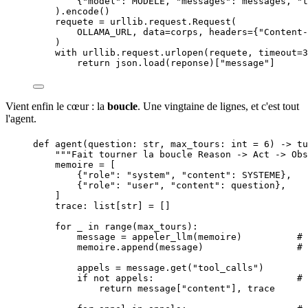
{
"
model
"
: MODELE, 
"
messages
"
: messages, 
"
t
).
encode
()
requete 
=
 urllib.request.
Request
(
OLLAMA_URL
,
data
=
corps
,
headers
=
{
"
Content-
)
with
 urllib.request.
urlopen
(
requete
,
timeout
=
3
return
 json.
load
(
reponse
)
[
"
message
"
]
Vient enfin le cœur : la
boucle
. Une vingtaine de lignes, et c'est tout
l'agent.
def
agent
(
question
: 
str
, 
max_tours
: 
int
=
6
)
 -> tu
"""
Fait tourner la boucle Reason -> Act -> Obs
memoire 
=
[
{
"
role
"
: 
"
system
"
, 
"
content
"
: 
SYSTEME
},
{
"
role
"
: 
"
user
"
, 
"
content
"
: question},
]
trace: list[
str
] 
=
[]
for
 _ 
in
range
(
max_tours
):
message 
=
appeler_llm
(
memoire
)          
# 
memoire.
append
(
message
)                 
# 
appels 
=
 message.
get
(
"
tool_calls
"
)
if
not
 appels:                          
# 
return
 message[
"
content
"
], trace