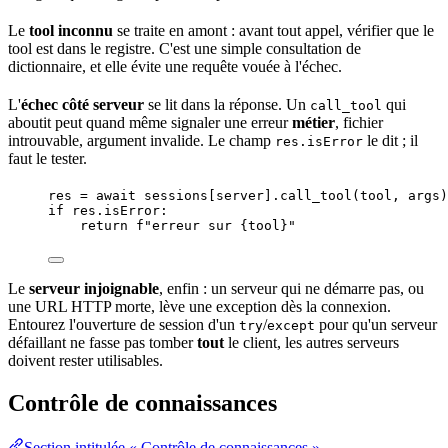
Le
tool inconnu
se traite en
amont
: avant tout appel, vérifier que le
tool est dans le registre. C'est une simple consultation de
dictionnaire, et elle évite une requête vouée à l'échec.
L'
échec côté serveur
se lit dans la réponse. Un
qui
call_tool
aboutit peut quand même signaler une erreur
métier
, fichier
introuvable, argument invalide. Le champ
le dit ; il
res.isError
faut le tester.
res 
=
await
 sessions[server].
call_tool
(
tool
,
 args
)
if
 res.isError:
return
f
"erreur sur 
{
tool
}
"
Le
serveur injoignable
, enfin : un serveur qui ne démarre pas, ou
une
URL
HTTP
morte, lève une
exception
dès la connexion.
Entourez l'ouverture de session d'un
/
pour qu'un serveur
try
except
défaillant ne fasse pas tomber
tout
le client, les autres serveurs
doivent rester utilisables.
Contrôle de connaissances
Section intitulée « Contrôle de connaissances »