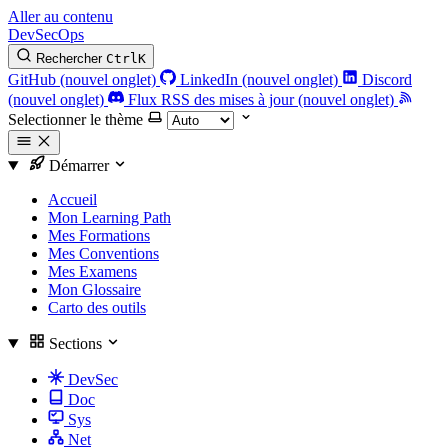
Aller au contenu
DevSecOps
Rechercher
Ctrl
K
GitHub (nouvel onglet)
LinkedIn (nouvel onglet)
Discord
(nouvel onglet)
Flux RSS des mises à jour (nouvel onglet)
Selectionner le thème
Démarrer
Accueil
Mon Learning Path
Mes Formations
Mes Conventions
Mes Examens
Mon Glossaire
Carto des outils
Sections
DevSec
Doc
Sys
Net