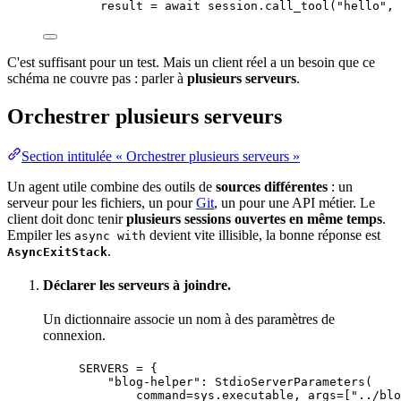
result 
=
await
 session.
call_tool
(
"
hello
"
,
 
C'est suffisant pour un test. Mais un client réel a un besoin que ce
schéma
ne couvre pas : parler à
plusieurs serveurs
.
Orchestrer plusieurs serveurs
Section intitulée « Orchestrer plusieurs serveurs »
Un agent utile combine des outils de
sources différentes
: un
serveur pour les fichiers, un pour
Git
, un pour une
API
métier. Le
client doit donc tenir
plusieurs sessions ouvertes en même
temps
.
Empiler les
devient vite illisible, la bonne
réponse
est
async with
.
AsyncExitStack
Déclarer les serveurs à joindre.
Un dictionnaire associe un nom à des
paramètres
de
connexion.
SERVERS
=
 {
"
blog-helper
"
: 
StdioServerParameters
(
command
=
sys.executable
,
args
=
[
"
../blo