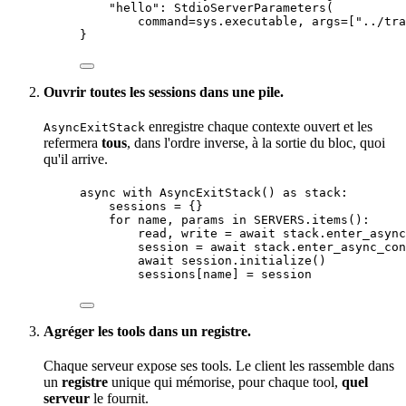
"
hello
"
: 
StdioServerParameters
(
command
=
sys.executable
,
args
=
[
"
../tra
}
Ouvrir toutes les sessions dans une pile.
enregistre chaque contexte ouvert et les
AsyncExitStack
refermera
tous
, dans l'ordre inverse, à la
sortie
du bloc, quoi
qu'il arrive.
async
with
AsyncExitStack
() 
as
 stack:
sessions 
=
 {}
for
 name, params 
in
SERVERS
.
items
():
read, write 
=
await
 stack.
enter_async
session 
=
await
 stack.
enter_async_con
await
 session.
initialize
()
sessions[name] 
=
 session
Agréger les tools dans un registre.
Chaque serveur expose ses tools. Le client les rassemble dans
un
registre
unique qui mémorise, pour chaque tool,
quel
serveur
le fournit.