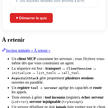
Les résultats détaillés sont affichés à la fin
Démarrer le quiz
Lance le quiz et démarre le chronomètre
À retenir
Section intitulée « À retenir »
Un
client MCP
consomme les serveurs ; vous l'écrivez vous-
même dès que vous construisez un agent.
La séquence est fixe :
transport
→
→
ClientSession
→
→
.
initialize
list_tools
call_tool
gère proprement
plusieurs sessions
AsyncExitStack
ouvertes en parallèle.
Un
registre
agrège les capacités et
route
tool → serveur
les appels.
Trois erreurs à gérer :
tool inconnu
(registre),
échec serveur
(
),
serveur injoignable
(
/
).
isError
try
except
Un serveur défaillant ne doit
jamais
faire tomber tout le client.