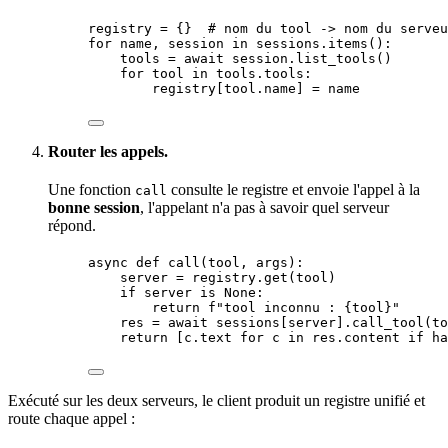
registry 
=
 {}  
# nom du tool -> nom du serveu
for
 name, session 
in
 sessions.
items
():
tools 
=
await
 session.
list_tools
()
for
 tool 
in
 tools.tools:
registry[tool.name] 
=
 name
Router les appels.
Une fonction
consulte le registre et envoie l'appel à la
call
bonne session
, l'appelant n'a pas à savoir quel serveur
répond.
async
def
call
(
tool
, 
args
)
:
server 
=
 registry.
get
(
tool
)
if
 server 
is
None
:
return
f
"tool inconnu : 
{
tool
}
"
res 
=
await
 sessions[server].
call_tool
(
to
return
[
c.text 
for
 c 
in
 res.content 
if
ha
Exécuté sur les deux serveurs, le client produit un registre unifié et
route chaque appel :