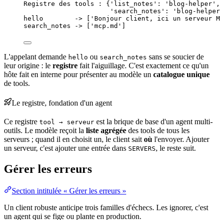
Registre des tools : {'list_notes': 'blog-helper',
'search_notes': 'blog-helper
hello        -> ['Bonjour client, ici un serveur M
search_notes -> ['mcp.md']
L'appelant demande
ou
sans se soucier de
hello
search_notes
leur
origine
: le
registre
fait l'aiguillage. C'est exactement ce qu'un
hôte fait en interne pour présenter au modèle un
catalogue unique
de tools.
Le registre, fondation d'un agent
Ce registre
est la brique de base d'un agent multi-
tool → serveur
outils. Le modèle reçoit la
liste agrégée
des tools de tous les
serveurs ; quand il en choisit un, le client sait
où
l'envoyer. Ajouter
un serveur, c'est ajouter une
entrée
dans
, le reste suit.
SERVERS
Gérer les erreurs
Section intitulée « Gérer les erreurs »
Un client robuste anticipe trois familles d'échecs. Les ignorer, c'est
un agent qui se fige ou plante en
production
.