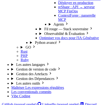
Déployer en production
reShapr : API → serveur
MCP FinOps
ContextForge : passerelle
MCP
Agents
Fil rouge — Stack souveraine
Observabilité & Évaluation
Optimiser vos docs pour l'IA Générative
Python avancé
GO
Rust
PHP
Ruby
Les autres langages
Gestion de version de code
Gestion des Artefacts
Gestion des Dépendances
Les autres outils
Maîtriser Les expressions régulières
Les conventionals commits
Vibe Coding
GitHub (nouvel onglet)
LinkedIn (nouvel onglet)
Discord