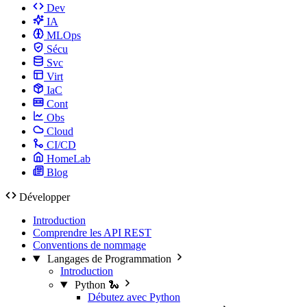
Dev
IA
MLOps
Sécu
Svc
Virt
IaC
Cont
Obs
Cloud
CI/CD
HomeLab
Blog
Développer
Introduction
Comprendre les API REST
Conventions de nommage
Langages de Programmation
Introduction
Python 🐍
Débutez avec Python