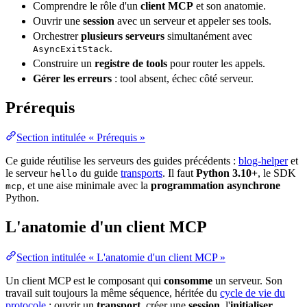
Comprendre le rôle d'un
client MCP
et son anatomie.
Ouvrir une
session
avec un serveur et appeler ses tools.
Orchestrer
plusieurs serveurs
simultanément avec
.
AsyncExitStack
Construire un
registre
de tools
pour router les appels.
Gérer les erreurs
: tool absent, échec côté serveur.
Prérequis
Section intitulée « Prérequis »
Ce guide réutilise les serveurs des guides précédents :
blog-helper
et
le serveur
du guide
transports
. Il faut
Python 3.10+
, le SDK
hello
, et une aise minimale avec la
programmation
asynchrone
mcp
Python.
L'anatomie d'un client MCP
Section intitulée « L'anatomie d'un client MCP »
Un client MCP est le composant qui
consomme
un serveur. Son
travail suit toujours la même séquence, héritée du
cycle de vie du
protocole
: ouvrir un
transport
, créer une
session
, l'
initialiser
,