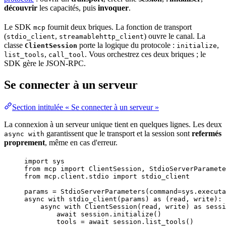
découvrir
les capacités, puis
invoquer
.
Le SDK
fournit deux briques. La
fonction
de transport
mcp
(
,
) ouvre le canal. La
stdio_client
streamablehttp_client
classe
porte la logique du
protocole
:
,
ClientSession
initialize
,
. Vous orchestrez ces deux briques ; le
list_tools
call_tool
SDK gère le
JSON
-RPC.
Se connecter à un serveur
Section intitulée « Se connecter à un serveur »
La connexion à un serveur unique tient en quelques lignes. Les deux
garantissent que le transport et la session sont
refermés
async with
proprement
, même en cas d'erreur.
import
 sys
from
 mcp 
import
 ClientSession, StdioServerParamete
from
 mcp.client.stdio 
import
 stdio_client
params 
=
StdioServerParameters
(
command
=
sys.executa
async
with
stdio_client
(
params
) 
as
 (read, write):
async
with
ClientSession
(
read
,
 write
) 
as
 sessi
await
 session.
initialize
()
tools 
=
await
 session.
list_tools
()