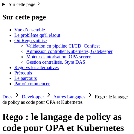
Sur cette page
Sur cette page
Vue d’ensemble
Le problème qu'il résout
Où Rego s'utilise
Validation en pipeline CI/CD, Conftest
Admission controller Kubernetes, Gatekeeper
Moteur d'autorisation, OPA server
Gestion centralisée, Styra DAS
Rego vs les alternatives
Prérequis
Le parcours
Par où commencer
Docs
Developper
Autres Langages
Rego : le langage
de policy as code pour OPA et Kubernetes
Rego : le langage de policy as
code pour OPA et Kubernetes