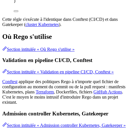
}
Cette règle s'exécute à l'identique dans Conftest (
CI/CD
) et dans
Gatekeeper (
cluster Kubernetes
).
Où Rego s'utilise
Section intitulée « Où Rego s'utilise »
Validation en pipeline CI/CD, Conftest
Section intitulée « Validation en pipeline CI/CD, Conftest »
Conftest
applique des politiques Rego à n'importe quel fichier de
configuration
au moment du
commit
ou de la
pull request
: manifests
Kubernetes, plans
Terraform
, Dockerfiles, fichiers
GitHub Actions
.
C'est le moyen le moins intrusif d'introduire Rego dans un projet
existant.
Admission controller Kubernetes, Gatekeeper
Section intitulée « Admission controller Kubernetes, Gatekeeper »