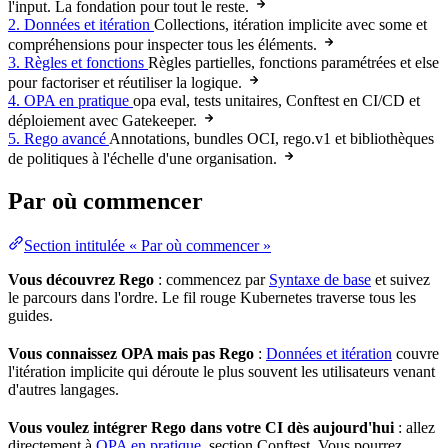
l'input. La fondation pour tout le reste.
2. Données et itération
Collections, itération implicite avec some et
compréhensions pour inspecter tous les éléments.
3. Règles et fonctions
Règles partielles, fonctions paramétrées et else
pour factoriser et réutiliser la logique.
4. OPA en pratique
opa eval,
tests unitaires
, Conftest en CI/CD et
déploiement avec Gatekeeper.
5. Rego avancé
Annotations, bundles OCI, rego.v1 et bibliothèques
de politiques à l'échelle d'une organisation.
Par où commencer
Section intitulée « Par où commencer »
Vous découvrez Rego
: commencez par
Syntaxe de base
et suivez
le parcours dans l'ordre. Le fil rouge Kubernetes traverse tous les
guides.
Vous connaissez OPA mais pas Rego
:
Données et itération
couvre
l'itération implicite qui déroute le plus souvent les utilisateurs venant
d'autres langages.
Vous voulez intégrer Rego dans votre CI dès aujourd'hui
: allez
directement à
OPA en pratique
, section Conftest. Vous pourrez