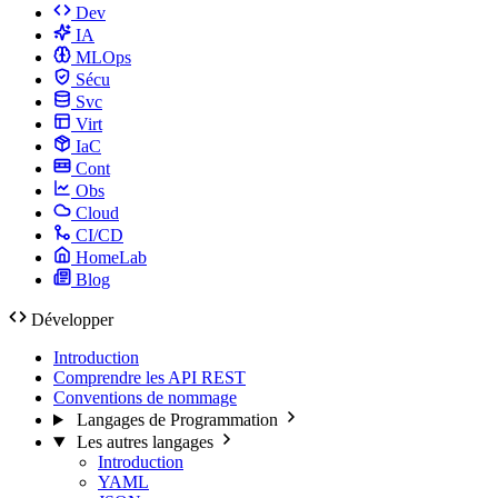
Dev
IA
MLOps
Sécu
Svc
Virt
IaC
Cont
Obs
Cloud
CI/CD
HomeLab
Blog
Développer
Introduction
Comprendre les API REST
Conventions de nommage
Langages de Programmation
Les autres langages
Introduction
YAML