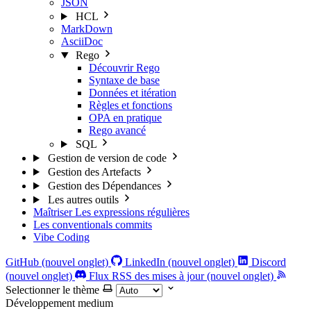
JSON
HCL
MarkDown
AsciiDoc
Rego
Découvrir Rego
Syntaxe de base
Données et itération
Règles et fonctions
OPA en pratique
Rego avancé
SQL
Gestion de version de code
Gestion des Artefacts
Gestion des Dépendances
Les autres outils
Maîtriser Les expressions régulières
Les conventionals commits
Vibe Coding
GitHub (nouvel onglet)
LinkedIn (nouvel onglet)
Discord
(nouvel onglet)
Flux RSS des mises à jour (nouvel onglet)
Selectionner le thème
Développement
medium