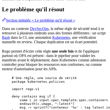
Le problème qu'il résout
Section intitulée « Le problème qu'il résout »
Dans un contexte
DevSecOps
, la même règle de
sécurité
tend à se
retrouver à plusieurs endroits sous des formes différentes : un script
Bash
dans la CI, une
annotation
Kubernetes
, une vérification
manuelle en
review
. Chaque duplication est un écart potentiel.
Rego permet d'écrire cette règle
une seule fois
et de l'appliquer
partout où OPA est présent : dans le
pipeline
pour valider les
manifests avant le
déploiement
, dans
Kubernetes
comme admission
controller
pour bloquer les
ressources
non conformes, ou comme
moteur d'
autorisation
pour les APIs.
# Une règle, une source de vérité
package
 kubernetes.policies
import
 rego.v1
deny 
contains
 msg 
if
 {
some
 c 
in
 input.spec.template.spec.containers
endswith(c.image, 
":latest"
)
msg 
:=
 sprintf(
"conteneur '%v' : tag latest in