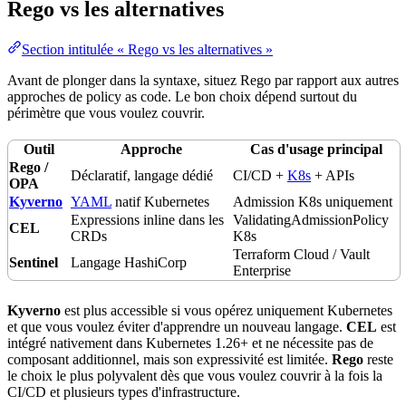
Rego vs les alternatives
Section intitulée « Rego vs les alternatives »
Avant de plonger dans la syntaxe, situez Rego par rapport aux autres
approches de
policy as code
. Le bon choix dépend surtout du
périmètre que vous voulez couvrir.
Outil
Approche
Cas d'usage
principal
Rego /
Déclaratif, langage dédié
CI/CD +
K8s
+ APIs
OPA
Kyverno
YAML
natif Kubernetes
Admission
K8s
uniquement
Expressions inline dans les
ValidatingAdmissionPolicy
CEL
CRDs
K8s
Terraform
Cloud
/
Vault
Sentinel
Langage HashiCorp
Enterprise
Kyverno
est plus accessible si vous opérez uniquement Kubernetes
et que vous voulez éviter d'apprendre un nouveau langage.
CEL
est
intégré nativement dans Kubernetes 1.26+ et ne nécessite pas de
composant additionnel, mais son expressivité est limitée.
Rego
reste
le choix le plus polyvalent dès que vous voulez couvrir à la fois la
CI/CD et plusieurs types d'
infrastructure
.