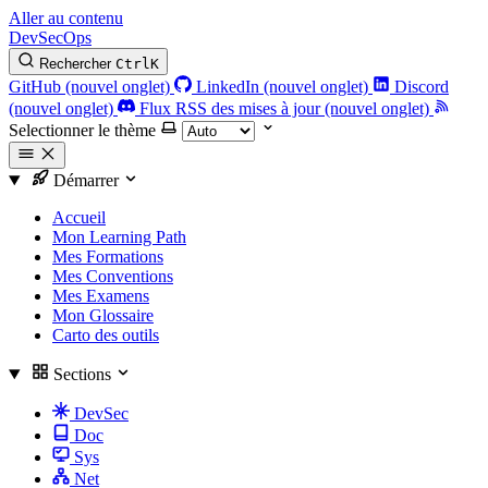
Aller au contenu
DevSecOps
Rechercher
Ctrl
K
GitHub (nouvel onglet)
LinkedIn (nouvel onglet)
Discord
(nouvel onglet)
Flux RSS des mises à jour (nouvel onglet)
Selectionner le thème
Démarrer
Accueil
Mon Learning Path
Mes Formations
Mes Conventions
Mes Examens
Mon Glossaire
Carto des outils
Sections
DevSec
Doc
Sys
Net