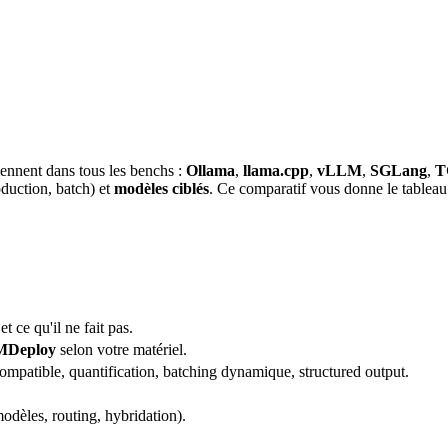
ennent dans tous les benchs :
Ollama
,
llama.cpp
,
vLLM
,
SGLang
,
T
oduction
, batch) et
modèles ciblés
. Ce comparatif vous donne le tableau d
et ce qu'il ne fait pas.
MDeploy
selon votre matériel.
patible, quantification, batching dynamique, structured output.
modèles,
routing
, hybridation).