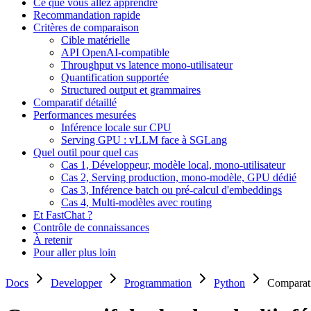
Ce que vous allez apprendre
Recommandation rapide
Critères de comparaison
Cible matérielle
API OpenAI-compatible
Throughput vs latence mono-utilisateur
Quantification supportée
Structured output et grammaires
Comparatif détaillé
Performances mesurées
Inférence locale sur CPU
Serving GPU : vLLM face à SGLang
Quel outil pour quel cas
Cas 1, Développeur, modèle local, mono-utilisateur
Cas 2, Serving production, mono-modèle, GPU dédié
Cas 3, Inférence batch ou pré-calcul d'embeddings
Cas 4, Multi-modèles avec routing
Et FastChat ?
Contrôle de connaissances
À retenir
Pour aller plus loin
Docs
Developper
Programmation
Python
Comparati