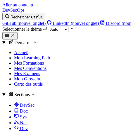
Aller au contenu
DevSecOps
Rechercher
Ctrl
K
GitHub (nouvel onglet)
LinkedIn (nouvel onglet)
Discord (nouv
Selectionner le thème
Démarrer
Accueil
Mon Learning Path
Mes Formations
Mes Conventions
Mes Examens
Mon Glossaire
Carto des outils
Sections
DevSec
Doc
Sys
Net
Dev