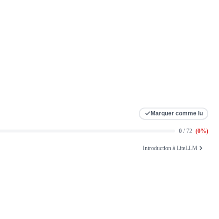
Marquer comme lu
0
/ 72
(
0
%)
Introduction à LiteLLM