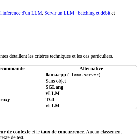
l'inférence d'un LLM
,
Servir un LLM : batching et débit
et
ntes détaillent les critères techniques et les cas particuliers.
recommandé
Alternative
llama.cpp
(
)
llama-server
Sans objet
SGLang
vLLM
roxy
TGI
vLLM
ur de contexte
et le
taux de
concurrence
. Aucun classement
exte de test.