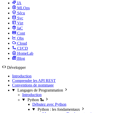
IA
MLOps
Sécu
Svc
Virt
IaC
Cont
Obs
Cloud
CI/CD
HomeLab
Blog
Développer
Introduction
Comprendre les API REST
Conventions de nommage
Langages de Programmation
Introduction
Python 🐍
Débutez avec Python
Python : les fondamentaux