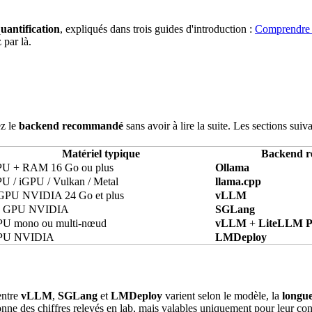
uantification
, expliqués dans trois guides d'introduction :
Comprendre 
 par là.
ez le
backend recommandé
sans avoir à lire la suite. Les sections suiva
Matériel typique
Backend 
PU
+ RAM 16 Go ou plus
Ollama
U / iGPU / Vulkan / Metal
llama.cpp
GPU NVIDIA 24 Go et plus
vLLM
+ GPU NVIDIA
SGLang
U mono ou multi-
nœud
vLLM
+
LiteLLM
P
PU NVIDIA
LMDeploy
entre
vLLM
,
SGLang
et
LMDeploy
varient selon le modèle, la
longue
nne des chiffres relevés en lab, mais valables uniquement pour leur cont