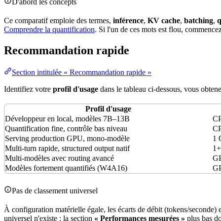
D'abord les concepts
Ce comparatif emploie des termes,
inférence
,
KV
cache
,
batching
,
q
Comprendre la quantification
. Si l'un de ces mots est flou, commencez
Recommandation rapide
Section intitulée « Recommandation rapide »
Identifiez votre
profil d'usage
dans le tableau ci-dessous, vous obten
Profil d'usage
Développeur en local, modèles 7B–13B
C
Quantification fine, contrôle bas niveau
CP
Serving production GPU, mono-modèle
1 
Multi-turn rapide, structured output natif
1
Multi-modèles avec routing avancé
GP
Modèles fortement quantifiés (W4A16)
G
Pas de classement universel
À
configuration
matérielle égale, les écarts de
débit
(tokens/seconde) 
universel n'existe : la section
« Performances mesurées »
plus bas do