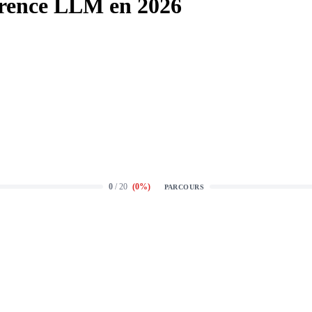
érence LLM en 2026
0
/ 20
(
0
%)
PARCOURS