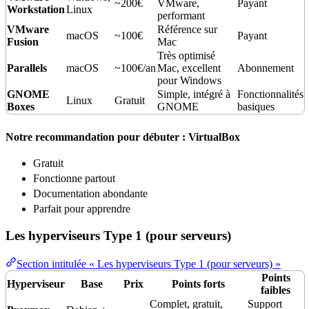
~200€
VMware,
Payant
Workstation
Linux
performant
VMware
Référence sur
macOS
~100€
Payant
Fusion
Mac
Très optimisé
Parallels
macOS
~100€/an
Mac, excellent
Abonnement
pour Windows
GNOME
Simple, intégré à
Fonctionnalités
Linux
Gratuit
Boxes
GNOME
basiques
Notre recommandation pour débuter : VirtualBox
Gratuit
Fonctionne partout
Documentation
abondante
Parfait pour apprendre
Les hyperviseurs Type 1 (pour serveurs)
Section intitulée « Les hyperviseurs Type 1 (pour serveurs) »
Points
Hyperviseur
Base
Prix
Points forts
faibles
Complet, gratuit,
Support