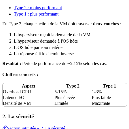
Type 2 : moins performant
Type 1 : plus performant
En Type 2, chaque action de la VM doit traverser
deux couches
:
L'hyperviseur reçoit la demande de la VM
L'hyperviseur demande à l'OS hôte
L'OS hôte parle au matériel
La réponse fait le chemin inverse
Résultat :
Perte de performance de ~5-15% selon les cas.
Chiffres concrets :
Aspect
Type 2
Type 1
Overhead
CPU
5-15%
1-3%
Latence
I/O
Plus élevée
Plus faible
Densité de VM
Limitée
Maximale
2. La sécurité
Section intitulée « 2. La sécurité »