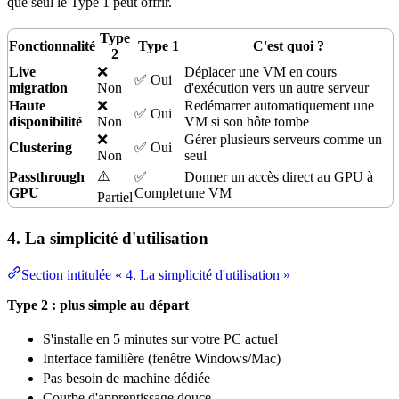
que seul le Type 1 peut offrir.
Type
Fonctionnalité
Type 1
C'est quoi ?
2
Live
❌
Déplacer une VM en cours
✅ Oui
migration
Non
d'
exécution
vers un autre serveur
Haute
❌
Redémarrer automatiquement une
✅ Oui
disponibilité
Non
VM si son hôte tombe
❌
Gérer plusieurs serveurs comme un
Clustering
✅ Oui
Non
seul
⚠️
Passthrough
✅
Donner un accès direct au GPU à
GPU
Complet
une VM
Partiel
4. La simplicité d'utilisation
Section intitulée « 4. La simplicité d'utilisation »
Type 2 : plus simple au départ
S'installe en 5 minutes sur votre PC actuel
Interface familière (fenêtre Windows/Mac)
Pas besoin de machine dédiée
Courbe d'apprentissage douce