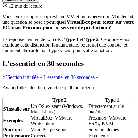
12 min de lecture
Vous avez compris ce qu'est une
VM
et un
hyperviseur
. Maintenant,
une question se pose :
pourquoi VirtualBox pour tester sur votre
PC, mais Proxmox pour un serveur de
production
?
La
réponse
tient en deux mots :
Type 1
et
Type 2
. Ce guide vous
explique cette distinction fondamentale, pourquoi elle compte, et
comment choisir le bon hyperviseur pour votre situation.
L'essentiel en 30 secondes
Section intitulée « L'essentiel en 30 secondes »
Avant d'aller plus loin, voici ce qu'il faut retenir :
Type 2
Type 1
Un OS existant (Windows,
Directement sur le
S'installe sur
Mac,
Linux
)
matériel
VirtualBox, VMware
Proxmox, VMware
Exemples
Workstation
ESXi, KVM
Pour qui
Votre PC personnel
Serveurs
dédiés
Performance
Correcte
Excellente