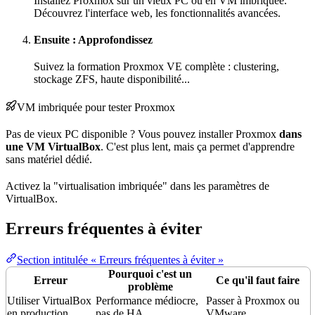
Installez Proxmox sur un vieux PC ou en VM imbriquée.
Découvrez l'interface web, les fonctionnalités avancées.
Ensuite : Approfondissez
Suivez la formation Proxmox VE complète : clustering,
stockage
ZFS, haute disponibilité...
VM imbriquée pour tester Proxmox
Pas de vieux PC disponible ? Vous pouvez installer Proxmox
dans
une VM VirtualBox
. C'est plus lent, mais ça permet d'apprendre
sans matériel dédié.
Activez la "virtualisation imbriquée" dans les
paramètres
de
VirtualBox.
Erreurs fréquentes à éviter
Section intitulée « Erreurs fréquentes à éviter »
Pourquoi c'est un
Erreur
Ce qu'il faut faire
problème
Utiliser VirtualBox
Performance médiocre,
Passer à Proxmox ou
en production
pas de
HA
VMware