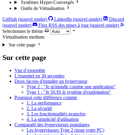
Systèmes Hyper-Convergés
Outils de Virtualisation
GitHub (nouvel onglet)
LinkedIn (nouvel onglet)
Discord
(nouvel onglet)
Flux RSS des mises à jour (nouvel onglet)
Selectionner le thème
Virtualisation
medium
Sur cette page
Sur cette page
Vue d’ensemble
L'essentiel en 30 secondes
Deux façons d'installer un hyperviseur
Type 2 : "Je m'installe comme une application"
Type 1 : "Je SUIS le système d'exploitation"
Pourquoi cette différence compte
1. La performance
2. La sécurité
3. Les fonctionnalités avancées
4. La simplicité d'utilisation
Comparatif des hyperviseurs populaires
Les hyperviseurs Type 2 (pour votre PC)