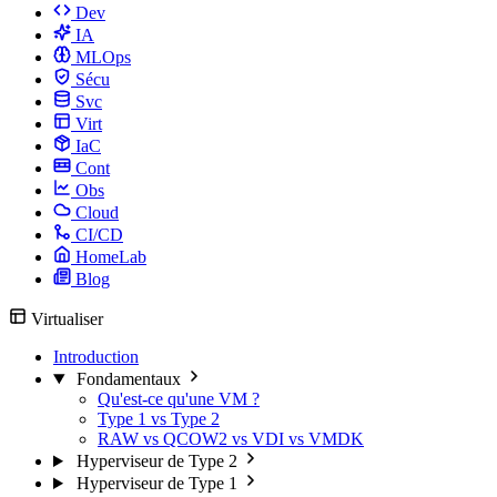
Dev
IA
MLOps
Sécu
Svc
Virt
IaC
Cont
Obs
Cloud
CI/CD
HomeLab
Blog
Virtualiser
Introduction
Fondamentaux
Qu'est-ce qu'une VM ?
Type 1 vs Type 2
RAW vs QCOW2 vs VDI vs VMDK
Hyperviseur de Type 2
Hyperviseur de Type 1