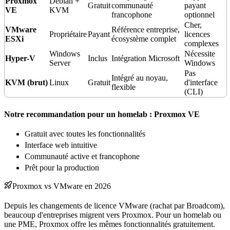
Proxmox
Debian +
Gratuit
communauté
payant
VE
KVM
francophone
optionnel
Cher,
VMware
Référence entreprise,
Propriétaire
Payant
licences
ESXi
écosystème complet
complexes
Windows
Nécessite
Hyper-V
Inclus
Intégration Microsoft
Server
Windows
Pas
Intégré au noyau,
KVM (brut)
Linux
Gratuit
d'interface
flexible
(CLI)
Notre recommandation pour un homelab : Proxmox VE
Gratuit avec toutes les fonctionnalités
Interface web intuitive
Communauté active et francophone
Prêt pour la production
Proxmox vs VMware en 2026
Depuis les changements de
licence
VMware (rachat par Broadcom),
beaucoup d'entreprises migrent vers Proxmox. Pour un homelab ou
une PME, Proxmox offre les mêmes fonctionnalités gratuitement.