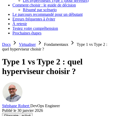
Les hyperviseurs Type 1 (pour serveurs)
Comment choisir : le guide de décision
Résumé par scénario
Le parcours recommandé pour un débutant
Erreurs fréquentes à éviter
À retenir
Testez votre compréhension
Prochaines étapes
Docs
Virtualiser
Fondamentaux
Type 1 vs Type 2 :
quel hyperviseur choisir ?
Type 1 vs Type 2 : quel
hyperviseur choisir ?
Stéphane Robert
DevOps Engineer
Publié le 30 janvier 2026
Glossaire :
activé