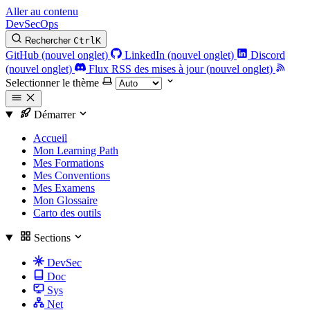
Aller au contenu
DevSecOps
Rechercher
Ctrl
K
GitHub (nouvel onglet)
LinkedIn (nouvel onglet)
Discord
(nouvel onglet)
Flux RSS des mises à jour (nouvel onglet)
Selectionner le thème
Démarrer
Accueil
Mon Learning Path
Mes Formations
Mes Conventions
Mes Examens
Mon Glossaire
Carto des outils
Sections
DevSec
Doc
Sys
Net