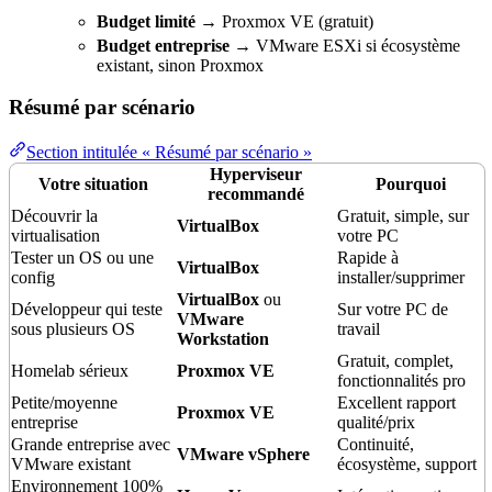
Budget limité
→ Proxmox VE (gratuit)
Budget entreprise
→ VMware ESXi si écosystème
existant, sinon Proxmox
Résumé par scénario
Section intitulée « Résumé par scénario »
Hyperviseur
Votre situation
Pourquoi
recommandé
Découvrir la
Gratuit, simple, sur
VirtualBox
virtualisation
votre PC
Tester un OS ou une
Rapide à
VirtualBox
config
installer/supprimer
VirtualBox
ou
Développeur qui teste
Sur votre PC de
VMware
sous plusieurs OS
travail
Workstation
Gratuit, complet,
Homelab sérieux
Proxmox VE
fonctionnalités pro
Petite/moyenne
Excellent rapport
Proxmox VE
entreprise
qualité
/prix
Grande entreprise avec
Continuité,
VMware vSphere
VMware existant
écosystème, support
Environnement
100%