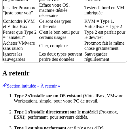
Efface votre OS,
Installer Proxmox
Tester d'abord en VM
machine dédiée
"juste pour voir"
imbriquée
nécessaire
Confondre KVM
Ce sont des types
KVM = Type 1,
et VirtualBox
différents
VirtualBox = Type 2
Penser que Type 2
C'est le bon outil pour
Type 2 est parfait pour
= "amateur"
certains usages
le dev/test
Acheter VMware
Proxmox fait la même
Cher, complexe
sans raison
chose gratuitement
Ignorer les
Les deux types peuvent
Sauvegarder
sauvegardes
perdre des données
régulièrement
À retenir
Section intitulée « À retenir »
Type 2 s'installe sur un OS existant
(VirtualBox, VMware
Workstation), simple, pour votre PC de travail.
Type 1 s'installe directement sur le matériel
(Proxmox,
ESXi), performant, pour serveurs dédiés.
Type 1 est plus performant
car il n'y a pas d'OS