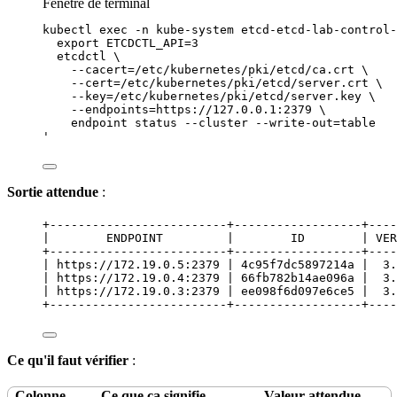
Fenêtre de terminal
kubectl
exec
-n
kube-system
etcd-etcd-lab-control-
export ETCDCTL_API=3
etcdctl \
--cacert=/etc/kubernetes/pki/etcd/ca.crt \
--cert=/etc/kubernetes/pki/etcd/server.crt \
--key=/etc/kubernetes/pki/etcd/server.key \
--endpoints=https://127.0.0.1:2379 \
endpoint status --cluster --write-out=table
'
Sortie attendue
:
+-------------------------+------------------+----
|        ENDPOINT         |        ID        | VER
+-------------------------+------------------+----
| https://172.19.0.5:2379 | 4c95f7dc5897214a |  3.
| https://172.19.0.4:2379 | 66fb782b14ae096a |  3.
| https://172.19.0.3:2379 | ee098f6d097e6ce5 |  3.
+-------------------------+------------------+----
Ce qu'il faut vérifier
:
Colonne
Ce que ça signifie
Valeur attendue