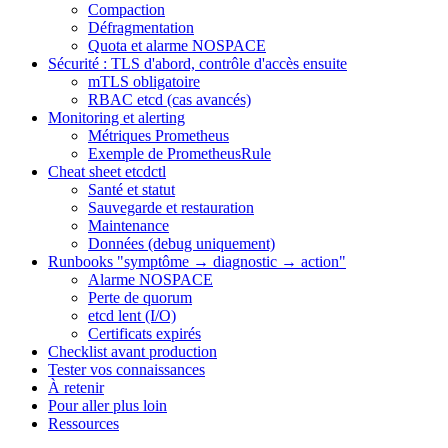
Compaction
Défragmentation
Quota et alarme NOSPACE
Sécurité : TLS d'abord, contrôle d'accès ensuite
mTLS obligatoire
RBAC etcd (cas avancés)
Monitoring et alerting
Métriques Prometheus
Exemple de PrometheusRule
Cheat sheet etcdctl
Santé et statut
Sauvegarde et restauration
Maintenance
Données (debug uniquement)
Runbooks "symptôme → diagnostic → action"
Alarme NOSPACE
Perte de quorum
etcd lent (I/O)
Certificats expirés
Checklist avant production
Tester vos connaissances
À retenir
Pour aller plus loin
Ressources