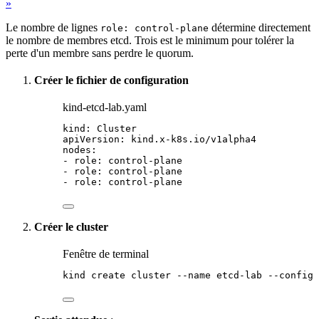
»
Le nombre de lignes
détermine directement
role: control-plane
le nombre de membres etcd. Trois est le minimum pour tolérer la
perte d'un membre sans perdre le quorum.
Créer le fichier de configuration
kind-etcd-lab.
yaml
kind
: 
Cluster
apiVersion
: 
kind.x-k8s.io/v1alpha4
nodes
:
- 
role
: 
control-plane
- 
role
: 
control-plane
- 
role
: 
control-plane
Créer le cluster
Fenêtre de terminal
kind
create
cluster
--name
etcd-lab
--config