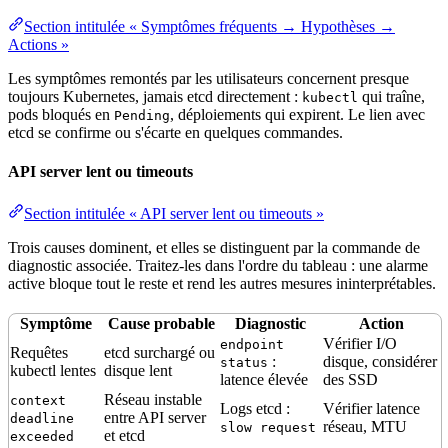
Section intitulée « Symptômes fréquents → Hypothèses →
Actions »
Les symptômes remontés par les utilisateurs concernent presque
toujours Kubernetes, jamais etcd directement :
qui traîne,
kubectl
pods bloqués en
, déploiements qui expirent. Le lien avec
Pending
etcd se confirme ou s'écarte en quelques commandes.
API server lent ou timeouts
Section intitulée « API server lent ou timeouts »
Trois causes dominent, et elles se distinguent par la commande de
diagnostic associée. Traitez-les dans l'ordre du tableau : une alarme
active bloque tout le reste et rend les autres mesures ininterprétables.
Symptôme
Cause probable
Diagnostic
Action
Vérifier I/O
endpoint
Requêtes
etcd surchargé ou
:
disque, considérer
status
kubectl lentes
disque lent
latence élevée
des SSD
Réseau instable
context
Logs etcd :
Vérifier
latence
entre API server
deadline
réseau
,
MTU
slow request
et etcd
exceeded