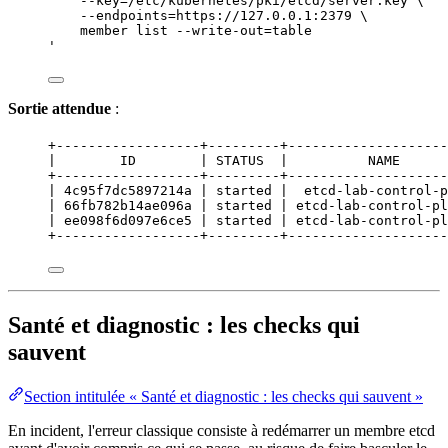
--key=/etc/kubernetes/pki/etcd/server.key \
--endpoints=https://127.0.0.1:2379 \
member list --write-out=table
'
Sortie attendue
:
+------------------+---------+--------------------
|        ID        | STATUS  |          NAME      
+------------------+---------+--------------------
| 4c95f7dc5897214a | started |  etcd-lab-control-p
| 66fb782b14ae096a | started | etcd-lab-control-pl
| ee098f6d097e6ce5 | started | etcd-lab-control-pl
+------------------+---------+--------------------
Santé et diagnostic : les checks qui
sauvent
Section intitulée « Santé et diagnostic : les checks qui sauvent »
En
incident
, l'erreur classique consiste à redémarrer un membre etcd