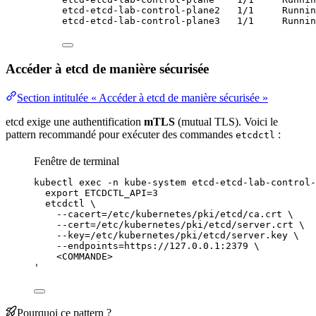
etcd-etcd-lab-control-plane2   1/1     Runnin
etcd-etcd-lab-control-plane3   1/1     Runnin
Accéder à etcd de manière sécurisée
Section intitulée « Accéder à etcd de manière sécurisée »
etcd exige une
authentification
mTLS
(mutual
TLS
). Voici le
pattern
recommandé pour exécuter des commandes
:
etcdctl
Fenêtre de terminal
kubectl
exec
-n
kube-system
etcd-etcd-lab-control-
export ETCDCTL_API=3
etcdctl \
--cacert=/etc/kubernetes/pki/etcd/ca.crt \
--cert=/etc/kubernetes/pki/etcd/server.crt \
--key=/etc/kubernetes/pki/etcd/server.key \
--endpoints=https://127.0.0.1:2379 \
<COMMANDE>
'
Pourquoi ce pattern ?