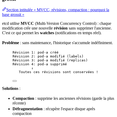
Section intitulée « MVCC, révisions, compaction : pourquoi la
base grossit »
etcd utilise
MVCC
(Multi-
Version
Concurrency
Control) : chaque
modification crée une nouvelle
révision
sans supprimer l'ancienne.
C'est ce qui permet les
watches
(notifications en temps réel).
Problème
: sans maintenance, l'historique s'accumule indéfiniment.
Révision 1: pod-a créé
Révision 2: pod-a modifié (labels)
Révision 3: pod-a modifié (replicas)
Révision 4: pod-a supprimé
↓
Toutes ces révisions sont conservées !
Solutions
:
Compaction
: supprime les anciennes révisions (garde la plus
récente)
Défragmentation
: récupère l'
espace disque
après
compaction