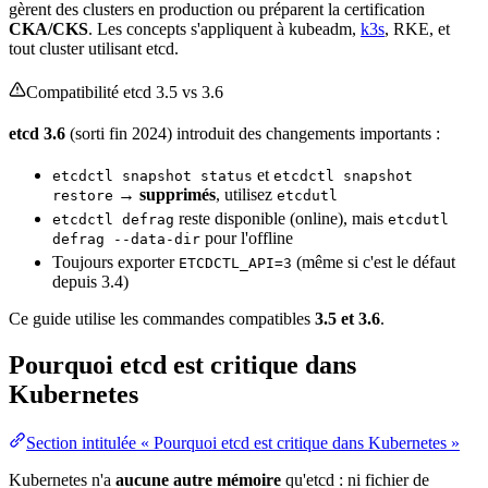
gèrent des clusters en
production
ou préparent la certification
CKA/CKS
. Les concepts s'appliquent à kubeadm,
k3s
, RKE, et
tout cluster utilisant etcd.
Compatibilité etcd 3.5 vs 3.6
etcd 3.6
(sorti fin 2024) introduit des changements importants :
et
etcdctl snapshot status
etcdctl snapshot
→
supprimés
, utilisez
restore
etcdutl
reste disponible (online), mais
etcdctl defrag
etcdutl
pour l'offline
defrag --data-dir
Toujours exporter
(même si c'est le défaut
ETCDCTL_API=3
depuis 3.4)
Ce guide utilise les commandes compatibles
3.5 et 3.6
.
Pourquoi etcd est critique dans
Kubernetes
Section intitulée « Pourquoi etcd est critique dans Kubernetes »
Kubernetes n'a
aucune autre
mémoire
qu'etcd : ni fichier de