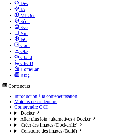
Dev
IA
MLOps
Sécu
Svc
Virt
IaC
Cont
Obs
Cloud
CI/CD
HomeLab
Blog
Conteneurs
Introduction à la conteneurisation
Moteurs de conteneurs
Comprendre OCI
Docker
Aller plus loin : alternatives à Docker
Créer des Images (Dockerfile)
Construire des images (Build)