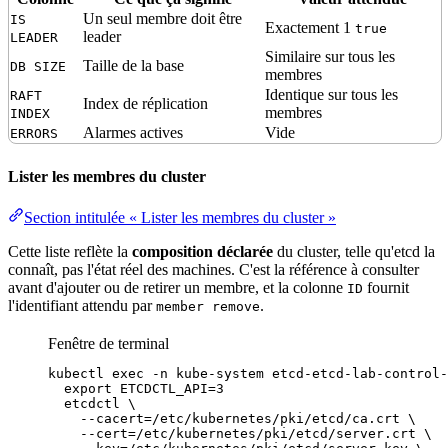
Un seul membre doit être
IS
Exactement 1
true
leader
LEADER
Similaire sur tous les
Taille de la base
DB SIZE
membres
Identique sur tous les
RAFT
Index de
réplication
membres
INDEX
Alarmes actives
Vide
ERRORS
Lister les membres du cluster
Section intitulée « Lister les membres du cluster »
Cette liste reflète la
composition déclarée
du cluster, telle qu'etcd la
connaît, pas l'état réel des machines. C'est la
référence
à consulter
avant d'ajouter ou de retirer un membre, et la colonne
fournit
ID
l'
identifiant
attendu par
.
member remove
Fenêtre de terminal
kubectl
exec
-n
kube-system
etcd-etcd-lab-control-
export ETCDCTL_API=3
etcdctl \
--cacert=/etc/kubernetes/pki/etcd/ca.crt \
--cert=/etc/kubernetes/pki/etcd/server.crt \