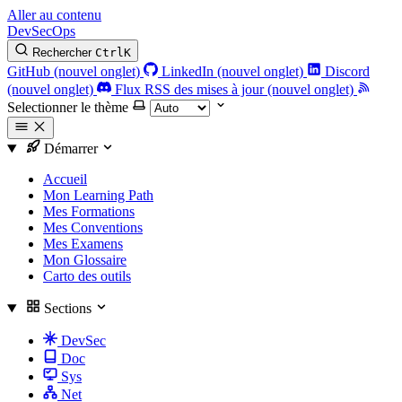
Aller au contenu
DevSecOps
Rechercher
Ctrl
K
GitHub (nouvel onglet)
LinkedIn (nouvel onglet)
Discord
(nouvel onglet)
Flux RSS des mises à jour (nouvel onglet)
Selectionner le thème
Démarrer
Accueil
Mon Learning Path
Mes Formations
Mes Conventions
Mes Examens
Mon Glossaire
Carto des outils
Sections
DevSec
Doc
Sys
Net