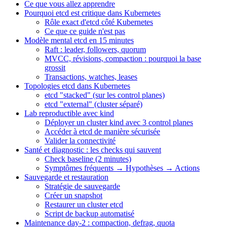
Ce que vous allez apprendre
Pourquoi etcd est critique dans Kubernetes
Rôle exact d'etcd côté Kubernetes
Ce que ce guide n'est pas
Modèle mental etcd en 15 minutes
Raft : leader, followers, quorum
MVCC, révisions, compaction : pourquoi la base
grossit
Transactions, watches, leases
Topologies etcd dans Kubernetes
etcd "stacked" (sur les control planes)
etcd "external" (cluster séparé)
Lab reproductible avec kind
Déployer un cluster kind avec 3 control planes
Accéder à etcd de manière sécurisée
Valider la connectivité
Santé et diagnostic : les checks qui sauvent
Check baseline (2 minutes)
Symptômes fréquents → Hypothèses → Actions
Sauvegarde et restauration
Stratégie de sauvegarde
Créer un snapshot
Restaurer un cluster etcd
Script de backup automatisé
Maintenance day-2 : compaction, defrag, quota