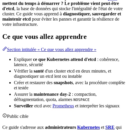
mettent du
temps
à démarrer ? Le problème vient peut-être
d'etcd
, la
base de données
qui stocke l'intégralité de l'
état
de votre
cluster
. Ce guide vous apprend à
diagnostiquer, sauvegarder et
maintenir etcd
pour éviter les pannes et garantir la
résilience
de
votre
infrastructure
.
Ce que vous allez apprendre
Section intitulée « Ce que vous allez apprendre »
Expliquer
ce que Kubernetes attend d'etcd
:
cohérence
,
latence
,
sécurité
Vérifier la
santé
d'un cluster etcd en deux minutes, et
diagnostiquer un etcd lent ou instable
Créer et restaurer des
snapshots
, avec la procédure complète
et testée
Assurer la
maintenance
day-2
: compaction,
défragmentation,
quota
, alarmes
NOSPACE
Surveiller
etcd avec
Prometheus
et interpréter les signaux
Public cible
Ce guide s'adresse aux
administrateurs
Kubernetes
et
SRE
qui