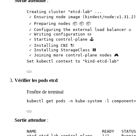
Sortie
attendue
:
Creating cluster "etcd-lab" ...
✓ Ensuring node image (kindest/node:v1.31.2)
✓ Preparing nodes 📦 📦 📦
✓ Configuring the external load balancer ⚖️
✓ Writing configuration 📜
✓ Starting control-plane 🕹️
✓ Installing CNI 🔌
✓ Installing StorageClass 💾
✓ Joining more control-plane nodes 🎮
Set kubectl context to "kind-etcd-lab"
Vérifier les pods etcd
Fenêtre de terminal
kubectl
get
pods
-n
kube-system
-l
component=
Sortie attendue
:
NAME                           READY   STATUS
etcd-etcd-lab-control-plane    1/1     Runnin