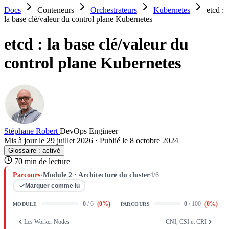
Docs
Conteneurs
Orchestrateurs
Kubernetes
etcd :
la base clé/valeur du control plane Kubernetes
etcd : la base clé/valeur du
control plane Kubernetes
Stéphane Robert
DevOps Engineer
Mis à jour le 29 juillet 2026
·
Publié le 8 octobre 2024
Glossaire :
activé
70 min de lecture
Parcours
›
Module 2 · Architecture du cluster
4/6
Marquer comme lu
0
/ 6
(
0
%)
0
/ 100
(
0
%)
MODULE
PARCOURS
Les Worker Nodes
CNI, CSI et CRI