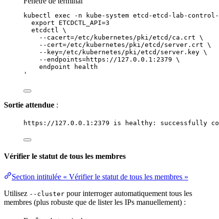
Fenêtre de terminal
kubectl
exec
-n
kube-system
etcd-etcd-lab-control-
export ETCDCTL_API=3
etcdctl \
--cacert=/etc/kubernetes/pki/etcd/ca.crt \
--cert=/etc/kubernetes/pki/etcd/server.crt \
--key=/etc/kubernetes/pki/etcd/server.key \
--endpoints=https://127.0.0.1:2379 \
endpoint health
'
Sortie attendue
:
https://127.0.0.1:2379 is healthy: successfully co
Vérifier le statut de tous les membres
Section intitulée « Vérifier le statut de tous les membres »
Utilisez
pour interroger automatiquement tous les
--cluster
membres (plus robuste que de lister les IPs manuellement) :