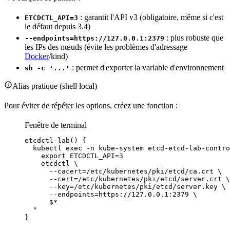
: garantit l'API v3 (obligatoire, même si c'est
ETCDCTL_API=3
le défaut depuis 3.4)
: plus robuste que
--endpoints=https://127.0.0.1:2379
les
IPs
des nœuds (évite les problèmes d'adressage
Docker
/kind)
: permet d'exporter la
variable
d'
environnement
sh -c '...'
Alias pratique (
shell
local)
Pour éviter de répéter les options, créez une
fonction
:
Fenêtre de terminal
etcdctl-lab
() {
kubectl
exec
-n
kube-system
etcd-etcd-lab-contro
export ETCDCTL_API=3
etcdctl 
\
--cacert=/etc/kubernetes/pki/etcd/ca.crt 
\
--cert=/etc/kubernetes/pki/etcd/server.crt 
\
--key=/etc/kubernetes/pki/etcd/server.key 
\
--endpoints=https://127.0.0.1:2379 
\
$*
"
}