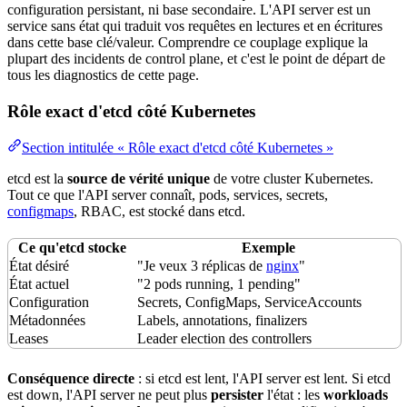
configuration
persistant, ni base secondaire. L'API server est un
service
sans état qui traduit vos requêtes en lectures et en écritures
dans cette base clé/
valeur
. Comprendre ce couplage explique la
plupart des incidents de
control plane
, et c'est le point de départ de
tous les diagnostics de cette page.
Rôle exact d'etcd côté Kubernetes
Section intitulée « Rôle exact d'etcd côté Kubernetes »
etcd est la
source de vérité unique
de votre cluster Kubernetes.
Tout ce que l'API server connaît, pods, services,
secrets
,
configmaps
,
RBAC
, est stocké dans etcd.
Ce qu'etcd stocke
Exemple
État désiré
"Je veux 3 réplicas de
nginx
"
État actuel
"2 pods running, 1 pending"
Configuration
Secrets, ConfigMaps, ServiceAccounts
Métadonnées
Labels
, annotations, finalizers
Leases
Leader election des controllers
Conséquence directe
: si etcd est lent, l'API server est lent. Si etcd
est down, l'API server ne peut plus
persister
l'état : les
workloads