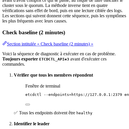
avant d'avoir compris ce qui se passe, au risque de faire basculer le
cluster sous le quorum. La méthode inverse tient en quatre
vérifications sans effet de bord, puis en une lecture ciblée des logs.
Les sections qui suivent donnent cette séquence, puis les symptômes
les plus fréquents avec leurs causes.
Check baseline (2 minutes)
Section intitulée « Check baseline (2 minutes) »
Voici la séquence de diagnostic à exécuter en cas de problème.
Toujours exporter
avant d'exécuter ces
ETCDCTL_API=3
commandes.
Vérifier que tous les membres répondent
Fenêtre de terminal
etcdctl
--endpoints=https://127.0.0.1:2379
en
✅ Tous les endpoints doivent être
healthy
Identifier le leader