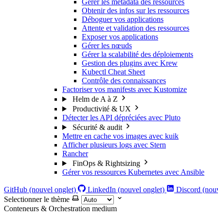
Gérer les metadata des ressources
Obtenir des infos sur les ressources
Déboguer vos applications
Attente et validation des ressources
Exposer vos applications
Gérer les nœuds
Gérer la scalabilité des déploiements
Gestion des plugins avec Krew
Kubectl Cheat Sheet
Contrôle des connaissances
Factoriser vos manifests avec Kustomize
Helm de A à Z
Productivité & UX
Détecter les API dépréciées avec Pluto
Sécurité & audit
Mettre en cache vos images avec kuik
Afficher plusieurs logs avec Stern
Rancher
FinOps & Rightsizing
Gérer vos ressources Kubernetes avec Ansible
GitHub (nouvel onglet)
LinkedIn (nouvel onglet)
Discord (nouv
Selectionner le thème
Conteneurs & Orchestration
medium