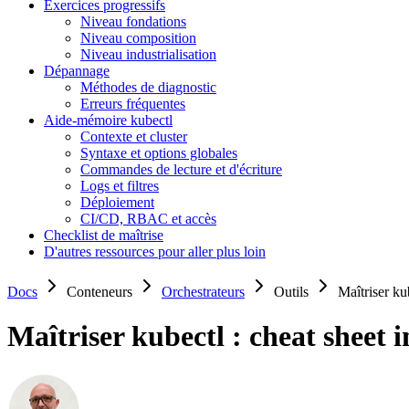
Exercices progressifs
Niveau fondations
Niveau composition
Niveau industrialisation
Dépannage
Méthodes de diagnostic
Erreurs fréquentes
Aide-mémoire kubectl
Contexte et cluster
Syntaxe et options globales
Commandes de lecture et d'écriture
Logs et filtres
Déploiement
CI/CD, RBAC et accès
Checklist de maîtrise
D'autres ressources pour aller plus loin
Docs
Conteneurs
Orchestrateurs
Outils
Maîtriser kub
Maîtriser kubectl : cheat sheet i