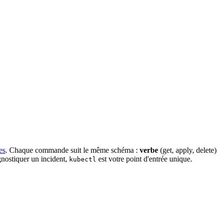
es
. Chaque commande suit le même
schéma
:
verbe
(get, apply, delet
agnostiquer un
incident
,
est votre point d'
entrée
unique.
kubectl