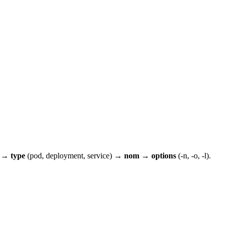
e) →
type
(
pod
,
deployment
,
service
) →
nom
→
options
(-n, -o, -l).