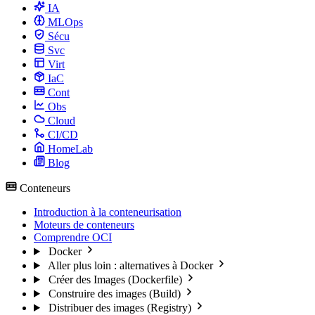
IA
MLOps
Sécu
Svc
Virt
IaC
Cont
Obs
Cloud
CI/CD
HomeLab
Blog
Conteneurs
Introduction à la conteneurisation
Moteurs de conteneurs
Comprendre OCI
Docker
Aller plus loin : alternatives à Docker
Créer des Images (Dockerfile)
Construire des images (Build)
Distribuer des images (Registry)