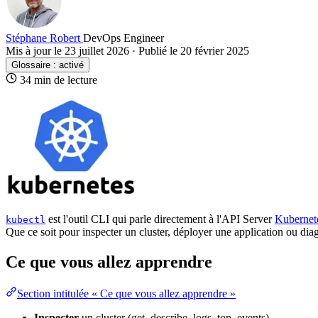
Stéphane Robert
DevOps Engineer
Mis à jour le 23 juillet 2026
·
Publié le 20 février 2025
Glossaire :
activé
34 min de lecture
est l'outil CLI qui parle directement à l'
API
Server
Kubernet
kubectl
Que ce soit pour inspecter un
cluster
, déployer une application ou di
Ce que vous allez apprendre
Section intitulée « Ce que vous allez apprendre »
Inspecter
un cluster (get, describe, logs, top, events)