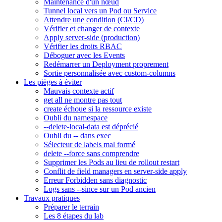
Maintenance d'un nœud
Tunnel local vers un Pod ou Service
Attendre une condition (CI/CD)
Vérifier et changer de contexte
Apply server-side (production)
Vérifier les droits RBAC
Déboguer avec les Events
Redémarrer un Deployment proprement
Sortie personnalisée avec custom-columns
Les pièges à éviter
Mauvais contexte actif
get all ne montre pas tout
create échoue si la ressource existe
Oubli du namespace
--delete-local-data est déprécié
Oubli du -- dans exec
Sélecteur de labels mal formé
delete --force sans comprendre
Supprimer les Pods au lieu de rollout restart
Conflit de field managers en server-side apply
Erreur Forbidden sans diagnostic
Logs sans --since sur un Pod ancien
Travaux pratiques
Préparer le terrain
Les 8 étapes du lab