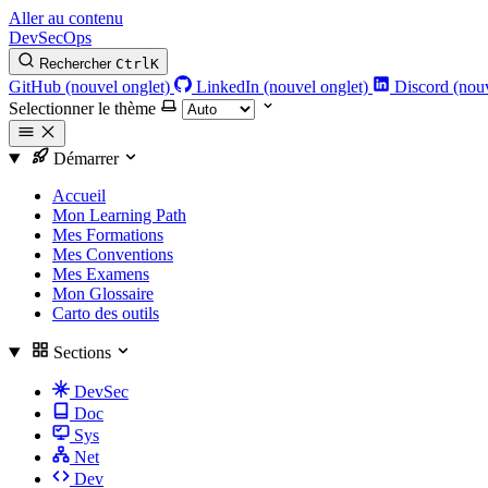
Aller au contenu
DevSecOps
Rechercher
Ctrl
K
GitHub (nouvel onglet)
LinkedIn (nouvel onglet)
Discord (nouv
Selectionner le thème
Démarrer
Accueil
Mon Learning Path
Mes Formations
Mes Conventions
Mes Examens
Mon Glossaire
Carto des outils
Sections
DevSec
Doc
Sys
Net
Dev