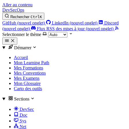
Aller au contenu
DevSecOps
Rechercher
Ctrl
K
GitHub (nouvel onglet)
LinkedIn (nouvel onglet)
Discord
(nouvel onglet)
Flux RSS des mises à jour (nouvel onglet)
Selectionner le thème
Démarrer
Accueil
Mon Learning Path
Mes Formations
Mes Conventions
Mes Examens
Mon Glossaire
Carto des outils
Sections
DevSec
Doc
Sys
Net