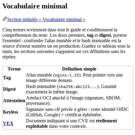
Vocabulaire minimal
Section intitulée « Vocabulaire minimal »
Cinq termes reviennent dans tout le guide et conditionnent la
compréhension du reste. Les deux premiers,
tag
et
digest
, portent
l'essentiel : confondre l'alias mutable et le
hash
immuable est la
source d'erreur numéro un en
production
. Gardez ce tableau sous la
main, les sections suivantes s'appuient sur ces définitions sans les
répéter.
Terme
Définition simple
Alias mutable (
). Peut pointer vers une
nginx:1.25
Tag
image différente demain.
Hash immuable (
). Garantit
sha256:abc123...
Digest
exactement la même image.
Artefact
OCI attaché à l'image (signature, SBOM,
Attestation
provenance
).
Signature sans clé privée à gérer : votre
identité
OIDC
Keyless
(
GitHub
, Google) + certificat éphémère.
Document indiquant si une CVE est
réellement
VEX
exploitable
dans votre contexte.