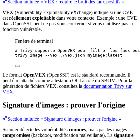
Section intitulée « VEX : réduire le bruit des faux positifs »
VEX
(
Vulnerability Exploitability eXchange
) indique si une CVE
est
réellement exploitable
dans votre contexte. Exemple : une CVE
dans OpenSSL peut ne pas vous concerner si vous n'utilisez pas la
fonction
vulnérable.
Fenêtre de terminal
# Trivy supporte OpenVEX pour filtrer les faux pos
trivy
image
--vex
./vex.json
myimage:latest
Le format
OpenVEX
(OpenSSF) est le standard recommandé. Il
peut être attaché comme attestation OCI à côté du SBOM. Pour la
génération de fichiers VEX, consultez la
documentation Trivy sur
VEX
.
Signature d'images : prouver l'origine
Section intitulée « Signature d'images : prouver l'origine »
Scanner détecte les vulnérabilités
connues
, mais pas les images
compromises
(backdoor, modification malveillante). La
signature