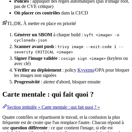
Policies
: appliquer des règles automatiques (pas d'image root,
pas de CVE critique)
Où placer ces contrôles
dans la
CI/CD
TL;DR, À mettre en place en
priorité
Générer un SBOM
à chaque
build
:
syft <image> -o
cyclonedx-json
Scanner avant push
:
trivy image --exit-code 1 --
severity CRITICAL <image>
Signer l'image validée
:
(keyless ou
cosign sign <image>
avec clé)
Vérifier au
déploiement
:
policy
Kyverno
/
OPA
pour bloquer
les images non signées
Progressivité
: alerter d'abord, bloquer ensuite
Carte mentale : qui fait quoi ?
Section intitulée « Carte mentale : qui fait quoi ? »
Quatre contrôles se répartissent le travail, et la confusion la plus
fréquente est de croire que l'un remplace l'autre. Chacun répond à
une
question différente
: ce que contient l'image, si elle est