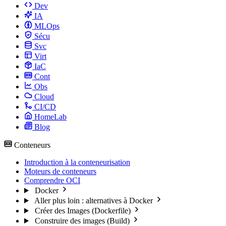
Dev
IA
MLOps
Sécu
Svc
Virt
IaC
Cont
Obs
Cloud
CI/CD
HomeLab
Blog
Conteneurs
Introduction à la conteneurisation
Moteurs de conteneurs
Comprendre OCI
Docker
Aller plus loin : alternatives à Docker
Créer des Images (Dockerfile)
Construire des images (Build)