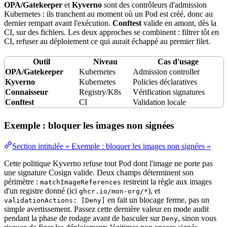
OPA/Gatekeeper
et
Kyverno
sont des contrôleurs d'admission
Kubernetes
: ils tranchent au moment où un
Pod
est créé, donc au
dernier rempart avant l'
exécution
.
Conftest
valide en
amont
, dès la
CI, sur des fichiers. Les deux approches se combinent : filtrer tôt en
CI, refuser au déploiement ce qui aurait échappé au premier filet.
Outil
Niveau
Cas d'usage
OPA/Gatekeeper
Kubernetes
Admission
controller
Kyverno
Kubernetes
Policies déclaratives
Connaisseur
Registry/
K8s
Vérification signatures
Conftest
CI
Validation
locale
Exemple : bloquer les images non signées
Section intitulée « Exemple : bloquer les images non signées »
Cette
politique
Kyverno refuse tout Pod dont l'image ne porte pas
une signature Cosign valide. Deux champs déterminent son
périmètre :
restreint la règle aux images
matchImageReferences
d'un registre donné (ici
), et
ghcr.io/mon-org/*
en fait un blocage ferme, pas un
validationActions: [Deny]
simple avertissement. Passez cette dernière
valeur
en mode
audit
pendant la phase de rodage avant de basculer sur
, sinon vous
Deny