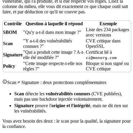
vulnérable, qui l'a produite, et si elle respecte vos règles. Lisez la
colonne du milieu, elle vous dit exactement ce que chaque outil sait
faire, et par déduction ce qu'il ne couvre pas.
Contrôle
Question à laquelle il répond
Exemple
Liste des 234 packages
SBOM
"Qu'y a-t-il dans mon image ?"
avec versions
"Y a-t-il des vulnérabilités
CVE critique dans
Scan
connues ?"
OpenSSL
"Qui a produit cette image ? A-t-
Certificat
lié à
Signature
elle été modifiée ?"
ci@monorg.com
"Cette image respecte-t-elle nos
Bloque si non signé ou
Policy
règles ?"
CVE critique
Scan ≠ Signature : deux protections complémentaires
Scan
détecte les
vulnérabilités connues
(CVE publiées),
mais pas une backdoor injectée volontairement.
Signature
prouve l'
origine et l'intégrité
, mais ne dit rien sur
les vulnérabilités.
Vous avez besoin des deux : le scan pour la
qualité
, la signature pour
la confiance.