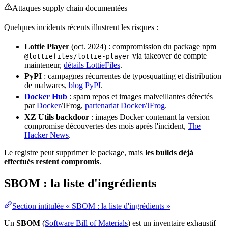
Attaques supply chain documentées
Quelques incidents récents illustrent les risques :
Lottie Player
(oct. 2024) : compromission du package npm
via takeover de compte
@lottiefiles/lottie-player
mainteneur,
détails LottieFiles
.
PyPI
: campagnes récurrentes de typosquatting et
distribution
de malwares,
blog PyPI
.
Docker Hub
: spam repos et images malveillantes détectés
par
Docker
/JFrog,
partenariat Docker/JFrog
.
XZ Utils backdoor
: images
Docker
contenant la
version
compromise découvertes des mois après l'
incident
,
The
Hacker News
.
Le
registre
peut supprimer le package, mais
les builds déjà
effectués restent compromis
.
SBOM : la liste d'ingrédients
Section intitulée « SBOM : la liste d'ingrédients »
Un
SBOM
(
Software Bill of Materials
) est un
inventaire
exhaustif