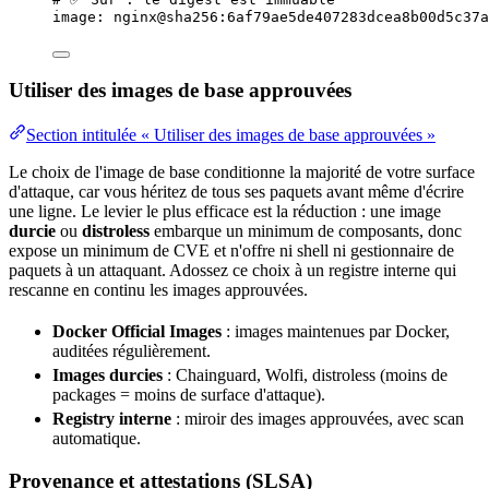
image
: 
nginx@sha256:6af79ae5de407283dcea8b00d5c37a
Utiliser des images de base approuvées
Section intitulée « Utiliser des images de base approuvées »
Le choix de l'image de base conditionne la majorité de votre
surface
d'attaque
, car vous héritez de tous ses paquets avant même d'écrire
une ligne. Le levier le plus efficace est la réduction : une image
durcie
ou
distroless
embarque un minimum de composants, donc
expose un minimum de CVE et n'offre ni
shell
ni
gestionnaire de
paquets
à un attaquant. Adossez ce choix à un registre interne qui
rescanne en continu les images approuvées.
Docker Official Images
: images maintenues par Docker,
auditées régulièrement.
Images durcies
: Chainguard, Wolfi, distroless (moins de
packages = moins de surface d'attaque).
Registry interne
: miroir des images approuvées, avec scan
automatique.
Provenance et attestations (SLSA)