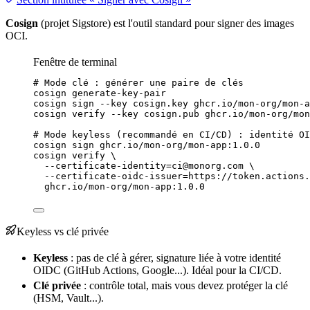
Cosign
(projet Sigstore) est l'outil standard pour signer des images
OCI.
Fenêtre de terminal
# Mode clé : générer une paire de clés
cosign
generate-key-pair
cosign
sign
--key
cosign.key
ghcr.io/mon-org/mon-a
cosign
verify
--key
cosign.pub
ghcr.io/mon-org/mon
# Mode keyless (recommandé en CI/CD) : identité OI
cosign
sign
ghcr.io/mon-org/mon-app:1.0.0
cosign
verify
\
--certificate-identity=ci@monorg.com
\
--certificate-oidc-issuer=https://token.actions.
ghcr.io/mon-org/mon-app:1.0.0
Keyless vs clé privée
Keyless
: pas de clé à gérer, signature liée à votre identité
OIDC (GitHub Actions, Google...). Idéal pour la CI/CD.
Clé privée
: contrôle total, mais vous devez protéger la clé
(
HSM
,
Vault
...).