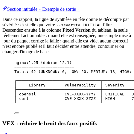
Section intitulée « Exemple de sortie »
Dans ce rapport, la ligne de synthèse en tête donne le décompte par
sévérité : c'est elle que votre
filtre.
--severity CRITICAL
Descendez ensuite à la colonne
Fixed Version
du tableau, la seule
réellement actionnable : quand elle est renseignée, une simple mise à
jour du paquet corrige la faille ; quand elle est vide, aucun
correctif
n'est encore publié et il faut décider entre attendre, contourner ou
changer d'image de base.
nginx:1.25 (debian 12.1)
=========================
Total: 42 (UNKNOWN: 0, LOW: 20, MEDIUM: 18, HIGH: 
┌──────────────────┬────────────────┬──────────┬──
│     Library      │ Vulnerability  │ Severity │  
├──────────────────┼────────────────┼──────────┼──
│ openssl          │ CVE-XXXX-YYYY  │ CRITICAL │ 3
│ curl             │ CVE-XXXX-ZZZZ  │ HIGH     │ 7
└──────────────────┴────────────────┴──────────┴──
VEX : réduire le bruit des faux positifs