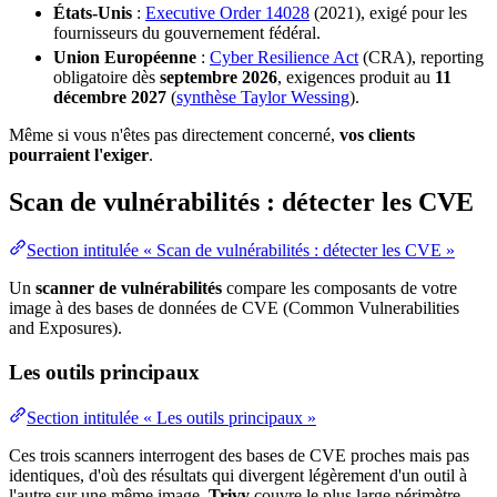
États-Unis
:
Executive Order 14028
(2021), exigé pour les
fournisseurs du gouvernement fédéral.
Union Européenne
:
Cyber Resilience Act
(CRA), reporting
obligatoire dès
septembre 2026
,
exigences
produit au
11
décembre 2027
(
synthèse Taylor Wessing
).
Même si vous n'êtes pas directement concerné,
vos clients
pourraient l'exiger
.
Scan de vulnérabilités : détecter les CVE
Section intitulée « Scan de vulnérabilités : détecter les CVE »
Un
scanner de vulnérabilités
compare les composants de votre
image à des bases de données de CVE (Common Vulnerabilities
and Exposures).
Les outils principaux
Section intitulée « Les outils principaux »
Ces trois scanners interrogent des bases de CVE proches mais pas
identiques, d'où des résultats qui divergent légèrement d'un outil à
l'autre sur une même image.
Trivy
couvre le plus large périmètre,