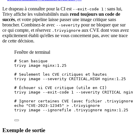
Le drapeau à connaître pour la CI est
: sans lui,
--exit-code 1
Trivy affiche les vulnérabilités mais
rend toujours un
code
de
succès
, et votre
pipeline
laisse passer une image critique sans
broncher. Combinez-le avec
pour ne bloquer que sur
--severity
ce qui compte, et réservez
aux CVE dont vous avez
.trivyignore
explicitement établi qu'elles ne vous concernent pas, avec une trace
de cette décision.
Fenêtre de terminal
# Scan basique
trivy
image
nginx:1.25
# Seulement les CVE critiques et hautes
trivy
image
--severity
CRITICAL,HIGH
nginx:1.25
# Échouer si CVE critique (utile en CI)
trivy
image
--exit-code
1
--severity
CRITICAL
ngin
# Ignorer certaines CVE (avec fichier .trivyignore
echo
"
CVE-2023-12345
"
>
.trivyignore
trivy
image
--ignorefile
.trivyignore
nginx:1.25
Exemple de sortie