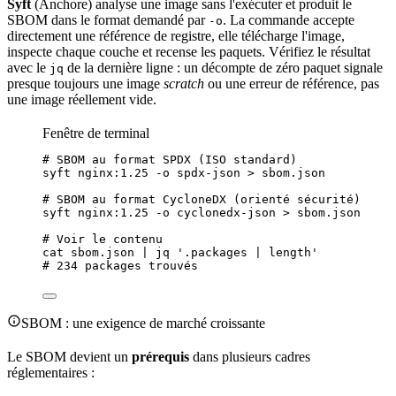
Syft
(Anchore) analyse une image sans l'exécuter et produit le
SBOM dans le format demandé par
. La commande accepte
-o
directement une
référence
de registre, elle télécharge l'image,
inspecte chaque couche et recense les paquets. Vérifiez le résultat
avec le
de la dernière ligne : un décompte de zéro paquet signale
jq
presque toujours une image
scratch
ou une erreur de référence, pas
une image réellement vide.
Fenêtre de terminal
# SBOM au format SPDX (ISO standard)
syft
nginx:1.25
-o
spdx-json
>
sbom.json
# SBOM au format CycloneDX (orienté sécurité)
syft
nginx:1.25
-o
cyclonedx-json
>
sbom.json
# Voir le contenu
cat
sbom.json
|
jq
'
.packages | length
'
# 234 packages trouvés
SBOM : une exigence de marché croissante
Le SBOM devient un
prérequis
dans plusieurs cadres
réglementaires :