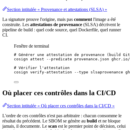
Section intitulée « Provenance et attestations (SLSA) »
La signature prouve l'origine, mais pas
comment
l'image a été
construite. Les
attestations de provenance
(SLSA) décrivent le
pipeline de build : quel code source, quel
Dockerfile
, quel
runner
CI.
Fenêtre de terminal
# Générer une attestation de provenance (build Git
cosign
attest
--predicate
provenance.json
ghcr.io/
# Vérifier l'attestation
cosign
verify-attestation
--type
slsaprovenance
gh
Où placer ces contrôles dans la CI/CD
Section intitulée « Où placer ces contrôles dans la CI/CD »
L'ordre de ces contrôles n'est pas arbitraire : chacun consomme le
résultat du précédent. Le SBOM se génère au
build
et ne bloque
jamais, il documente. Le
scan
est le premier point de décision, celui