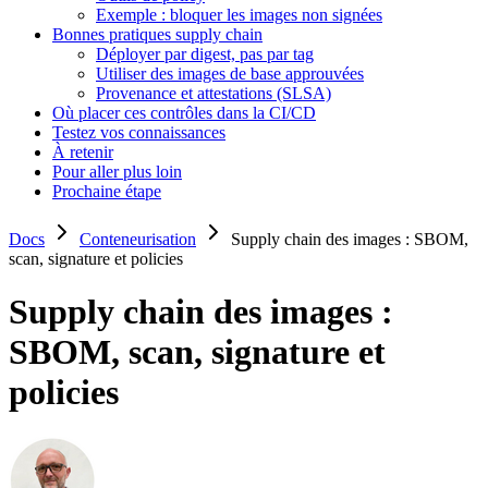
Exemple : bloquer les images non signées
Bonnes pratiques supply chain
Déployer par digest, pas par tag
Utiliser des images de base approuvées
Provenance et attestations (SLSA)
Où placer ces contrôles dans la CI/CD
Testez vos connaissances
À retenir
Pour aller plus loin
Prochaine étape
Docs
Conteneurisation
Supply chain des images : SBOM,
scan, signature et policies
Supply chain des images :
SBOM, scan, signature et
policies