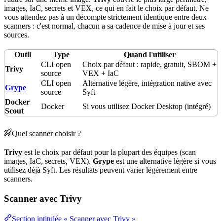
images,
IaC
,
secrets
et
VEX
, ce qui en fait le choix par défaut. Ne
vous attendez pas à un décompte strictement identique entre deux
scanners : c'est normal, chacun a sa cadence de
mise à jour
et ses
sources.
Outil
Type
Quand l'utiliser
CLI
open
Choix par défaut : rapide, gratuit, SBOM +
Trivy
source
VEX + IaC
CLI open
Alternative légère, intégration native avec
Grype
source
Syft
Docker
Docker
Si vous utilisez Docker Desktop (intégré)
Scout
Quel scanner choisir ?
Trivy
est le choix par défaut pour la plupart des équipes (scan
images, IaC, secrets, VEX).
Grype
est une alternative légère si vous
utilisez déjà Syft. Les résultats peuvent varier légèrement entre
scanners.
Scanner avec Trivy
Section intitulée « Scanner avec Trivy »