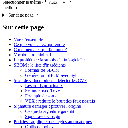
Selectionner le thème
medium
Sur cette page
Sur cette page
Vue d’ensemble
Ce que vous allez apprendre
Carte mentale : qui fait quoi ?
Vocabulaire minimal
Le problème : la supply chain logicielle
SBOM : la liste d'ingrédients
Formats de SBOM
Générer un SBOM avec Syft
Scan de vulnérabilités : détecter les CVE
Les outils principaux
Scanner avec Trivy
Exemple de sortie
VEX : réduire le bruit des faux positifs
Signature d'images : prouver l'origine
Ce que la signature garantit
Signer avec Cosign
Policies : appliquer des règles automatiques
Outils de policy