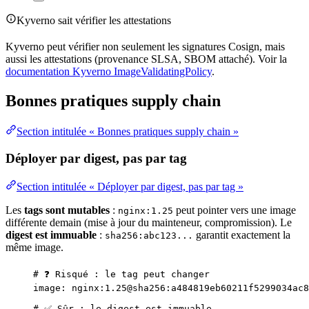
Kyverno sait vérifier les attestations
Kyverno peut vérifier non seulement les signatures Cosign, mais
aussi les attestations (provenance
SLSA
, SBOM attaché). Voir la
documentation Kyverno ImageValidatingPolicy
.
Bonnes pratiques supply chain
Section intitulée « Bonnes pratiques supply chain »
Déployer par digest, pas par tag
Section intitulée « Déployer par digest, pas par tag »
Les
tags sont mutables
:
peut pointer vers une image
nginx:1.25
différente demain (mise à jour du mainteneur, compromission). Le
digest est immuable
:
garantit exactement la
sha256:abc123...
même image.
# ❓ Risqué : le tag peut changer
image
: 
nginx:1.25@sha256:a484819eb60211f5299034ac8
# ✅ Sûr : le digest est immuable