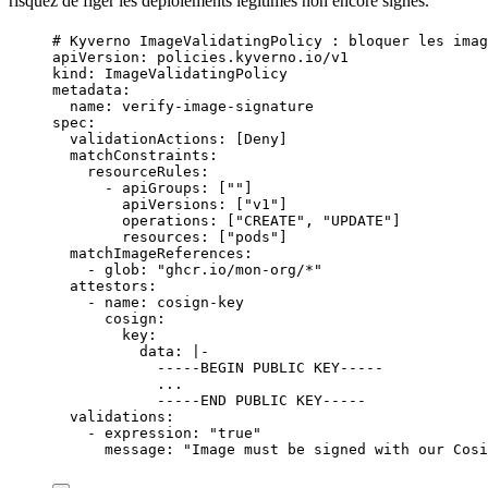
risquez de figer les déploiements légitimes non encore signés.
# Kyverno ImageValidatingPolicy : bloquer les imag
apiVersion
: 
policies.kyverno.io/v1
kind
: 
ImageValidatingPolicy
metadata
:
name
: 
verify-image-signature
spec
:
validationActions
: [
Deny
]
matchConstraints
:
resourceRules
:
- 
apiGroups
: [
""
]
apiVersions
: [
"
v1
"
]
operations
: [
"
CREATE
"
, 
"
UPDATE
"
]
resources
: [
"
pods
"
]
matchImageReferences
:
- 
glob
: 
"
ghcr.io/mon-org/*
"
attestors
:
- 
name
: 
cosign-key
cosign
:
key
:
data
: 
|-
-----BEGIN PUBLIC KEY-----
...
-----END PUBLIC KEY-----
validations
:
- 
expression
: 
"
true
"
message
: 
"
Image must be signed with our Cosi