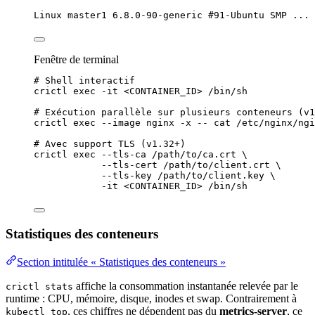
Linux master1 6.8.0-90-generic #91-Ubuntu SMP ... 
Fenêtre de terminal
# Shell interactif
crictl
exec
-it
<CONTAINER_ID>
/bin/sh
# Exécution parallèle sur plusieurs conteneurs (v1
crictl
exec
--image
nginx
-x
--
cat
/etc/nginx/ngi
# Avec support TLS (v1.32+)
crictl
exec
--tls-ca
/path/to/ca.crt
\
--tls-cert
/path/to/client.crt
\
--tls-key
/path/to/client.key
\
-it
<CONTAINER_ID>
/bin/sh
Statistiques des conteneurs
Section intitulée « Statistiques des conteneurs »
affiche la consommation instantanée relevée par le
crictl stats
runtime :
CPU
,
mémoire
, disque, inodes et swap. Contrairement à
, ces chiffres ne dépendent pas du
metrics
-server
, ce
kubectl top