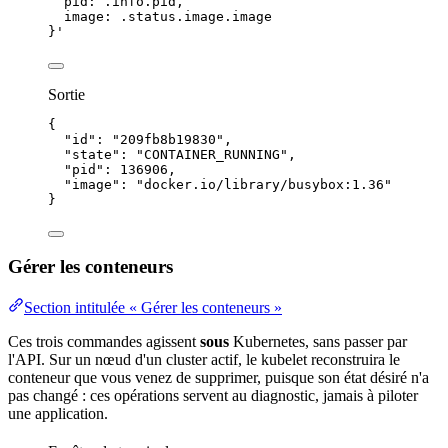
pid: .info.pid,
image: .status.image.image
}
'
Sortie
{
"id"
: 
"
209fb8b19830
"
,
"state"
: 
"
CONTAINER_RUNNING
"
,
"pid"
: 
136906
,
"image"
: 
"
docker.io/library/busybox:1.36
"
}
Gérer les conteneurs
Section intitulée « Gérer les conteneurs »
Ces trois commandes agissent
sous
Kubernetes, sans passer par
l'API. Sur un nœud d'un cluster actif, le kubelet reconstruira le
conteneur que vous venez de supprimer, puisque son
état désiré
n'a
pas changé : ces
opérations
servent au diagnostic, jamais à piloter
une application.