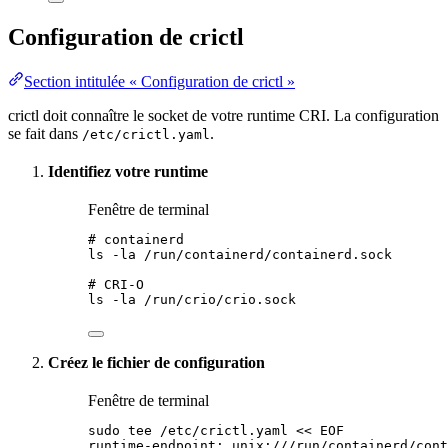
Configuration de crictl
Section intitulée « Configuration de crictl »
crictl doit connaître le socket de votre runtime CRI. La
configuration
se fait dans
.
/etc/crictl.yaml
Identifiez votre runtime
Fenêtre de terminal
# containerd
ls
-la
/run/containerd/containerd.sock
# CRI-O
ls
-la
/run/crio/crio.sock
Créez le fichier de configuration
Fenêtre de terminal
sudo
tee
/etc/crictl.yaml
<<
EOF
runtime-endpoint: unix:///run/containerd/cont