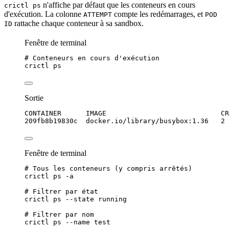
n'affiche par défaut que les conteneurs en cours
crictl ps
d'
exécution
. La colonne
compte les redémarrages, et
ATTEMPT
POD
rattache chaque conteneur à sa sandbox.
ID
Fenêtre de terminal
# Conteneurs en cours d'exécution
crictl
ps
Sortie
CONTAINER      IMAGE                            CR
209fb8b19830c  docker.io/library/busybox:1.36   2 
Fenêtre de terminal
# Tous les conteneurs (y compris arrêtés)
crictl
ps
-a
# Filtrer par état
crictl
ps
--state
running
# Filtrer par nom
crictl
ps
--name
test