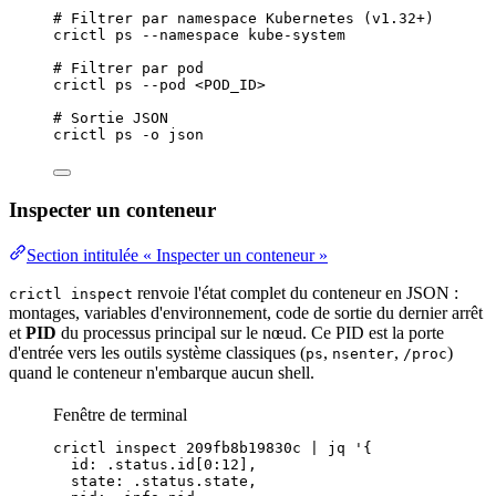
# Filtrer par namespace Kubernetes (v1.32+)
crictl
ps
--namespace
kube-system
# Filtrer par pod
crictl
ps
--pod
<POD_ID>
# Sortie JSON
crictl
ps
-o
json
Inspecter un conteneur
Section intitulée « Inspecter un conteneur »
renvoie l'état complet du conteneur en
JSON
:
crictl inspect
montages,
variables d'environnement
,
code
de sortie du dernier arrêt
et
PID
du
processus
principal sur le nœud. Ce PID est la porte
d'
entrée
vers les outils système classiques (
,
,
)
ps
nsenter
/proc
quand le conteneur n'embarque aucun
shell
.
Fenêtre de terminal
crictl
inspect
209fb8b19830c
|
jq
'
{
id: .status.id[0:12],
state: .status.state,