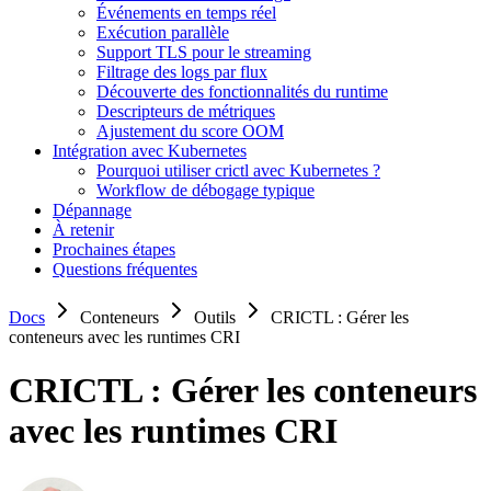
Événements en temps réel
Exécution parallèle
Support TLS pour le streaming
Filtrage des logs par flux
Découverte des fonctionnalités du runtime
Descripteurs de métriques
Ajustement du score OOM
Intégration avec Kubernetes
Pourquoi utiliser crictl avec Kubernetes ?
Workflow de débogage typique
Dépannage
À retenir
Prochaines étapes
Questions fréquentes
Docs
Conteneurs
Outils
CRICTL : Gérer les
conteneurs avec les runtimes CRI
CRICTL : Gérer les conteneurs
avec les runtimes CRI