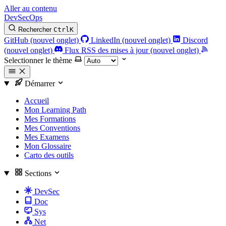
Aller au contenu
DevSecOps
Rechercher
Ctrl
K
GitHub (nouvel onglet)
LinkedIn (nouvel onglet)
Discord
(nouvel onglet)
Flux RSS des mises à jour (nouvel onglet)
Selectionner le thème
Démarrer
Accueil
Mon Learning Path
Mes Formations
Mes Conventions
Mes Examens
Mon Glossaire
Carto des outils
Sections
DevSec
Doc
Sys
Net