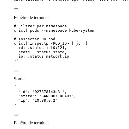
Fenêtre de terminal
# Filtrer par namespace
crictl
pods
--namespace
kube-system
# Inspecter un pod
crictl
inspectp
<POD_ID>
|
jq
'
{
id: .status.id[0:12],
state: .status.state,
ip: .status.network.ip
}
'
Sortie
{
"id"
: 
"
027378143d3f
"
,
"state"
: 
"
SANDBOX_READY
"
,
"ip"
: 
"
10.88.0.2
"
}
Fenêtre de terminal