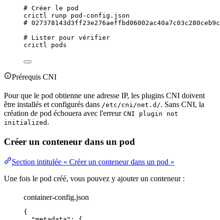
# Créer le pod
crictl
runp
pod-config.json
# 027378143d3ff23e276aeffbd06002ac40a7c03c280ceb9c
# Lister pour vérifier
crictl
pods
Prérequis CNI
Pour que le pod obtienne une adresse IP, les plugins CNI doivent
être installés et configurés dans
. Sans CNI, la
/etc/cni/net.d/
création de pod échouera avec l'erreur
CNI plugin not
.
initialized
Créer un conteneur dans un pod
Section intitulée « Créer un conteneur dans un pod »
Une fois le pod créé, vous pouvez y ajouter un conteneur :
container-config.json
{
"metadata"
: {