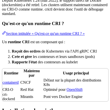
Depuis Kubernetes 1.24 (mai 2022), le
support
direct de
Docker
(dockershim) a été retiré. Les clusters utilisent maintenant containerd
ou CRI-O comme runtime. crictl devient donc l'outil de
débogage
standard.
Qu'est-ce qu'un runtime CRI ?
Section intitulée « Qu'est-ce qu'un runtime CRI ? »
Un
runtime CRI
est un composant qui :
Reçoit des ordres
de Kubernetes via l'API gRPC CRI
Crée et gère
les conteneurs et leurs sandboxes (pods)
Rapporte l'
état
des conteneurs au kubelet
Maintenu
Runtime
Usage
principal
par
Défaut sur la plupart des distributions
containerd
CNCF
K8s
CRI-O
Red Hat
Optimisé pour
OpenShift
cri-
Mirantis
Pont vers Docker Engine
dockerd