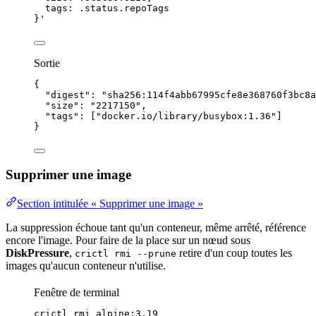
tags: .status.repoTags
}
'
Sortie
{
"digest"
: 
"
sha256:114f4abb67995cfe8e368760f3bc8a
"size"
: 
"
2217150
"
,
"tags"
: [
"
docker.io/library/busybox:1.36
"
]
}
Supprimer une image
Section intitulée « Supprimer une image »
La suppression échoue tant qu'un
conteneur
, même arrêté,
référence
encore l'image. Pour faire de la place sur un nœud sous
DiskPressure
,
retire d'un coup toutes les
crictl rmi --prune
images qu'aucun conteneur n'utilise.
Fenêtre de terminal
crictl
rmi
alpine:3.19