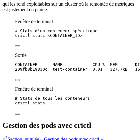
qui les rend exploitables sur un cluster où la remontée de
métriques
est justement en
panne
.
Fenêtre de terminal
# Stats d'un conteneur spécifique
crictl
stats
<CONTAINER_ID>
Sortie
CONTAINER      NAME            CPU %  MEM       DI
209fb8b19830c  test-container  0.01   327.7kB   16
Fenêtre de terminal
# Stats de tous les conteneurs
crictl
stats
Gestion des pods avec crictl
Section intitulée « Gestion des pods avec crictl »