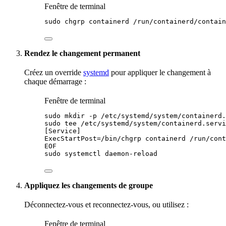
Fenêtre de terminal
sudo
chgrp
containerd
/run/containerd/contain
Rendez le changement permanent
Créez un override
systemd
pour appliquer le changement à
chaque démarrage :
Fenêtre de terminal
sudo
mkdir
-p
/etc/systemd/system/containerd.
sudo
tee
/etc/systemd/system/containerd.servi
[Service]
ExecStartPost=/bin/chgrp containerd /run/cont
EOF
sudo
systemctl
daemon-reload
Appliquez les changements de groupe
Déconnectez-vous et reconnectez-vous, ou utilisez :
Fenêtre de terminal