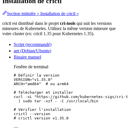
Installation de crictl
Section intitulée « Installation de crictl »
crictl est distribué dans le projet
cri-tools
qui suit les versions
mineures de Kubernetes. Utilisez la même version mineure que
votre cluster (ex: crictl 1.35 pour Kubernetes 1.35).
Script (recommandé)
apt (Debian/Ubuntu)
Binaire manuel
Fenêtre de terminal
# Définir la version
VERSION
=
"
v1.35.0
"
ARCH
=
"
amd64
"
# ou arm64
# Télécharger et installer
curl
-sL
"
https://github.com/kubernetes-sigs/cri-t
|
sudo
tar
-xzf
-
-C
/usr/local/bin
# Vérifier l'installation
crictl
--version
# crictl version v1.35.0