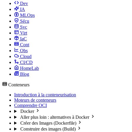
Dev
IA
MLOps
Sécu
Svc
Virt
IaC
Cont
Obs
Cloud
CI/CD
HomeLab
Blog
Conteneurs
Introduction à la conteneurisation
Moteurs de conteneurs
Comprendre OCI
Docker
Aller plus loin : alternatives à Docker
Créer des Images (Dockerfile)
Construire des images (Build)