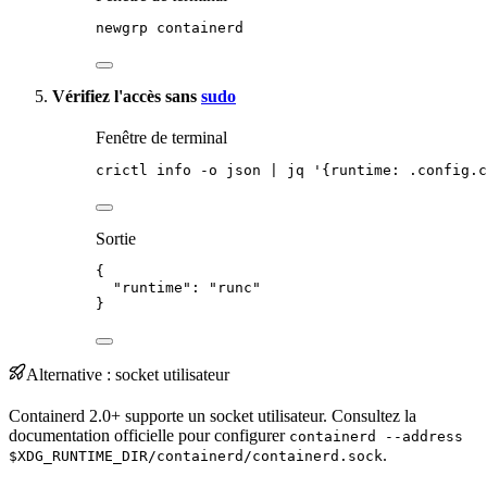
newgrp
containerd
Vérifiez l'accès sans
sudo
Fenêtre de terminal
crictl
info
-o
json
|
jq
'
{runtime: .config.c
Sortie
{
"runtime"
: 
"
runc
"
}
Alternative : socket utilisateur
Containerd 2.0+ supporte un socket utilisateur. Consultez la
documentation
officielle pour configurer
containerd --address
.
$XDG_RUNTIME_DIR/containerd/containerd.sock