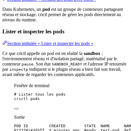
Dans Kubernetes, un
pod
est un groupe de conteneurs partageant
réseau
et
stockage
. crictl permet de gérer les pods directement au
niveau du runtime.
Lister et inspecter les pods
Section intitulée « Lister et inspecter les pods »
Ce que crictl appelle un pod est en réalité la
sandbox
:
l'
environnement
réseau et d'
isolation
partagé, matérialisé par le
conteneur
. Son état
et l'
adresse IP
retournée
pause
SANDBOX_READY
par
indiquent si le plugin réseau a bien fait son travail,
inspectp
avant même de regarder les conteneurs applicatifs.
Fenêtre de terminal
# Lister tous les pods
crictl
pods
Sortie
POD ID         CREATED        STATE  NAME      NAM
027378143d3ff  5 minutes ago  Ready  test-pod  def