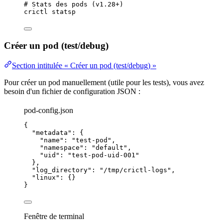
# Stats des pods (v1.28+)
crictl
statsp
Créer un pod (test/debug)
Section intitulée « Créer un pod (test/debug) »
Pour créer un pod manuellement (utile pour les
tests
), vous avez
besoin d'un fichier de configuration JSON :
pod-config.json
{
"metadata"
: {
"name"
: 
"
test-pod
"
,
"namespace"
: 
"
default
"
,
"uid"
: 
"
test-pod-uid-001
"
},
"log_directory"
: 
"
/tmp/crictl-logs
"
,
"linux"
: {}
}
Fenêtre de terminal