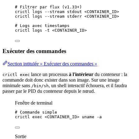
# Filtrer par flux (v1.33+)
crictl
logs
--stream
stdout
<CONTAINER_ID>
crictl
logs
--stream
stderr
<CONTAINER_ID>
# Logs avec timestamps
crictl
logs
-t
<CONTAINER_ID>
Exécuter des commandes
Section intitulée « Exécuter des commandes »
lance un processus
à l'intérieur
du conteneur : la
crictl exec
commande doit donc exister dans son image. Sur une image
minimale sans
, un shell interactif échouera, et il faudra
/bin/sh
passer par le PID du conteneur depuis le nœud.
Fenêtre de terminal
# Commande simple
crictl
exec
<CONTAINER_ID>
uname
-a
Sortie