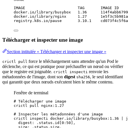
IMAGE                       TAG       IMAGE ID    
docker.io/library/busybox   1.36      114f4abb6799
docker.io/library/nginx     1.27      1e5f3c5b981a
registry.k8s.io/pause       3.10.1    cd073f4c5f6a
Télécharger et inspecter une image
Section intitulée « Télécharger et inspecter une image »
force le téléchargement sans attendre qu'un Pod le
crictl pull
déclenche, ce qui est pratique pour préchauffer un nœud ou vérifier
que le registre est joignable.
renvoie les
crictl inspecti
métadonnées
de l'image, dont son
digest
, le seul identifiant
sha256
qui garantit que deux nœuds exécutent bien le même contenu.
Fenêtre de terminal
# Télécharger une image
crictl
pull
nginx:1.27
# Inspecter les métadonnées d'une image
crictl
inspecti
docker.io/library/busybox:1.36
|
j
digest: .status.id[0:50],
size: .status.size,