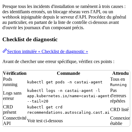
Presque tous les incidents d'installation se ramènent à trois causes :
des identifiants erronés, un blocage réseau vers l'API, ou un
webhook
injoignable depuis le serveur d'API. Procédez du général
au particulier, en partant de la liste de contrôle ci-dessous avant
d'ouvrir les journaux d'un composant précis.
Checklist de diagnostic
Section intitulée « Checklist de diagnostic »
Avant de chercher une erreur spécifique, vérifiez ces points :
Vérification
Commande
Attendu
Pods
Tous en
kubectl get pods -n castai-agent
running
Running
Pas
kubectl logs -n castai-agent -l
Logs sans
d'erreurs
app.kubernetes.io/name=castai-agent
erreur
répétées
--tail=20
CRD
kubectl get crd
CRD listé
présent
recommendations.autoscaling.cast.ai
Connectivité
Connexion
Voir test ci-dessous
API
établie