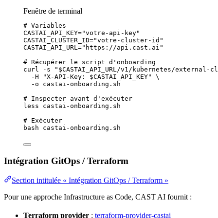
Fenêtre de terminal
# Variables
CASTAI_API_KEY
=
"
votre-api-key
"
CASTAI_CLUSTER_ID
=
"
votre-cluster-id
"
CASTAI_API_URL
=
"
https://api.cast.ai
"
# Récupérer le script d'onboarding
curl
-s
"
$CASTAI_API_URL
/v1/kubernetes/external-cl
-H
"
X-API-Key: 
$CASTAI_API_KEY
"
\
-o
castai-onboarding.sh
# Inspecter avant d'exécuter
less
castai-onboarding.sh
# Exécuter
bash
castai-onboarding.sh
Intégration GitOps / Terraform
Section intitulée « Intégration GitOps / Terraform »
Pour une approche Infrastructure as Code, CAST AI fournit :
Terraform provider
:
terraform-provider-castai