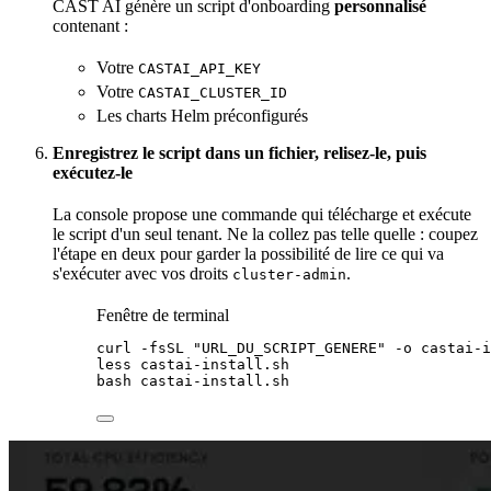
CAST AI génère un script d'onboarding
personnalisé
contenant :
Votre
CASTAI_API_KEY
Votre
CASTAI_CLUSTER_ID
Les charts Helm préconfigurés
Enregistrez le script dans un fichier, relisez-le, puis
exécutez-le
La console propose une commande qui télécharge et exécute
le script d'un seul tenant. Ne la collez pas telle quelle : coupez
l'étape en deux pour garder la possibilité de lire ce qui va
s'exécuter avec vos droits
.
cluster-admin
Fenêtre de terminal
curl
-fsSL
"
URL_DU_SCRIPT_GENERE
"
-o
castai-i
less
castai-install.sh
bash
castai-install.sh