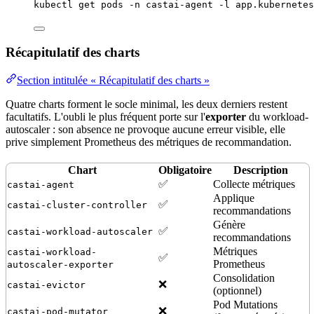
kubectl
get
pods
-n
castai-agent
-l
app.kubernetes
Récapitulatif des charts
Section intitulée « Récapitulatif des charts »
Quatre charts forment le socle minimal, les deux derniers restent
facultatifs. L'oubli le plus fréquent porte sur l'
exporter
du workload-
autoscaler : son absence ne provoque aucune erreur visible, elle
prive simplement
Prometheus
des métriques de recommandation.
Chart
Obligatoire
Description
✅
Collecte métriques
castai-agent
Applique
✅
castai-cluster-controller
recommandations
Génère
✅
castai-workload-autoscaler
recommandations
Métriques
castai-workload-
✅
Prometheus
autoscaler-exporter
Consolidation
❌
castai-evictor
(optionnel)
Pod Mutations
❌
castai-pod-mutator