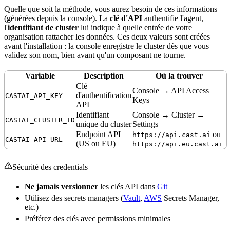
Quelle que soit la méthode, vous aurez besoin de ces informations
(générées depuis la console). La
clé d'API
authentifie l'agent,
l'
identifiant
de cluster
lui indique à quelle
entrée
de votre
organisation rattacher les données. Ces deux valeurs sont créées
avant l'installation : la console enregistre le cluster dès que vous
validez son nom, bien avant qu'un composant ne tourne.
Variable
Description
Où la trouver
Clé
Console → API Access
d'
authentification
CASTAI_API_KEY
Keys
API
Identifiant
Console → Cluster →
CASTAI_CLUSTER_ID
unique du cluster
Settings
Endpoint API
ou
https://api.cast.ai
CASTAI_API_URL
(US ou EU)
https://api.eu.cast.ai
Sécurité
des
credentials
Ne jamais versionner
les clés API dans
Git
Utilisez des
secrets
managers (
Vault
,
AWS
Secrets Manager,
etc.)
Préférez des clés avec
permissions
minimales