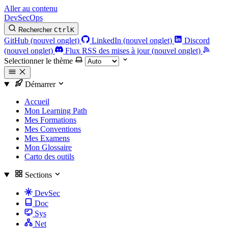
Aller au contenu
DevSecOps
Rechercher
Ctrl
K
GitHub (nouvel onglet)
LinkedIn (nouvel onglet)
Discord
(nouvel onglet)
Flux RSS des mises à jour (nouvel onglet)
Selectionner le thème
Démarrer
Accueil
Mon Learning Path
Mes Formations
Mes Conventions
Mes Examens
Mon Glossaire
Carto des outils
Sections
DevSec
Doc
Sys
Net