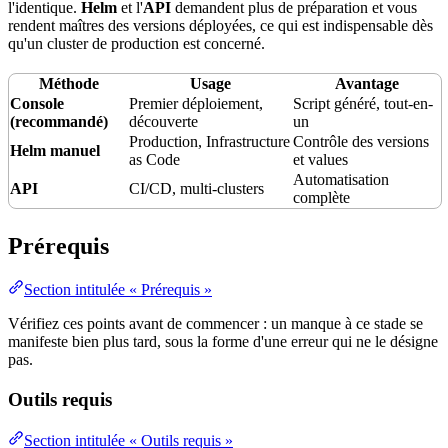
l'identique.
Helm
et l'
API
demandent plus de préparation et vous
rendent maîtres des versions déployées, ce qui est indispensable dès
qu'un
cluster
de
production
est concerné.
Méthode
Usage
Avantage
Console
Premier
déploiement
,
Script généré, tout-en-
(recommandé)
découverte
un
Production,
Infrastructure
Contrôle des versions
Helm manuel
as Code
et values
Automatisation
API
CI/CD, multi-clusters
complète
Prérequis
Section intitulée « Prérequis »
Vérifiez ces points avant de commencer : un manque à ce stade se
manifeste bien plus tard, sous la forme d'une erreur qui ne le désigne
pas.
Outils requis
Section intitulée « Outils requis »