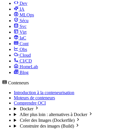
Dev
IA
MLOps
Sécu
Svc
Virt
IaC
Cont
Obs
Cloud
CI/CD
HomeLab
Blog
Conteneurs
Introduction à la conteneurisation
Moteurs de conteneurs
Comprendre OCI
Docker
Aller plus loin : alternatives à Docker
Créer des Images (Dockerfile)
Construire des images (Build)