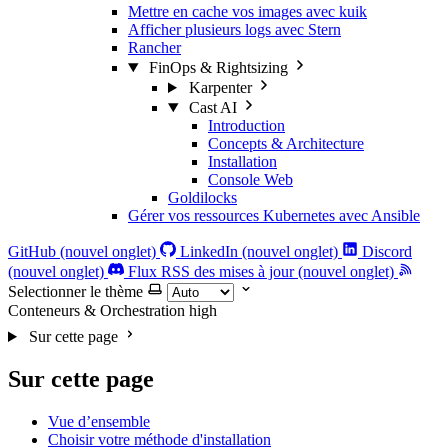
Mettre en cache vos images avec kuik
Afficher plusieurs logs avec Stern
Rancher
FinOps & Rightsizing
Karpenter
Cast AI
Introduction
Concepts & Architecture
Installation
Console Web
Goldilocks
Gérer vos ressources Kubernetes avec Ansible
GitHub (nouvel onglet)
LinkedIn (nouvel onglet)
Discord
(nouvel onglet)
Flux RSS des mises à jour (nouvel onglet)
Selectionner le thème
Conteneurs & Orchestration
high
Sur cette page
Sur cette page
Vue d’ensemble
Choisir votre méthode d'installation