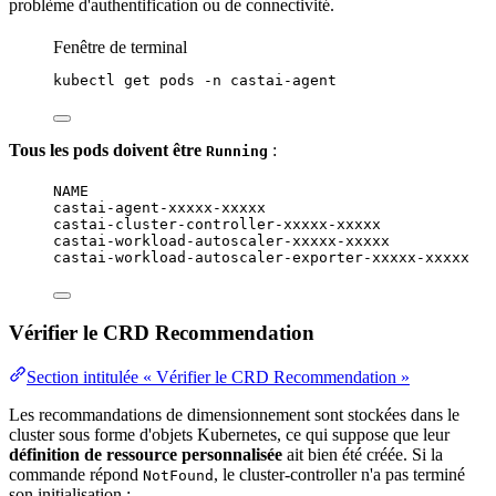
problème d'authentification ou de connectivité.
Fenêtre de terminal
kubectl
get
pods
-n
castai-agent
Tous les pods doivent être
:
Running
NAME                                              
castai-agent-xxxxx-xxxxx                          
castai-cluster-controller-xxxxx-xxxxx             
castai-workload-autoscaler-xxxxx-xxxxx            
castai-workload-autoscaler-exporter-xxxxx-xxxxx   
Vérifier le CRD Recommendation
Section intitulée « Vérifier le CRD Recommendation »
Les recommandations de dimensionnement sont stockées dans le
cluster sous forme d'objets Kubernetes, ce qui suppose que leur
définition de ressource personnalisée
ait bien été créée. Si la
commande répond
, le cluster-controller n'a pas terminé
NotFound
son initialisation :