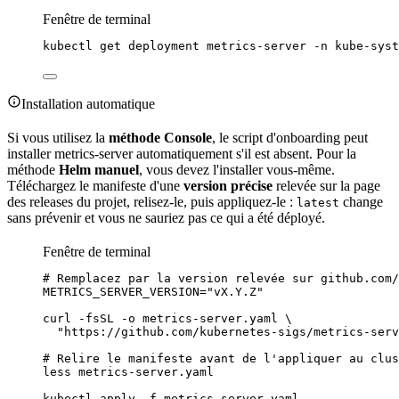
Fenêtre de terminal
kubectl
get
deployment
metrics-server
-n
kube-syst
Installation automatique
Si vous utilisez la
méthode Console
, le script d'onboarding peut
installer metrics-server automatiquement s'il est absent. Pour la
méthode
Helm manuel
, vous devez l'installer vous-même.
Téléchargez le manifeste d'une
version précise
relevée sur la page
des releases du projet, relisez-le, puis appliquez-le :
change
latest
sans prévenir et vous ne sauriez pas ce qui a été déployé.
Fenêtre de terminal
# Remplacez par la version relevée sur github.com/
METRICS_SERVER_VERSION
=
"
vX.Y.Z
"
curl
-fsSL
-o
metrics-server.yaml
\
"
https://github.com/kubernetes-sigs/metrics-ser
# Relire le manifeste avant de l'appliquer au clus
less
metrics-server.yaml
kubectl
apply
-f
metrics-server.yaml