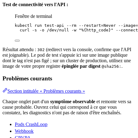
Test de connectivité vers l'API :
Fenêtre de terminal
kubectl
run
test-api
--rm
--restart=Never
--image=
curl
-s
-o
/dev/null
-w
"
%{http_code}
"
--connect
Résultat attendu :
(redirect vers la console, confirme que l'API
302
est joignable). Le pod de test s'appuie ici sur une
image
publique
dont le
tag
n'est pas figé ; sur un cluster de production, utilisez une
image de votre propre
registre
épinglée par digest
.
@sha256:
Problèmes courants
Section intitulée « Problèmes courants »
Chaque onglet part d'un
symptôme observable
et remonte vers sa
cause probable. Ouvrez celui qui correspond à ce que vous
constatez, les diagnostics n'ont pas de raison d'être enchaînés.
Pods CrashLoop
Webhook
CPVPA