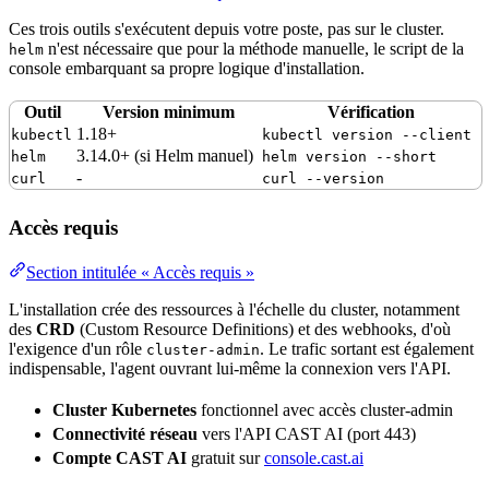
Ces trois outils s'exécutent depuis votre poste, pas sur le cluster.
n'est nécessaire que pour la méthode manuelle, le script de la
helm
console embarquant sa propre logique d'installation.
Outil
Version
minimum
Vérification
1.18+
kubectl
kubectl version --client
3.14.0+ (si Helm manuel)
helm
helm version --short
-
curl
curl --version
Accès requis
Section intitulée « Accès requis »
L'installation crée des
ressources
à l'échelle du cluster, notamment
des
CRD
(
Custom Resource
Definitions) et des webhooks, d'où
l'exigence d'un rôle
. Le
trafic sortant
est également
cluster-admin
indispensable, l'
agent
ouvrant lui-même la connexion vers l'API.
Cluster
Kubernetes
fonctionnel avec accès cluster-admin
Connectivité
réseau
vers l'API CAST AI (
port
443)
Compte CAST AI
gratuit sur
console.cast.ai