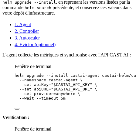
, en reprenant les versions listées par la
helm upgrade --install
commande
précédente, et conservez ces valeurs dans
helm search
votre dépôt d'
infrastructure
.
1. Agent
2. Controller
3. Autoscaler
4. Evictor (optionnel)
L'agent collecte les métriques et synchronise avec l'API CAST AI :
Fenêtre de terminal
helm
upgrade
--install
castai-agent
castai-helm/ca
--namespace
castai-agent
\
--set
apiKey=
"
$CASTAI_API_KEY
"
\
--set
apiURL=
"
$CASTAI_API_URL
"
\
--set
provider=anywhere
\
--wait
--timeout
5m
Vérification :
Fenêtre de terminal