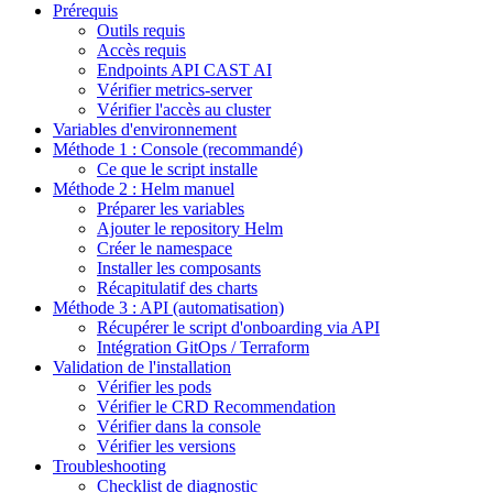
Prérequis
Outils requis
Accès requis
Endpoints API CAST AI
Vérifier metrics-server
Vérifier l'accès au cluster
Variables d'environnement
Méthode 1 : Console (recommandé)
Ce que le script installe
Méthode 2 : Helm manuel
Préparer les variables
Ajouter le repository Helm
Créer le namespace
Installer les composants
Récapitulatif des charts
Méthode 3 : API (automatisation)
Récupérer le script d'onboarding via API
Intégration GitOps / Terraform
Validation de l'installation
Vérifier les pods
Vérifier le CRD Recommendation
Vérifier dans la console
Vérifier les versions
Troubleshooting
Checklist de diagnostic