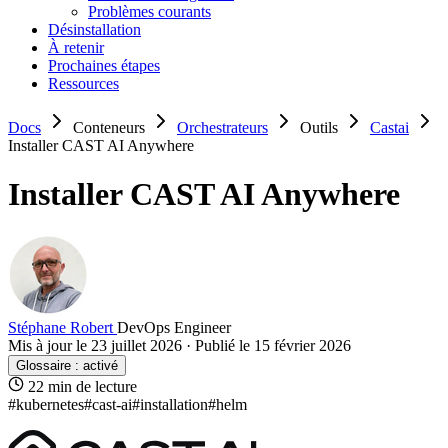
Problèmes courants
Désinstallation
À retenir
Prochaines étapes
Ressources
Docs
Conteneurs
Orchestrateurs
Outils
Castai
Installer CAST AI Anywhere
Installer CAST AI Anywhere
Stéphane Robert
DevOps Engineer
Mis à jour le 23 juillet 2026
·
Publié le 15 février 2026
Glossaire :
activé
22 min de lecture
#kubernetes
#cast-ai
#installation
#helm