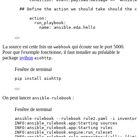
## Define the action we should take should the c
action
:
run_playbook
:
name
: 
ansible.eda.hello
La source est cette fois un
qui écoute sur le
port
5000.
webhook
Pour que l'exemple fonctionne, il faut installer au préalable le
package
python
.
aiohttp
Fenêtre de terminal
pip
install
aiohttp
On peut lancer
:
ansible-rulebook
Fenêtre de terminal
ansible-rulebook
--rulebook
rule2.yaml
-i
inventor
INFO:ansible_rulebook.app:Starting
sources
INFO:ansible_rulebook.app:Starting
rules
INFO:ansible_rulebook.engine:run_ruleset
INFO:ansible_rulebook.rule_generator:
{
'
all
': [{'
m
'