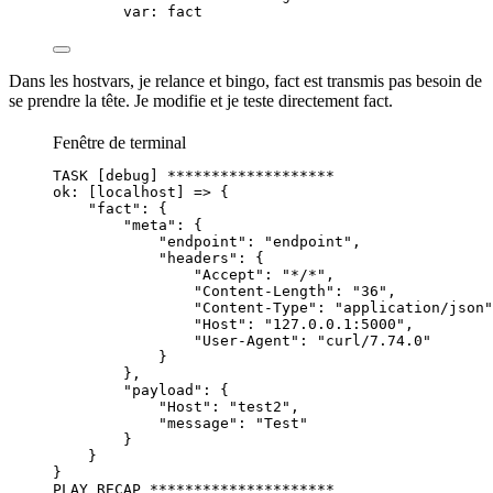
var
: 
fact
Dans les hostvars, je relance et bingo,
fact
est transmis pas besoin de
se prendre la tête. Je modifie et je teste directement fact.
Fenêtre de terminal
TASK
 [debug] 
*******************
ok:
 [localhost] =
>
 {
"fact"
:
{
"meta"
:
{
"endpoint"
:
"
endpoint
"
,
"headers"
:
{
"Accept"
:
"
*/*
"
,
"Content-Length"
:
"
36
"
,
"Content-Type"
:
"
application/json
"
"Host"
:
"
127.0.0.1:5000
"
,
"User-Agent"
:
"
curl/7.74.0
"
}
},
"payload"
:
{
"Host"
:
"
test2
"
,
"message"
:
"
Test
"
}
}
}
PLAY
RECAP
*********************