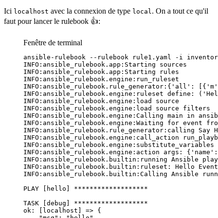
Ici
avec la connexion de type
. On a tout ce qu'il
localhost
local
faut pour lancer le rulebook 👍:
Fenêtre de terminal
ansible-rulebook
--rulebook
rule1.yaml
-i
inventor
INFO:ansible_rulebook.app:Starting
sources
INFO:ansible_rulebook.app:Starting
rules
INFO:ansible_rulebook.engine:run_ruleset
INFO:ansible_rulebook.rule_generator:
{
'
all
': [{'
m
'
INFO:ansible_rulebook.engine:ruleset define: ('
Hel
INFO:ansible_rulebook.engine:load source
INFO:ansible_rulebook.engine:load source filters
INFO:ansible_rulebook.engine:Calling main in ansib
INFO:ansible_rulebook.engine:Waiting for event fro
INFO:ansible_rulebook.rule_generator:calling Say H
INFO:ansible_rulebook.engine:call_action run_playb
INFO:ansible_rulebook.engine:substitute_variables 
INFO:ansible_rulebook.engine:action args: {
'
name
'
:
INFO:ansible_rulebook.builtin:running Ansible play
INFO:ansible_rulebook.builtin:ruleset: Hello Event
INFO:ansible_rulebook.builtin:Calling Ansible runn
PLAY [hello] *******************
TASK [debug] *******************
ok: [localhost] => {
"msg": "hello"