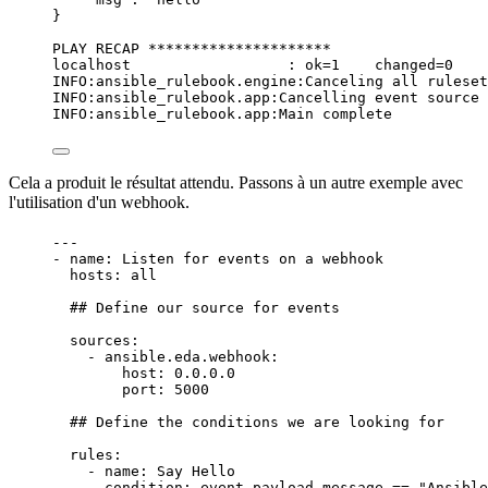
}
PLAY RECAP *********************
localhost                  : ok=1    changed=0    
INFO:ansible_rulebook.engine:Canceling all ruleset
INFO:ansible_rulebook.app:Cancelling event source 
INFO:ansible_rulebook.app:Main complete
Cela a produit le résultat attendu. Passons à un autre exemple avec
l'utilisation d'un
webhook
.
---
- 
name
: 
Listen for events on a webhook
hosts
: 
all
## Define our source for events
sources
:
- 
ansible.eda.webhook
:
host
: 
0.0.0.0
port
: 
5000
## Define the conditions we are looking for
rules
:
- 
name
: 
Say Hello
condition
: 
event.payload.message == "Ansible