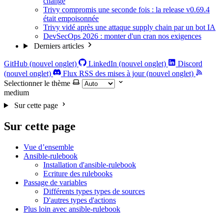
change
Trivy compromis une seconde fois : la release v0.69.4
était empoisonnée
Trivy vidé après une attaque supply chain par un bot IA
DevSecOps 2026 : monter d'un cran nos exigences
Derniers articles
GitHub (nouvel onglet)
LinkedIn (nouvel onglet)
Discord
(nouvel onglet)
Flux RSS des mises à jour (nouvel onglet)
Selectionner le thème
medium
Sur cette page
Sur cette page
Vue d’ensemble
Ansible-rulebook
Installation d'ansible-rulebook
Ecriture des rulebooks
Passage de variables
Différents types types de sources
D'autres types d'actions
Plus loin avec ansible-rulebook