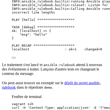
INFO:ansible_rulebook.builtin:running
Ansible
play
INFO:ansible_rulebook.builtin:ruleset:
Listen
for
INFO:ansible_rulebook.builtin:Calling
Ansible
runn
incorrect
line
lengths
PLAY
 [hello] 
*******************
TASK
 [debug] 
*******************
ok:
 [localhost] =
>
 {
"msg"
:
"
hello
"
}
PLAY
RECAP
*********************
localhost
:
ok=
1
changed=
0
Le traitement s'est lancé et
attend à nouveau
ansible-rulebook
des événements à traiter. Lançons d'autres
tests
en changeant le
contenu du message.
On peut aussi trouver un exemple sur le
dépôt du projet ansible-
rulebook
dans le
répertoire
.
demo
Fenêtre de terminal
vagrant
ssh
curl
-H
'
Content-Type: application/json
'
-d
'
{"mes