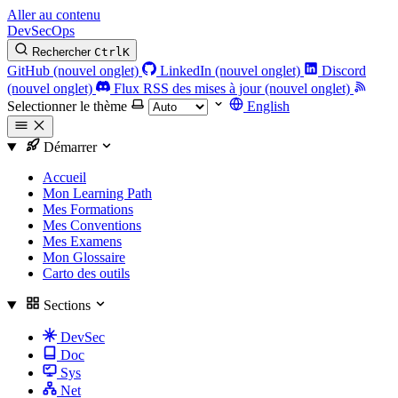
Aller au contenu
DevSecOps
Rechercher
Ctrl
K
GitHub (nouvel onglet)
LinkedIn (nouvel onglet)
Discord
(nouvel onglet)
Flux RSS des mises à jour (nouvel onglet)
Selectionner le thème
English
Démarrer
Accueil
Mon Learning Path
Mes Formations
Mes Conventions
Mes Examens
Mon Glossaire
Carto des outils
Sections
DevSec
Doc
Sys
Net