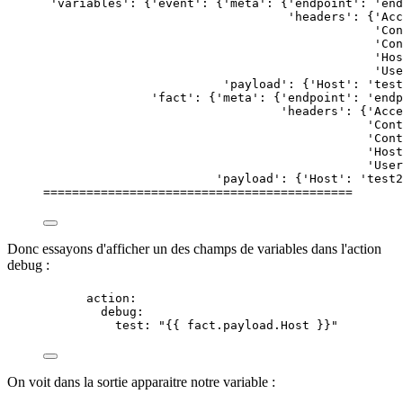
'variables'
:
{
'
event
'
:
{
'
meta
'
:
{
'
endpoint
'
:
'
end
'headers'
:
{
'
Acc
'Con
'Con
'Hos
'Use
'payload'
:
{
'
Host
'
:
'
test
'fact'
:
{
'
meta
'
:
{
'
endpoint
'
:
'
endp
'headers'
:
{
'
Acce
'Cont
'Cont
'Host
'User
'payload'
:
{
'
Host
'
:
'
test2
===========================================
Donc essayons d'afficher un des champs de variables dans l'action
debug :
action
:
debug
:
test
: 
"
{{ fact.payload.Host }}
"
On voit dans la
sortie
apparaitre notre
variable
: