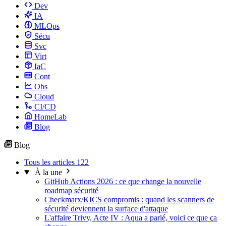
Dev
IA
MLOps
Sécu
Svc
Virt
IaC
Cont
Obs
Cloud
CI/CD
HomeLab
Blog
Blog
Tous les articles
122
À la une
GitHub Actions 2026 : ce que change la nouvelle
roadmap sécurité
Checkmarx/KICS compromis : quand les scanners de
sécurité deviennent la surface d'attaque
L'affaire Trivy, Acte IV : Aqua a parlé, voici ce que ça