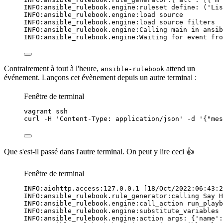
INFO:ansible_rulebook.engine:ruleset define: ('
Lis
INFO:ansible_rulebook.engine:load source
INFO:ansible_rulebook.engine:load source filters
INFO:ansible_rulebook.engine:Calling main in ansib
INFO:ansible_rulebook.engine:Waiting for event fro
Contrairement à tout à l'heure,
attend un
ansible-rulebook
événement. Lançons cet évènement depuis un autre terminal :
Fenêtre de terminal
vagrant
ssh
curl
-H
'
Content-Type: application/json
'
-d
'
{"mes
Que s'est-il passé dans l'autre terminal. On peut y lire ceci 👍
Fenêtre de terminal
INFO:aiohttp.access:127.0.0.1
 [18/Oct/2022:06:43:2
INFO:ansible_rulebook.rule_generator:calling
Say
H
INFO:ansible_rulebook.engine:call_action
run_playb
INFO:ansible_rulebook.engine:substitute_variables
 
INFO:ansible_rulebook.engine:action
args:
{
'
name
'
: