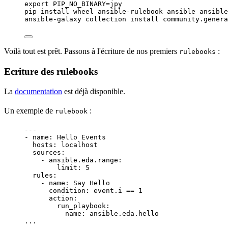
export
PIP_NO_BINARY
=
jpy
pip
install
wheel
ansible-rulebook
ansible
ansible
ansible-galaxy
collection
install
community.genera
Voilà tout est prêt. Passons à l'écriture de nos premiers
:
rulebooks
Ecriture des rulebooks
La
documentation
est déjà disponible.
Un exemple de
:
rulebook
---
- 
name
: 
Hello Events
hosts
: 
localhost
sources
:
- 
ansible.eda.range
:
limit
: 
5
rules
:
- 
name
: 
Say Hello
condition
: 
event.i == 1
action
:
run_playbook
:
name
: 
ansible.eda.hello
...