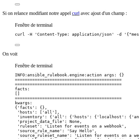
Si on relance modifiant notre appel
curl
avec ajout d'un champ :
Fenêtre de terminal
curl
-H
'
Content-Type: application/json
'
-d
'
{"mes
On voit
Fenêtre de terminal
INFO:ansible_rulebook.engine:action
args:
{}
===========================================
===========================================
facts:
[]
===========================================
kwargs:
{
'facts'
:
{},
'hosts'
:
 [
'
all
'
],
'inventory'
:
{
'
all
'
:
{
'
hosts
'
:
{
'
localhost
'
:
{
'
an
'project_data_file'
:
None,
'ruleset'
:
'
Listen for events on a webhook
'
,
'source_rule_name'
:
'
Say Hello
'
,
'source_ruleset_name'
:
'
Listen for events on a we