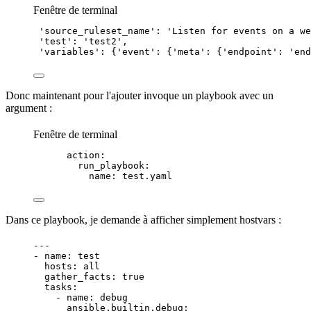
Fenêtre de terminal
'source_ruleset_name'
:
'
Listen for events on a we
'test'
:
'
test2
'
,
'variables'
:
{
'
event
'
:
{
'
meta
'
:
{
'
endpoint
'
:
'
end
Donc maintenant pour l'ajouter invoque un
playbook
avec un
argument :
Fenêtre de terminal
action:
run_playbook:
name:
test.yaml
Dans ce playbook, je demande à afficher simplement hostvars :
---
- 
name
: 
test
hosts
: 
all
gather_facts
: 
true
tasks
:
- 
name
: 
debug
ansible.builtin.debug
: