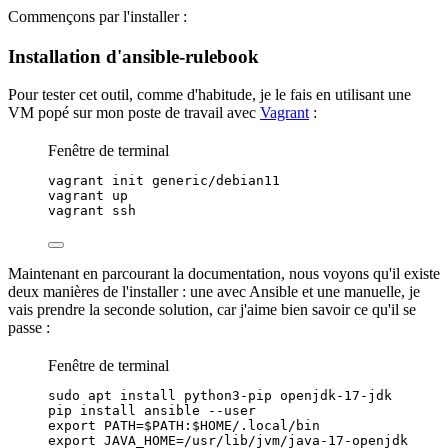
Commençons par l'installer :
Installation d'ansible-rulebook
Pour tester cet outil, comme d'habitude, je le fais en utilisant une
VM
popé sur mon poste de travail avec
Vagrant
:
Fenêtre de terminal
vagrant
init
generic/debian11
vagrant
up
vagrant
ssh
Maintenant en parcourant la
documentation
, nous voyons qu'il existe
deux manières de l'installer : une avec Ansible et une manuelle, je
vais prendre la seconde solution, car j'aime bien savoir ce qu'il se
passe :
Fenêtre de terminal
sudo
apt
install
python3-pip
openjdk-17-jdk
pip
install
ansible
--user
export
PATH
=
$PATH
:
$HOME
/.
local
/
bin
export
JAVA_HOME
=
/
usr
/
lib
/
jvm
/
java-17-openjdk