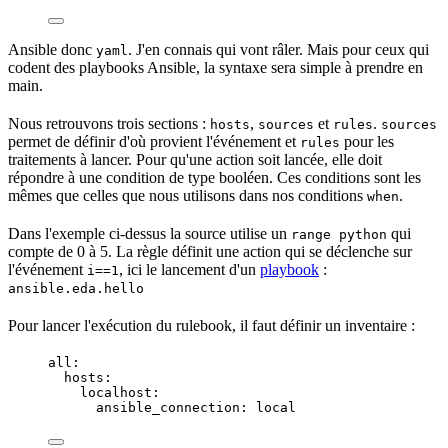
Ansible donc
. J'en connais qui vont râler. Mais pour ceux qui
yaml
codent des playbooks Ansible, la syntaxe sera simple à prendre en
main.
Nous retrouvons trois sections :
,
et
.
hosts
sources
rules
sources
permet de définir d'où provient l'événement et
pour les
rules
traitements à lancer. Pour qu'une action soit lancée, elle doit
répondre à une condition de type booléen. Ces conditions sont les
mêmes que celles que nous utilisons dans nos conditions
.
when
Dans l'exemple ci-dessus la source utilise un
qui
range python
compte de 0 à 5. La règle définit une action qui se déclenche sur
l'événement
, ici le lancement d'un
playbook
:
i==1
ansible.eda.hello
Pour lancer l'
exécution
du rulebook, il faut définir un
inventaire
:
all
:
hosts
:
localhost
:
ansible_connection
: 
local