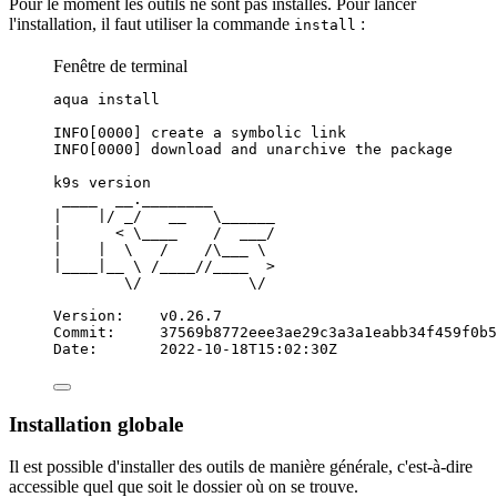
Pour le moment les outils ne sont pas installés. Pour lancer
l'installation, il faut utiliser la commande
:
install
Fenêtre de terminal
aqua
install
INFO[0000]
create
a
symbolic
link
INFO[0000]
download
and
unarchive
the
package
k9s
version
____
__.________
|
|
/
_/
__
\_
_____
|
<
\____
/
___/
|
|
\
/
/
\_
__
\
|
____
|
__
\ 
/____//____
>
\/
\/
Version:
v0.26.7
Commit:
37569b8772eee3ae29c3a3a1eabb34f459f0b5
Date:
2022-10-18T15:02:30Z
Installation globale
Il est possible d'installer des outils de manière générale, c'est-à-dire
accessible quel que soit le dossier où on se trouve.