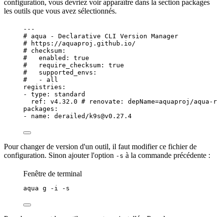
configuration, vous devriez voir apparaître dans la section packages
les outils que vous avez sélectionnés.
---
# aqua - Declarative CLI Version Manager
# https://aquaproj.github.io/
# checksum:
#   enabled: true
#   require_checksum: true
#   supported_envs:
#   - all
registries
:
- 
type
: 
standard
ref
: 
v4.32.0
# renovate: depName=aquaproj/aqua-r
packages
:
- 
name
: 
derailed/k9s@v0.27.4
Pour changer de
version
d'un outil, il faut modifier ce fichier de
configuration. Sinon ajouter l'option
à la commande précédente :
-s
Fenêtre de terminal
aqua
g
-i
-s