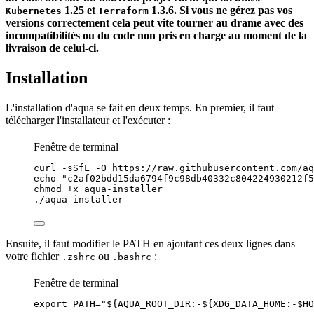
1.25 et
1.3.6. Si vous ne gérez pas vos
Kubernetes
Terraform
versions correctement cela peut vite tourner au drame avec des
incompatibilités ou du
code
non pris en charge au moment de la
livraison de celui-ci.
Installation
L'installation d'aqua se fait en deux
temps
. En premier, il faut
télécharger l'installateur et l'exécuter :
Fenêtre de terminal
curl
-sSfL
-O
https://raw.githubusercontent.com/aq
echo
"
c2af02bdd15da6794f9c98db40332c804224930212f5
chmod
+x
aqua-installer
./aqua-installer
Ensuite, il faut modifier le PATH en ajoutant ces deux lignes dans
votre fichier
ou
:
.zshrc
.bashrc
Fenêtre de terminal
export
PATH
=
"
${
AQUA_ROOT_DIR
:-
${
XDG_DATA_HOME
:-
$HO