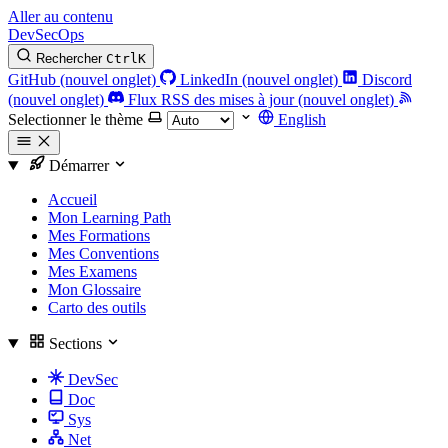
Aller au contenu
DevSecOps
Rechercher
Ctrl
K
GitHub (nouvel onglet)
LinkedIn (nouvel onglet)
Discord
(nouvel onglet)
Flux RSS des mises à jour (nouvel onglet)
Selectionner le thème
English
Démarrer
Accueil
Mon Learning Path
Mes Formations
Mes Conventions
Mes Examens
Mon Glossaire
Carto des outils
Sections
DevSec
Doc
Sys
Net