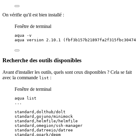
On vérifie qu'il est bien installé :
Fenêtre de terminal
aqua
-v
aqua
version
2.10.1
 (fbf3b157b21897fa2f315fbc3047
Recherche des outils disponibles
Avant d'installer les outils, quels sont ceux disponibles ? Cela se fait
avec la commande
:
list
Fenêtre de terminal
aqua
list
...
standard,dolthub/dolt
standard,gojuno/minimock
standard,helmfile/helmfile
standard,omegion/ssh-manager
standard,datreeio/datree
standard,goark/depm