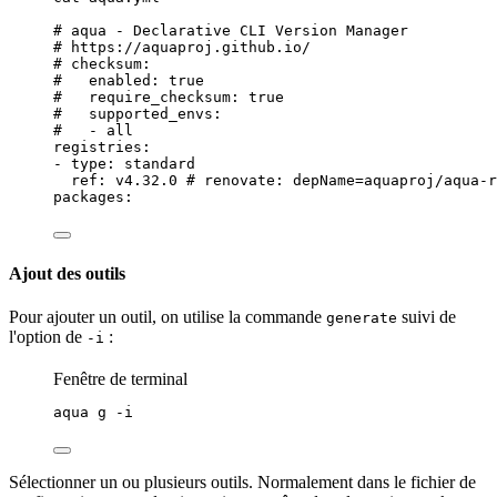
# aqua - Declarative CLI Version Manager
# https://aquaproj.github.io/
# checksum:
#   enabled: true
#   require_checksum: true
#   supported_envs:
#   - all
registries:
-
type:
standard
ref:
v4.32.0
# renovate: depName=aquaproj/aqua-r
packages:
Ajout des outils
Pour ajouter un outil, on utilise la commande
suivi
de
generate
l'option de
:
-i
Fenêtre de terminal
aqua
g
-i
Sélectionner un ou plusieurs outils. Normalement dans le fichier de