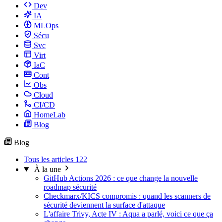
Dev
IA
MLOps
Sécu
Svc
Virt
IaC
Cont
Obs
Cloud
CI/CD
HomeLab
Blog
Blog
Tous les articles
122
À la une
GitHub Actions 2026 : ce que change la nouvelle
roadmap sécurité
Checkmarx/KICS compromis : quand les scanners de
sécurité deviennent la surface d'attaque
L'affaire Trivy, Acte IV : Aqua a parlé, voici ce que ça