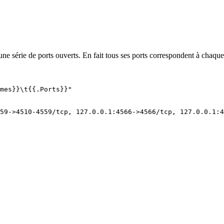
                                                        
e série de ports ouverts. En fait tous ses ports correspondent à chaqu
mes}}\t{{.Ports}}
"
59
-
>
4510-4559/tcp,
127.0.0.1:4566
-
>
4566/tcp,
127.0.0.1:4