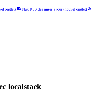
el onglet)
Flux RSS des mises à jour (nouvel onglet)
c localstack