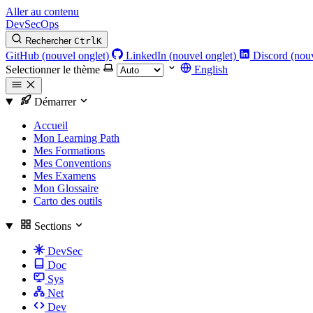
Aller au contenu
DevSecOps
Rechercher
Ctrl
K
GitHub (nouvel onglet)
LinkedIn (nouvel onglet)
Discord (nouv
Selectionner le thème
English
Démarrer
Accueil
Mon Learning Path
Mes Formations
Mes Conventions
Mes Examens
Mon Glossaire
Carto des outils
Sections
DevSec
Doc
Sys
Net
Dev