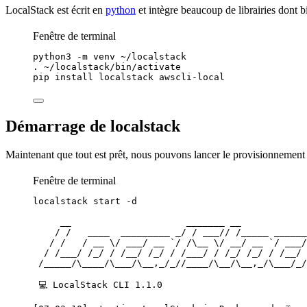
LocalStack est écrit en
python
et intègre beaucoup de librairies dont b
Fenêtre de terminal
python3
-m
venv
~/localstack
.
~/localstack/bin/activate
pip
install
localstack
awscli-local
Démarrage de localstack
Maintenant que tout est prêt, nous pouvons lancer le
provisionnement
Fenêtre de terminal
localstack
start
-d
__
_______
__
/
/
____
_________
_/
/
___//
/_____
______
/
/
/
__
\/
___/
__
`
/
 /
\_
_ 
\/
 __/ __ `
/
___/
/
/___/
/_/
/
/__/
/_/
/
/___/
/
/_/
/_/
/
/__/
/_____/\____/\___/\__,_/_//____/\__/\__,_/\___/_/
💻
LocalStack
CLI
1.1.0