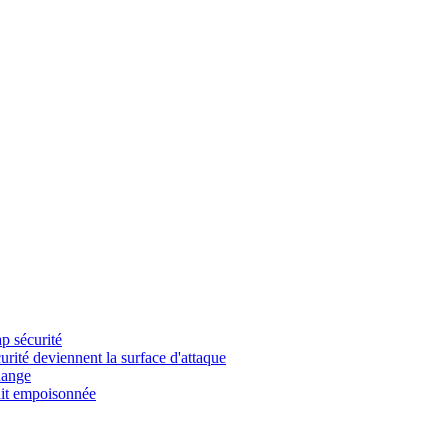
p sécurité
ité deviennent la surface d'attaque
hange
ait empoisonnée