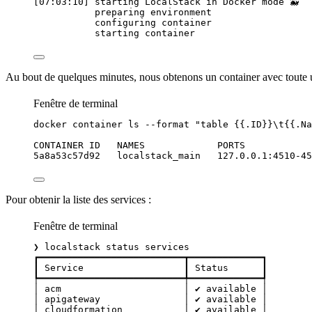
[07:03:10] starting LocalStack in Docker mode 🐳  
preparing
environment
configuring
container
starting
container
Au bout de quelques minutes, nous obtenons un container avec toute un
Fenêtre de terminal
docker
container
ls
--format
"
table {{.ID}}\t{{.Na
CONTAINER
ID
NAMES
PORTS
5a8a53c57d92
localstack_main
127.0.0.1:4510-45
Pour obtenir la liste des services :
Fenêtre de terminal
❯
localstack
status
services
┏━━━━━━━━━━━━━━━━━━━━━━━━━━┳━━━━━━━━━━━━━┓
┃
Service
┃
Status
┃
┡━━━━━━━━━━━━━━━━━━━━━━━━━━╇━━━━━━━━━━━━━┩
│
acm
│
✔
available
│
│
apigateway
│
✔
available
│
│
cloudformation
│
✔
available
│