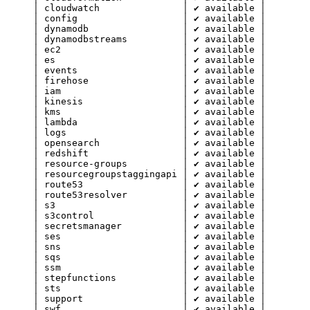
│
cloudwatch
│
✔
available
│
│
config
│
✔
available
│
│
dynamodb
│
✔
available
│
│
dynamodbstreams
│
✔
available
│
│
ec2
│
✔
available
│
│
es
│
✔
available
│
│
events
│
✔
available
│
│
firehose
│
✔
available
│
│
iam
│
✔
available
│
│
kinesis
│
✔
available
│
│
kms
│
✔
available
│
│
lambda
│
✔
available
│
│
logs
│
✔
available
│
│
opensearch
│
✔
available
│
│
redshift
│
✔
available
│
│
resource-groups
│
✔
available
│
│
resourcegroupstaggingapi
│
✔
available
│
│
route53
│
✔
available
│
│
route53resolver
│
✔
available
│
│
s3
│
✔
available
│
│
s3control
│
✔
available
│
│
secretsmanager
│
✔
available
│
│
ses
│
✔
available
│
│
sns
│
✔
available
│
│
sqs
│
✔
available
│
│
ssm
│
✔
available
│
│
stepfunctions
│
✔
available
│
│
sts
│
✔
available
│
│
support
│
✔
available
│
│
swf
│
✔
available
│