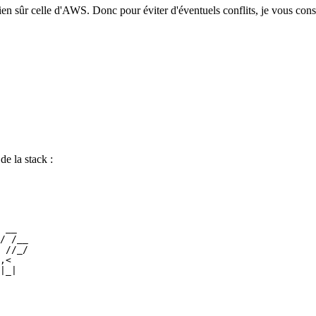
ien sûr celle d'AWS. Donc pour éviter d'éventuels conflits, je vous conse
de la
stack
:
__
/
/__
//_/
,
<
|
_
|