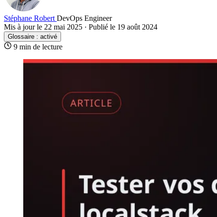
Stéphane Robert
DevOps Engineer
Mis à jour le 22 mai 2025
·
Publié le 19 août 2024
Glossaire :
activé
9 min de lecture