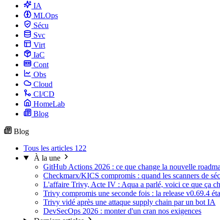
IA
MLOps
Sécu
Svc
Virt
IaC
Cont
Obs
Cloud
CI/CD
HomeLab
Blog
Blog
Tous les articles
122
À la une
GitHub Actions 2026 : ce que change la nouvelle roadma
Checkmarx/KICS compromis : quand les scanners de sécur
L'affaire Trivy, Acte IV : Aqua a parlé, voici ce que ça c
Trivy compromis une seconde fois : la release v0.69.4 ét
Trivy vidé après une attaque supply chain par un bot IA
DevSecOps 2026 : monter d'un cran nos exigences