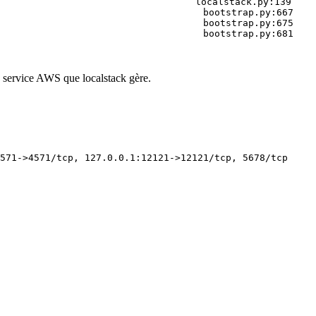
                                   localstack.py:139
bootstrap.py:667
bootstrap.py:675
bootstrap.py:681
e
service
AWS que localstack gère.
571
-
>
4571/tcp,
127.0.0.1:12121
-
>
12121/tcp,
5678/tcp