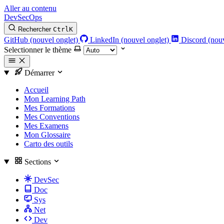
Aller au contenu
DevSecOps
Rechercher
Ctrl
K
GitHub (nouvel onglet)
LinkedIn (nouvel onglet)
Discord (nouv
Selectionner le thème
Démarrer
Accueil
Mon Learning Path
Mes Formations
Mes Conventions
Mes Examens
Mon Glossaire
Carto des outils
Sections
DevSec
Doc
Sys
Net
Dev