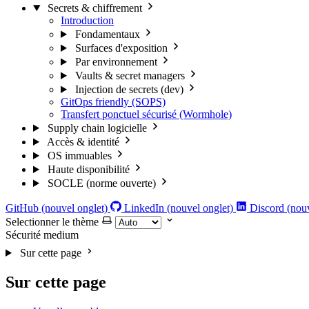
Secrets & chiffrement
Introduction
Fondamentaux
Surfaces d'exposition
Par environnement
Vaults & secret managers
Injection de secrets (dev)
GitOps friendly (SOPS)
Transfert ponctuel sécurisé (Wormhole)
Supply chain logicielle
Accès & identité
OS immuables
Haute disponibilité
SOCLE (norme ouverte)
GitHub (nouvel onglet)
LinkedIn (nouvel onglet)
Discord (nouv
Selectionner le thème
Sécurité
medium
Sur cette page
Sur cette page