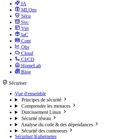
IA
MLOps
Sécu
Svc
Virt
IaC
Cont
Obs
Cloud
CI/CD
HomeLab
Blog
Sécuriser
Vue d'ensemble
Principes de sécurité
Comprendre les menaces
Durcissement Linux
Sécurité réseau
Analyse du code & des dépendances
Sécurité des conteneurs
Sécuriser Kubernetes