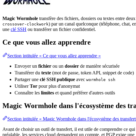
Magic Wormhole
transfère des fichiers, dossiers ou textes entre de
) par un canal quelconque (téléphone, chat, em
crossover-clockwork
une
clé SSH
ou transférer un fichier confidentiel.
Ce que vous allez apprendre
Section intitulée « Ce que vous allez apprendre »
Envoyer un
fichier
ou un
dossier
de manière sécurisée
Transférer du
texte
(mot de passe,
token
API
, snippet de code)
Partager une
clé
SSH
publique
avec
wormhole ssh
Utiliser
Tor
pour plus d'anonymat
Connaître les
limites
et quand préférer d'autres outils
Magic Wormhole dans l'écosystème des tra
Section intitulée « Magic Wormhole dans l'écosystème des transfert
Avant de choisir un outil de transfert, il est utile de comprendre ce 
préalable, les services
cloud
demandent un compte, et PGP exige une g