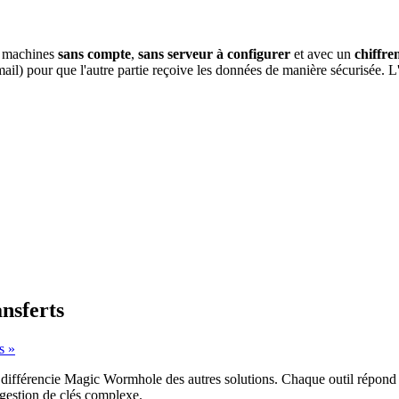
ux machines
sans compte
,
sans serveur
à configurer
et avec un
chiffre
ail) pour que l'autre partie reçoive les données de manière sécurisée. L
nsferts
s »
qui différencie Magic Wormhole des autres solutions. Chaque outil répond
estion de clés complexe.