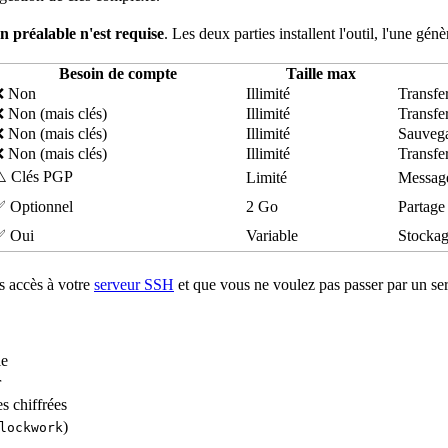
on
préalable n'est requise
. Les deux parties installent l'outil, l'une génèr
Besoin de compte
Taille max
❌ Non
Illimité
Transfe
 Non (mais clés)
Illimité
Transfer
 Non (mais clés)
Illimité
Sauvega
 Non (mais clés)
Illimité
Transfer
️ Clés PGP
Limité
Messages
 Optionnel
2 Go
Partage
✅ Oui
Variable
Stocka
as accès à votre
serveur SSH
et que vous ne voulez pas passer par un
se
le
r
s chiffrées
)
lockwork