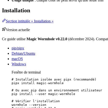
Usage unique
: chaque code ne peut servir qu'une seule fois
Installation
Section intitulée « Installation »
Version
actuelle
Ce guide utilise
Magic Wormhole v0.22.0
(décembre 2024). Compat
pip/pipx
Debian/Ubuntu
macOS
Windows
Fenêtre de terminal
# Installation isolée avec pipx (recommandé)
pipx
install
magic-wormhole
# Ou avec pip dans un environnement utilisateur
pip
install
--user
magic-wormhole
# Vérifier l'installation
wormhole
--version