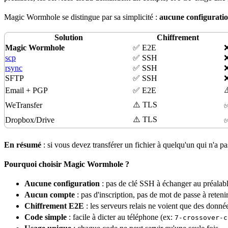
Magic Wormhole se distingue par sa simplicité :
aucune
configurati
Solution
Chiffrement
Magic Wormhole
✅ E2E
scp
✅ SSH
❌
rsync
✅ SSH
❌
SFTP
✅ SSH
❌
⚠
Email + PGP
✅ E2E
⚠️
TLS
WeTransfer
✅
⚠️ TLS
Dropbox/Drive
En résumé
: si vous devez transférer un fichier à quelqu'un qui n'a p
Pourquoi choisir Magic Wormhole ?
Aucune configuration
: pas de clé SSH à échanger au préalab
Aucun compte
: pas d'inscription, pas de mot de passe à reteni
Chiffrement E2E
: les
serveurs
relais ne voient que des donnée
Code simple
: facile à dicter au téléphone (ex:
7-crossover-c